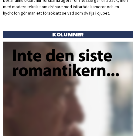
Det är ännu oklart hur forskarna agerar om Nessie går till attack, men
med modern teknik som drönare med infraröda kameror och en
hydrofon gör man ett försök att se vad som dväljs i djupet.
KOLUMNER