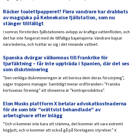
Räcker toalettpapperet? Flera vandrare har drabbats
av magsjuka på Kebnekaise fjällstation, som nu
stänger tillfälligt
I somras förstördes fjällstationens avlopp av kraftiga vattenflöden, och
det har inte fungerat med de tillfälliga bajamajorna. Vandrare bajsar
nära lederna, och tvättar av sig i det rinnande vattnet.
Spanska dvärgar välkomnas till Frankrike för
tjurfäktning – får inte uppträda i Spanien, där det ses
som diskriminering
”Den verkliga diskrimineringen är att beröva dem deras försörjning”,
säger truppens manager. Samtidigt menar ordföranden i ”Franska
kortvuxnas förening” att showerna är ”kontraproduktiva”.
Elon Musks plattform X betalar advokatkostnaderna
för de som blir ”orättvist behandlade” av
arbetsgivare efter inlägg
”Och vi kommer inte bara att stämma, det kommer att vara extremt
högljutt, och vi kommer att också gå på företagens styrelser.” X