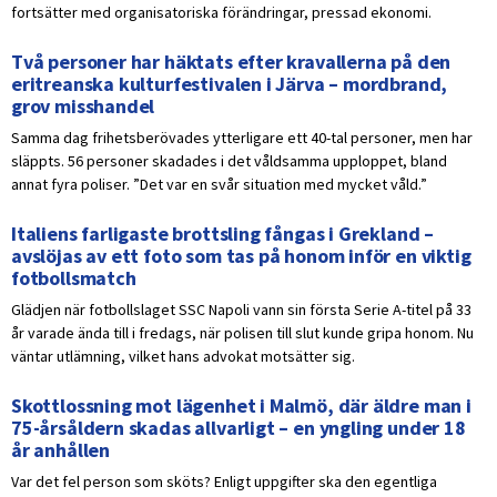
fortsätter med organisatoriska förändringar, pressad ekonomi.
Två personer har häktats efter kravallerna på den
eritreanska kulturfestivalen i Järva – mordbrand,
grov misshandel
Samma dag frihetsberövades ytterligare ett 40-tal personer, men har
släppts. 56 personer skadades i det våldsamma upploppet, bland
annat fyra poliser. ”Det var en svår situation med mycket våld.”
Italiens farligaste brottsling fångas i Grekland –
avslöjas av ett foto som tas på honom inför en viktig
fotbollsmatch
Glädjen när fotbollslaget SSC Napoli vann sin första Serie A-titel på 33
år varade ända till i fredags, när polisen till slut kunde gripa honom. Nu
väntar utlämning, vilket hans advokat motsätter sig.
Skottlossning mot lägenhet i Malmö, där äldre man i
75-årsåldern skadas allvarligt – en yngling under 18
år anhållen
Var det fel person som sköts? Enligt uppgifter ska den egentliga