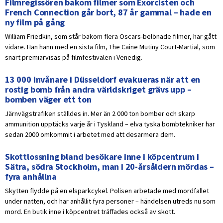
Filmregissören bakom filmer som Exorcisten och
French Connection går bort, 87 år gammal – hade en
ny film på gång
William Friedkin, som står bakom flera Oscars-belönade filmer, har gått
vidare. Han hann med en sista film, The Caine Mutiny Court-Martial, som
snart premiärvisas på filmfestivalen i Venedig.
13 000 invånare i Düsseldorf evakueras när att en
rostig bomb från andra världskriget grävs upp –
bomben väger ett ton
Järnvägstrafiken ställdes in. Mer än 2 000 ton bomber och skarp
ammunition upptäcks varje år i Tyskland – elva tyska bombtekniker har
sedan 2000 omkommit i arbetet med att desarmera dem.
Skottlossning bland besökare inne i köpcentrum i
Sätra, södra Stockholm, man i 20-årsåldern mördas –
fyra anhållna
Skytten flydde på en elsparkcykel. Polisen arbetade med mordfallet
under natten, och har anhållit fyra personer – händelsen utreds nu som
mord. En butik inne i köpcentret träffades också av skott.