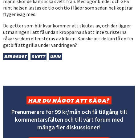
människor de kan slicka svett från. Med ögonbindel och GPS
runt halsen lastas de tio och tio i lådor som sedan helikoptrar
flyger iväg med.
De getter som blir kvar kommer att skjutas av, och där ligger
utmaningen i att få undan kropparna så att inte turisterna
råkar se dem eller störas av lukten. Kanske att de kan få en fin
getbiff att grilla under vandringen?
BERGSGET
SVETT
URIN
HAR DU NÅGOT ATT SÄGA?
Prenumerera för 99 kr/mån och få tillgång till
kommentarsfälten och till vårt forum med
många fler diskussioner!