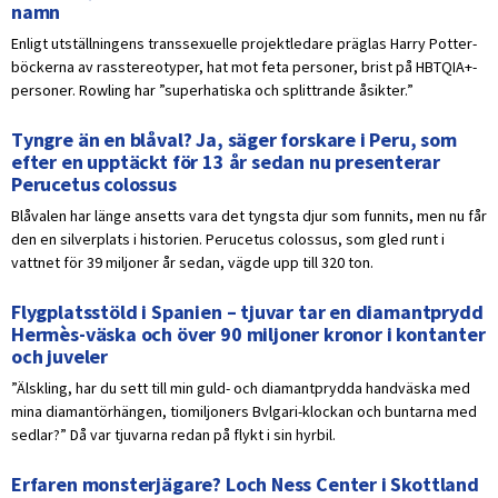
namn
Enligt utställningens transsexuelle projektledare präglas Harry Potter-
böckerna av rasstereotyper, hat mot feta personer, brist på HBTQIA+-
personer. Rowling har ”superhatiska och splittrande åsikter.”
Tyngre än en blåval? Ja, säger forskare i Peru, som
efter en upptäckt för 13 år sedan nu presenterar
Perucetus colossus
Blåvalen har länge ansetts vara det tyngsta djur som funnits, men nu får
den en silverplats i historien. Perucetus colossus, som gled runt i
vattnet för 39 miljoner år sedan, vägde upp till 320 ton.
Flygplatsstöld i Spanien – tjuvar tar en diamantprydd
Hermès-väska och över 90 miljoner kronor i kontanter
och juveler
”Älskling, har du sett till min guld- och diamantprydda handväska med
mina diamantörhängen, tiomiljoners Bvlgari-klockan och buntarna med
sedlar?” Då var tjuvarna redan på flykt i sin hyrbil.
Erfaren monsterjägare? Loch Ness Center i Skottland