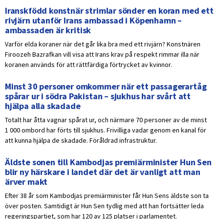
Iranskfödd konstnär strimlar sönder en koran med ett
rivjärn utanför Irans ambassad i Köpenhamn –
ambassaden är kritisk
Varför elda koraner när det går lika bra med ett rivjärn? Konstnären
Firoozeh Bazrafkan vill visa att Irans krav på respekt rimmar illa när
koranen används för att rättfärdiga förtrycket av kvinnor.
Minst 30 personer omkommer när ett passagerartåg
spårar ur i södra Pakistan – sjukhus har svårt att
hjälpa alla skadade
Totalt har åtta vagnar spårat ur, och närmare 70 personer av de minst
1 000 ombord har förts till sjukhus. Frivilliga vadar genom en kanal för
att kunna hjälpa de skadade. Föråldrad infrastruktur.
Äldste sonen till Kambodjas premiärminister Hun Sen
blir ny härskare i landet där det är vanligt att man
ärver makt
Efter 38 år som Kambodjas premiärminister får Hun Sens äldste son ta
över posten. Samtidigt är Hun Sen tydlig med att han fortsätter leda
regeringspartiet, som har 120 av 125 platser i parlamentet.