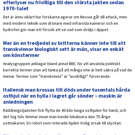
efterlyser nu frivilliga till den största jakten sedan
1970-talet
Det är ännu oklart hur forskarna agerar om Nessie går till attack, men
med modern teknik som drönare med infraröda kameror och en
hydrofon gör man ett försök att se vad som dväljs i djupet.
Mer än en tredjedel av britterna känner inte till att
transkvinnor biologiskt sett är män, visar en enkät
om könstermer
Analysgruppen anklagar bland annat BBC för att använda politiskt
korrekta termer utan att tänka på att många inte är helt säkra på vad de
menar. Termer som ”transkvinna” är ”avsiktligt” förvirrande.
Italiensk man krossas till döds under tusentals hårda
osthjul när en hylla i lagret går sönder – maskin är
anledningen
Räddningstjänsten fick flytta de 40 kilo tunga osthjulen för hand, och
det tog tolv timmar innan man kunde lokalisera den 75-årige
ostmakaren. En robot som roterade hjulen trolig orsak till olyckan.