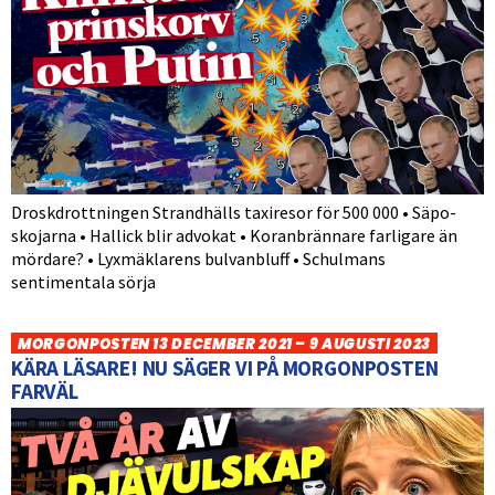
Droskdrottningen Strandhälls taxiresor för 500 000 • Säpo-
skojarna • Hallick blir advokat • Koranbrännare farligare än
mördare? • Lyxmäklarens bulvanbluff • Schulmans
sentimentala sörja
MORGONPOSTEN 13 DECEMBER 2021 – 9 AUGUSTI 2023
KÄRA LÄSARE! NU SÄGER VI PÅ MORGONPOSTEN
FARVÄL