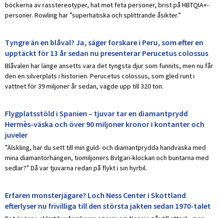
böckerna av rasstereotyper, hat mot feta personer, brist på HBTQIA+-
personer. Rowling har ”superhatiska och splittrande åsikter.”
Tyngre än en blåval? Ja, säger forskare i Peru, som efter en
upptäckt för 13 år sedan nu presenterar Perucetus colossus
Blåvalen har länge ansetts vara det tyngsta djur som funnits, men nu får
den en silverplats i historien. Perucetus colossus, som gled runt i
vattnet för 39 miljoner år sedan, vägde upp till 320 ton.
Flygplatsstöld i Spanien – tjuvar tar en diamantprydd
Hermès-väska och över 90 miljoner kronor i kontanter och
juveler
”Älskling, har du sett till min guld- och diamantprydda handväska med
mina diamantörhängen, tiomiljoners Bvlgari-klockan och buntarna med
sedlar?” Då var tjuvarna redan på flykt i sin hyrbil.
Erfaren monsterjägare? Loch Ness Center i Skottland
efterlyser nu frivilliga till den största jakten sedan 1970-talet