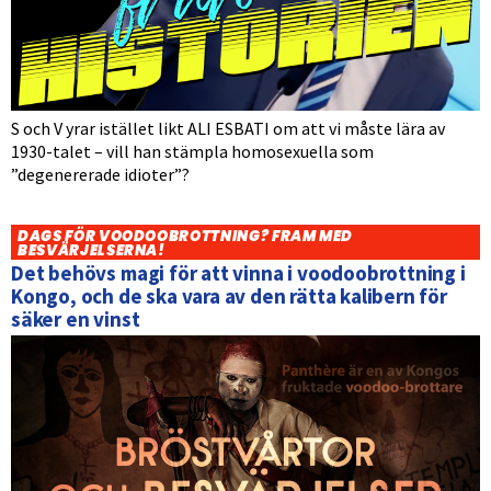
S och V yrar istället likt ALI ESBATI om att vi måste lära av
1930-talet – vill han stämpla homosexuella som
”degenererade idioter”?
DAGS FÖR VOODOOBROTTNING? FRAM MED
BESVÄRJELSERNA!
Det behövs magi för att vinna i voodoobrottning i
Kongo, och de ska vara av den rätta kalibern för
säker en vinst