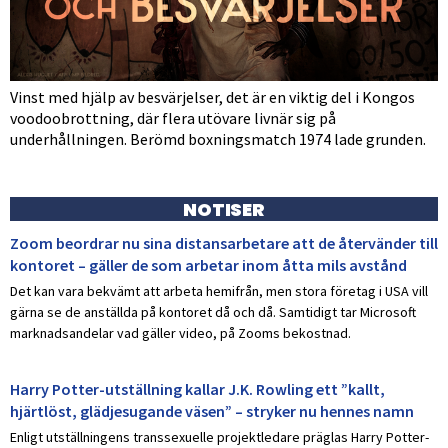
Vinst med hjälp av besvärjelser, det är en viktig del i Kongos
voodoobrottning, där flera utövare livnär sig på
underhållningen. Berömd boxningsmatch 1974 lade grunden.
NOTISER
Zoom beordrar nu sina distansarbetare att de återvänder till
kontoret – gäller de som arbetar inom åtta mils avstånd
Det kan vara bekvämt att arbeta hemifrån, men stora företag i USA vill
gärna se de anställda på kontoret då och då. Samtidigt tar Microsoft
marknadsandelar vad gäller video, på Zooms bekostnad.
Harry Potter-utställning kallar J.K. Rowling ett ”kallt,
hjärtlöst, glädjesugande väsen” – stryker nu hennes namn
Enligt utställningens transsexuelle projektledare präglas Harry Potter-