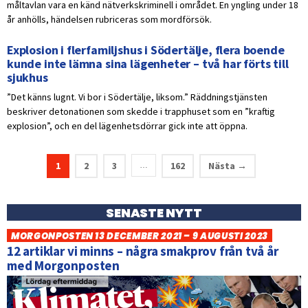
måltavlan vara en känd nätverkskriminell i området. En yngling under 18
år anhölls, händelsen rubriceras som mordförsök.
Explosion i flerfamiljshus i Södertälje, flera boende
kunde inte lämna sina lägenheter – två har förts till
sjukhus
”Det känns lugnt. Vi bor i Södertälje, liksom.” Räddningstjänsten
beskriver detonationen som skedde i trapphuset som en ”kraftig
explosion”, och en del lägenhetsdörrar gick inte att öppna.
1
2
3
162
Nästa →
…
SENASTE NYTT
MORGONPOSTEN 13 DECEMBER 2021 – 9 AUGUSTI 2023
12 artiklar vi minns – några smakprov från två år
med Morgonposten