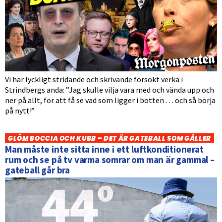
Vi har lyckligt stridande och skrivande försökt verka i
Strindbergs anda: ”Jag skulle vilja vara med och vända upp och
ner på allt, för att få se vad som ligger i botten … och så börja
på nytt!”
GLÖM BOCCIA OCH KUBB – DET ÄR GATEBALL SOM GÄLLER
Man måste inte sitta inne i ett luftkonditionerat
rum och se på tv varma somrar om man är gammal –
gateball går bra