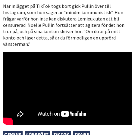
När inlägget på TikTok togs bort gick Pullin över till
Instagram, som hon säger är ”mindre kommunistisk”. Hon
frågar varför hon inte kan diskutera Lemieux utan att bli
censurerad. Noelle Pullin fortsätter att agitera för det hon
tror på, och på sina konton skriver hon ”Om du är på mitt
konto och läser detta, så är du förmodligen en upprörd
vänsterman.”
CENSUR
LÖSBRÖST
TIKTOK
TRANS