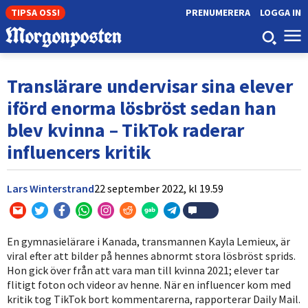
TIPSA OSS!
PRENUMERERA
LOGGA IN
Translärare undervisar sina elever
iförd enorma lösbröst sedan han
blev kvinna – TikTok raderar
influencers kritik
Lars Winterstrand
22 september 2022,
kl
19.59
En gymnasielärare i Kanada, transmannen Kayla Lemieux, är
viral efter att bilder på hennes abnormt stora lösbröst sprids.
Hon gick över från att vara man till kvinna 2021; elever tar
flitigt foton och videor av henne. När en influencer kom med
kritik tog TikTok bort kommentarerna, rapporterar Daily Mail.