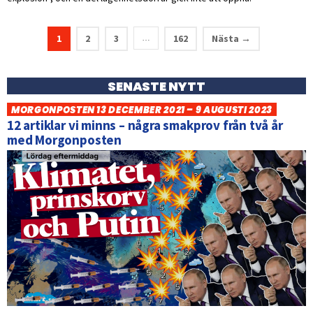
1
2
3
162
Nästa →
…
SENASTE NYTT
MORGONPOSTEN 13 DECEMBER 2021 – 9 AUGUSTI 2023
12 artiklar vi minns – några smakprov från två år
med Morgonposten