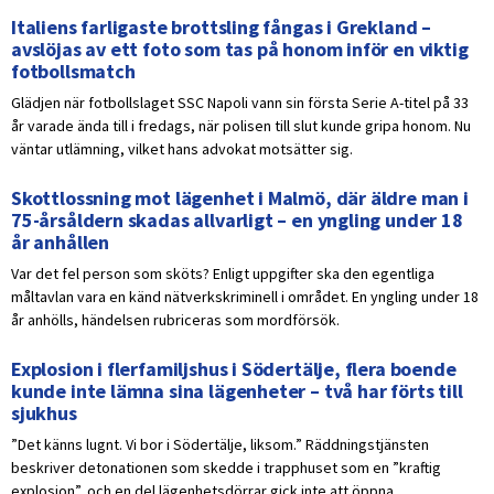
Italiens farligaste brottsling fångas i Grekland –
avslöjas av ett foto som tas på honom inför en viktig
fotbollsmatch
Glädjen när fotbollslaget SSC Napoli vann sin första Serie A-titel på 33
år varade ända till i fredags, när polisen till slut kunde gripa honom. Nu
väntar utlämning, vilket hans advokat motsätter sig.
Skottlossning mot lägenhet i Malmö, där äldre man i
75-årsåldern skadas allvarligt – en yngling under 18
år anhållen
Var det fel person som sköts? Enligt uppgifter ska den egentliga
måltavlan vara en känd nätverkskriminell i området. En yngling under 18
år anhölls, händelsen rubriceras som mordförsök.
Explosion i flerfamiljshus i Södertälje, flera boende
kunde inte lämna sina lägenheter – två har förts till
sjukhus
”Det känns lugnt. Vi bor i Södertälje, liksom.” Räddningstjänsten
beskriver detonationen som skedde i trapphuset som en ”kraftig
explosion”, och en del lägenhetsdörrar gick inte att öppna.