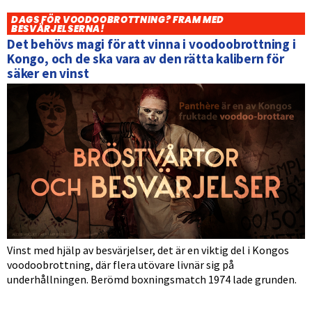
DAGS FÖR VOODOOBROTTNING? FRAM MED
BESVÄRJELSERNA!
Det behövs magi för att vinna i voodoobrottning i
Kongo, och de ska vara av den rätta kalibern för
säker en vinst
Vinst med hjälp av besvärjelser, det är en viktig del i Kongos
voodoobrottning, där flera utövare livnär sig på
underhållningen. Berömd boxningsmatch 1974 lade grunden.