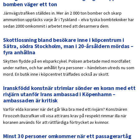
bomben väger ett ton
Järnvägstrafiken ställdes in. Mer än 2 000 ton bomber och skarp
ammunition upptäcks varje år i Tyskland – elva tyska bombtekniker har
sedan 2000 omkommit i arbetet med att desarmera dem.
Skottlossning bland besökare inne i köpcentrum i
Sätra, södra Stockholm, man i 20-årsåldern mördas –
fyra anhållna
Skytten flydde på en elsparkcykel. Polisen arbetade med mordfallet
under natten, och har anhållit fyra personer – händelsen utreds nu som
mord. En butik inne i köpcentret träffades också av skott.
Iranskfödd konstnär strimlar sönder en koran med ett
rivjärn utanför Irans ambassad i Köpenhamn –
ambassaden är kritisk
Varför elda koraner när det går lika bra med ett rivjärn? Konstnären
Firoozeh Bazrafkan vill visa att Irans krav på respekt rimmar illa när
koranen används för att rättfärdiga förtrycket av kvinnor.
Minst 30 personer omkommer när ett passagerartåg