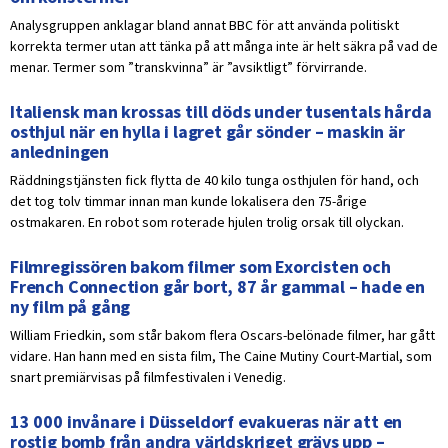
Analysgruppen anklagar bland annat BBC för att använda politiskt
korrekta termer utan att tänka på att många inte är helt säkra på vad de
menar. Termer som ”transkvinna” är ”avsiktligt” förvirrande.
Italiensk man krossas till döds under tusentals hårda
osthjul när en hylla i lagret går sönder – maskin är
anledningen
Räddningstjänsten fick flytta de 40 kilo tunga osthjulen för hand, och
det tog tolv timmar innan man kunde lokalisera den 75-årige
ostmakaren. En robot som roterade hjulen trolig orsak till olyckan.
Filmregissören bakom filmer som Exorcisten och
French Connection går bort, 87 år gammal – hade en
ny film på gång
William Friedkin, som står bakom flera Oscars-belönade filmer, har gått
vidare. Han hann med en sista film, The Caine Mutiny Court-Martial, som
snart premiärvisas på filmfestivalen i Venedig.
13 000 invånare i Düsseldorf evakueras när att en
rostig bomb från andra världskriget grävs upp –