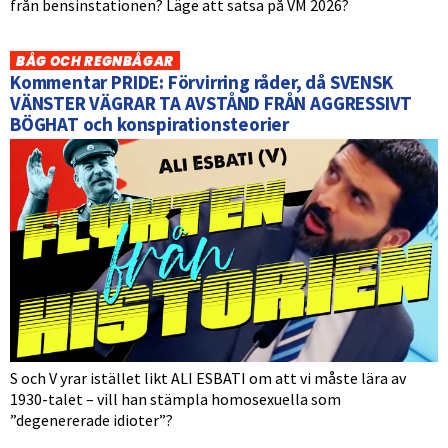
från bensinstationen? Läge att satsa på VM 2026?
BÅG OCH REGNBÅGAR
Kommentar PRIDE: Förvirring råder, då SVENSK
VÄNSTER VÄGRAR TA AVSTÅND FRÅN AGGRESSIVT
BÖGHAT och konspirationsteorier
S och V yrar istället likt ALI ESBATI om att vi måste lära av
1930-talet – vill han stämpla homosexuella som
”degenererade idioter”?