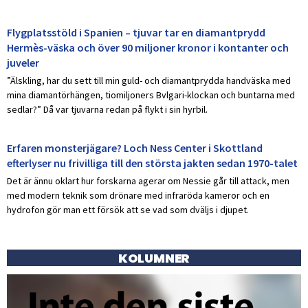
Flygplatsstöld i Spanien – tjuvar tar en diamantprydd
Hermès-väska och över 90 miljoner kronor i kontanter och
juveler
”Älskling, har du sett till min guld- och diamantprydda handväska med
mina diamantörhängen, tiomiljoners Bvlgari-klockan och buntarna med
sedlar?” Då var tjuvarna redan på flykt i sin hyrbil.
Erfaren monsterjägare? Loch Ness Center i Skottland
efterlyser nu frivilliga till den största jakten sedan 1970-talet
Det är ännu oklart hur forskarna agerar om Nessie går till attack, men
med modern teknik som drönare med infraröda kameror och en
hydrofon gör man ett försök att se vad som dväljs i djupet.
KOLUMNER