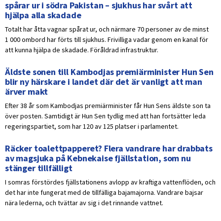
spårar ur i södra Pakistan – sjukhus har svårt att
hjälpa alla skadade
Totalt har åtta vagnar spårat ur, och närmare 70 personer av de minst
1 000 ombord har förts till sjukhus. Frivilliga vadar genom en kanal för
att kunna hjälpa de skadade. Föråldrad infrastruktur.
Äldste sonen till Kambodjas premiärminister Hun Sen
blir ny härskare i landet där det är vanligt att man
ärver makt
Efter 38 år som Kambodjas premiärminister får Hun Sens äldste son ta
över posten. Samtidigt är Hun Sen tydlig med att han fortsätter leda
regeringspartiet, som har 120 av 125 platser i parlamentet.
Räcker toalettpapperet? Flera vandrare har drabbats
av magsjuka på Kebnekaise fjällstation, som nu
stänger tillfälligt
I somras förstördes fjällstationens avlopp av kraftiga vattenflöden, och
det har inte fungerat med de tillfälliga bajamajorna. Vandrare bajsar
nära lederna, och tvättar av sig i det rinnande vattnet.