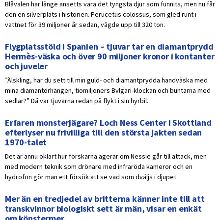
Blåvalen har länge ansetts vara det tyngsta djur som funnits, men nu får
den en silverplats i historien. Perucetus colossus, som gled runt i
vattnet för 39 miljoner år sedan, vägde upp till 320 ton.
Flygplatsstöld i Spanien – tjuvar tar en diamantprydd
Hermès-väska och över 90 miljoner kronor i kontanter
och juveler
”Älskling, har du sett till min guld- och diamantprydda handväska med
mina diamantörhängen, tiomiljoners Bvlgari-klockan och buntarna med
sedlar?” Då var tjuvarna redan på flykt i sin hyrbil.
Erfaren monsterjägare? Loch Ness Center i Skottland
efterlyser nu frivilliga till den största jakten sedan
1970-talet
Det är ännu oklart hur forskarna agerar om Nessie går till attack, men
med modern teknik som drönare med infraröda kameror och en
hydrofon gör man ett försök att se vad som dväljs i djupet.
Mer än en tredjedel av britterna känner inte till att
transkvinnor biologiskt sett är män, visar en enkät
om könstermer