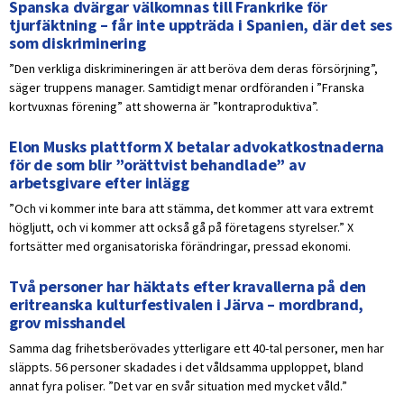
Spanska dvärgar välkomnas till Frankrike för
tjurfäktning – får inte uppträda i Spanien, där det ses
som diskriminering
”Den verkliga diskrimineringen är att beröva dem deras försörjning”,
säger truppens manager. Samtidigt menar ordföranden i ”Franska
kortvuxnas förening” att showerna är ”kontraproduktiva”.
Elon Musks plattform X betalar advokatkostnaderna
för de som blir ”orättvist behandlade” av
arbetsgivare efter inlägg
”Och vi kommer inte bara att stämma, det kommer att vara extremt
högljutt, och vi kommer att också gå på företagens styrelser.” X
fortsätter med organisatoriska förändringar, pressad ekonomi.
Två personer har häktats efter kravallerna på den
eritreanska kulturfestivalen i Järva – mordbrand,
grov misshandel
Samma dag frihetsberövades ytterligare ett 40-tal personer, men har
släppts. 56 personer skadades i det våldsamma upploppet, bland
annat fyra poliser. ”Det var en svår situation med mycket våld.”