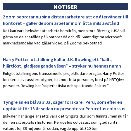
NOTISER
Zoom beordrar nu sina distansarbetare att de återvänder till
kontoret – gäller de som arbetar inom åtta mils avstånd
Det kan vara bekvämt att arbeta hemifrån, men stora företag i USA vill
gärna se de anställda på kontoret då och då. Samtidigt tar Microsoft
marknadsandelar vad gäller video, på Zooms bekostnad.
Harry Potter-utställning kallar J.K. Rowling ett ”kallt,
hjärtlöst, glädjesugande väsen” – stryker nu hennes namn
Enligt utställningens transsexuelle projektledare präglas Harry Potter-
böckerna av rasstereotyper, hat mot feta personer, brist på HBTQIA+-
personer. Rowling har ”superhatiska och splittrande åsikter.”
Tyngre än en blåval? Ja, säger forskare i Peru, som efter en
upptäckt för 13 år sedan nu presenterar Perucetus colossus
Blåvalen har länge ansetts vara det tyngsta djur som funnits, men nu får
den en silverplats i historien. Perucetus colossus, som gled runt i
vattnet för 39 miljoner år sedan, vägde upp till 320 ton.