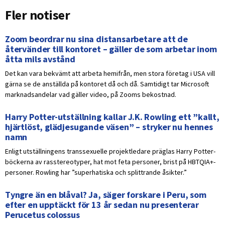
Fler notiser
Zoom beordrar nu sina distansarbetare att de
återvänder till kontoret – gäller de som arbetar inom
åtta mils avstånd
Det kan vara bekvämt att arbeta hemifrån, men stora företag i USA vill
gärna se de anställda på kontoret då och då. Samtidigt tar Microsoft
marknadsandelar vad gäller video, på Zooms bekostnad.
Harry Potter-utställning kallar J.K. Rowling ett ”kallt,
hjärtlöst, glädjesugande väsen” – stryker nu hennes
namn
Enligt utställningens transsexuelle projektledare präglas Harry Potter-
böckerna av rasstereotyper, hat mot feta personer, brist på HBTQIA+-
personer. Rowling har ”superhatiska och splittrande åsikter.”
Tyngre än en blåval? Ja, säger forskare i Peru, som
efter en upptäckt för 13 år sedan nu presenterar
Perucetus colossus