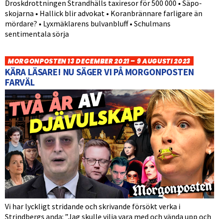
Droskdrottningen Strandhälls taxiresor för 500 000 • Säpo-
skojarna • Hallick blir advokat • Koranbrännare farligare än
mördare? • Lyxmäklarens bulvanbluff • Schulmans
sentimentala sörja
MORGONPOSTEN 13 DECEMBER 2021 – 9 AUGUSTI 2023
KÄRA LÄSARE! NU SÄGER VI PÅ MORGONPOSTEN
FARVÄL
Vi har lyckligt stridande och skrivande försökt verka i
Strindbergs anda: ”Jag skulle vilja vara med och vända upp och