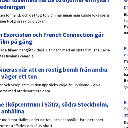
s
nledningen
p
Bl
ulen för hand, och det tog tolv timmar innan man kunde lokalisera
fu
n trolig orsak till olyckan.
Pe
mi
 Exorcisten och French Connection går
film på gång
Fl
de filmer, har gått vidare. Han hann med en sista film, The Caine
d
festivalen i Venedig.
m
kueras när att en rostig bomb från andra
”Ä
ha
 väger ett ton
Bv
er och skarp ammunition upptäcks varje år i Tyskland – elva
tj
betet med att desarmera dem.
E
e i köpcentrum i Sätra, södra Stockholm,
Sk
 anhållna
s
 med mordfallet under natten, och har anhållit fyra personer –
De
ntret träffades också av skott.