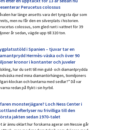
om efter en upptäckt för 13 år sedan nu
resenterar Perucetus colossus
åvalen har länge ansetts vara det tyngsta djur som
nnits, men nu får den en silverplats i historien.
rucetus colossus, som gled runt i vattnet för 39
ljoner år sedan, vägde upp till 320 ton.
ygplatsstöld i Spanien – tjuvar tar en
iamantprydd Hermès-väska och över 90
iljoner kronor i kontanter och juveler
lskling, har du sett till min guld- och diamantprydda
ndväska med mina diamantörhängen, tiomiljoners
lgari-klockan och buntarna med sedlar?” Då var
uvarna redan på flykt i sin hyrbil.
rfaren monsterjägare? Loch Ness Center i
ottland efterlyser nu frivilliga till den
törsta jakten sedan 1970-talet
t är ännu oklart hur forskarna agerar om Nessie går