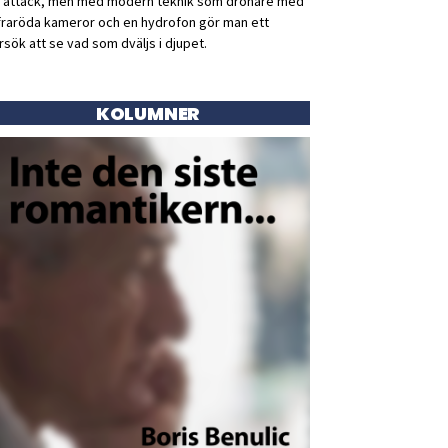
ll attack, men med modern teknik som drönare med
fraröda kameror och en hydrofon gör man ett
rsök att se vad som dväljs i djupet.
KOLUMNER