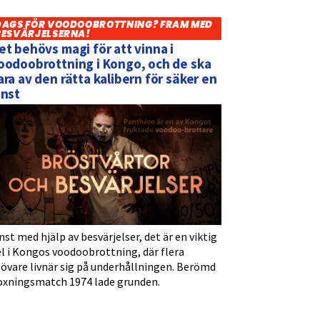
DAGS FÖR VOODOOBROTTNING? FRAM MED
BESVÄRJELSERNA!
et behövs magi för att vinna i
oodoobrottning i Kongo, och de ska
ara av den rätta kalibern för säker en
inst
nst med hjälp av besvärjelser, det är en viktig
l i Kongos voodoobrottning, där flera
tövare livnär sig på underhållningen. Berömd
oxningsmatch 1974 lade grunden.