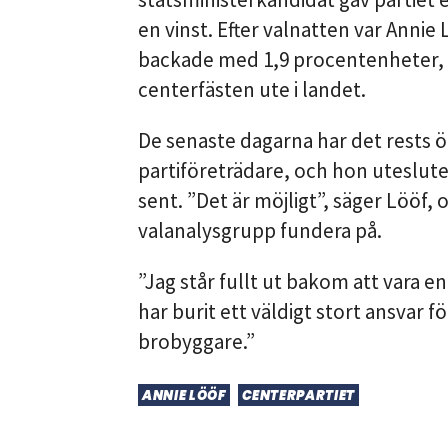
en vinst. Efter valnatten var Annie 
backade med 1,9 procentenheter, o
centerfästen ute i landet.
De senaste dagarna har det rests 
partiföreträdare, och hon uteslut
sent. ”Det är möjligt”, säger Lööf, 
valanalysgrupp fundera på.
”Jag står fullt ut bakom att vara e
har burit ett väldigt stort ansvar fö
brobyggare.”
ANNIE LÖÖF
CENTERPARTIET