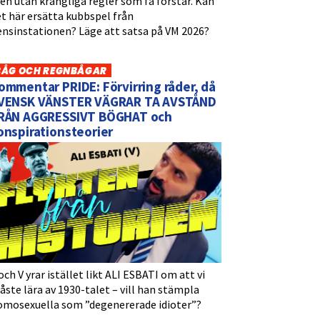
n utan krångliga regler som få förstår. Kan
t här ersätta kubbspel från
ensinstationen? Läge att satsa på VM 2026?
BÅG OCH REGNBÅGAR
ommentar PRIDE: Förvirring råder, då
VENSK VÄNSTER VÄGRAR TA AVSTÅND
RÅN AGGRESSIVT BÖGHAT och
onspirationsteorier
och V yrar istället likt ALI ESBATI om att vi
ste lära av 1930-talet – vill han stämpla
omosexuella som ”degenererade idioter”?