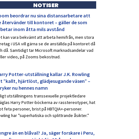
NOTISER
oom beordrar nu sina distansarbetare att
 återvänder till kontoret – gäller de som
rbetar inom åtta mils avstånd
t kan vara bekvämt att arbeta hemifrån, men stora
retag i USA vill gärna se de anställda på kontoret då
h då. Samtidigt tar Microsoft marknadsandelar vad
ller video, på Zooms bekostnad.
rry Potter-utställning kallar J.K. Rowling
t ”kallt, hjärtlöst, glädjesugande väsen” –
tryker nu hennes namn
ligt utställningens transsexuelle projektledare
äglas Harry Potter-böckerna av rasstereotyper, hat
t feta personer, brist på HBTQIA+-personer.
wling har ”superhatiska och splittrande åsikter.”
ngre än en blåval? Ja, säger forskare i Peru,