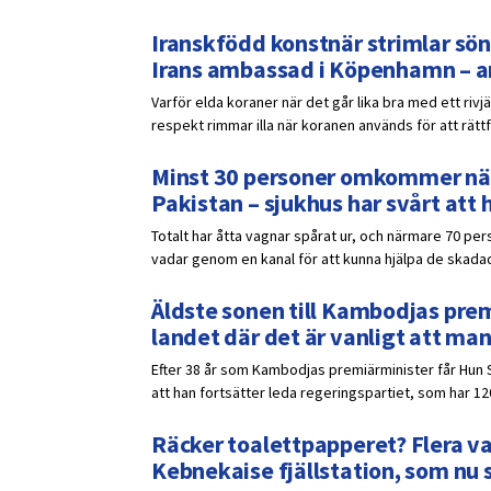
Iranskfödd konstnär strimlar sön
Irans ambassad i Köpenhamn – a
Varför elda koraner när det går lika bra med ett rivj
respekt rimmar illa när koranen används för att rättf
Minst 30 personer omkommer när 
Pakistan – sjukhus har svårt att 
Totalt har åtta vagnar spårat ur, och närmare 70 pers
vadar genom en kanal för att kunna hjälpa de skadad
Äldste sonen till Kambodjas prem
landet där det är vanligt att ma
Efter 38 år som Kambodjas premiärminister får Hun 
att han fortsätter leda regeringspartiet, som har 12
Räcker toalettpapperet? Flera v
Kebnekaise fjällstation, som nu s