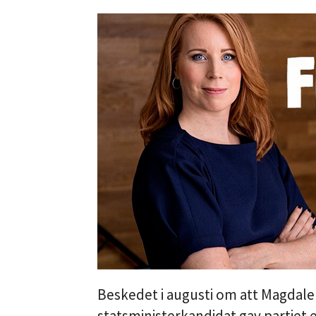
Beskedet i augusti om att Magdal
statsministerkandidat gav partiet e