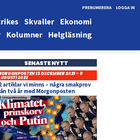
PRENUMERERA
LOGGA IN
rikes
Skvaller
Ekonomi
r
Kolumner
Helgläsning
SENASTE NYTT
MORGONPOSTEN 13 DECEMBER 2021 – 9
AUGUSTI 2023
2 artiklar vi minns – några smakprov
rån två år med Morgonposten