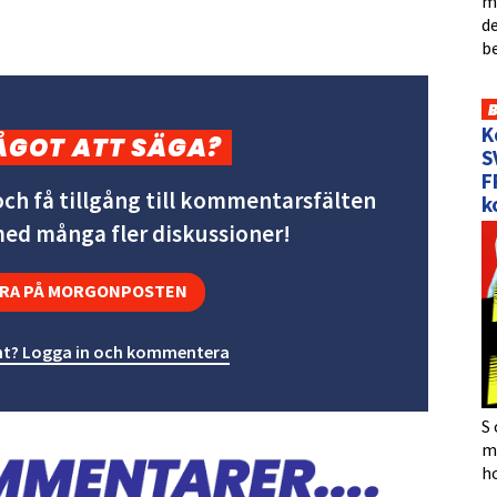
me
de
b
K
ÅGOT ATT SÄGA?
S
F
ch få tillgång till kommentarsfälten
k
 med många fler diskussioner!
RA PÅ MORGONPOSTEN
t? Logga in och kommentera
S 
må
h