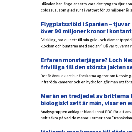
Blåvalen har länge ansetts vara det tyngsta djur som
colossus, som gled runt i vattnet för 39 miljoner år 
Flygplatsstöld i Spanien – tjuv
över 90 miljoner kronor i kontant
”Älskling, har du sett till min guld- och diamantpr
klockan och buntarna med sedlar?” Då var tjuvarna red
Erfaren monsterjägare? Loch Ness
frivilliga till den största jakten
Det är ännu oklart hur forskarna agerar om Nessie 
infraröda kameror och en hydrofon gör man ett försö
Mer än en tredjedel av britterna k
biologiskt sett är män, visar en
Analysgruppen anklagar bland annat BBC för att anvä
helt säkra på vad de menar. Termer som ”transkvinna”
Italiensk man krossas till döds un