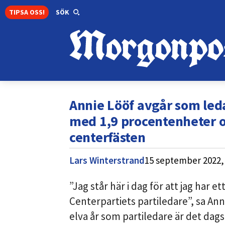
TIPSA OSS!
SÖK
Annie Lööf avgår som led
med 1,9 procentenheter oc
centerfästen
Lars Winterstrand
15 september 2022,
”Jag står här i dag för att jag har
Centerpartiets partiledare”, sa An
elva år som partiledare är det dags