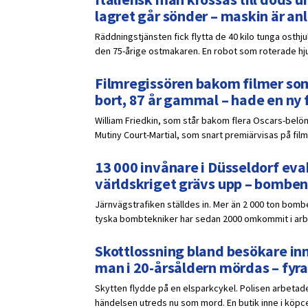
lagret går sönder – maskin är a
Räddningstjänsten fick flytta de 40 kilo tunga osthj
den 75-årige ostmakaren. En robot som roterade hjule
Filmregissören bakom filmer som
bort, 87 år gammal – hade en ny 
William Friedkin, som står bakom flera Oscars-belöna
Mutiny Court-Martial, som snart premiärvisas på film
13 000 invånare i Düsseldorf eva
världskriget grävs upp – bomben
Järnvägstrafiken ställdes in. Mer än 2 000 ton bomb
tyska bombtekniker har sedan 2000 omkommit i ar
Skottlossning bland besökare inn
man i 20-årsåldern mördas – fyra
Skytten flydde på en elsparkcykel. Polisen arbetade
händelsen utreds nu som mord. En butik inne i köpce