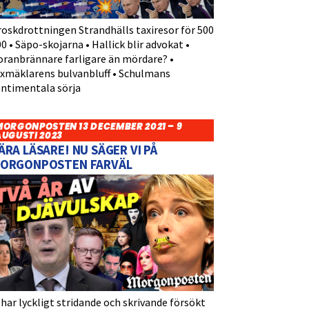
roskdrottningen Strandhälls taxiresor för 500
0 • Säpo-skojarna • Hallick blir advokat •
oranbrännare farligare än mördare? •
yxmäklarens bulvanbluff • Schulmans
entimentala sörja
MORGONPOSTEN 13 DECEMBER 2021 – 9
AUGUSTI 2023
ÄRA LÄSARE! NU SÄGER VI PÅ
ORGONPOSTEN FARVÄL
 har lyckligt stridande och skrivande försökt