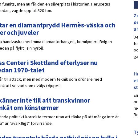
 funnits, men nu får den en silverplats i historien. Perucetus
sedan, vägde upp till 320 ton.
Z
de
ar tar en diamantprydd Hermès-väska och
a
er och juveler
De
ydda handväska med mina diamantörhängen, tiomiljoners Bvlgari-
fö
an på flykt i sin hyrbil.
oc
gä
 Center i Skottland efterlyser nu
 sedan 1970-talet
Ha
går till attack, men med modern teknik som drönare med
et
k att se vad som dväljs i djupet.
s
En
änner inte till att transkvinnor
pr
 enkät om könstermer
mo
Ro
nda politiskt korrekta termer utan att tänka på att många inte är
 är ”avsiktligt” förvirrande.
Ty
der tusentals hårda osthjul när en hylla i