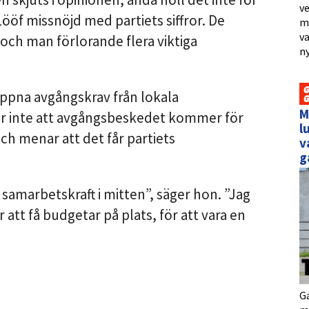
ve
Lööf missnöjd med partiets siffror. De
me
va
ch man förlorande flera viktiga
ny
öppna avgångskrav från lokala
M
er inte att avgångsbeskedet kommer för
l
och menar att det får partiets
v
g
n samarbetskraft i mitten”, säger hon. ”Jag
r att få budgetar på plats, för att vara en
Ga