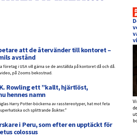
D
v
v
v
etare att de återvänder till kontoret –
 mils avstånd
 företag i USA vill gärna se de anställda på kontoret då och då.
r video, på Zooms bekostnad.
K. Rowling ett ”kallt, hjärtlöst,
 nu hennes namn
Vi
räglas Harry Potter-böckerna av rasstereotyper, hat mot feta
de
uperhatiska och splittrande åsikter.”
u
b
rskare i Peru, som efter en upptäckt för
etus colossus