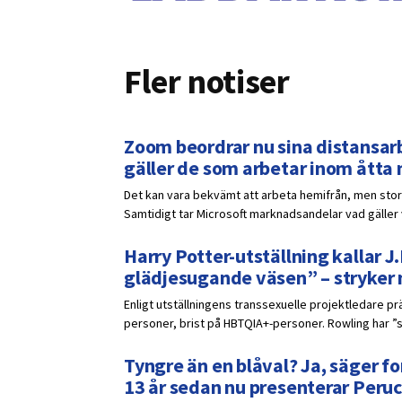
Fler notiser
Zoom beordrar nu sina distansarb
gäller de som arbetar inom åtta
Det kan vara bekvämt att arbeta hemifrån, men stora
Samtidigt tar Microsoft marknadsandelar vad gälle
Harry Potter-utställning kallar J.
glädjesugande väsen” – stryker
Enligt utställningens transsexuelle projektledare p
personer, brist på HBTQIA+-personer. Rowling har ”s
Tyngre än en blåval? Ja, säger fo
13 år sedan nu presenterar Peruc