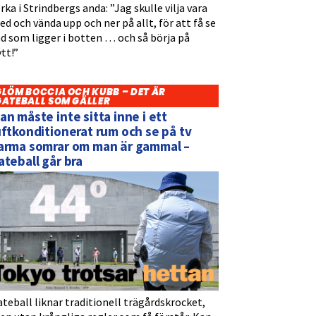
rka i Strindbergs anda: ”Jag skulle vilja vara
d och vända upp och ner på allt, för att få se
d som ligger i botten … och så börja på
tt!”
GLÖM BOCCIA OCH KUBB – DET ÄR
GATEBALL SOM GÄLLER
an måste inte sitta inne i ett
uftkonditionerat rum och se på tv
arma somrar om man är gammal –
ateball går bra
teball liknar traditionell trägårdskrocket,