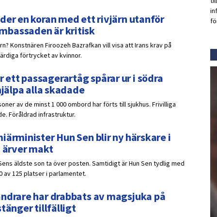
ti
in
der en koran med ett rivjärn utanför
fö
mbassaden är kritisk
ärn? Konstnären Firoozeh Bazrafkan vill visa att Irans krav på
ärdiga förtrycket av kvinnor.
ett passagerartåg spårar ur i södra
hjälpa alla skadade
oner av de minst 1 000 ombord har förts till sjukhus. Frivilliga
e. Föråldrad infrastruktur.
iärminister Hun Sen blir ny härskare i
n ärver makt
Sens äldste son ta över posten. Samtidigt är Hun Sen tydlig med
0 av 125 platser i parlamentet.
andrare har drabbats av magsjuka på
tänger tillfälligt