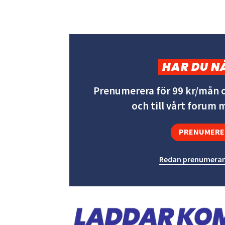
HAR DU N
Prenumerera för 99 kr/mån o
och till vårt forum
PRENUMERE
Redan prenumeran