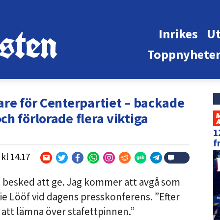
Inrikes
Ut
Toppnyhete
are för Centerpartiet – backade
h förlorade flera viktiga
1
f
kl
14.17
 ett besked att ge. Jag kommer att avgå som
nie Lööf vid dagens presskonferens. ”Efter
 att lämna över stafettpinnen.”