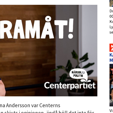
D
00
K
L
s
K
M
ena Andersson var Centerns
Vi
n skjuts i opinionen, ändå höll det inte för