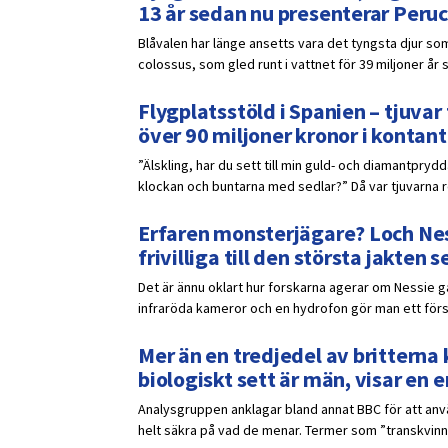
13 år sedan nu presenterar Peruc
Blåvalen har länge ansetts vara det tyngsta djur som
colossus, som gled runt i vattnet för 39 miljoner år 
Flygplatsstöld i Spanien – tjuv
över 90 miljoner kronor i kontant
”Älskling, har du sett till min guld- och diamantpr
klockan och buntarna med sedlar?” Då var tjuvarna red
Erfaren monsterjägare? Loch Ness
frivilliga till den största jakten
Det är ännu oklart hur forskarna agerar om Nessie 
infraröda kameror och en hydrofon gör man ett försö
Mer än en tredjedel av britterna k
biologiskt sett är män, visar en
Analysgruppen anklagar bland annat BBC för att anvä
helt säkra på vad de menar. Termer som ”transkvinna”