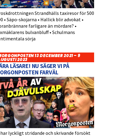
roskdrottningen Strandhälls taxiresor för 500
0 • Säpo-skojarna • Hallick blir advokat •
oranbrännare farligare än mördare? •
yxmäklarens bulvanbluff • Schulmans
entimentala sörja
MORGONPOSTEN 13 DECEMBER 2021 – 9
AUGUSTI 2023
ÄRA LÄSARE! NU SÄGER VI PÅ
ORGONPOSTEN FARVÄL
 har lyckligt stridande och skrivande försökt