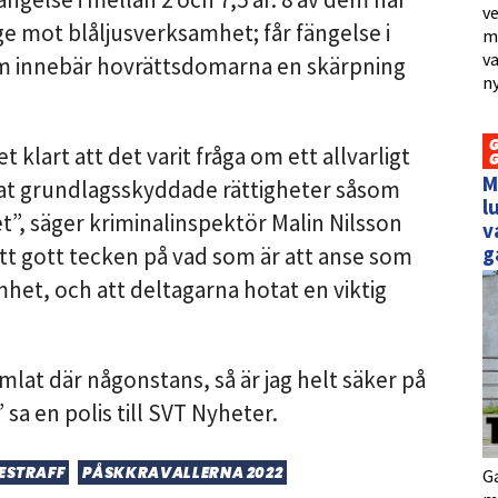
ve
 mot blåljusverksamhet; får fängelse i
me
va
 dem innebär hovrättsdomarna en skärpning
ny
 klart att det varit fråga om ett allvarligt
M
t grundlagsskyddade rättigheter såsom
l
”, säger kriminalinspektör Malin Nilsson
v
g
tt gott tecken på vad som är att anse som
het, och att deltagarna hotat en viktig
mlat där någonstans, så är jag helt säker på
 sa en polis till SVT Nyheter.
ESTRAFF
PÅSKKRAVALLERNA 2022
Ga