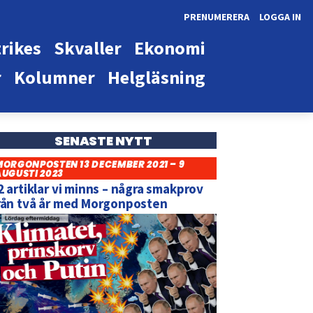
PRENUMERERA
LOGGA IN
rikes
Skvaller
Ekonomi
r
Kolumner
Helgläsning
SENASTE NYTT
MORGONPOSTEN 13 DECEMBER 2021 – 9
AUGUSTI 2023
2 artiklar vi minns – några smakprov
rån två år med Morgonposten