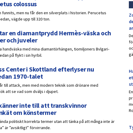
etus colossus
 funnits, men nu får den en silverplats i historien. Perucetus
Z
sedan, vägde upp till 320 ton.
de
a
ar tar en diamantprydd Hermès-väska och
De
er och juveler
fö
oc
ydda handväska med mina diamantörhängen, tiomiljoners Bvlgari-
gä
an på flykt i sin hyrbil.
 Center i Skottland efterlyser nu
Ha
 sedan 1970-talet
et
s
går till attack, men med modern teknik som drönare med
k att se vad som dväljs i djupet.
En
pr
änner inte till att transkvinnor
mo
Ro
 enkät om könstermer
nda politiskt korrekta termer utan att tänka på att många inte är
Ty
 är ”avsiktligt” förvirrande.