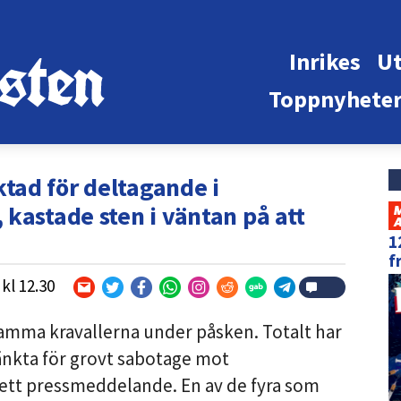
Inrikes
Ut
Toppnyhete
ad för deltagande i
kastade sten i väntan på att
1
f
kl
12.30
amma kravallerna under påsken. Totalt har
änkta för grovt sabotage mot
i ett pressmeddelande. En av de fyra som