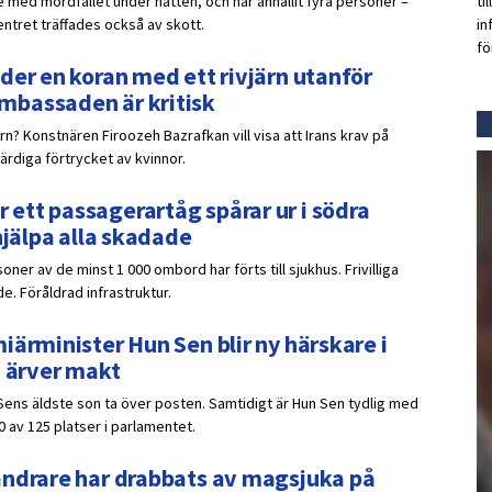
 med mordfallet under natten, och har anhållit fyra personer –
ti
ntret träffades också av skott.
in
fö
der en koran med ett rivjärn utanför
mbassaden är kritisk
ärn? Konstnären Firoozeh Bazrafkan vill visa att Irans krav på
ärdiga förtrycket av kvinnor.
ett passagerartåg spårar ur i södra
hjälpa alla skadade
oner av de minst 1 000 ombord har förts till sjukhus. Frivilliga
e. Föråldrad infrastruktur.
iärminister Hun Sen blir ny härskare i
n ärver makt
Sens äldste son ta över posten. Samtidigt är Hun Sen tydlig med
0 av 125 platser i parlamentet.
andrare har drabbats av magsjuka på