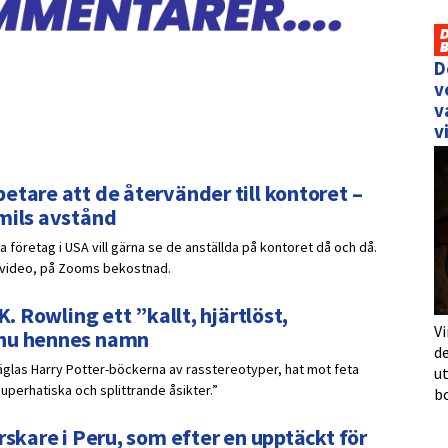
D
v
v
v
etare att de återvänder till kontoret –
 mils avstånd
 företag i USA vill gärna se de anställda på kontoret då och då.
r video, på Zooms bekostnad.
K. Rowling ett ”kallt, hjärtlöst,
Vi
 nu hennes namn
de
räglas Harry Potter-böckerna av rasstereotyper, hat mot feta
u
uperhatiska och splittrande åsikter.”
b
rskare i Peru, som efter en upptäckt för