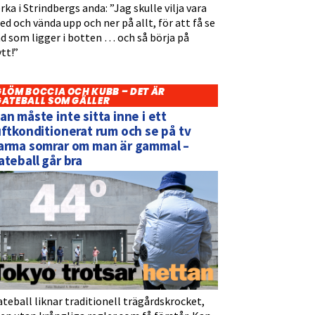
rka i Strindbergs anda: ”Jag skulle vilja vara
d och vända upp och ner på allt, för att få se
d som ligger i botten … och så börja på
tt!”
GLÖM BOCCIA OCH KUBB – DET ÄR
GATEBALL SOM GÄLLER
an måste inte sitta inne i ett
uftkonditionerat rum och se på tv
arma somrar om man är gammal –
ateball går bra
teball liknar traditionell trägårdskrocket,