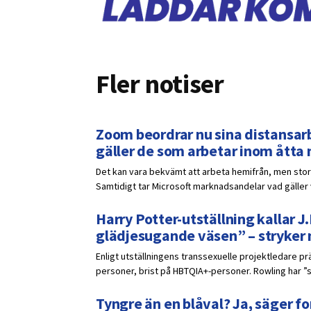
Fler notiser
Zoom beordrar nu sina distansarb
gäller de som arbetar inom åtta
Det kan vara bekvämt att arbeta hemifrån, men stora
Samtidigt tar Microsoft marknadsandelar vad gälle
Harry Potter-utställning kallar J.
glädjesugande väsen” – stryker
Enligt utställningens transsexuelle projektledare p
personer, brist på HBTQIA+-personer. Rowling har ”s
Tyngre än en blåval? Ja, säger fo