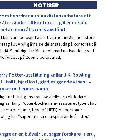
NOTISER
oom beordrar nu sina distansarbetare att
 återvänder till kontoret – gäller de som
rbetar inom åtta mils avstånd
t kan vara bekvämt att arbeta hemifrån, men stora
retag i USA vill gärna se de anställda på kontoret då
h då. Samtidigt tar Microsoft marknadsandelar vad
ller video, på Zooms bekostnad.
rry Potter-utställning kallar J.K. Rowling
t ”kallt, hjärtlöst, glädjesugande väsen” –
tryker nu hennes namn
ligt utställningens transsexuelle projektledare
äglas Harry Potter-böckerna av rasstereotyper, hat
t feta personer, brist på HBTQIA+-personer.
wling har ”superhatiska och splittrande åsikter.”
ngre än en blåval? Ja, säger forskare i Peru,