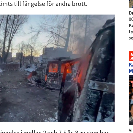
ömts till fängelse för andra brott.
D
00
K
L
s
K
M
Vi
fängelse i mellan 2 och 7,5 år. 8 av dem har