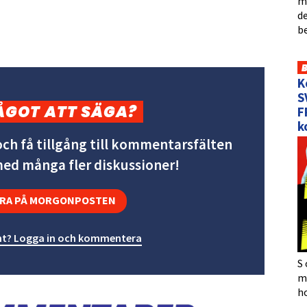
me
de
b
K
S
ÅGOT ATT SÄGA?
F
k
ch få tillgång till kommentarsfälten
 med många fler diskussioner!
RA PÅ MORGONPOSTEN
t? Logga in och kommentera
S 
må
h