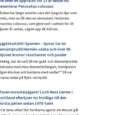
om efter en upptäckt för 13 år sedan nu
resenterar Perucetus colossus
åvalen har länge ansetts vara det tyngsta djur som
nnits, men nu får den en silverplats i historien.
rucetus colossus, som gled runt i vattnet för 39
ljoner år sedan, vägde upp till 320 ton.
ygplatsstöld i Spanien – tjuvar tar en
iamantprydd Hermès-väska och över 90
iljoner kronor i kontanter och juveler
lskling, har du sett till min guld- och diamantprydda
ndväska med mina diamantörhängen, tiomiljoners
lgari-klockan och buntarna med sedlar?” Då var
uvarna redan på flykt i sin hyrbil.
rfaren monsterjägare? Loch Ness Center i
ottland efterlyser nu frivilliga till den
törsta jakten sedan 1970-talet
t är ännu oklart hur forskarna agerar om Nessie går