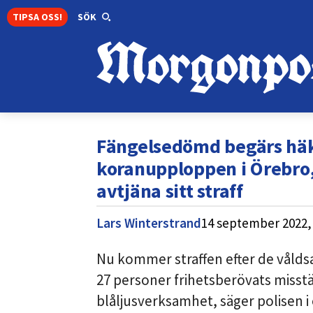
TIPSA OSS!
SÖK
Fängelsedömd begärs häkt
koranupploppen i Örebro, 
avtjäna sitt straff
Lars Winterstrand
14 september 2022,
Nu kommer straffen efter de vålds
27 personer frihetsberövats misst
blåljusverksamhet, säger polisen 