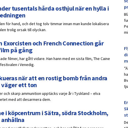
s
p
der tusentals hårda osthjul när en hylla i
nledningen
Bl
fu
ulen för hand, och det tog tolv timmar innan man kunde lokalisera
Pe
n trolig orsak till olyckan.
mi
 Exorcisten och French Connection går
Fl
film på gång
d
de filmer, har gått vidare. Han hann med en sista film, The Caine
m
festivalen i Venedig.
”Ä
ha
kueras när att en rostig bomb från andra
Bv
 väger ett ton
tj
er och skarp ammunition upptäcks varje år i Tyskland – elva
betet med att desarmera dem.
E
Sk
e i köpcentrum i Sätra, södra Stockholm,
s
 anhållna
De