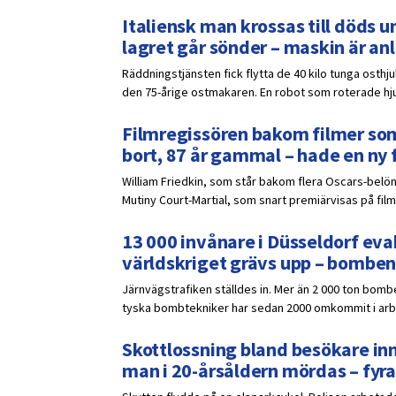
Italiensk man krossas till döds un
lagret går sönder – maskin är a
Räddningstjänsten fick flytta de 40 kilo tunga osthj
den 75-årige ostmakaren. En robot som roterade hjule
Filmregissören bakom filmer som
bort, 87 år gammal – hade en ny 
William Friedkin, som står bakom flera Oscars-belöna
Mutiny Court-Martial, som snart premiärvisas på film
13 000 invånare i Düsseldorf eva
världskriget grävs upp – bomben
Järnvägstrafiken ställdes in. Mer än 2 000 ton bomb
tyska bombtekniker har sedan 2000 omkommit i ar
Skottlossning bland besökare inn
man i 20-årsåldern mördas – fyra