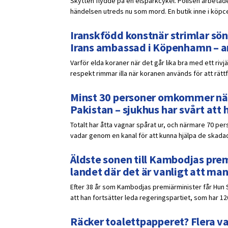
Skytten flydde på en elsparkcykel. Polisen arbetade
händelsen utreds nu som mord. En butik inne i köpce
Iranskfödd konstnär strimlar sön
Irans ambassad i Köpenhamn – a
Varför elda koraner när det går lika bra med ett rivj
respekt rimmar illa när koranen används för att rättf
Minst 30 personer omkommer när 
Pakistan – sjukhus har svårt att 
Totalt har åtta vagnar spårat ur, och närmare 70 pers
vadar genom en kanal för att kunna hjälpa de skadad
Äldste sonen till Kambodjas prem
landet där det är vanligt att ma
Efter 38 år som Kambodjas premiärminister får Hun 
att han fortsätter leda regeringspartiet, som har 12
Räcker toalettpapperet? Flera v