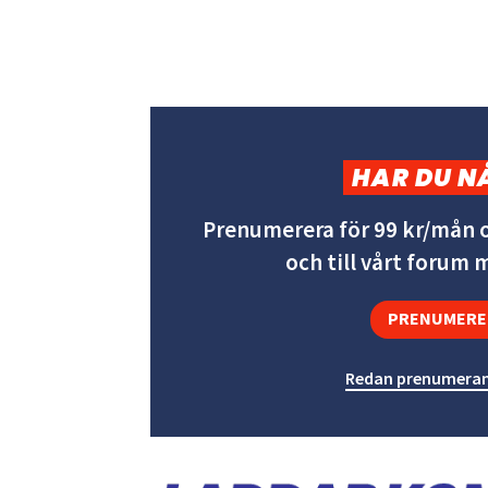
HAR DU N
Prenumerera för 99 kr/mån o
och till vårt forum
PRENUMERE
Redan prenumeran