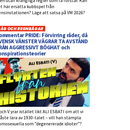
n utan krångliga regler som få förstår. Kan
t här ersätta kubbspel från
ensinstationen? Läge att satsa på VM 2026?
BÅG OCH REGNBÅGAR
ommentar PRIDE: Förvirring råder, då
VENSK VÄNSTER VÄGRAR TA AVSTÅND
RÅN AGGRESSIVT BÖGHAT och
onspirationsteorier
och V yrar istället likt ALI ESBATI om att vi
ste lära av 1930-talet – vill han stämpla
omosexuella som ”degenererade idioter”?