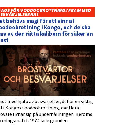
DAGS FÖR VOODOOBROTTNING? FRAM MED
BESVÄRJELSERNA!
et behövs magi för att vinna i
oodoobrottning i Kongo, och de ska
ara av den rätta kalibern för säker en
inst
nst med hjälp av besvärjelser, det är en viktig
l i Kongos voodoobrottning, där flera
tövare livnär sig på underhållningen. Berömd
oxningsmatch 1974 lade grunden.