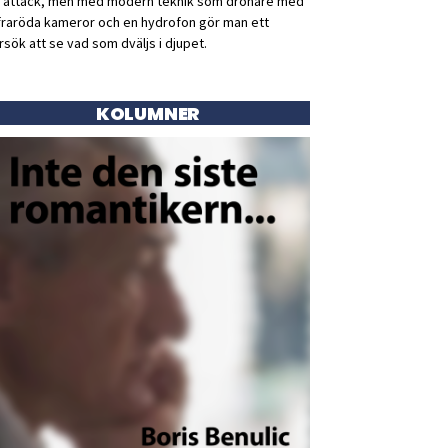
ll attack, men med modern teknik som drönare med
fraröda kameror och en hydrofon gör man ett
rsök att se vad som dväljs i djupet.
KOLUMNER