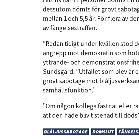
dessutom dömts för grovt sabotage
mellan 1 och 5,5 år. För flera av
av fängelsestraffen.
”Redan tidigt under kvällen stod det
angrepp mot demokratin som hota
yttrande- och demonstrationsfrihet
Sundsgård. ”Utfallet som blev är e
grovt sabotage mot blåljusverksam
samhällsfunktion.”
”Om någon kollega fastnat eller ra
att den hade blivit stenad till döds”
BLÅLJUSSABOTAGE
DOMSLUT
FÄNGELS