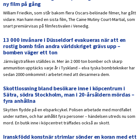
ny film på gång
William Friedkin, som står bakom flera Oscars-belönade filmer, har gått
vidare. Han hann med en sista film, The Caine Mutiny Court-Martial, som
snart premiärvisas på filmfestivalen i Venedig.
13 000 invånare i Düsseldorf evakueras när att en
rostig bomb från andra världskriget grävs upp –
bomben väger ett ton
Järnvägstrafiken ställdes in. Mer än 2 000 ton bomber och skarp
ammunition upptäcks varje år i Tyskland – elva tyska bombtekniker har
sedan 2000 omkommit i arbetet med att desarmera dem.
Skottlossning bland besökare inne i köpcentrum i
Sätra, södra Stockholm, man i 20-årsåldern mördas –
fyra anhållna
Skytten flydde på en elsparkcykel. Polisen arbetade med mordfallet
under natten, och har anhållit fyra personer – händelsen utreds nu som
mord. En butik inne i köpcentret träffades också av skott.
Iranskfödd konstnär strimlar sönder en koran med ett