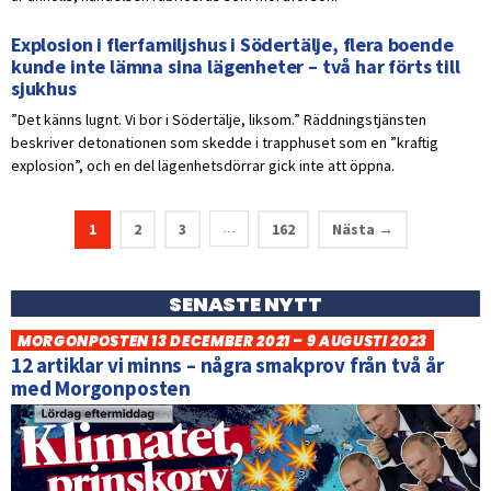
Explosion i flerfamiljshus i Södertälje, flera boende
kunde inte lämna sina lägenheter – två har förts till
sjukhus
”Det känns lugnt. Vi bor i Södertälje, liksom.” Räddningstjänsten
beskriver detonationen som skedde i trapphuset som en ”kraftig
explosion”, och en del lägenhetsdörrar gick inte att öppna.
1
2
3
162
Nästa →
…
SENASTE NYTT
MORGONPOSTEN 13 DECEMBER 2021 – 9 AUGUSTI 2023
12 artiklar vi minns – några smakprov från två år
med Morgonposten