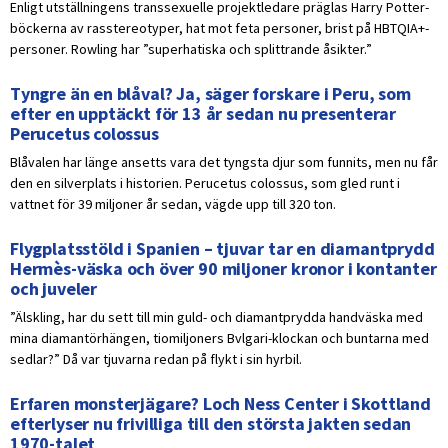
Enligt utställningens transsexuelle projektledare präglas Harry Potter-
böckerna av rasstereotyper, hat mot feta personer, brist på HBTQIA+-
personer. Rowling har ”superhatiska och splittrande åsikter.”
Tyngre än en blåval? Ja, säger forskare i Peru, som
efter en upptäckt för 13 år sedan nu presenterar
Perucetus colossus
Blåvalen har länge ansetts vara det tyngsta djur som funnits, men nu får
den en silverplats i historien. Perucetus colossus, som gled runt i
vattnet för 39 miljoner år sedan, vägde upp till 320 ton.
Flygplatsstöld i Spanien – tjuvar tar en diamantprydd
Hermès-väska och över 90 miljoner kronor i kontanter
och juveler
”Älskling, har du sett till min guld- och diamantprydda handväska med
mina diamantörhängen, tiomiljoners Bvlgari-klockan och buntarna med
sedlar?” Då var tjuvarna redan på flykt i sin hyrbil.
Erfaren monsterjägare? Loch Ness Center i Skottland
efterlyser nu frivilliga till den största jakten sedan
1970-talet