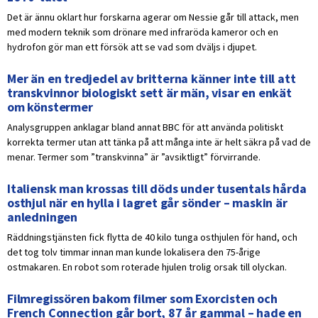
Det är ännu oklart hur forskarna agerar om Nessie går till attack, men
med modern teknik som drönare med infraröda kameror och en
hydrofon gör man ett försök att se vad som dväljs i djupet.
Mer än en tredjedel av britterna känner inte till att
transkvinnor biologiskt sett är män, visar en enkät
om könstermer
Analysgruppen anklagar bland annat BBC för att använda politiskt
korrekta termer utan att tänka på att många inte är helt säkra på vad de
menar. Termer som ”transkvinna” är ”avsiktligt” förvirrande.
Italiensk man krossas till döds under tusentals hårda
osthjul när en hylla i lagret går sönder – maskin är
anledningen
Räddningstjänsten fick flytta de 40 kilo tunga osthjulen för hand, och
det tog tolv timmar innan man kunde lokalisera den 75-årige
ostmakaren. En robot som roterade hjulen trolig orsak till olyckan.
Filmregissören bakom filmer som Exorcisten och
French Connection går bort, 87 år gammal – hade en