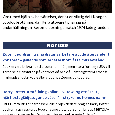
Vinst med hjälp av besvärjelser, det är en viktig del i Kongos
voodoobrottning, där flera utövare livnär sig på
underhållningen. Berömd boxningsmatch 1974 lade grunden.
NOTISER
Zoom beordrar nu sina distansarbetare att de återvänder till
kontoret – gäller de som arbetar inom åtta mils avstånd
Det kan vara bekvämt att arbeta hemifrån, men stora företag i USA vill
gärna se de anställda på kontoret då och då. Samtidigt tar Microsoft
marknadsandelar vad gäller video, på Zooms bekostnad.
Harry Potter-utställning kallar J.K. Rowling ett ”kallt,
hjärtlöst, glädjesugande väsen” – stryker nu hennes namn
Enligt utställningens transsexuelle projektledare präglas Harry Potter-
böckerna av rasstereotyper, hat mot feta personer, brist på HBTQIA+-
personer. Rowling har ”superhatiska och splittrande åsikter.”