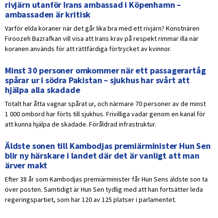
rivjärn utanför Irans ambassad i Köpenhamn –
ambassaden är kritisk
Varför elda koraner när det går lika bra med ett rivjärn? Konstnären
Firoozeh Bazrafkan vill visa att Irans krav på respekt rimmar illa när
koranen används för att rättfärdiga förtrycket av kvinnor.
Minst 30 personer omkommer när ett passagerartåg
spårar ur i södra Pakistan – sjukhus har svårt att
hjälpa alla skadade
Totalt har åtta vagnar spårat ur, och närmare 70 personer av de minst
1 000 ombord har förts till sjukhus. Frivilliga vadar genom en kanal för
att kunna hjälpa de skadade. Föråldrad infrastruktur.
Äldste sonen till Kambodjas premiärminister Hun Sen
blir ny härskare i landet där det är vanligt att man
ärver makt
Efter 38 år som Kambodjas premiärminister får Hun Sens äldste son ta
över posten. Samtidigt är Hun Sen tydlig med att han fortsätter leda
regeringspartiet, som har 120 av 125 platser i parlamentet.