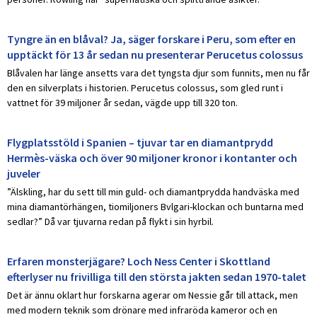
Tyngre än en blåval? Ja, säger forskare i Peru, som efter en
upptäckt för 13 år sedan nu presenterar Perucetus colossus
Blåvalen har länge ansetts vara det tyngsta djur som funnits, men nu får
den en silverplats i historien. Perucetus colossus, som gled runt i
vattnet för 39 miljoner år sedan, vägde upp till 320 ton.
Flygplatsstöld i Spanien – tjuvar tar en diamantprydd
Hermès-väska och över 90 miljoner kronor i kontanter och
juveler
”Älskling, har du sett till min guld- och diamantprydda handväska med
mina diamantörhängen, tiomiljoners Bvlgari-klockan och buntarna med
sedlar?” Då var tjuvarna redan på flykt i sin hyrbil.
Erfaren monsterjägare? Loch Ness Center i Skottland
efterlyser nu frivilliga till den största jakten sedan 1970-talet
Det är ännu oklart hur forskarna agerar om Nessie går till attack, men
med modern teknik som drönare med infraröda kameror och en