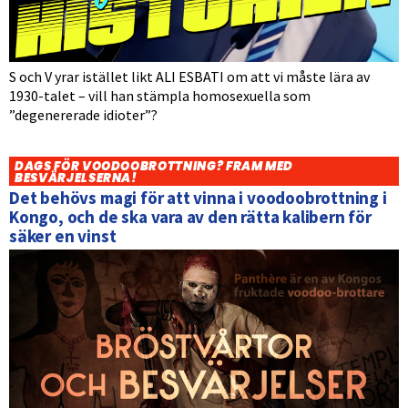
S och V yrar istället likt ALI ESBATI om att vi måste lära av
1930-talet – vill han stämpla homosexuella som
”degenererade idioter”?
DAGS FÖR VOODOOBROTTNING? FRAM MED
BESVÄRJELSERNA!
Det behövs magi för att vinna i voodoobrottning i
Kongo, och de ska vara av den rätta kalibern för
säker en vinst