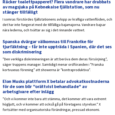
Räcker toalettpapperet? Flera vandrare har drabbats
av magsjuka på Kebnekaise fjällstation, som nu
stänger tillfälligt
I somras förstördes fjällstationens avlopp av kraftiga vattenflöden, och
det har inte fungerat med de tillfälliga bajamajorna. Vandrare bajsar
nära lederna, och tvättar av sig i det rinnande vattnet.
Spanska dvärgar välkomnas till Frankrike för
tjurfäktning – får inte uppträda i Spanien, där det ses
som diskriminering
”Den verkliga diskrimineringen är att beröva dem deras försörjning”,
säger truppens manager. Samtidigt menar ordföranden i ”Franska
kortvuxnas förening” att showerna är ”kontraproduktiva”.
Elon Musks plattform X betalar advokatkostnaderna
för de som blir ”orättvist behandlade” av
arbetsgivare efter inlägg
”Och vi kommer inte bara att stämma, det kommer att vara extremt
högljutt, och vi kommer att också gå på företagens styrelser.” X
fortsätter med organisatoriska förändringar, pressad ekonomi.