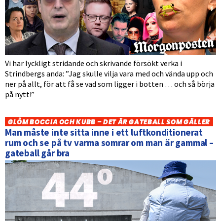
Vi har lyckligt stridande och skrivande försökt verka i
Strindbergs anda: ”Jag skulle vilja vara med och vända upp och
ner på allt, för att få se vad som ligger i botten … och så börja
på nytt!”
GLÖM BOCCIA OCH KUBB – DET ÄR GATEBALL SOM GÄLLER
Man måste inte sitta inne i ett luftkonditionerat
rum och se på tv varma somrar om man är gammal –
gateball går bra