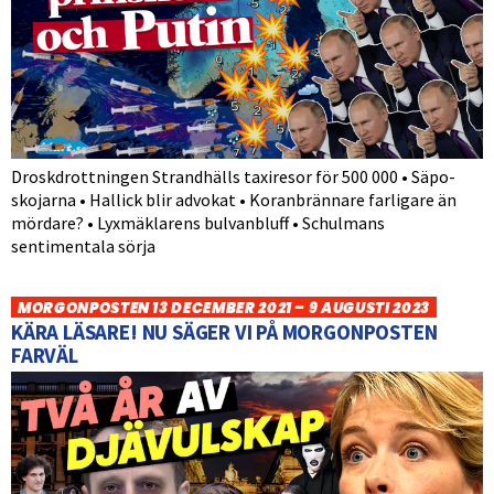
Droskdrottningen Strandhälls taxiresor för 500 000 • Säpo-
skojarna • Hallick blir advokat • Koranbrännare farligare än
mördare? • Lyxmäklarens bulvanbluff • Schulmans
sentimentala sörja
MORGONPOSTEN 13 DECEMBER 2021 – 9 AUGUSTI 2023
KÄRA LÄSARE! NU SÄGER VI PÅ MORGONPOSTEN
FARVÄL