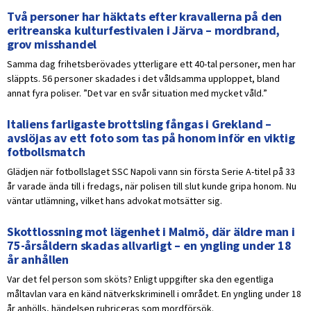
Två personer har häktats efter kravallerna på den
eritreanska kulturfestivalen i Järva – mordbrand,
grov misshandel
Samma dag frihetsberövades ytterligare ett 40-tal personer, men har
släppts. 56 personer skadades i det våldsamma upploppet, bland
annat fyra poliser. ”Det var en svår situation med mycket våld.”
Italiens farligaste brottsling fångas i Grekland –
avslöjas av ett foto som tas på honom inför en viktig
fotbollsmatch
Glädjen när fotbollslaget SSC Napoli vann sin första Serie A-titel på 33
år varade ända till i fredags, när polisen till slut kunde gripa honom. Nu
väntar utlämning, vilket hans advokat motsätter sig.
Skottlossning mot lägenhet i Malmö, där äldre man i
75-årsåldern skadas allvarligt – en yngling under 18
år anhållen
Var det fel person som sköts? Enligt uppgifter ska den egentliga
måltavlan vara en känd nätverkskriminell i området. En yngling under 18
år anhölls, händelsen rubriceras som mordförsök.