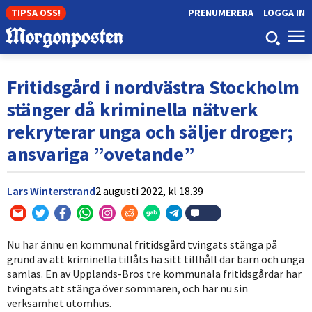
TIPSA OSS!
PRENUMERERA
LOGGA IN
Fritidsgård i nordvästra Stockholm
stänger då kriminella nätverk
rekryterar unga och säljer droger;
ansvariga ”ovetande”
Lars Winterstrand
2 augusti 2022,
kl
18.39
Nu har ännu en kommunal fritidsgård tvingats stänga på
grund av att kriminella tillåts ha sitt tillhåll där barn och unga
samlas. En av Upplands-Bros tre kommunala fritidsgårdar har
tvingats att stänga över sommaren, och har nu sin
verksamhet utomhus.