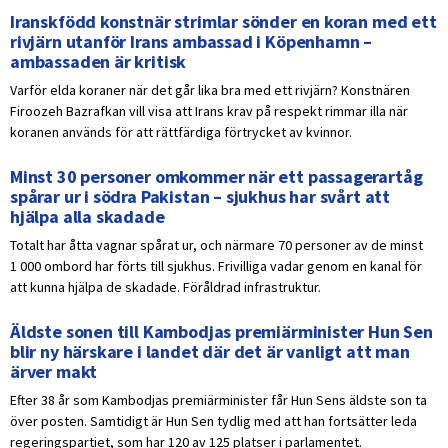
Iranskfödd konstnär strimlar sönder en koran med ett
rivjärn utanför Irans ambassad i Köpenhamn –
ambassaden är kritisk
Varför elda koraner när det går lika bra med ett rivjärn? Konstnären
Firoozeh Bazrafkan vill visa att Irans krav på respekt rimmar illa när
koranen används för att rättfärdiga förtrycket av kvinnor.
Minst 30 personer omkommer när ett passagerartåg
spårar ur i södra Pakistan – sjukhus har svårt att
hjälpa alla skadade
Totalt har åtta vagnar spårat ur, och närmare 70 personer av de minst
1 000 ombord har förts till sjukhus. Frivilliga vadar genom en kanal för
att kunna hjälpa de skadade. Föråldrad infrastruktur.
Äldste sonen till Kambodjas premiärminister Hun Sen
blir ny härskare i landet där det är vanligt att man
ärver makt
Efter 38 år som Kambodjas premiärminister får Hun Sens äldste son ta
över posten. Samtidigt är Hun Sen tydlig med att han fortsätter leda
regeringspartiet, som har 120 av 125 platser i parlamentet.