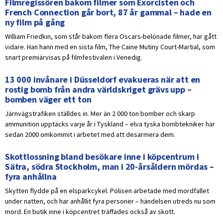
Filmregissören bakom filmer som Exorcisten och
French Connection går bort, 87 år gammal – hade en
ny film på gång
William Friedkin, som står bakom flera Oscars-belönade filmer, har gått
vidare. Han hann med en sista film, The Caine Mutiny Court-Martial, som
snart premiärvisas på filmfestivalen i Venedig.
13 000 invånare i Düsseldorf evakueras när att en
rostig bomb från andra världskriget grävs upp –
bomben väger ett ton
Järnvägstrafiken ställdes in. Mer än 2 000 ton bomber och skarp
ammunition upptäcks varje år i Tyskland – elva tyska bombtekniker har
sedan 2000 omkommit i arbetet med att desarmera dem.
Skottlossning bland besökare inne i köpcentrum i
Sätra, södra Stockholm, man i 20-årsåldern mördas –
fyra anhållna
Skytten flydde på en elsparkcykel. Polisen arbetade med mordfallet
under natten, och har anhållit fyra personer – händelsen utreds nu som
mord. En butik inne i köpcentret träffades också av skott.