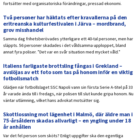
fortsätter med organisatoriska förändringar, pressad ekonomi.
Två personer har häktats efter kravallerna på den
eritreanska kulturfestivalen i Järva – mordbrand,
grov misshandel
Samma dag frihetsberövades ytterligare ett 40-tal personer, men har
släppts. 56 personer skadades i det våldsamma upploppet, bland
annat fyra poliser. ”Det var en svår situation med mycket våld.”
Italiens farligaste brottsling fångas i Grekland –
avslöjas av ett foto som tas på honom inför en viktig
fotbollsmatch
Glädjen när fotbollslaget SSC Napoli vann sin första Serie A-titel på 33
år varade ända till i fredags, när polisen till slut kunde gripa honom. Nu
väntar utlämning, vilket hans advokat motsätter sig.
Skottlossning mot lägenhet i Malmö, där äldre man i
75-årsåldern skadas allvarligt – en yngling under 18
år anhållen
Var det fel person som sköts? Enligt uppgifter ska den egentliga