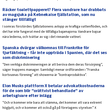
Räcker toalettpapperet? Flera vandrare har drabbats
av magsjuka på Kebnekaise fjällstation, som nu
stänger tillfälligt
I somras förstördes fjällstationens avlopp av kraftiga vattenflöden, och
det har inte fungerat med de tillfälliga bajamajorna. Vandrare bajsar
nära lederna, och tvättar av sig i det rinnande vattnet.
Spanska dvärgar välkomnas till Frankrike för
tjurfäktning – får inte uppträda i Spanien, där det ses
som diskriminering
”Den verkliga diskrimineringen är att beröva dem deras försörjning”,
säger truppens manager. Samtidigt menar ordföranden i ”Franska
kortvuxnas förening” att showerna är ”kontraproduktiva”.
Elon Musks plattform X betalar advokatkostnaderna
för de som blir ”orättvist behandlade” av
arbetsgivare efter inlägg
”Och vi kommer inte bara att stämma, det kommer att vara extremt
högljutt, och vi kommer att också gå på företagens styrelser.” X