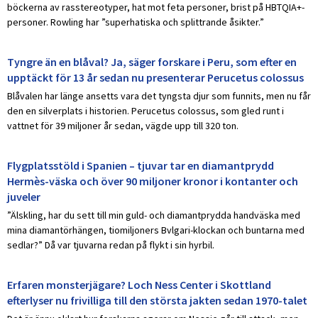
böckerna av rasstereotyper, hat mot feta personer, brist på HBTQIA+-
personer. Rowling har ”superhatiska och splittrande åsikter.”
Tyngre än en blåval? Ja, säger forskare i Peru, som efter en
upptäckt för 13 år sedan nu presenterar Perucetus colossus
Blåvalen har länge ansetts vara det tyngsta djur som funnits, men nu får
den en silverplats i historien. Perucetus colossus, som gled runt i
vattnet för 39 miljoner år sedan, vägde upp till 320 ton.
Flygplatsstöld i Spanien – tjuvar tar en diamantprydd
Hermès-väska och över 90 miljoner kronor i kontanter och
juveler
”Älskling, har du sett till min guld- och diamantprydda handväska med
mina diamantörhängen, tiomiljoners Bvlgari-klockan och buntarna med
sedlar?” Då var tjuvarna redan på flykt i sin hyrbil.
Erfaren monsterjägare? Loch Ness Center i Skottland
efterlyser nu frivilliga till den största jakten sedan 1970-talet