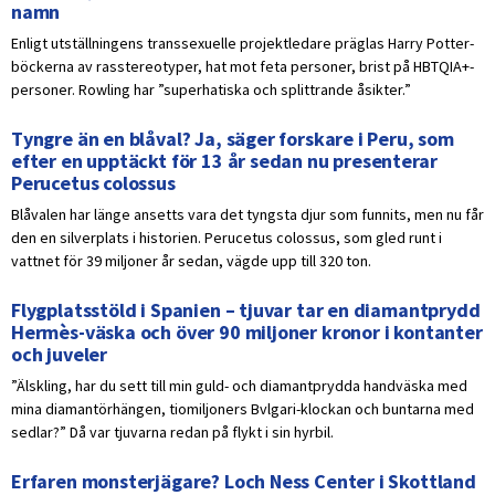
namn
Enligt utställningens transsexuelle projektledare präglas Harry Potter-
böckerna av rasstereotyper, hat mot feta personer, brist på HBTQIA+-
personer. Rowling har ”superhatiska och splittrande åsikter.”
Tyngre än en blåval? Ja, säger forskare i Peru, som
efter en upptäckt för 13 år sedan nu presenterar
Perucetus colossus
Blåvalen har länge ansetts vara det tyngsta djur som funnits, men nu får
den en silverplats i historien. Perucetus colossus, som gled runt i
vattnet för 39 miljoner år sedan, vägde upp till 320 ton.
Flygplatsstöld i Spanien – tjuvar tar en diamantprydd
Hermès-väska och över 90 miljoner kronor i kontanter
och juveler
”Älskling, har du sett till min guld- och diamantprydda handväska med
mina diamantörhängen, tiomiljoners Bvlgari-klockan och buntarna med
sedlar?” Då var tjuvarna redan på flykt i sin hyrbil.
Erfaren monsterjägare? Loch Ness Center i Skottland