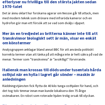
efterlyser nu frivilliga till den största jakten sedan
1970-talet
Det är ännu oklart hur forskarna agerar om Nessie går till attack, men
med modern teknik som drönare med infraröda kameror och en
hydrofon gör man ett försök att se vad som dväljs i djupet.
Mer än en tredjedel av britterna känner inte till att
transkvinnor biologiskt sett är män, visar en enkät
om könstermer
Analysgruppen anklagar bland annat BBC för att använda politiskt
korrekta termer utan att tänka på att många inte är helt säkra på vad de
menar. Termer som ”transkvinna” är ”avsiktligt” förvirrande.
Italiensk man krossas till döds under tusentals hårda
osthjul när en hylla i lagret går sönder – maskin är
anledningen
Räddningstjänsten fick flytta de 40 kilo tunga osthjulen för hand, och
det tog tolv timmar innan man kunde lokalisera den 75-årige
ostmakaren. En robot som roterade hjulen trolig orsak till olyckan.