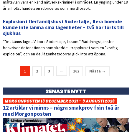
måltavlan vara en känd nätverkskriminell i området. En yngling under 18
år anhölls, händelsen rubriceras som mordförsök.
Explosion i flerfamiljshus i Södertälje, flera boende
kunde inte lämna sina lägenheter – två har förts till
sjukhus
”Det känns lugnt. Vi bor i Södertälje, liksom.” Räddningstjänsten
beskriver detonationen som skedde i trapphuset som en ”kraftig
explosion”, och en del lägenhetsdörrar gick inte att öppna.
1
2
3
162
Nästa →
…
SENASTE NYTT
MORGONPOSTEN 13 DECEMBER 2021 – 9 AUGUSTI 2023
12 artiklar vi minns – några smakprov från två år
med Morgonposten