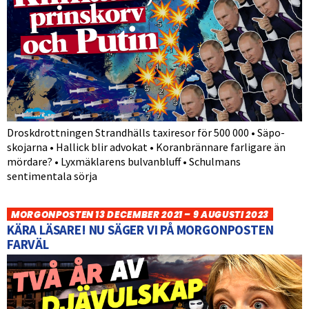
Droskdrottningen Strandhälls taxiresor för 500 000 • Säpo-
skojarna • Hallick blir advokat • Koranbrännare farligare än
mördare? • Lyxmäklarens bulvanbluff • Schulmans
sentimentala sörja
MORGONPOSTEN 13 DECEMBER 2021 – 9 AUGUSTI 2023
KÄRA LÄSARE! NU SÄGER VI PÅ MORGONPOSTEN
FARVÄL