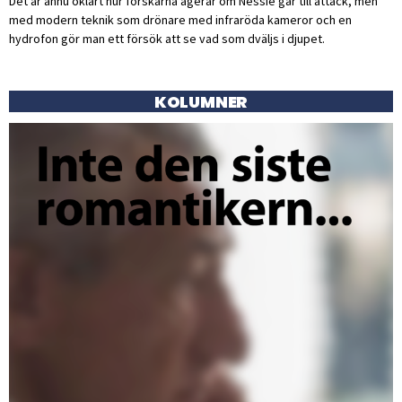
Det är ännu oklart hur forskarna agerar om Nessie går till attack, men
med modern teknik som drönare med infraröda kameror och en
hydrofon gör man ett försök att se vad som dväljs i djupet.
KOLUMNER