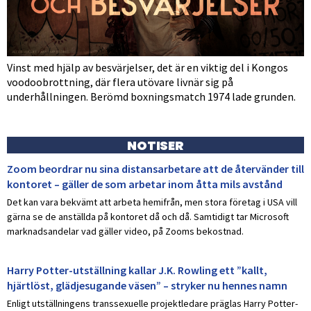
Vinst med hjälp av besvärjelser, det är en viktig del i Kongos
voodoobrottning, där flera utövare livnär sig på
underhållningen. Berömd boxningsmatch 1974 lade grunden.
NOTISER
Zoom beordrar nu sina distansarbetare att de återvänder till
kontoret – gäller de som arbetar inom åtta mils avstånd
Det kan vara bekvämt att arbeta hemifrån, men stora företag i USA vill
gärna se de anställda på kontoret då och då. Samtidigt tar Microsoft
marknadsandelar vad gäller video, på Zooms bekostnad.
Harry Potter-utställning kallar J.K. Rowling ett ”kallt,
hjärtlöst, glädjesugande väsen” – stryker nu hennes namn
Enligt utställningens transsexuelle projektledare präglas Harry Potter-