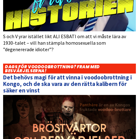
S och V yrar istället likt ALI ESBATI om att vi måste lära av
1930-talet – vill han stämpla homosexuella som
”degenererade idioter”?
DAGS FÖR VOODOOBROTTNING? FRAM MED
BESVÄRJELSERNA!
Det behövs magi för att vinna i voodoobrottning i
Kongo, och de ska vara av den rätta kalibern för
säker en vinst