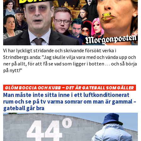
Vi har lyckligt stridande och skrivande försökt verka i
Strindbergs anda: ”Jag skulle vilja vara med och vända upp och
ner på allt, för att få se vad som ligger i botten … och så börja
på nytt!”
GLÖM BOCCIA OCH KUBB – DET ÄR GATEBALL SOM GÄLLER
Man måste inte sitta inne i ett luftkonditionerat
rum och se på tv varma somrar om man är gammal –
gateball går bra