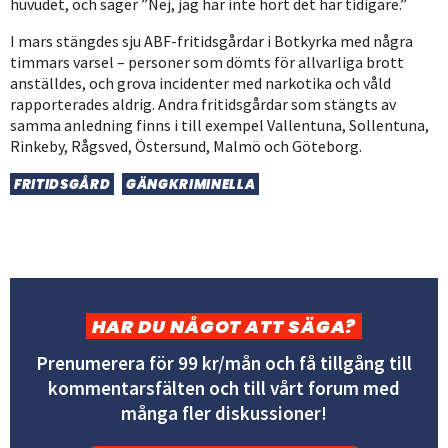
huvudet, och säger ”Nej, jag har inte hört det här tidigare.”
I mars stängdes sju ABF-fritidsgårdar i Botkyrka med några
timmars varsel – personer som dömts för allvarliga brott
anställdes, och grova incidenter med narkotika och våld
rapporterades aldrig. Andra fritidsgårdar som stängts av
samma anledning finns i till exempel Vallentuna, Sollentuna,
Rinkeby, Rågsved, Östersund, Malmö och Göteborg.
FRITIDSGÅRD
GÄNGKRIMINELLA
HAR DU NÅGOT ATT SÄGA?
Prenumerera för 99 kr/mån och få tillgång till
kommentarsfälten och till vårt forum med
många fler diskussioner!