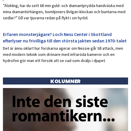
”Älskling, har du sett till min guld- och diamantprydda handväska med
mina diamantörhängen, tiomiljoners Bvlgari-klockan och buntarna med
sedlar?” Då var tjuvarna redan på flykt i sin hyrbil.
Erfaren monsterjägare? Loch Ness Center i Skottland
efterlyser nu frivilliga till den största jakten sedan 1970-talet
Det är ännu oklart hur forskarna agerar om Nessie går till attack, men
med modern teknik som drönare med infraröda kameror och en
hydrofon gör man ett försök att se vad som dväljs i djupet.
KOLUMNER