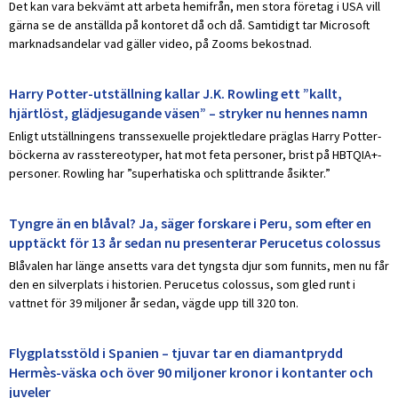
Det kan vara bekvämt att arbeta hemifrån, men stora företag i USA vill
gärna se de anställda på kontoret då och då. Samtidigt tar Microsoft
marknadsandelar vad gäller video, på Zooms bekostnad.
Harry Potter-utställning kallar J.K. Rowling ett ”kallt,
hjärtlöst, glädjesugande väsen” – stryker nu hennes namn
Enligt utställningens transsexuelle projektledare präglas Harry Potter-
böckerna av rasstereotyper, hat mot feta personer, brist på HBTQIA+-
personer. Rowling har ”superhatiska och splittrande åsikter.”
Tyngre än en blåval? Ja, säger forskare i Peru, som efter en
upptäckt för 13 år sedan nu presenterar Perucetus colossus
Blåvalen har länge ansetts vara det tyngsta djur som funnits, men nu får
den en silverplats i historien. Perucetus colossus, som gled runt i
vattnet för 39 miljoner år sedan, vägde upp till 320 ton.
Flygplatsstöld i Spanien – tjuvar tar en diamantprydd
Hermès-väska och över 90 miljoner kronor i kontanter och
juveler