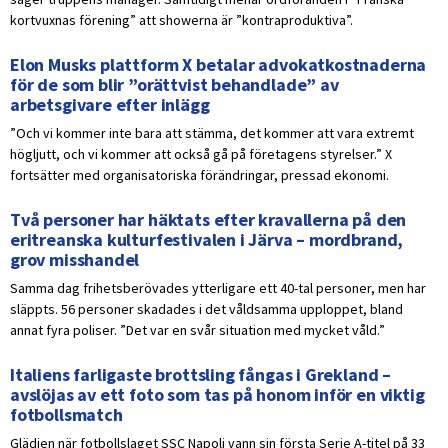
kortvuxnas förening” att showerna är ”kontraproduktiva”.
Elon Musks plattform X betalar advokatkostnaderna
för de som blir ”orättvist behandlade” av
arbetsgivare efter inlägg
”Och vi kommer inte bara att stämma, det kommer att vara extremt
högljutt, och vi kommer att också gå på företagens styrelser.” X
fortsätter med organisatoriska förändringar, pressad ekonomi.
Två personer har häktats efter kravallerna på den
eritreanska kulturfestivalen i Järva – mordbrand,
grov misshandel
Samma dag frihetsberövades ytterligare ett 40-tal personer, men har
släppts. 56 personer skadades i det våldsamma upploppet, bland
annat fyra poliser. ”Det var en svår situation med mycket våld.”
Italiens farligaste brottsling fångas i Grekland –
avslöjas av ett foto som tas på honom inför en viktig
fotbollsmatch
Glädjen när fotbollslaget SSC Napoli vann sin första Serie A-titel på 33