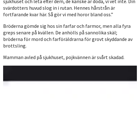
sjukhuset och leta efter dem, de kanske är döda, vi vet inte. Din
svärdotters huvud slog in i rutan. Hennes hårstrån är
fortfarande kvar här. Så gör vi med horor bland oss.”
Bröderna gömde sig hos sin farfar och farmor, men alla fyra
greps senare på kvällen. De anhölls på sannolika skäl;
bröderna för mord och farföräldrarna för grovt skyddande av
brottsling.
Mamman avled på sjukhuset, pojkvännen är svårt skadad.
Videospelare