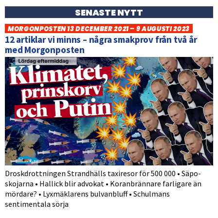
SENASTE NYTT
MORGONPOSTEN 13 DECEMBER 2021 – 9 AUGUSTI 2023
12 artiklar vi minns – några smakprov från två år
med Morgonposten
Droskdrottningen Strandhälls taxiresor för 500 000 • Säpo-
skojarna • Hallick blir advokat • Koranbrännare farligare än
mördare? • Lyxmäklarens bulvanbluff • Schulmans
sentimentala sörja