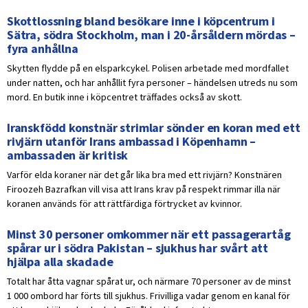
Skottlossning bland besökare inne i köpcentrum i
Sätra, södra Stockholm, man i 20-årsåldern mördas –
fyra anhållna
Skytten flydde på en elsparkcykel. Polisen arbetade med mordfallet
under natten, och har anhållit fyra personer – händelsen utreds nu som
mord. En butik inne i köpcentret träffades också av skott.
Iranskfödd konstnär strimlar sönder en koran med ett
rivjärn utanför Irans ambassad i Köpenhamn –
ambassaden är kritisk
Varför elda koraner när det går lika bra med ett rivjärn? Konstnären
Firoozeh Bazrafkan vill visa att Irans krav på respekt rimmar illa när
koranen används för att rättfärdiga förtrycket av kvinnor.
Minst 30 personer omkommer när ett passagerartåg
spårar ur i södra Pakistan – sjukhus har svårt att
hjälpa alla skadade
Totalt har åtta vagnar spårat ur, och närmare 70 personer av de minst
1 000 ombord har förts till sjukhus. Frivilliga vadar genom en kanal för