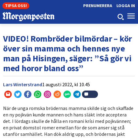
TIPSA OSS!
PRENUMERERA
LOGGA IN
VIDEO! Rombröder bilmördar – kör
över sin mamma och hennes nye
man på Hisingen, säger: ”Så gör vi
med horor bland oss”
Lars Winterstrand
1 augusti 2022,
kl
10.45
När de unga romska brödernas mamma skilde sig och skaffade
en ny pojkvän kunde mannen och hans släkt inte acceptera
det. I lördags skulle de hålla en romani krísi med pojkvännen;
en privat domstol romer emellan för de som anser sig stå
utanför samhället. Han dök aldrig upp, och brödernas jakt