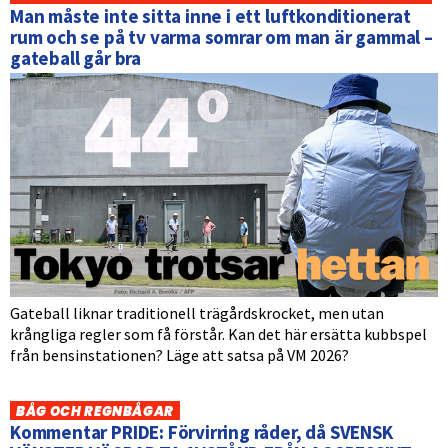
Man måste inte sitta inne i ett luftkonditionerat
rum och se på tv varma somrar om man är gammal –
gateball går bra
Gateball liknar traditionell trägårdskrocket, men utan
krångliga regler som få förstår. Kan det här ersätta kubbspel
från bensinstationen? Läge att satsa på VM 2026?
BÅG OCH REGNBÅGAR
Kommentar PRIDE: Förvirring råder, då SVENSK