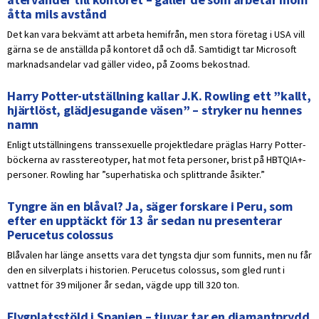
åtta mils avstånd
Det kan vara bekvämt att arbeta hemifrån, men stora företag i USA vill
gärna se de anställda på kontoret då och då. Samtidigt tar Microsoft
marknadsandelar vad gäller video, på Zooms bekostnad.
Harry Potter-utställning kallar J.K. Rowling ett ”kallt,
hjärtlöst, glädjesugande väsen” – stryker nu hennes
namn
Enligt utställningens transsexuelle projektledare präglas Harry Potter-
böckerna av rasstereotyper, hat mot feta personer, brist på HBTQIA+-
personer. Rowling har ”superhatiska och splittrande åsikter.”
Tyngre än en blåval? Ja, säger forskare i Peru, som
efter en upptäckt för 13 år sedan nu presenterar
Perucetus colossus
Blåvalen har länge ansetts vara det tyngsta djur som funnits, men nu får
den en silverplats i historien. Perucetus colossus, som gled runt i
vattnet för 39 miljoner år sedan, vägde upp till 320 ton.
Flygplatsstöld i Spanien – tjuvar tar en diamantprydd