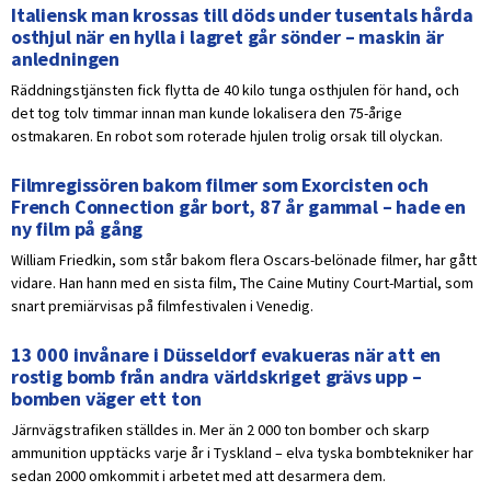
Italiensk man krossas till döds under tusentals hårda
osthjul när en hylla i lagret går sönder – maskin är
anledningen
Räddningstjänsten fick flytta de 40 kilo tunga osthjulen för hand, och
det tog tolv timmar innan man kunde lokalisera den 75-årige
ostmakaren. En robot som roterade hjulen trolig orsak till olyckan.
Filmregissören bakom filmer som Exorcisten och
French Connection går bort, 87 år gammal – hade en
ny film på gång
William Friedkin, som står bakom flera Oscars-belönade filmer, har gått
vidare. Han hann med en sista film, The Caine Mutiny Court-Martial, som
snart premiärvisas på filmfestivalen i Venedig.
13 000 invånare i Düsseldorf evakueras när att en
rostig bomb från andra världskriget grävs upp –
bomben väger ett ton
Järnvägstrafiken ställdes in. Mer än 2 000 ton bomber och skarp
ammunition upptäcks varje år i Tyskland – elva tyska bombtekniker har
sedan 2000 omkommit i arbetet med att desarmera dem.