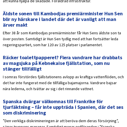
att kunna hjälpa de skadade. Föråldrad infrastruktur.
Äldste sonen till Kambodjas premiärminister Hun Sen
blir ny härskare i landet där det är vanligt att man
ärver makt
Efter 38 år som Kambodjas premiärminister får Hun Sens äldste son ta
över posten. Samtidigt är Hun Sen tydlig med att han fortsätter leda
regeringspartiet, som har 120 av 125 platser i parlamentet.
Räcker toalettpapperet? Flera vandrare har drabbats
av magsjuka på Kebnekaise fjällstation, som nu
stänger tillfälligt
I somras förstördes fjällstationens avlopp av kraftiga vattenflöden, och
det har inte fungerat med de tillfälliga bajamajorna. Vandrare bajsar
nära lederna, och tvättar av sig i det rinnande vattnet.
Spanska dvärgar välkomnas till Frankrike för
tjurfäktning – får inte uppträda i Spanien, där det ses
som diskriminering
”Den verkliga diskrimineringen är att beröva dem deras försörjning”,
säger truppens manager. Samtidigt menar ordföranden i ”Franska