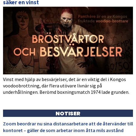
säker en vinst
Vinst med hjälp av besvärjelser, det är en viktig del i Kongos
voodoobrottning, där flera utövare livnär sig på
underhållningen. Berömd boxningsmatch 1974 lade grunden.
NOTISER
Zoom beordrar nu sina distansarbetare att de återvänder till
kontoret – gäller de som arbetar inom åtta mils avstånd