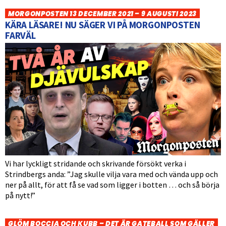
MORGONPOSTEN 13 DECEMBER 2021 – 9 AUGUSTI 2023
KÄRA LÄSARE! NU SÄGER VI PÅ MORGONPOSTEN
FARVÄL
Vi har lyckligt stridande och skrivande försökt verka i
Strindbergs anda: ”Jag skulle vilja vara med och vända upp och
ner på allt, för att få se vad som ligger i botten … och så börja
på nytt!”
GLÖM BOCCIA OCH KUBB – DET ÄR GATEBALL SOM GÄLLER