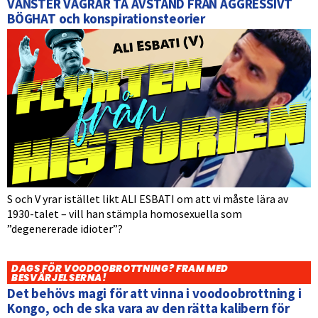
VÄNSTER VÄGRAR TA AVSTÅND FRÅN AGGRESSIVT
BÖGHAT och konspirationsteorier
S och V yrar istället likt ALI ESBATI om att vi måste lära av
1930-talet – vill han stämpla homosexuella som
”degenererade idioter”?
DAGS FÖR VOODOOBROTTNING? FRAM MED
BESVÄRJELSERNA!
Det behövs magi för att vinna i voodoobrottning i
Kongo, och de ska vara av den rätta kalibern för