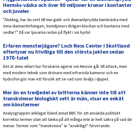
Hermès-väska och över 90 miljoner kronor i kontanter
och juveler
”Älskling, har du sett till min guld- och diamantprydda handväska med
mina diamantörhängen, tiomiljoners Bvlgari-klockan och buntarna med
sedlar?” Då var tjuvarna redan på flykt i sin hyrbil.
Erfaren monsterjägare? Loch Ness Center i Skottland
efterlyser nu frivilliga till den största jakten sedan
1970-talet
Det är ännu oklart hur forskarna agerar om Nessie går till attack, men
med modern teknik som drönare med infraröda kameror och en
hydrofon gör man ett försök att se vad som dväljs i djupet.
Mer än en tredjedel av britterna känner inte till att
transkvinnor biologiskt sett är män, visar en enkät
om könstermer
Analysgruppen anklagar bland annat BBC för att använda politiskt
korrekta termer utan att tänka på att många inte är helt säkra på vad de
menar. Termer som ”transkvinna” är ”avsiktligt” förvirrande.