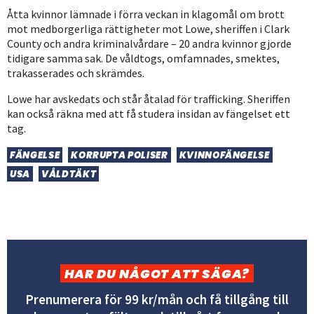
Åtta kvinnor lämnade i förra veckan in klagomål om brott
mot medborgerliga rättigheter mot Lowe, sheriffen i Clark
County och andra kriminalvårdare – 20 andra kvinnor gjorde
tidigare samma sak. De våldtogs, omfamnades, smektes,
trakasserades och skrämdes.
Lowe har avskedats och står åtalad för trafficking. Sheriffen
kan också räkna med att få studera insidan av fängelset ett
tag.
FÄNGELSE
KORRUPTA POLISER
KVINNOFÄNGELSE
USA
VÅLDTÄKT
HAR DU NÅGOT ATT SÄGA?
Prenumerera för 99 kr/mån och få tillgång till