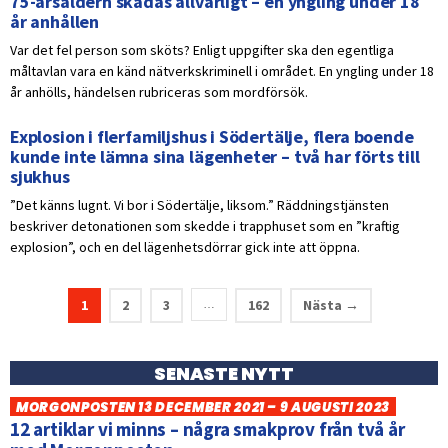
75-årsåldern skadas allvarligt – en yngling under 18
år anhållen
Var det fel person som sköts? Enligt uppgifter ska den egentliga
måltavlan vara en känd nätverkskriminell i området. En yngling under 18
år anhölls, händelsen rubriceras som mordförsök.
Explosion i flerfamiljshus i Södertälje, flera boende
kunde inte lämna sina lägenheter – två har förts till
sjukhus
”Det känns lugnt. Vi bor i Södertälje, liksom.” Räddningstjänsten
beskriver detonationen som skedde i trapphuset som en ”kraftig
explosion”, och en del lägenhetsdörrar gick inte att öppna.
1
2
3
162
Nästa →
…
SENASTE NYTT
MORGONPOSTEN 13 DECEMBER 2021 – 9 AUGUSTI 2023
12 artiklar vi minns – några smakprov från två år