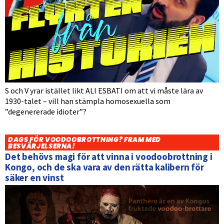
S och V yrar istället likt ALI ESBATI om att vi måste lära av
1930-talet – vill han stämpla homosexuella som
”degenererade idioter”?
DAGS FÖR VOODOOBROTTNING? FRAM MED
BESVÄRJELSERNA!
Det behövs magi för att vinna i voodoobrottning i
Kongo, och de ska vara av den rätta kalibern för
säker en vinst