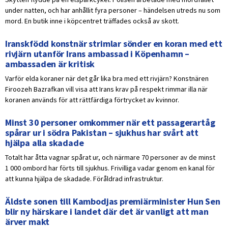
under natten, och har anhållit fyra personer – händelsen utreds nu som
mord. En butik inne i köpcentret träffades också av skott.
Iranskfödd konstnär strimlar sönder en koran med ett
rivjärn utanför Irans ambassad i Köpenhamn –
ambassaden är kritisk
Varför elda koraner när det går lika bra med ett rivjärn? Konstnären
Firoozeh Bazrafkan vill visa att Irans krav på respekt rimmar illa när
koranen används för att rättfärdiga förtrycket av kvinnor.
Minst 30 personer omkommer när ett passagerartåg
spårar ur i södra Pakistan – sjukhus har svårt att
hjälpa alla skadade
Totalt har åtta vagnar spårat ur, och närmare 70 personer av de minst
1 000 ombord har förts till sjukhus. Frivilliga vadar genom en kanal för
att kunna hjälpa de skadade. Föråldrad infrastruktur.
Äldste sonen till Kambodjas premiärminister Hun Sen
blir ny härskare i landet där det är vanligt att man
ärver makt