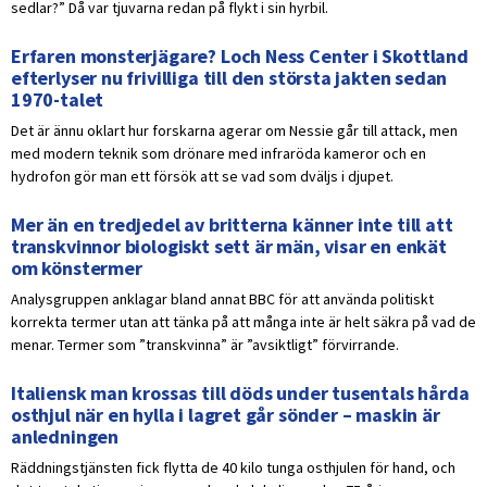
sedlar?” Då var tjuvarna redan på flykt i sin hyrbil.
Erfaren monsterjägare? Loch Ness Center i Skottland
efterlyser nu frivilliga till den största jakten sedan
1970-talet
Det är ännu oklart hur forskarna agerar om Nessie går till attack, men
med modern teknik som drönare med infraröda kameror och en
hydrofon gör man ett försök att se vad som dväljs i djupet.
Mer än en tredjedel av britterna känner inte till att
transkvinnor biologiskt sett är män, visar en enkät
om könstermer
Analysgruppen anklagar bland annat BBC för att använda politiskt
korrekta termer utan att tänka på att många inte är helt säkra på vad de
menar. Termer som ”transkvinna” är ”avsiktligt” förvirrande.
Italiensk man krossas till döds under tusentals hårda
osthjul när en hylla i lagret går sönder – maskin är
anledningen
Räddningstjänsten fick flytta de 40 kilo tunga osthjulen för hand, och