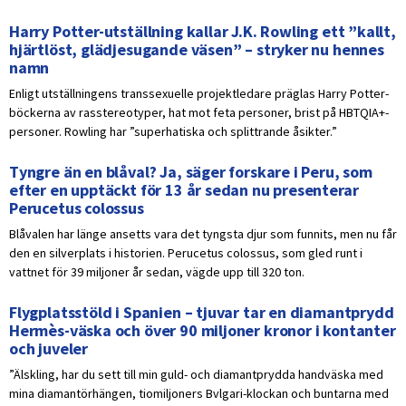
Harry Potter-utställning kallar J.K. Rowling ett ”kallt,
hjärtlöst, glädjesugande väsen” – stryker nu hennes
namn
Enligt utställningens transsexuelle projektledare präglas Harry Potter-
böckerna av rasstereotyper, hat mot feta personer, brist på HBTQIA+-
personer. Rowling har ”superhatiska och splittrande åsikter.”
Tyngre än en blåval? Ja, säger forskare i Peru, som
efter en upptäckt för 13 år sedan nu presenterar
Perucetus colossus
Blåvalen har länge ansetts vara det tyngsta djur som funnits, men nu får
den en silverplats i historien. Perucetus colossus, som gled runt i
vattnet för 39 miljoner år sedan, vägde upp till 320 ton.
Flygplatsstöld i Spanien – tjuvar tar en diamantprydd
Hermès-väska och över 90 miljoner kronor i kontanter
och juveler
”Älskling, har du sett till min guld- och diamantprydda handväska med
mina diamantörhängen, tiomiljoners Bvlgari-klockan och buntarna med