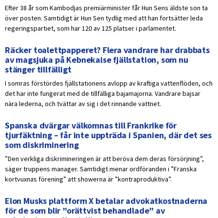
Efter 38 år som Kambodjas premiärminister får Hun Sens äldste son ta
över posten. Samtidigt är Hun Sen tydlig med att han fortsätter leda
regeringspartiet, som har 120 av 125 platser i parlamentet.
Räcker toalettpapperet? Flera vandrare har drabbats
av magsjuka på Kebnekaise fjällstation, som nu
stänger tillfälligt
I somras förstördes fjällstationens avlopp av kraftiga vattenflöden, och
det har inte fungerat med de tillfälliga bajamajorna. Vandrare bajsar
nära lederna, och tvättar av sig i det rinnande vattnet.
Spanska dvärgar välkomnas till Frankrike för
tjurfäktning – får inte uppträda i Spanien, där det ses
som diskriminering
”Den verkliga diskrimineringen är att beröva dem deras försörjning”,
säger truppens manager. Samtidigt menar ordföranden i ”Franska
kortvuxnas förening” att showerna är ”kontraproduktiva”.
Elon Musks plattform X betalar advokatkostnaderna
för de som blir ”orättvist behandlade” av