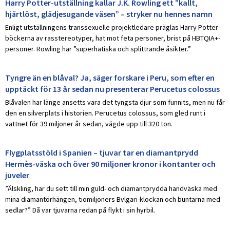
Harry Potter-utställning kallar J.K. Rowling ett ”kallt,
hjärtlöst, glädjesugande väsen” – stryker nu hennes namn
Enligt utställningens transsexuelle projektledare präglas Harry Potter-
böckerna av rasstereotyper, hat mot feta personer, brist på HBTQIA+-
personer. Rowling har ”superhatiska och splittrande åsikter.”
Tyngre än en blåval? Ja, säger forskare i Peru, som efter en
upptäckt för 13 år sedan nu presenterar Perucetus colossus
Blåvalen har länge ansetts vara det tyngsta djur som funnits, men nu får
den en silverplats i historien. Perucetus colossus, som gled runt i
vattnet för 39 miljoner år sedan, vägde upp till 320 ton.
Flygplatsstöld i Spanien – tjuvar tar en diamantprydd
Hermès-väska och över 90 miljoner kronor i kontanter och
juveler
”Älskling, har du sett till min guld- och diamantprydda handväska med
mina diamantörhängen, tiomiljoners Bvlgari-klockan och buntarna med
sedlar?” Då var tjuvarna redan på flykt i sin hyrbil.