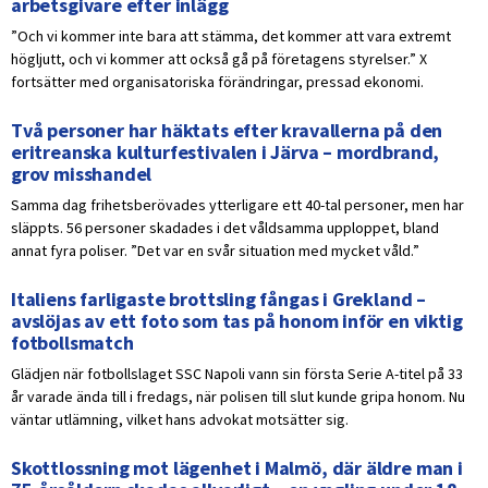
arbetsgivare efter inlägg
”Och vi kommer inte bara att stämma, det kommer att vara extremt
högljutt, och vi kommer att också gå på företagens styrelser.” X
fortsätter med organisatoriska förändringar, pressad ekonomi.
Två personer har häktats efter kravallerna på den
eritreanska kulturfestivalen i Järva – mordbrand,
grov misshandel
Samma dag frihetsberövades ytterligare ett 40-tal personer, men har
släppts. 56 personer skadades i det våldsamma upploppet, bland
annat fyra poliser. ”Det var en svår situation med mycket våld.”
Italiens farligaste brottsling fångas i Grekland –
avslöjas av ett foto som tas på honom inför en viktig
fotbollsmatch
Glädjen när fotbollslaget SSC Napoli vann sin första Serie A-titel på 33
år varade ända till i fredags, när polisen till slut kunde gripa honom. Nu
väntar utlämning, vilket hans advokat motsätter sig.
Skottlossning mot lägenhet i Malmö, där äldre man i