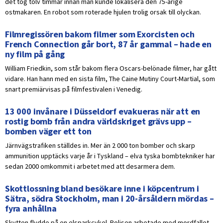
det tog tolv timmar innan man kunde lokalisera den 75-årige
ostmakaren. En robot som roterade hjulen trolig orsak till olyckan.
Filmregissören bakom filmer som Exorcisten och
French Connection går bort, 87 år gammal – hade en
ny film på gång
William Friedkin, som står bakom flera Oscars-belönade filmer, har gått
vidare. Han hann med en sista film, The Caine Mutiny Court-Martial, som
snart premiärvisas på filmfestivalen i Venedig.
13 000 invånare i Düsseldorf evakueras när att en
rostig bomb från andra världskriget grävs upp –
bomben väger ett ton
Järnvägstrafiken ställdes in. Mer än 2 000 ton bomber och skarp
ammunition upptäcks varje år i Tyskland – elva tyska bombtekniker har
sedan 2000 omkommit i arbetet med att desarmera dem.
Skottlossning bland besökare inne i köpcentrum i
Sätra, södra Stockholm, man i 20-årsåldern mördas –
fyra anhållna
Skytten flydde på en elsparkcykel. Polisen arbetade med mordfallet