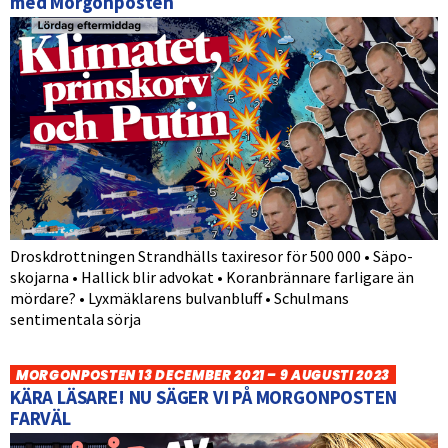
med Morgonposten
Droskdrottningen Strandhälls taxiresor för 500 000 • Säpo-
skojarna • Hallick blir advokat • Koranbrännare farligare än
mördare? • Lyxmäklarens bulvanbluff • Schulmans
sentimentala sörja
MORGONPOSTEN 13 DECEMBER 2021 – 9 AUGUSTI 2023
KÄRA LÄSARE! NU SÄGER VI PÅ MORGONPOSTEN
FARVÄL