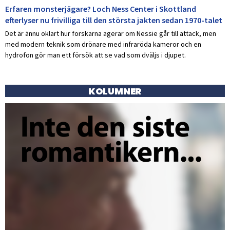
Erfaren monsterjägare? Loch Ness Center i Skottland
efterlyser nu frivilliga till den största jakten sedan 1970-talet
Det är ännu oklart hur forskarna agerar om Nessie går till attack, men
med modern teknik som drönare med infraröda kameror och en
hydrofon gör man ett försök att se vad som dväljs i djupet.
KOLUMNER