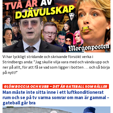
Vi har lyckligt stridande och skrivande försökt verka i
Strindbergs anda: ”Jag skulle vilja vara med och vända upp och
ner på allt, för att få se vad som ligger i botten … och så börja
på nytt!”
GLÖM BOCCIA OCH KUBB – DET ÄR GATEBALL SOM GÄLLER
Man måste inte sitta inne i ett luftkonditionerat
rum och se på tv varma somrar om man är gammal –
gateball går bra