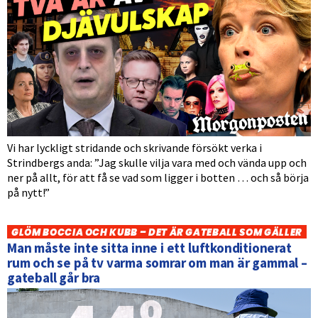
Vi har lyckligt stridande och skrivande försökt verka i
Strindbergs anda: ”Jag skulle vilja vara med och vända upp och
ner på allt, för att få se vad som ligger i botten … och så börja
på nytt!”
GLÖM BOCCIA OCH KUBB – DET ÄR GATEBALL SOM GÄLLER
Man måste inte sitta inne i ett luftkonditionerat
rum och se på tv varma somrar om man är gammal –
gateball går bra