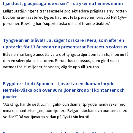
hjärtlöst, glädjesugande väsen” – stryker nu hennes namn
Enligt utställningens transsexuelle projektledare präglas Harry Potter-
böckerna av rasstereotyper, hat mot feta personer, brist på HBTQIA+-
personer. Rowling har ”superhatiska och splittrande åsikter.”
Tyngre än en blåval? Ja, säger forskare i Peru, som efter en
upptäckt för 13 år sedan nu presenterar Perucetus colossus
Blåvalen har länge ansetts vara det tyngsta djur som funnits, men nu får
den en silverplats i historien. Perucetus colossus, som gled runt i
vattnet för 39 miljoner år sedan, vägde upp till 320 ton.
Flygplatsstöld i Spanien – tjuvar tar en diamantprydd
Hermès-väska och över 90 miljoner kronor i kontanter och
juveler
”Älskling, har du sett till min guld- och diamantprydda handväska med
mina diamantörhängen, tiomiljoners Bvlgari-klockan och buntarna med
sedlar?” Då var tjuvarna redan på flykt i sin hyrbil.