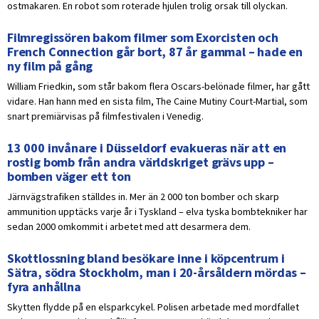
ostmakaren. En robot som roterade hjulen trolig orsak till olyckan.
Filmregissören bakom filmer som Exorcisten och
French Connection går bort, 87 år gammal – hade en
ny film på gång
William Friedkin, som står bakom flera Oscars-belönade filmer, har gått
vidare. Han hann med en sista film, The Caine Mutiny Court-Martial, som
snart premiärvisas på filmfestivalen i Venedig.
13 000 invånare i Düsseldorf evakueras när att en
rostig bomb från andra världskriget grävs upp –
bomben väger ett ton
Järnvägstrafiken ställdes in. Mer än 2 000 ton bomber och skarp
ammunition upptäcks varje år i Tyskland – elva tyska bombtekniker har
sedan 2000 omkommit i arbetet med att desarmera dem.
Skottlossning bland besökare inne i köpcentrum i
Sätra, södra Stockholm, man i 20-årsåldern mördas –
fyra anhållna
Skytten flydde på en elsparkcykel. Polisen arbetade med mordfallet