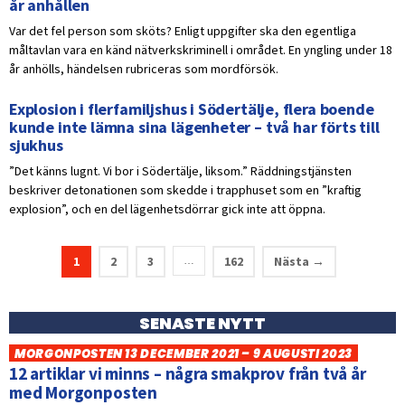
år anhållen
Var det fel person som sköts? Enligt uppgifter ska den egentliga
måltavlan vara en känd nätverkskriminell i området. En yngling under 18
år anhölls, händelsen rubriceras som mordförsök.
Explosion i flerfamiljshus i Södertälje, flera boende
kunde inte lämna sina lägenheter – två har förts till
sjukhus
”Det känns lugnt. Vi bor i Södertälje, liksom.” Räddningstjänsten
beskriver detonationen som skedde i trapphuset som en ”kraftig
explosion”, och en del lägenhetsdörrar gick inte att öppna.
1
2
3
162
Nästa →
…
SENASTE NYTT
MORGONPOSTEN 13 DECEMBER 2021 – 9 AUGUSTI 2023
12 artiklar vi minns – några smakprov från två år
med Morgonposten