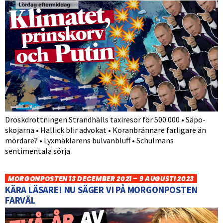
Droskdrottningen Strandhälls taxiresor för 500 000 • Säpo-
skojarna • Hallick blir advokat • Koranbrännare farligare än
mördare? • Lyxmäklarens bulvanbluff • Schulmans
sentimentala sörja
MORGONPOSTEN 13 DECEMBER 2021 – 9 AUGUSTI 2023
KÄRA LÄSARE! NU SÄGER VI PÅ MORGONPOSTEN
FARVÄL