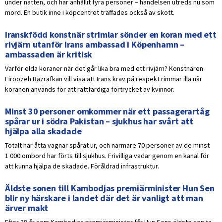
under natten, och har anhållit fyra personer – händelsen utreds nu som
mord. En butik inne i köpcentret träffades också av skott.
Iranskfödd konstnär strimlar sönder en koran med ett
rivjärn utanför Irans ambassad i Köpenhamn –
ambassaden är kritisk
Varför elda koraner när det går lika bra med ett rivjärn? Konstnären
Firoozeh Bazrafkan vill visa att Irans krav på respekt rimmar illa när
koranen används för att rättfärdiga förtrycket av kvinnor.
Minst 30 personer omkommer när ett passagerartåg
spårar ur i södra Pakistan – sjukhus har svårt att
hjälpa alla skadade
Totalt har åtta vagnar spårat ur, och närmare 70 personer av de minst
1 000 ombord har förts till sjukhus. Frivilliga vadar genom en kanal för
att kunna hjälpa de skadade. Föråldrad infrastruktur.
Äldste sonen till Kambodjas premiärminister Hun Sen
blir ny härskare i landet där det är vanligt att man
ärver makt