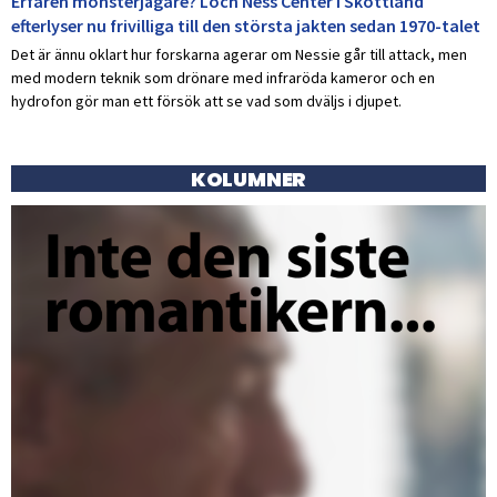
Erfaren monsterjägare? Loch Ness Center i Skottland
efterlyser nu frivilliga till den största jakten sedan 1970-talet
Det är ännu oklart hur forskarna agerar om Nessie går till attack, men
med modern teknik som drönare med infraröda kameror och en
hydrofon gör man ett försök att se vad som dväljs i djupet.
KOLUMNER