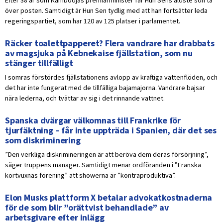
Efter 38 år som Kambodjas premiärminister får Hun Sens äldste son ta
över posten. Samtidigt är Hun Sen tydlig med att han fortsätter leda
regeringspartiet, som har 120 av 125 platser i parlamentet.
Räcker toalettpapperet? Flera vandrare har drabbats
av magsjuka på Kebnekaise fjällstation, som nu
stänger tillfälligt
I somras förstördes fjällstationens avlopp av kraftiga vattenflöden, och
det har inte fungerat med de tillfälliga bajamajorna. Vandrare bajsar
nära lederna, och tvättar av sig i det rinnande vattnet.
Spanska dvärgar välkomnas till Frankrike för
tjurfäktning – får inte uppträda i Spanien, där det ses
som diskriminering
”Den verkliga diskrimineringen är att beröva dem deras försörjning”,
säger truppens manager. Samtidigt menar ordföranden i ”Franska
kortvuxnas förening” att showerna är ”kontraproduktiva”.
Elon Musks plattform X betalar advokatkostnaderna
för de som blir ”orättvist behandlade” av
arbetsgivare efter inlägg