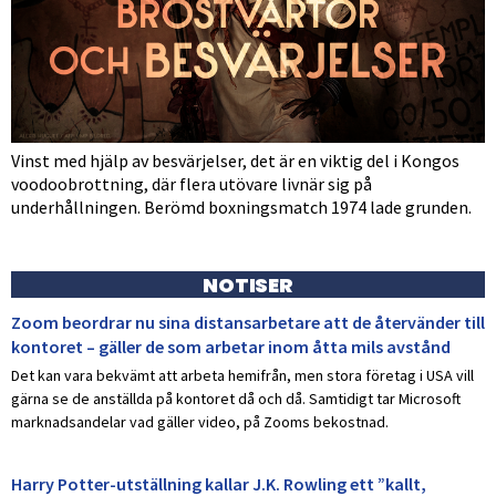
Vinst med hjälp av besvärjelser, det är en viktig del i Kongos
voodoobrottning, där flera utövare livnär sig på
underhållningen. Berömd boxningsmatch 1974 lade grunden.
NOTISER
Zoom beordrar nu sina distansarbetare att de återvänder till
kontoret – gäller de som arbetar inom åtta mils avstånd
Det kan vara bekvämt att arbeta hemifrån, men stora företag i USA vill
gärna se de anställda på kontoret då och då. Samtidigt tar Microsoft
marknadsandelar vad gäller video, på Zooms bekostnad.
Harry Potter-utställning kallar J.K. Rowling ett ”kallt,