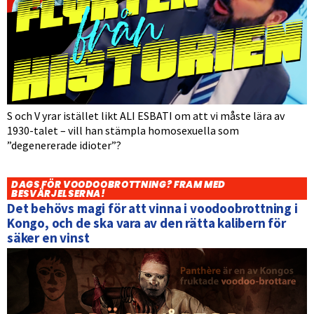
S och V yrar istället likt ALI ESBATI om att vi måste lära av
1930-talet – vill han stämpla homosexuella som
”degenererade idioter”?
DAGS FÖR VOODOOBROTTNING? FRAM MED
BESVÄRJELSERNA!
Det behövs magi för att vinna i voodoobrottning i
Kongo, och de ska vara av den rätta kalibern för
säker en vinst