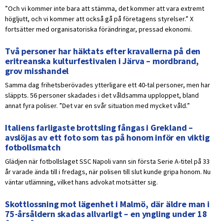
”Och vi kommer inte bara att stämma, det kommer att vara extremt
högljutt, och vi kommer att också gå på företagens styrelser.” X
fortsätter med organisatoriska förändringar, pressad ekonomi.
Två personer har häktats efter kravallerna på den
eritreanska kulturfestivalen i Järva – mordbrand,
grov misshandel
Samma dag frihetsberövades ytterligare ett 40-tal personer, men har
släppts. 56 personer skadades i det våldsamma upploppet, bland
annat fyra poliser. ”Det var en svår situation med mycket våld.”
Italiens farligaste brottsling fångas i Grekland –
avslöjas av ett foto som tas på honom inför en viktig
fotbollsmatch
Glädjen när fotbollslaget SSC Napoli vann sin första Serie A-titel på 33
år varade ända till i fredags, när polisen till slut kunde gripa honom. Nu
väntar utlämning, vilket hans advokat motsätter sig.
Skottlossning mot lägenhet i Malmö, där äldre man i
75-årsåldern skadas allvarligt – en yngling under 18