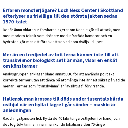
Erfaren monsterjägare? Loch Ness Center i Skottland
efterlyser nu frivilliga till den största jakten sedan
1970-talet
Det är ännu oklart hur forskarna agerar om Nessie går till attack, men
med modern teknik som drönare med infraröda kameror och en
hydrofon gör man ett försök att se vad som dväljs i djupet.
Mer än en tredjedel av britterna känner inte till att
transkvinnor biologiskt sett är män, visar en enkät
om könstermer
Analysgruppen anklagar bland annat BBC för att använda politiskt
korrekta termer utan att tänka på att många inte är helt säkra på vad de
menar. Termer som ”transkvinna” är ”avsiktligt” förvirrande.
Italiensk man krossas till döds under tusentals hårda
osthjul när en hylla i lagret går sönder – maskin är
anledningen
Räddningstjänsten fick flytta de 40 kilo tunga osthjulen för hand, och
det tog tolv timmar innan man kunde lokalisera den 75-årige