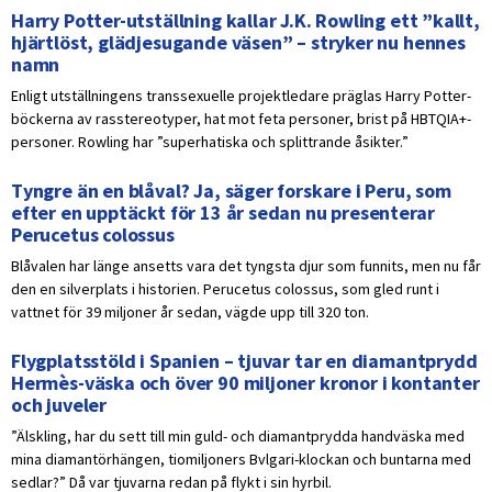
Harry Potter-utställning kallar J.K. Rowling ett ”kallt,
hjärtlöst, glädjesugande väsen” – stryker nu hennes
namn
Enligt utställningens transsexuelle projektledare präglas Harry Potter-
böckerna av rasstereotyper, hat mot feta personer, brist på HBTQIA+-
personer. Rowling har ”superhatiska och splittrande åsikter.”
Tyngre än en blåval? Ja, säger forskare i Peru, som
efter en upptäckt för 13 år sedan nu presenterar
Perucetus colossus
Blåvalen har länge ansetts vara det tyngsta djur som funnits, men nu får
den en silverplats i historien. Perucetus colossus, som gled runt i
vattnet för 39 miljoner år sedan, vägde upp till 320 ton.
Flygplatsstöld i Spanien – tjuvar tar en diamantprydd
Hermès-väska och över 90 miljoner kronor i kontanter
och juveler
”Älskling, har du sett till min guld- och diamantprydda handväska med
mina diamantörhängen, tiomiljoners Bvlgari-klockan och buntarna med
sedlar?” Då var tjuvarna redan på flykt i sin hyrbil.