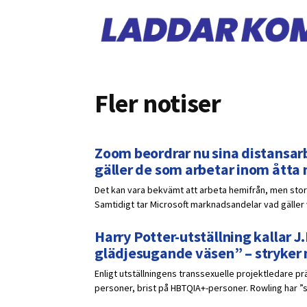
Fler notiser
Zoom beordrar nu sina distansarb
gäller de som arbetar inom åtta
Det kan vara bekvämt att arbeta hemifrån, men stora
Samtidigt tar Microsoft marknadsandelar vad gälle
Harry Potter-utställning kallar J.
glädjesugande väsen” – stryker
Enligt utställningens transsexuelle projektledare p
personer, brist på HBTQIA+-personer. Rowling har ”s