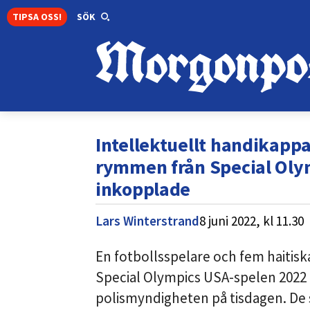
TIPSA OSS!
SÖK
Intellektuellt handikapp
rymmen från Special Olym
inkopplade
Lars Winterstrand
8 juni 2022,
kl
11.30
En fotbollsspelare och fem haitiska
Special Olympics USA-spelen 2022 
polismyndigheten på tisdagen. De 