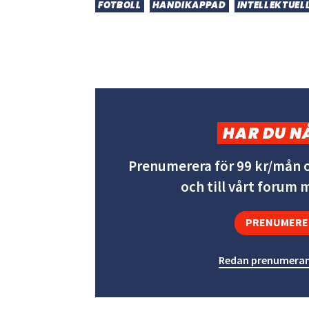
FOTBOLL
HANDIKAPPAD
INTELLEKTUEL
HAR DU N
Prenumerera för 99 kr/mån o
och till vårt forum
PRENUMERE
Redan prenumeran