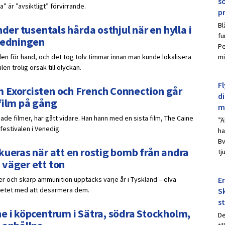
s
 är ”avsiktligt” förvirrande.
p
Bl
der tusentals hårda osthjul när en hylla i
fu
nledningen
Pe
ulen för hand, och det tog tolv timmar innan man kunde lokalisera
mi
n trolig orsak till olyckan.
Fl
 Exorcisten och French Connection går
d
film på gång
m
de filmer, har gått vidare. Han hann med en sista film, The Caine
”Ä
festivalen i Venedig.
ha
Bv
kueras när att en rostig bomb från andra
tj
 väger ett ton
er och skarp ammunition upptäcks varje år i Tyskland – elva
E
betet med att desarmera dem.
Sk
s
e i köpcentrum i Sätra, södra Stockholm,
De