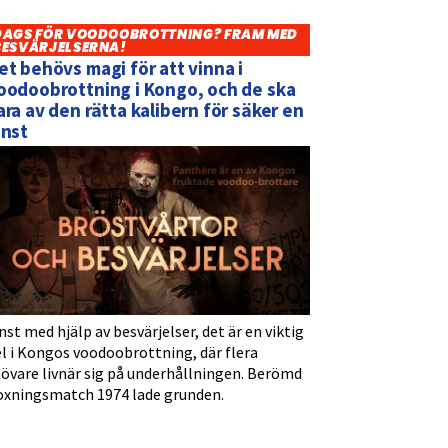
DAGS FÖR VOODOOBROTTNING? FRAM MED
BESVÄRJELSERNA!
et behövs magi för att vinna i
oodoobrottning i Kongo, och de ska
ara av den rätta kalibern för säker en
inst
nst med hjälp av besvärjelser, det är en viktig
l i Kongos voodoobrottning, där flera
tövare livnär sig på underhållningen. Berömd
oxningsmatch 1974 lade grunden.