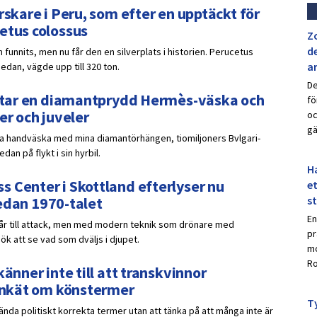
rskare i Peru, som efter en upptäckt för
etus colossus
Z
de
 funnits, men nu får den en silverplats i historien. Perucetus
a
sedan, vägde upp till 320 ton.
De
ar tar en diamantprydd Hermès-väska och
fö
er och juveler
oc
gä
ydda handväska med mina diamantörhängen, tiomiljoners Bvlgari-
an på flykt i sin hyrbil.
Ha
 Center i Skottland efterlyser nu
et
 sedan 1970-talet
s
En
går till attack, men med modern teknik som drönare med
pr
k att se vad som dväljs i djupet.
mo
Ro
änner inte till att transkvinnor
 enkät om könstermer
Ty
nda politiskt korrekta termer utan att tänka på att många inte är