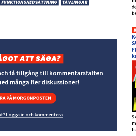
me
L FUNKTIONSNEDSÄTTNING
TÄVLINGAR
de
b
K
S
F
k
ÅGOT ATT SÄGA?
ch få tillgång till kommentarsfälten
 med många fler diskussioner!
RA PÅ MORGONPOSTEN
t? Logga in och kommentera
S 
må
h