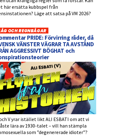
n utan krångliga regler som få förstår. Kan
t här ersätta kubbspel från
ensinstationen? Läge att satsa på VM 2026?
BÅG OCH REGNBÅGAR
ommentar PRIDE: Förvirring råder, då
VENSK VÄNSTER VÄGRAR TA AVSTÅND
RÅN AGGRESSIVT BÖGHAT och
onspirationsteorier
och V yrar istället likt ALI ESBATI om att vi
ste lära av 1930-talet – vill han stämpla
omosexuella som ”degenererade idioter”?