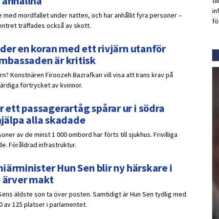
 anhållna
ti
in
 med mordfallet under natten, och har anhållit fyra personer –
fö
ntret träffades också av skott.
der en koran med ett rivjärn utanför
mbassaden är kritisk
ärn? Konstnären Firoozeh Bazrafkan vill visa att Irans krav på
ärdiga förtrycket av kvinnor.
ett passagerartåg spårar ur i södra
hjälpa alla skadade
oner av de minst 1 000 ombord har förts till sjukhus. Frivilliga
e. Föråldrad infrastruktur.
iärminister Hun Sen blir ny härskare i
n ärver makt
Sens äldste son ta över posten. Samtidigt är Hun Sen tydlig med
0 av 125 platser i parlamentet.