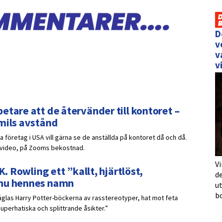
D
v
v
v
etare att de återvänder till kontoret –
 mils avstånd
 företag i USA vill gärna se de anställda på kontoret då och då.
r video, på Zooms bekostnad.
Vi
K. Rowling ett ”kallt, hjärtlöst,
de
 nu hennes namn
u
b
räglas Harry Potter-böckerna av rasstereotyper, hat mot feta
uperhatiska och splittrande åsikter.”