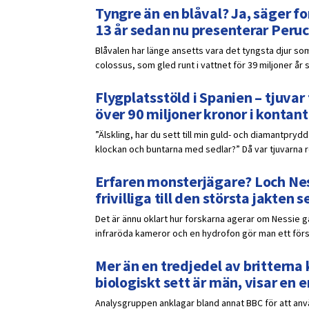
Tyngre än en blåval? Ja, säger fo
13 år sedan nu presenterar Peruc
Blåvalen har länge ansetts vara det tyngsta djur som
colossus, som gled runt i vattnet för 39 miljoner år 
Flygplatsstöld i Spanien – tjuv
över 90 miljoner kronor i kontant
”Älskling, har du sett till min guld- och diamantpr
klockan och buntarna med sedlar?” Då var tjuvarna red
Erfaren monsterjägare? Loch Ness
frivilliga till den största jakten
Det är ännu oklart hur forskarna agerar om Nessie 
infraröda kameror och en hydrofon gör man ett försö
Mer än en tredjedel av britterna k
biologiskt sett är män, visar en
Analysgruppen anklagar bland annat BBC för att anvä