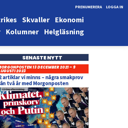
PRENUMERERA
LOGGA IN
rikes
Skvaller
Ekonomi
r
Kolumner
Helgläsning
SENASTE NYTT
MORGONPOSTEN 13 DECEMBER 2021 – 9
AUGUSTI 2023
2 artiklar vi minns – några smakprov
rån två år med Morgonposten