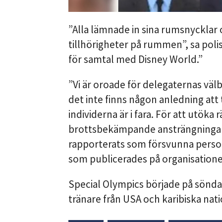
”Alla lämnade in sina rumsnycklar 
tillhörigheter på rummen”, sa polis
för samtal med Disney World.”
”Vi är oroade för delegaternas vä
det inte finns någon anledning att
individerna är i fara. För att utöka
brottsbekämpande ansträngningar fö
rapporterats som försvunna persone
som publicerades på organisation
Special Olympics började på sönda
tränare från USA och karibiska natio