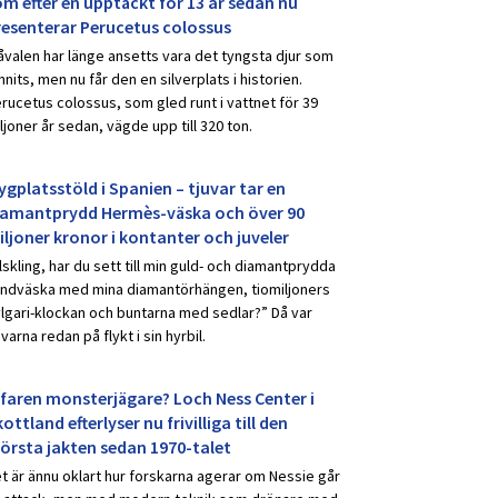
om efter en upptäckt för 13 år sedan nu
resenterar Perucetus colossus
åvalen har länge ansetts vara det tyngsta djur som
nnits, men nu får den en silverplats i historien.
rucetus colossus, som gled runt i vattnet för 39
ljoner år sedan, vägde upp till 320 ton.
ygplatsstöld i Spanien – tjuvar tar en
iamantprydd Hermès-väska och över 90
iljoner kronor i kontanter och juveler
lskling, har du sett till min guld- och diamantprydda
ndväska med mina diamantörhängen, tiomiljoners
lgari-klockan och buntarna med sedlar?” Då var
uvarna redan på flykt i sin hyrbil.
rfaren monsterjägare? Loch Ness Center i
ottland efterlyser nu frivilliga till den
törsta jakten sedan 1970-talet
t är ännu oklart hur forskarna agerar om Nessie går