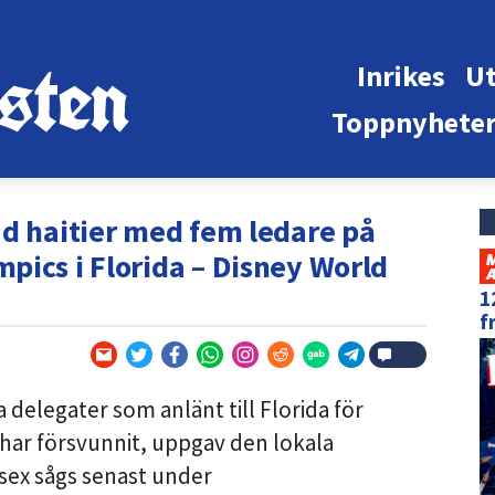
Inrikes
Ut
Toppnyhete
ad haitier med fem ledare på
pics i Florida – Disney World
1
f
 delegater som anlänt till Florida för
har försvunnit, uppgav den lokala
sex sågs senast under