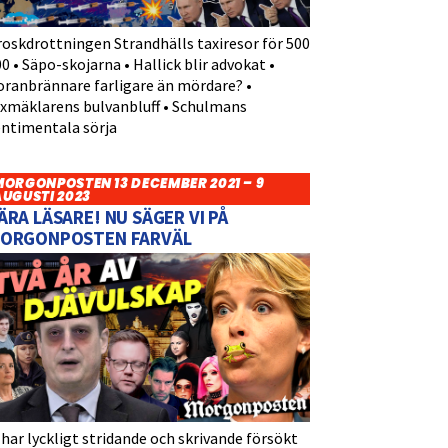
roskdrottningen Strandhälls taxiresor för 500
0 • Säpo-skojarna • Hallick blir advokat •
oranbrännare farligare än mördare? •
yxmäklarens bulvanbluff • Schulmans
entimentala sörja
MORGONPOSTEN 13 DECEMBER 2021 – 9
AUGUSTI 2023
ÄRA LÄSARE! NU SÄGER VI PÅ
ORGONPOSTEN FARVÄL
 har lyckligt stridande och skrivande försökt