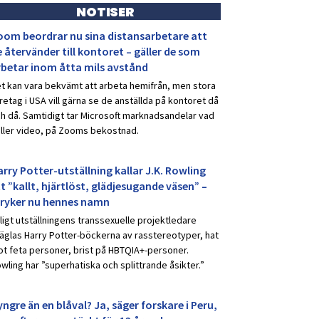
NOTISER
oom beordrar nu sina distansarbetare att
 återvänder till kontoret – gäller de som
rbetar inom åtta mils avstånd
t kan vara bekvämt att arbeta hemifrån, men stora
retag i USA vill gärna se de anställda på kontoret då
h då. Samtidigt tar Microsoft marknadsandelar vad
ller video, på Zooms bekostnad.
rry Potter-utställning kallar J.K. Rowling
t ”kallt, hjärtlöst, glädjesugande väsen” –
tryker nu hennes namn
ligt utställningens transsexuelle projektledare
äglas Harry Potter-böckerna av rasstereotyper, hat
t feta personer, brist på HBTQIA+-personer.
wling har ”superhatiska och splittrande åsikter.”
ngre än en blåval? Ja, säger forskare i Peru,