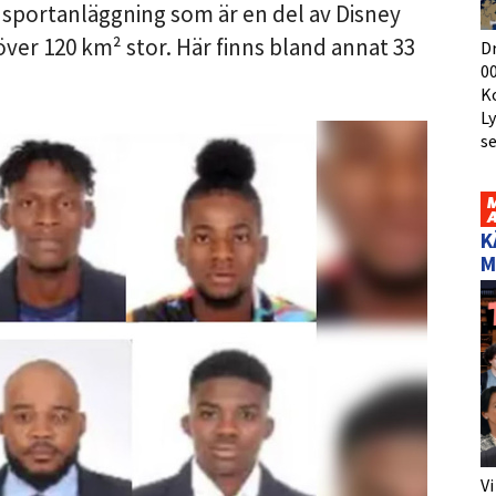
sportanläggning som är en del av Disney
över 120 km² stor. Här finns bland annat 33
D
00
K
L
s
K
M
Vi