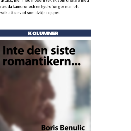
ll attack, men med modern teknik som drönare med
fraröda kameror och en hydrofon gör man ett
rsök att se vad som dväljs i djupet.
KOLUMNER