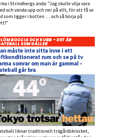
rka i Strindbergs anda: ”Jag skulle vilja vara
d och vända upp och ner på allt, för att få se
d som ligger i botten … och så börja på
tt!”
GLÖM BOCCIA OCH KUBB – DET ÄR
GATEBALL SOM GÄLLER
an måste inte sitta inne i ett
uftkonditionerat rum och se på tv
arma somrar om man är gammal –
ateball går bra
teball liknar traditionell trägårdskrocket,