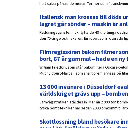
helt säkra på vad de menar. Termer som ”transkvinna”
Italiensk man krossas till döds un
lagret går sönder – maskin är a
Räddningstjänsten fick flytta de 40 kilo tunga osthj
den 75-årige ostmakaren. En robot som roterade hjule
Filmregissören bakom filmer som
bort, 87 år gammal – hade en ny 
William Friedkin, som står bakom flera Oscars-belöna
Mutiny Court-Martial, som snart premiärvisas på film
13 000 invånare i Düsseldorf eva
världskriget grävs upp – bomben
Järnvägstrafiken ställdes in. Mer än 2 000 ton bomb
tyska bombtekniker har sedan 2000 omkommit i ar
Skottlossning bland besökare inn