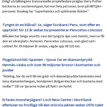
Enligt utställningens transsexuelle projektledare präglas Harry Potter-
böckerna av rasstereotyper, hat mot feta personer, brist på HBTQIA+-
personer. Rowling har ”superhatiska och splittrande åsikter.”
Tyngre än en blåval? Ja, säger forskare i Peru, som efter en
upptäckt för 13 år sedan nu presenterar Perucetus colossus
Blåvalen har länge ansetts vara det tyngsta djur som funnits, men nu får
den en silverplats i historien. Perucetus colossus, som gled runt i
vattnet för 39 miljoner år sedan, vägde upp till 320 ton.
Flygplatsstöld i Spanien – tjuvar tar en diamantprydd
Hermès-väska och över 90 miljoner kronor i kontanter och
juveler
”Älskling, har du sett till min guld- och diamantprydda handväska med
mina diamantörhängen, tiomiljoners Bvlgari-klockan och buntarna med
sedlar?” Då var tjuvarna redan på flykt i sin hyrbil.
Erfaren monsterjägare? Loch Ness Center i Skottland
efterlyser nu frivilliga till den största jakten sedan 1970-talet