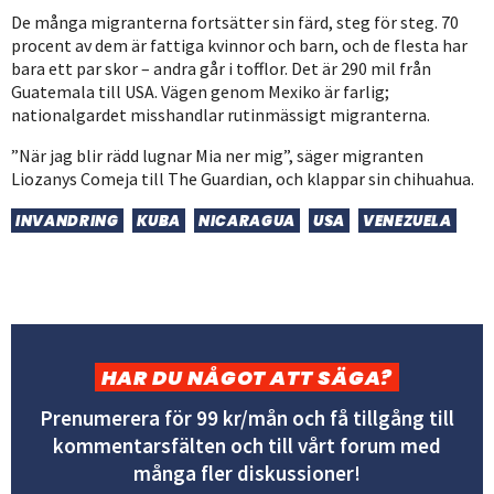
De många migranterna fortsätter sin färd, steg för steg. 70
procent av dem är fattiga kvinnor och barn, och de flesta har
bara ett par skor – andra går i tofflor. Det är 290 mil från
Guatemala till USA. Vägen genom Mexiko är farlig;
nationalgardet misshandlar rutinmässigt migranterna.
”När jag blir rädd lugnar Mia ner mig”, säger migranten
Liozanys Comeja till The Guardian, och klappar sin chihuahua.
INVANDRING
KUBA
NICARAGUA
USA
VENEZUELA
HAR DU NÅGOT ATT SÄGA?
Prenumerera för 99 kr/mån och få tillgång till
kommentarsfälten och till vårt forum med
många fler diskussioner!