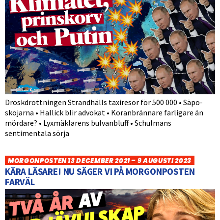
Droskdrottningen Strandhälls taxiresor för 500 000 • Säpo-
skojarna • Hallick blir advokat • Koranbrännare farligare än
mördare? • Lyxmäklarens bulvanbluff • Schulmans
sentimentala sörja
MORGONPOSTEN 13 DECEMBER 2021 – 9 AUGUSTI 2023
KÄRA LÄSARE! NU SÄGER VI PÅ MORGONPOSTEN
FARVÄL