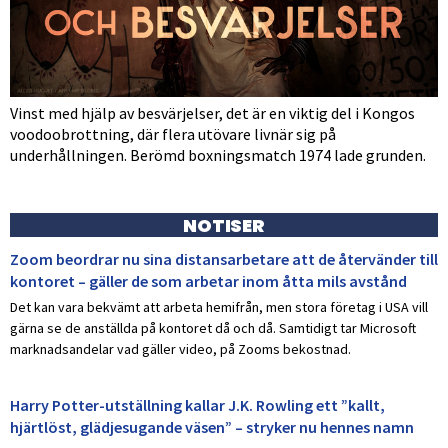
Vinst med hjälp av besvärjelser, det är en viktig del i Kongos
voodoobrottning, där flera utövare livnär sig på
underhållningen. Berömd boxningsmatch 1974 lade grunden.
NOTISER
Zoom beordrar nu sina distansarbetare att de återvänder till
kontoret – gäller de som arbetar inom åtta mils avstånd
Det kan vara bekvämt att arbeta hemifrån, men stora företag i USA vill
gärna se de anställda på kontoret då och då. Samtidigt tar Microsoft
marknadsandelar vad gäller video, på Zooms bekostnad.
Harry Potter-utställning kallar J.K. Rowling ett ”kallt,
hjärtlöst, glädjesugande väsen” – stryker nu hennes namn