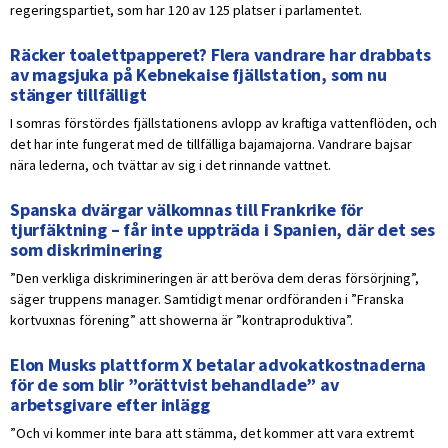
regeringspartiet, som har 120 av 125 platser i parlamentet.
Räcker toalettpapperet? Flera vandrare har drabbats
av magsjuka på Kebnekaise fjällstation, som nu
stänger tillfälligt
I somras förstördes fjällstationens avlopp av kraftiga vattenflöden, och
det har inte fungerat med de tillfälliga bajamajorna. Vandrare bajsar
nära lederna, och tvättar av sig i det rinnande vattnet.
Spanska dvärgar välkomnas till Frankrike för
tjurfäktning – får inte uppträda i Spanien, där det ses
som diskriminering
”Den verkliga diskrimineringen är att beröva dem deras försörjning”,
säger truppens manager. Samtidigt menar ordföranden i ”Franska
kortvuxnas förening” att showerna är ”kontraproduktiva”.
Elon Musks plattform X betalar advokatkostnaderna
för de som blir ”orättvist behandlade” av
arbetsgivare efter inlägg
”Och vi kommer inte bara att stämma, det kommer att vara extremt