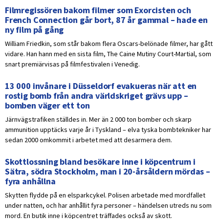
Filmregissören bakom filmer som Exorcisten och
French Connection går bort, 87 år gammal – hade en
ny film på gång
William Friedkin, som står bakom flera Oscars-belönade filmer, har gått
vidare. Han hann med en sista film, The Caine Mutiny Court-Martial, som
snart premiärvisas på filmfestivalen i Venedig.
13 000 invånare i Düsseldorf evakueras när att en
rostig bomb från andra världskriget grävs upp –
bomben väger ett ton
Järnvägstrafiken ställdes in. Mer än 2 000 ton bomber och skarp
ammunition upptäcks varje år i Tyskland – elva tyska bombtekniker har
sedan 2000 omkommit i arbetet med att desarmera dem.
Skottlossning bland besökare inne i köpcentrum i
Sätra, södra Stockholm, man i 20-årsåldern mördas –
fyra anhållna
Skytten flydde på en elsparkcykel. Polisen arbetade med mordfallet
under natten, och har anhållit fyra personer – händelsen utreds nu som
mord. En butik inne i köpcentret träffades också av skott.