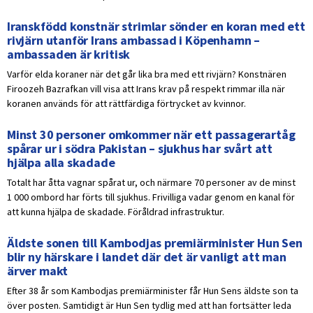
Iranskfödd konstnär strimlar sönder en koran med ett
rivjärn utanför Irans ambassad i Köpenhamn –
ambassaden är kritisk
Varför elda koraner när det går lika bra med ett rivjärn? Konstnären
Firoozeh Bazrafkan vill visa att Irans krav på respekt rimmar illa när
koranen används för att rättfärdiga förtrycket av kvinnor.
Minst 30 personer omkommer när ett passagerartåg
spårar ur i södra Pakistan – sjukhus har svårt att
hjälpa alla skadade
Totalt har åtta vagnar spårat ur, och närmare 70 personer av de minst
1 000 ombord har förts till sjukhus. Frivilliga vadar genom en kanal för
att kunna hjälpa de skadade. Föråldrad infrastruktur.
Äldste sonen till Kambodjas premiärminister Hun Sen
blir ny härskare i landet där det är vanligt att man
ärver makt
Efter 38 år som Kambodjas premiärminister får Hun Sens äldste son ta
över posten. Samtidigt är Hun Sen tydlig med att han fortsätter leda