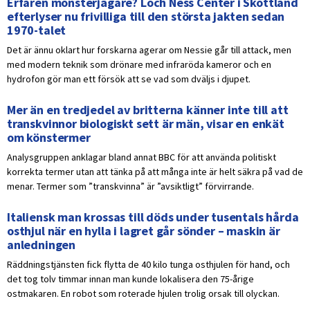
Erfaren monsterjägare? Loch Ness Center i Skottland
efterlyser nu frivilliga till den största jakten sedan
1970-talet
Det är ännu oklart hur forskarna agerar om Nessie går till attack, men
med modern teknik som drönare med infraröda kameror och en
hydrofon gör man ett försök att se vad som dväljs i djupet.
Mer än en tredjedel av britterna känner inte till att
transkvinnor biologiskt sett är män, visar en enkät
om könstermer
Analysgruppen anklagar bland annat BBC för att använda politiskt
korrekta termer utan att tänka på att många inte är helt säkra på vad de
menar. Termer som ”transkvinna” är ”avsiktligt” förvirrande.
Italiensk man krossas till döds under tusentals hårda
osthjul när en hylla i lagret går sönder – maskin är
anledningen
Räddningstjänsten fick flytta de 40 kilo tunga osthjulen för hand, och
det tog tolv timmar innan man kunde lokalisera den 75-årige
ostmakaren. En robot som roterade hjulen trolig orsak till olyckan.