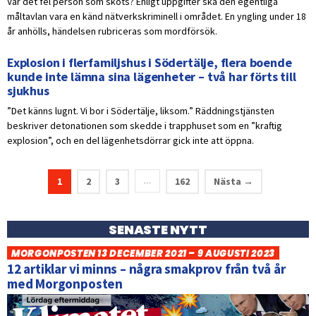
Var det fel person som sköts? Enligt uppgifter ska den egentliga
måltavlan vara en känd nätverkskriminell i området. En yngling under 18
år anhölls, händelsen rubriceras som mordförsök.
Explosion i flerfamiljshus i Södertälje, flera boende
kunde inte lämna sina lägenheter – två har förts till
sjukhus
”Det känns lugnt. Vi bor i Södertälje, liksom.” Räddningstjänsten
beskriver detonationen som skedde i trapphuset som en ”kraftig
explosion”, och en del lägenhetsdörrar gick inte att öppna.
1
2
3
162
Nästa →
…
SENASTE NYTT
MORGONPOSTEN 13 DECEMBER 2021 – 9 AUGUSTI 2023
12 artiklar vi minns – några smakprov från två år
med Morgonposten