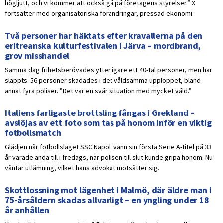
högljutt, och vi kommer att också gå på företagens styrelser.” X
fortsätter med organisatoriska förändringar, pressad ekonomi.
Två personer har häktats efter kravallerna på den
eritreanska kulturfestivalen i Järva – mordbrand,
grov misshandel
Samma dag frihetsberövades ytterligare ett 40-tal personer, men har
släppts. 56 personer skadades i det våldsamma upploppet, bland
annat fyra poliser. ”Det var en svår situation med mycket våld.”
Italiens farligaste brottsling fångas i Grekland –
avslöjas av ett foto som tas på honom inför en viktig
fotbollsmatch
Glädjen när fotbollslaget SSC Napoli vann sin första Serie A-titel på 33
år varade ända till i fredags, när polisen till slut kunde gripa honom. Nu
väntar utlämning, vilket hans advokat motsätter sig.
Skottlossning mot lägenhet i Malmö, där äldre man i
75-årsåldern skadas allvarligt – en yngling under 18
år anhållen