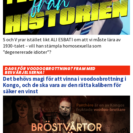
S och V yrar istället likt ALI ESBATI om att vi måste lära av
1930-talet – vill han stämpla homosexuella som
”degenererade idioter”?
DAGS FÖR VOODOOBROTTNING? FRAM MED
BESVÄRJELSERNA!
Det behövs magi för att vinna i voodoobrottning i
Kongo, och de ska vara av den rätta kalibern för
säker en vinst