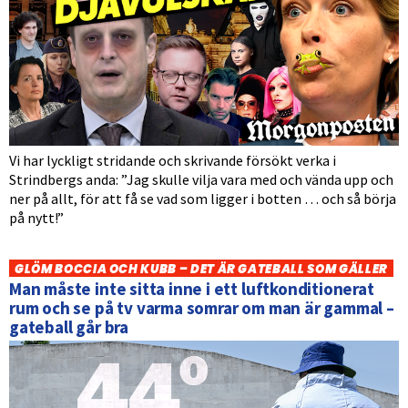
Vi har lyckligt stridande och skrivande försökt verka i
Strindbergs anda: ”Jag skulle vilja vara med och vända upp och
ner på allt, för att få se vad som ligger i botten … och så börja
på nytt!”
GLÖM BOCCIA OCH KUBB – DET ÄR GATEBALL SOM GÄLLER
Man måste inte sitta inne i ett luftkonditionerat
rum och se på tv varma somrar om man är gammal –
gateball går bra