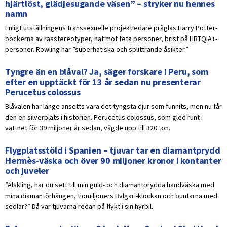
hjärtlöst, glädjesugande väsen” – stryker nu hennes
namn
Enligt utställningens transsexuelle projektledare präglas Harry Potter-
böckerna av rasstereotyper, hat mot feta personer, brist på HBTQIA+-
personer. Rowling har ”superhatiska och splittrande åsikter.”
Tyngre än en blåval? Ja, säger forskare i Peru, som
efter en upptäckt för 13 år sedan nu presenterar
Perucetus colossus
Blåvalen har länge ansetts vara det tyngsta djur som funnits, men nu får
den en silverplats i historien. Perucetus colossus, som gled runt i
vattnet för 39 miljoner år sedan, vägde upp till 320 ton.
Flygplatsstöld i Spanien – tjuvar tar en diamantprydd
Hermès-väska och över 90 miljoner kronor i kontanter
och juveler
”Älskling, har du sett till min guld- och diamantprydda handväska med
mina diamantörhängen, tiomiljoners Bvlgari-klockan och buntarna med
sedlar?” Då var tjuvarna redan på flykt i sin hyrbil.