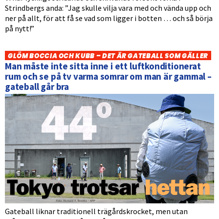
Strindbergs anda: ”Jag skulle vilja vara med och vända upp och
ner på allt, för att få se vad som ligger i botten … och så börja
på nytt!”
GLÖM BOCCIA OCH KUBB – DET ÄR GATEBALL SOM GÄLLER
Man måste inte sitta inne i ett luftkonditionerat
rum och se på tv varma somrar om man är gammal –
gateball går bra
Gateball liknar traditionell trägårdskrocket, men utan