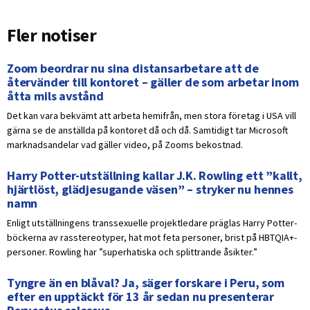
Fler notiser
Zoom beordrar nu sina distansarbetare att de
återvänder till kontoret – gäller de som arbetar inom
åtta mils avstånd
Det kan vara bekvämt att arbeta hemifrån, men stora företag i USA vill
gärna se de anställda på kontoret då och då. Samtidigt tar Microsoft
marknadsandelar vad gäller video, på Zooms bekostnad.
Harry Potter-utställning kallar J.K. Rowling ett ”kallt,
hjärtlöst, glädjesugande väsen” – stryker nu hennes
namn
Enligt utställningens transsexuelle projektledare präglas Harry Potter-
böckerna av rasstereotyper, hat mot feta personer, brist på HBTQIA+-
personer. Rowling har ”superhatiska och splittrande åsikter.”
Tyngre än en blåval? Ja, säger forskare i Peru, som
efter en upptäckt för 13 år sedan nu presenterar