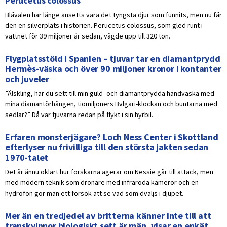
Perucetus colossus
Blåvalen har länge ansetts vara det tyngsta djur som funnits, men nu får
den en silverplats i historien. Perucetus colossus, som gled runt i
vattnet för 39 miljoner år sedan, vägde upp till 320 ton.
Flygplatsstöld i Spanien – tjuvar tar en diamantprydd
Hermès-väska och över 90 miljoner kronor i kontanter
och juveler
”Älskling, har du sett till min guld- och diamantprydda handväska med
mina diamantörhängen, tiomiljoners Bvlgari-klockan och buntarna med
sedlar?” Då var tjuvarna redan på flykt i sin hyrbil.
Erfaren monsterjägare? Loch Ness Center i Skottland
efterlyser nu frivilliga till den största jakten sedan
1970-talet
Det är ännu oklart hur forskarna agerar om Nessie går till attack, men
med modern teknik som drönare med infraröda kameror och en
hydrofon gör man ett försök att se vad som dväljs i djupet.
Mer än en tredjedel av britterna känner inte till att
transkvinnor biologiskt sett är män, visar en enkät