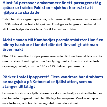
Minst 30 personer omkommer när ett passagerartåg
spårar ur i södra Pakistan – sjukhus har svårt att
hjälpa alla skadade
Totalt har åtta vagnar spårat ur, och närmare 70 personer av de minst
1 000 ombord har förts till sjukhus. Frivilliga vadar genom en kanal för
att kunna hjälpa de skadade. Föråldrad infrastruktur.
Äldste sonen till Kambodjas premiärminister Hun Sen
blir ny härskare i landet där det är vanligt att man
ärver makt
Efter 38 år som Kambodjas premiärminister får Hun Sens äldste son ta
över posten. Samtidigt är Hun Sen tydlig med att han fortsätter leda
regeringspartiet, som har 120 av 125 platser i parlamentet.
Räcker toalettpapperet? Flera vandrare har drabbats
av magsjuka på Kebnekaise fjällstation, som nu
stänger tillfälligt
I somras förstördes fjällstationens avlopp av kraftiga vattenflöden, och
det har inte fungerat med de tillfälliga bajamajorna. Vandrare bajsar
nära lederna, och tvättar av sig i det rinnande vattnet.