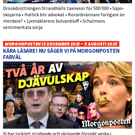
Droskdrottningen Strandhälls taxiresor för 500 000 • Säpo-
skojarna • Hallick blir advokat • Koranbrännare farligare än
mördare? • Lyxmäklarens bulvanbluff • Schulmans
sentimentala sörja
MORGONPOSTEN 13 DECEMBER 2021 – 9 AUGUSTI 2023
KÄRA LÄSARE! NU SÄGER VI PÅ MORGONPOSTEN
FARVÄL
Vi har lyckligt stridande och skrivande försökt verka i