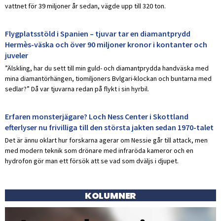
vattnet för 39 miljoner år sedan, vägde upp till 320 ton.
Flygplatsstöld i Spanien – tjuvar tar en diamantprydd
Hermès-väska och över 90 miljoner kronor i kontanter och
juveler
”Älskling, har du sett till min guld- och diamantprydda handväska med
mina diamantörhängen, tiomiljoners Bvlgari-klockan och buntarna med
sedlar?” Då var tjuvarna redan på flykt i sin hyrbil.
Erfaren monsterjägare? Loch Ness Center i Skottland
efterlyser nu frivilliga till den största jakten sedan 1970-talet
Det är ännu oklart hur forskarna agerar om Nessie går till attack, men
med modern teknik som drönare med infraröda kameror och en
hydrofon gör man ett försök att se vad som dväljs i djupet.
KOLUMNER