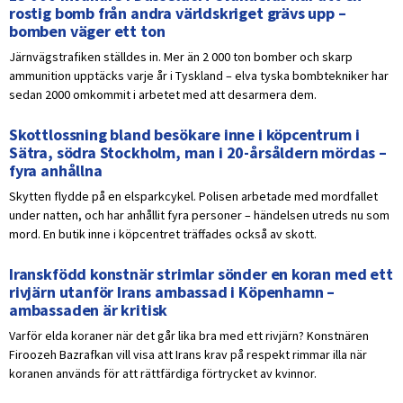
rostig bomb från andra världskriget grävs upp –
bomben väger ett ton
Järnvägstrafiken ställdes in. Mer än 2 000 ton bomber och skarp
ammunition upptäcks varje år i Tyskland – elva tyska bombtekniker har
sedan 2000 omkommit i arbetet med att desarmera dem.
Skottlossning bland besökare inne i köpcentrum i
Sätra, södra Stockholm, man i 20-årsåldern mördas –
fyra anhållna
Skytten flydde på en elsparkcykel. Polisen arbetade med mordfallet
under natten, och har anhållit fyra personer – händelsen utreds nu som
mord. En butik inne i köpcentret träffades också av skott.
Iranskfödd konstnär strimlar sönder en koran med ett
rivjärn utanför Irans ambassad i Köpenhamn –
ambassaden är kritisk
Varför elda koraner när det går lika bra med ett rivjärn? Konstnären
Firoozeh Bazrafkan vill visa att Irans krav på respekt rimmar illa när
koranen används för att rättfärdiga förtrycket av kvinnor.