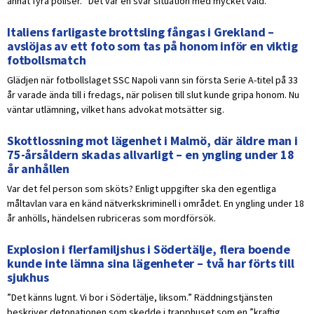
annat fyra poliser. ”Det var en svår situation med mycket våld.”
Italiens farligaste brottsling fångas i Grekland –
avslöjas av ett foto som tas på honom inför en viktig
fotbollsmatch
Glädjen när fotbollslaget SSC Napoli vann sin första Serie A-titel på 33
år varade ända till i fredags, när polisen till slut kunde gripa honom. Nu
väntar utlämning, vilket hans advokat motsätter sig.
Skottlossning mot lägenhet i Malmö, där äldre man i
75-årsåldern skadas allvarligt – en yngling under 18
år anhållen
Var det fel person som sköts? Enligt uppgifter ska den egentliga
måltavlan vara en känd nätverkskriminell i området. En yngling under 18
år anhölls, händelsen rubriceras som mordförsök.
Explosion i flerfamiljshus i Södertälje, flera boende
kunde inte lämna sina lägenheter – två har förts till
sjukhus
”Det känns lugnt. Vi bor i Södertälje, liksom.” Räddningstjänsten
beskriver detonationen som skedde i trapphuset som en ”kraftig