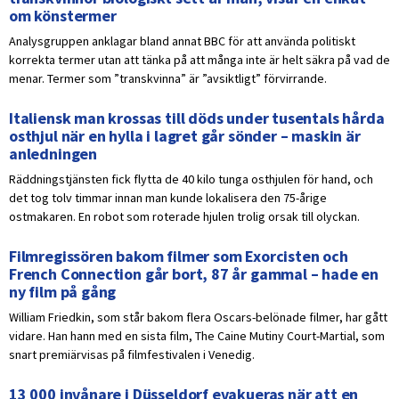
om könstermer
Analysgruppen anklagar bland annat BBC för att använda politiskt
korrekta termer utan att tänka på att många inte är helt säkra på vad de
menar. Termer som ”transkvinna” är ”avsiktligt” förvirrande.
Italiensk man krossas till döds under tusentals hårda
osthjul när en hylla i lagret går sönder – maskin är
anledningen
Räddningstjänsten fick flytta de 40 kilo tunga osthjulen för hand, och
det tog tolv timmar innan man kunde lokalisera den 75-årige
ostmakaren. En robot som roterade hjulen trolig orsak till olyckan.
Filmregissören bakom filmer som Exorcisten och
French Connection går bort, 87 år gammal – hade en
ny film på gång
William Friedkin, som står bakom flera Oscars-belönade filmer, har gått
vidare. Han hann med en sista film, The Caine Mutiny Court-Martial, som
snart premiärvisas på filmfestivalen i Venedig.
13 000 invånare i Düsseldorf evakueras när att en