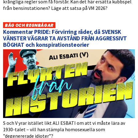
krångliga regler som få förstår. Kan det här ersätta kubbspel
från bensinstationen? Läge att satsa på VM 2026?
BÅG OCH REGNBÅGAR
Kommentar PRIDE: Förvirring råder, då SVENSK
VÄNSTER VÄGRAR TA AVSTÅND FRÅN AGGRESSIVT
BÖGHAT och konspirationsteorier
S och V yrar istället likt ALI ESBATI om att vi måste lära av
1930-talet – vill han stämpla homosexuella som
”degenererade idioter”?