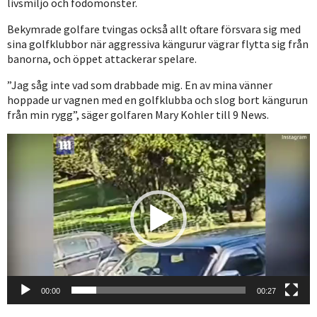
livsmiljö och födomönster.
Bekymrade golfare tvingas också allt oftare försvara sig med
sina golfklubbor när aggressiva kängurur vägrar flytta sig från
banorna, och öppet attackerar spelare.
”Jag såg inte vad som drabbade mig. En av mina vänner
hoppade ur vagnen med en golfklubba och slog bort kängurun
från min rygg”, säger golfaren Mary Kohler till 9 News.
Videospelare
00:00
00:27