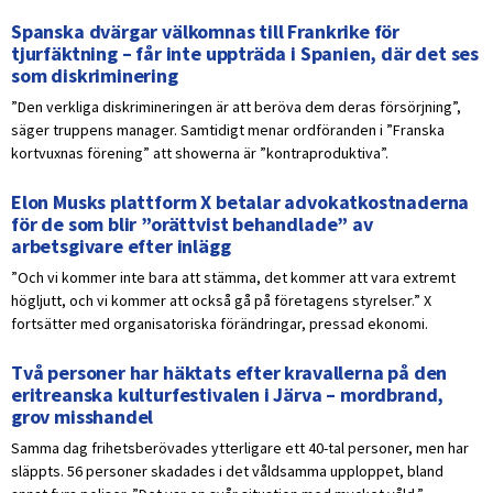
Spanska dvärgar välkomnas till Frankrike för
tjurfäktning – får inte uppträda i Spanien, där det ses
som diskriminering
”Den verkliga diskrimineringen är att beröva dem deras försörjning”,
säger truppens manager. Samtidigt menar ordföranden i ”Franska
kortvuxnas förening” att showerna är ”kontraproduktiva”.
Elon Musks plattform X betalar advokatkostnaderna
för de som blir ”orättvist behandlade” av
arbetsgivare efter inlägg
”Och vi kommer inte bara att stämma, det kommer att vara extremt
högljutt, och vi kommer att också gå på företagens styrelser.” X
fortsätter med organisatoriska förändringar, pressad ekonomi.
Två personer har häktats efter kravallerna på den
eritreanska kulturfestivalen i Järva – mordbrand,
grov misshandel
Samma dag frihetsberövades ytterligare ett 40-tal personer, men har
släppts. 56 personer skadades i det våldsamma upploppet, bland