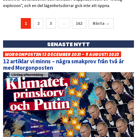
explosion”, och en del lägenhetsdörrar gick inte att öppna.
1
2
3
162
Nästa →
…
SENASTE NYTT
MORGONPOSTEN 13 DECEMBER 2021 – 9 AUGUSTI 2023
12 artiklar vi minns – några smakprov från två år
med Morgonposten