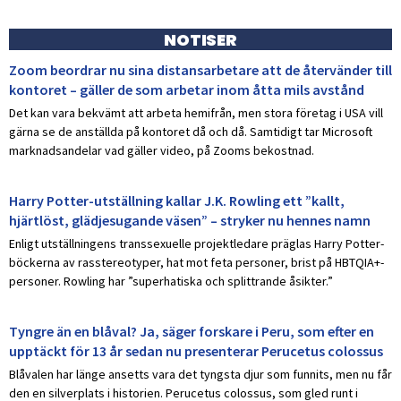
NOTISER
Zoom beordrar nu sina distansarbetare att de återvänder till
kontoret – gäller de som arbetar inom åtta mils avstånd
Det kan vara bekvämt att arbeta hemifrån, men stora företag i USA vill
gärna se de anställda på kontoret då och då. Samtidigt tar Microsoft
marknadsandelar vad gäller video, på Zooms bekostnad.
Harry Potter-utställning kallar J.K. Rowling ett ”kallt,
hjärtlöst, glädjesugande väsen” – stryker nu hennes namn
Enligt utställningens transsexuelle projektledare präglas Harry Potter-
böckerna av rasstereotyper, hat mot feta personer, brist på HBTQIA+-
personer. Rowling har ”superhatiska och splittrande åsikter.”
Tyngre än en blåval? Ja, säger forskare i Peru, som efter en
upptäckt för 13 år sedan nu presenterar Perucetus colossus
Blåvalen har länge ansetts vara det tyngsta djur som funnits, men nu får
den en silverplats i historien. Perucetus colossus, som gled runt i