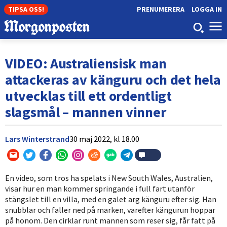
TIPSA OSS!
PRENUMERERA
LOGGA IN
VIDEO: Australiensisk man
attackeras av känguru och det hela
utvecklas till ett ordentligt
slagsmål – mannen vinner
Lars Winterstrand
30 maj 2022,
kl
18.00
En video, som tros ha spelats i New South Wales, Australien,
visar hur en man kommer springande i full fart utanför
stängslet till en villa, med en galet arg känguru efter sig. Han
snubblar och faller ned på marken, varefter kängurun hoppar
på honom. Den cirklar runt mannen som reser sig, får fatt på