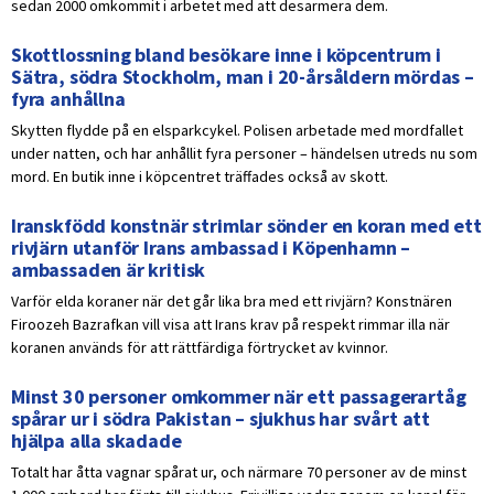
sedan 2000 omkommit i arbetet med att desarmera dem.
Skottlossning bland besökare inne i köpcentrum i
Sätra, södra Stockholm, man i 20-årsåldern mördas –
fyra anhållna
Skytten flydde på en elsparkcykel. Polisen arbetade med mordfallet
under natten, och har anhållit fyra personer – händelsen utreds nu som
mord. En butik inne i köpcentret träffades också av skott.
Iranskfödd konstnär strimlar sönder en koran med ett
rivjärn utanför Irans ambassad i Köpenhamn –
ambassaden är kritisk
Varför elda koraner när det går lika bra med ett rivjärn? Konstnären
Firoozeh Bazrafkan vill visa att Irans krav på respekt rimmar illa när
koranen används för att rättfärdiga förtrycket av kvinnor.
Minst 30 personer omkommer när ett passagerartåg
spårar ur i södra Pakistan – sjukhus har svårt att
hjälpa alla skadade
Totalt har åtta vagnar spårat ur, och närmare 70 personer av de minst