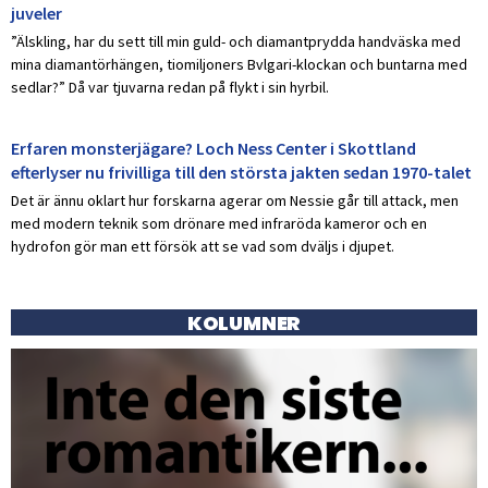
juveler
”Älskling, har du sett till min guld- och diamantprydda handväska med
mina diamantörhängen, tiomiljoners Bvlgari-klockan och buntarna med
sedlar?” Då var tjuvarna redan på flykt i sin hyrbil.
Erfaren monsterjägare? Loch Ness Center i Skottland
efterlyser nu frivilliga till den största jakten sedan 1970-talet
Det är ännu oklart hur forskarna agerar om Nessie går till attack, men
med modern teknik som drönare med infraröda kameror och en
hydrofon gör man ett försök att se vad som dväljs i djupet.
KOLUMNER