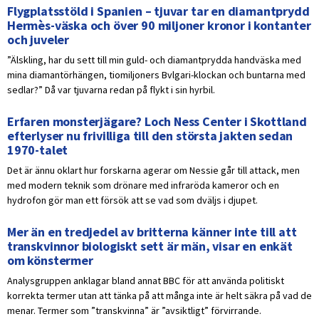
Flygplatsstöld i Spanien – tjuvar tar en diamantprydd
Hermès-väska och över 90 miljoner kronor i kontanter
och juveler
”Älskling, har du sett till min guld- och diamantprydda handväska med
mina diamantörhängen, tiomiljoners Bvlgari-klockan och buntarna med
sedlar?” Då var tjuvarna redan på flykt i sin hyrbil.
Erfaren monsterjägare? Loch Ness Center i Skottland
efterlyser nu frivilliga till den största jakten sedan
1970-talet
Det är ännu oklart hur forskarna agerar om Nessie går till attack, men
med modern teknik som drönare med infraröda kameror och en
hydrofon gör man ett försök att se vad som dväljs i djupet.
Mer än en tredjedel av britterna känner inte till att
transkvinnor biologiskt sett är män, visar en enkät
om könstermer
Analysgruppen anklagar bland annat BBC för att använda politiskt
korrekta termer utan att tänka på att många inte är helt säkra på vad de
menar. Termer som ”transkvinna” är ”avsiktligt” förvirrande.