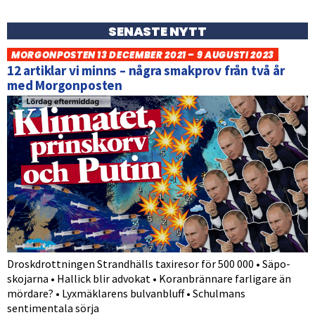
SENASTE NYTT
MORGONPOSTEN 13 DECEMBER 2021 – 9 AUGUSTI 2023
12 artiklar vi minns – några smakprov från två år
med Morgonposten
Droskdrottningen Strandhälls taxiresor för 500 000 • Säpo-
skojarna • Hallick blir advokat • Koranbrännare farligare än
mördare? • Lyxmäklarens bulvanbluff • Schulmans
sentimentala sörja