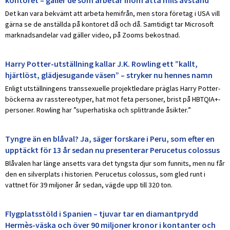
kontoret – gäller de som arbetar inom åtta mils avstånd
Det kan vara bekvämt att arbeta hemifrån, men stora företag i USA vill
gärna se de anställda på kontoret då och då. Samtidigt tar Microsoft
marknadsandelar vad gäller video, på Zooms bekostnad.
Harry Potter-utställning kallar J.K. Rowling ett ”kallt,
hjärtlöst, glädjesugande väsen” – stryker nu hennes namn
Enligt utställningens transsexuelle projektledare präglas Harry Potter-
böckerna av rasstereotyper, hat mot feta personer, brist på HBTQIA+-
personer. Rowling har ”superhatiska och splittrande åsikter.”
Tyngre än en blåval? Ja, säger forskare i Peru, som efter en
upptäckt för 13 år sedan nu presenterar Perucetus colossus
Blåvalen har länge ansetts vara det tyngsta djur som funnits, men nu får
den en silverplats i historien. Perucetus colossus, som gled runt i
vattnet för 39 miljoner år sedan, vägde upp till 320 ton.
Flygplatsstöld i Spanien – tjuvar tar en diamantprydd
Hermès-väska och över 90 miljoner kronor i kontanter och