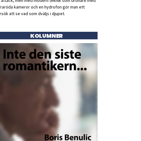
ll attack, men med modern teknik som drönare med
fraröda kameror och en hydrofon gör man ett
rsök att se vad som dväljs i djupet.
KOLUMNER