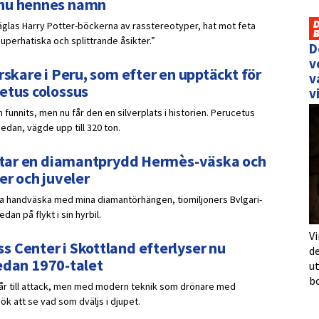
 nu hennes namn
räglas Harry Potter-böckerna av rasstereotyper, hat mot feta
uperhatiska och splittrande åsikter.”
D
v
rskare i Peru, som efter en upptäckt för
v
etus colossus
v
 funnits, men nu får den en silverplats i historien. Perucetus
sedan, vägde upp till 320 ton.
ar tar en diamantprydd Hermès-väska och
er och juveler
ydda handväska med mina diamantörhängen, tiomiljoners Bvlgari-
an på flykt i sin hyrbil.
Vi
 Center i Skottland efterlyser nu
de
 sedan 1970-talet
u
b
går till attack, men med modern teknik som drönare med
k att se vad som dväljs i djupet.