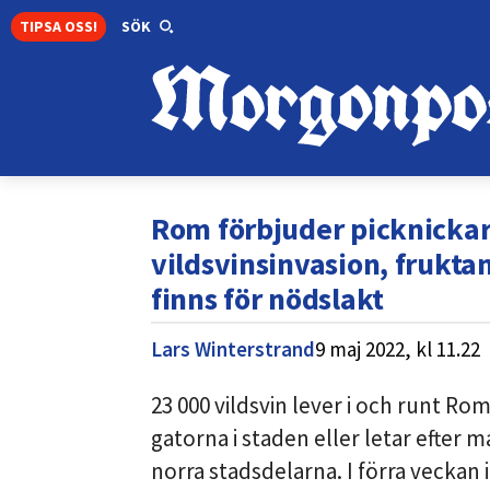
TIPSA OSS!
SÖK
Rom förbjuder picknickar 
vildsvinsinvasion, fruktan
finns för nödslakt
Lars Winterstrand
9 maj 2022,
kl
11.22
23 000 vildsvin lever i och runt Rom.
gatorna i staden eller letar efter 
norra stadsdelarna. I förra veckan 