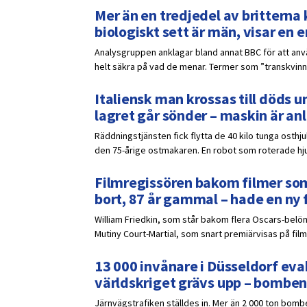
Mer än en tredjedel av britterna k
biologiskt sett är män, visar en
Analysgruppen anklagar bland annat BBC för att anvä
helt säkra på vad de menar. Termer som ”transkvinna”
Italiensk man krossas till döds un
lagret går sönder – maskin är a
Räddningstjänsten fick flytta de 40 kilo tunga osthj
den 75-årige ostmakaren. En robot som roterade hjule
Filmregissören bakom filmer som
bort, 87 år gammal – hade en ny 
William Friedkin, som står bakom flera Oscars-belöna
Mutiny Court-Martial, som snart premiärvisas på film
13 000 invånare i Düsseldorf eva
världskriget grävs upp – bomben
Järnvägstrafiken ställdes in. Mer än 2 000 ton bomb