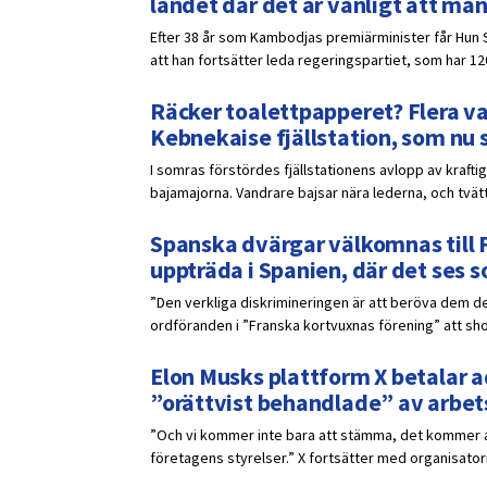
landet där det är vanligt att ma
Efter 38 år som Kambodjas premiärminister får Hun 
att han fortsätter leda regeringspartiet, som har 12
Räcker toalettpapperet? Flera v
Kebnekaise fjällstation, som nu s
I somras förstördes fjällstationens avlopp av kraftig
bajamajorna. Vandrare bajsar nära lederna, och tvätta
Spanska dvärgar välkomnas till Fr
uppträda i Spanien, där det ses 
”Den verkliga diskrimineringen är att beröva dem d
ordföranden i ”Franska kortvuxnas förening” att sh
Elon Musks plattform X betalar 
”orättvist behandlade” av arbet
”Och vi kommer inte bara att stämma, det kommer at
företagens styrelser.” X fortsätter med organisato