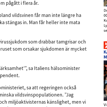
m pågått i flera år.
D
 bland vildsvinen får man inte längre ha
00
K
a stängas in. Man får heller inte mata
L
s
 virussjukdom som drabbar tamgrisar och
 viruset som orsakar sjukdomen är mycket
K
M
rksamhet’”, sa Italiens hälsominister
ependent.
ministeriet, sa att regeringen också
 minska vildsvinspopulationen. ”Jag
och miljöaktivisternas känslighet, men vi
Vi