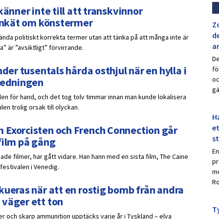
änner inte till att transkvinnor
 enkät om könstermer
Z
de
nda politiskt korrekta termer utan att tänka på att många inte är
a
 är ”avsiktligt” förvirrande.
De
der tusentals hårda osthjul när en hylla i
fö
oc
nledningen
gä
ulen för hand, och det tog tolv timmar innan man kunde lokalisera
n trolig orsak till olyckan.
Ha
et
 Exorcisten och French Connection går
s
film på gång
En
de filmer, har gått vidare. Han hann med en sista film, The Caine
pr
festivalen i Venedig.
mo
Ro
kueras när att en rostig bomb från andra
 väger ett ton
Ty
er och skarp ammunition upptäcks varje år i Tyskland – elva