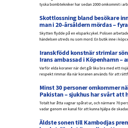
tyska bombtekniker har sedan 2000 omkommit i ar
Skottlossning bland besökare inn
man i 20-årsåldern mördas – fyra
Skytten flydde på en elsparkcykel. Polisen arbetade
händelsen utreds nu som mord. En butik inne i köpce
Iranskfödd konstnär strimlar sön
Irans ambassad i Köpenhamn – a
Varför elda koraner när det går lika bra med ett rivj
respekt rimmar illa när koranen används för att rättf
Minst 30 personer omkommer när 
Pakistan – sjukhus har svårt att 
Totalt har åtta vagnar spårat ur, och närmare 70 pers
vadar genom en kanal för att kunna hjälpa de skadad
Äldste sonen till Kambodjas prem