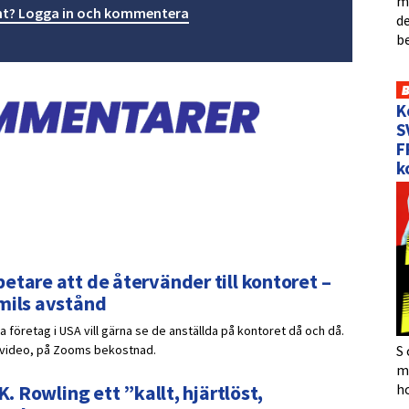
me
t? Logga in och kommentera
de
b
K
S
F
k
etare att de återvänder till kontoret –
 mils avstånd
 företag i USA vill gärna se de anställda på kontoret då och då.
S 
r video, på Zooms bekostnad.
må
h
K. Rowling ett ”kallt, hjärtlöst,