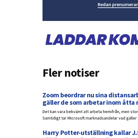
Redan prenumeran
Fler notiser
Zoom beordrar nu sina distansarb
gäller de som arbetar inom åtta
Det kan vara bekvämt att arbeta hemifrån, men stora
Samtidigt tar Microsoft marknadsandelar vad gälle
Harry Potter-utställning kallar J.