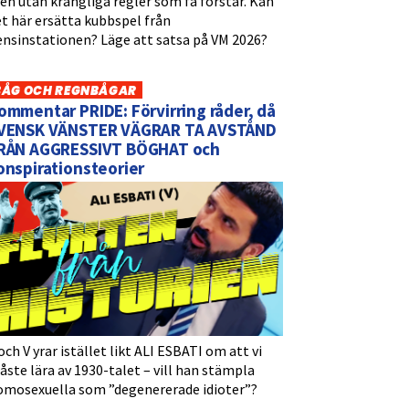
n utan krångliga regler som få förstår. Kan
t här ersätta kubbspel från
ensinstationen? Läge att satsa på VM 2026?
BÅG OCH REGNBÅGAR
ommentar PRIDE: Förvirring råder, då
VENSK VÄNSTER VÄGRAR TA AVSTÅND
RÅN AGGRESSIVT BÖGHAT och
onspirationsteorier
och V yrar istället likt ALI ESBATI om att vi
ste lära av 1930-talet – vill han stämpla
omosexuella som ”degenererade idioter”?