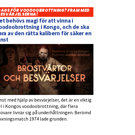
DAGS FÖR VOODOOBROTTNING? FRAM MED
BESVÄRJELSERNA!
et behövs magi för att vinna i
oodoobrottning i Kongo, och de ska
ara av den rätta kalibern för säker en
inst
nst med hjälp av besvärjelser, det är en viktig
l i Kongos voodoobrottning, där flera
tövare livnär sig på underhållningen. Berömd
oxningsmatch 1974 lade grunden.