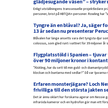
glädjesugande väsen” – stryker
Enligt utställningens transsexuelle projektledare p
personer, brist på HBTQIA+-personer. Rowling har ”s
Tyngre än en blåval? Ja, säger fo
13 år sedan nu presenterar Peruc
Blåvalen har länge ansetts vara det tyngsta djur som
colossus, som gled runt i vattnet för 39 miljoner år 
Flygplatsstöld i Spanien – tjuv
över 90 miljoner kronor i kontant
”Älskling, har du sett till min guld- och diamantpr
klockan och buntarna med sedlar?” Då var tjuvarna red
Erfaren monsterjägare? Loch Ness
frivilliga till den största jakten
Det är ännu oklart hur forskarna agerar om Nessie 
infraröda kameror och en hydrofon gör man ett försö