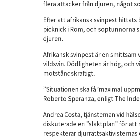
flera attacker från djuren, något so
Efter att afrikansk svinpest hittats
picknick i Rom, och soptunnorna sk
djuren.
Afrikansk svinpest är en smittsam
vildsvin. Dödligheten är hög, och
motståndskraftigt.
”Situationen ska få ’maximal uppmä
Roberto Speranza, enligt The Ind
Andrea Costa, tjänsteman vid hälso
diskuterade en ”slaktplan” för att
respekterar djurrättsaktivisternas 