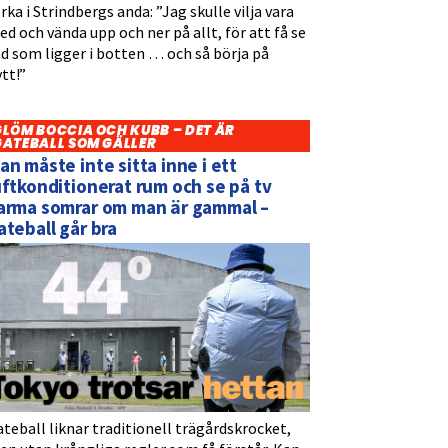
rka i Strindbergs anda: ”Jag skulle vilja vara
d och vända upp och ner på allt, för att få se
d som ligger i botten … och så börja på
tt!”
GLÖM BOCCIA OCH KUBB – DET ÄR
GATEBALL SOM GÄLLER
an måste inte sitta inne i ett
uftkonditionerat rum och se på tv
arma somrar om man är gammal –
ateball går bra
teball liknar traditionell trägårdskrocket,