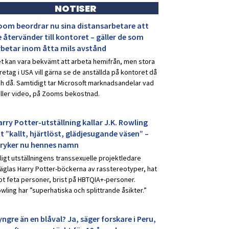
NOTISER
oom beordrar nu sina distansarbetare att
 återvänder till kontoret – gäller de som
rbetar inom åtta mils avstånd
t kan vara bekvämt att arbeta hemifrån, men stora
retag i USA vill gärna se de anställda på kontoret då
h då. Samtidigt tar Microsoft marknadsandelar vad
ller video, på Zooms bekostnad.
rry Potter-utställning kallar J.K. Rowling
t ”kallt, hjärtlöst, glädjesugande väsen” –
tryker nu hennes namn
ligt utställningens transsexuelle projektledare
äglas Harry Potter-böckerna av rasstereotyper, hat
t feta personer, brist på HBTQIA+-personer.
wling har ”superhatiska och splittrande åsikter.”
ngre än en blåval? Ja, säger forskare i Peru,