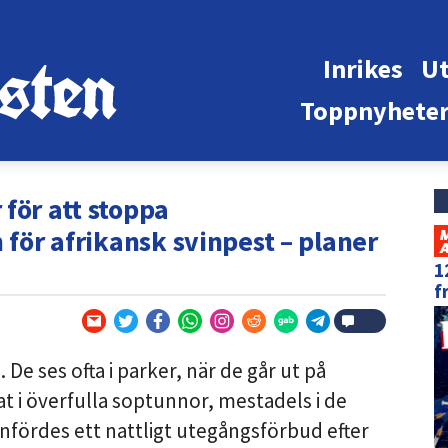
Inrikes
Ut
Toppnyhete
för att stoppa
 för afrikansk svinpest – planer
1
f
 De ses ofta i parker, när de går ut på
mat i överfulla soptunnor, mestadels i de
infördes ett nattligt utegångsförbud efter