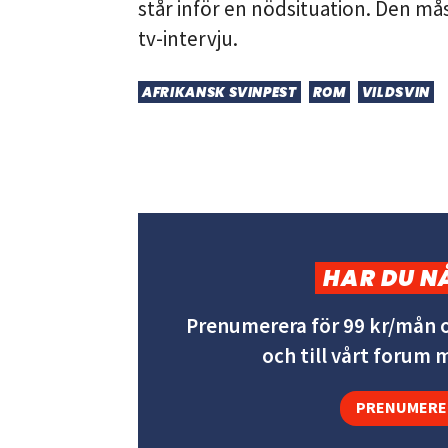
står inför en nödsituation. Den må
tv-intervju.
AFRIKANSK SVINPEST
ROM
VILDSVIN
HAR DU N
Prenumerera för 99 kr/mån o
och till vårt forum
PRENUMERE