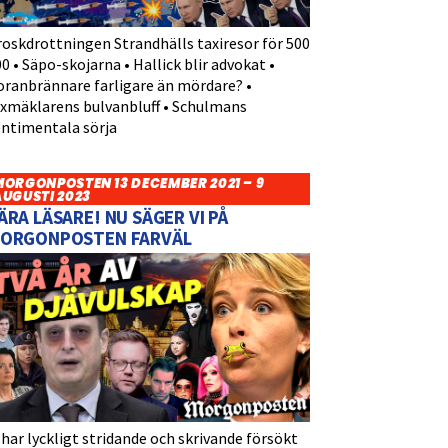
roskdrottningen Strandhälls taxiresor för 500
0 • Säpo-skojarna • Hallick blir advokat •
oranbrännare farligare än mördare? •
yxmäklarens bulvanbluff • Schulmans
entimentala sörja
MORGONPOSTEN 13 DECEMBER 2021 – 9
AUGUSTI 2023
ÄRA LÄSARE! NU SÄGER VI PÅ
ORGONPOSTEN FARVÄL
 har lyckligt stridande och skrivande försökt