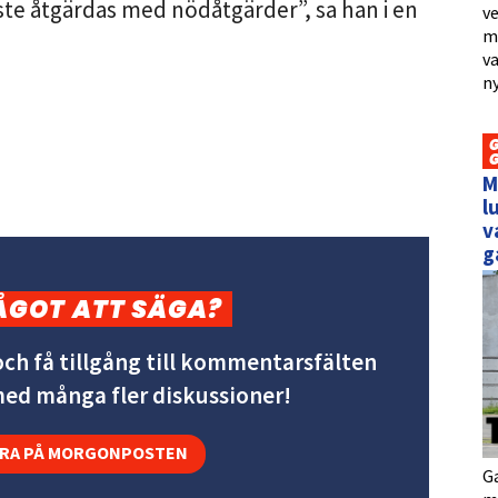
ste åtgärdas med nödåtgärder”, sa han i en
ve
me
va
ny
M
l
v
g
ÅGOT ATT SÄGA?
ch få tillgång till kommentarsfälten
 med många fler diskussioner!
RA PÅ MORGONPOSTEN
Ga