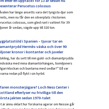
om efter en upptäckt för 13 år sedan nu
resenterar Perucetus colossus
åvalen har länge ansetts vara det tyngsta djur som
nnits, men nu får den en silverplats i historien.
rucetus colossus, som gled runt i vattnet för 39
ljoner år sedan, vägde upp till 320 ton.
ygplatsstöld i Spanien – tjuvar tar en
iamantprydd Hermès-väska och över 90
iljoner kronor i kontanter och juveler
lskling, har du sett till min guld- och diamantprydda
ndväska med mina diamantörhängen, tiomiljoners
lgari-klockan och buntarna med sedlar?” Då var
uvarna redan på flykt i sin hyrbil.
rfaren monsterjägare? Loch Ness Center i
ottland efterlyser nu frivilliga till den
törsta jakten sedan 1970-talet
t är ännu oklart hur forskarna agerar om Nessie går