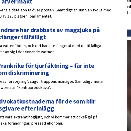
n ärver makt
ti
in
Sens äldste son ta över posten. Samtidigt är Hun Sen tydlig med
fö
0 av 125 platser i parlamentet.
andrare har drabbats av magsjuka på
tänger tillfälligt
a vattenflöden, och det har inte fungerat med de tillfälliga
r av sig i det rinnande vattnet.
ankrike för tjurfäktning – får inte
som diskriminering
eras försörjning”, säger truppens manager. Samtidigt menar
owerna är ”kontraproduktiva”.
advokatkostnaderna för de som blir
sgivare efter inlägg
t vara extremt högljutt, och vi kommer att också gå på
riska förändringar, pressad ekonomi.