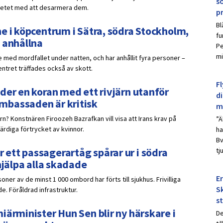
s
betet med att desarmera dem.
p
Bl
e i köpcentrum i Sätra, södra Stockholm,
fu
 anhållna
Pe
mi
 med mordfallet under natten, och har anhållit fyra personer –
ntret träffades också av skott.
Fl
der en koran med ett rivjärn utanför
d
mbassaden är kritisk
m
ärn? Konstnären Firoozeh Bazrafkan vill visa att Irans krav på
”Ä
ärdiga förtrycket av kvinnor.
ha
Bv
ett passagerartåg spårar ur i södra
tj
hjälpa alla skadade
E
oner av de minst 1 000 ombord har förts till sjukhus. Frivilliga
Sk
e. Föråldrad infrastruktur.
s
iärminister Hun Sen blir ny härskare i
De