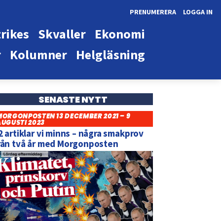
PRENUMERERA
LOGGA IN
rikes
Skvaller
Ekonomi
r
Kolumner
Helgläsning
SENASTE NYTT
MORGONPOSTEN 13 DECEMBER 2021 – 9
AUGUSTI 2023
2 artiklar vi minns – några smakprov
rån två år med Morgonposten