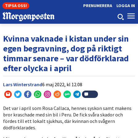
TIPSA OSS!
PRENUMERERA
LOGGA IN
Kvinna vaknade i kistan under sin
egen begravning, dog på riktigt
timmar senare – var dödförklarad
efter olycka i april
Lars Winterstrand
6 maj 2022,
kl
12.08
Det var i april som Rosa Callaca, hennes syskon samt makens
bror kraschade med sin bil i Peru. De fick svåra skador och
fördes till ett lokalt sjukhus, där kvinnan och svågern
dödförklarades.