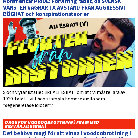
Kommentar PRIDE: Förvirring råder, då SVENSK
VÄNSTER VÄGRAR TA AVSTÅND FRÅN AGGRESSIVT
BÖGHAT och konspirationsteorier
S och V yrar istället likt ALI ESBATI om att vi måste lära av
1930-talet – vill han stämpla homosexuella som
”degenererade idioter”?
DAGS FÖR VOODOOBROTTNING? FRAM MED
BESVÄRJELSERNA!
Det behövs magi för att vinna i voodoobrottning i