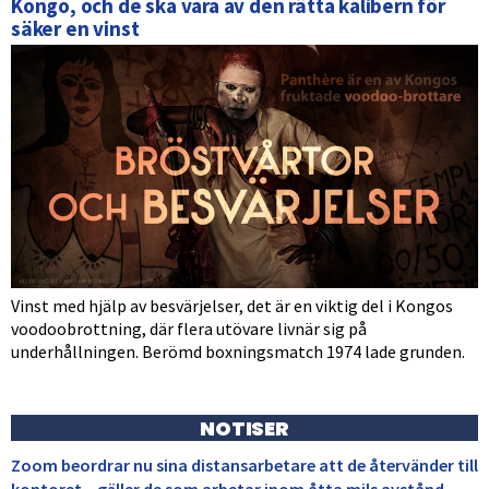
Kongo, och de ska vara av den rätta kalibern för
säker en vinst
Vinst med hjälp av besvärjelser, det är en viktig del i Kongos
voodoobrottning, där flera utövare livnär sig på
underhållningen. Berömd boxningsmatch 1974 lade grunden.
NOTISER
Zoom beordrar nu sina distansarbetare att de återvänder till