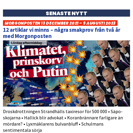
SENASTE NYTT
MORGONPOSTEN 13 DECEMBER 2021 – 9 AUGUSTI 2023
12 artiklar vi minns – några smakprov från två år
med Morgonposten
Droskdrottningen Strandhälls taxiresor för 500 000 • Säpo-
skojarna • Hallick blir advokat • Koranbrännare farligare än
mördare? • Lyxmäklarens bulvanbluff • Schulmans
sentimentala sörja