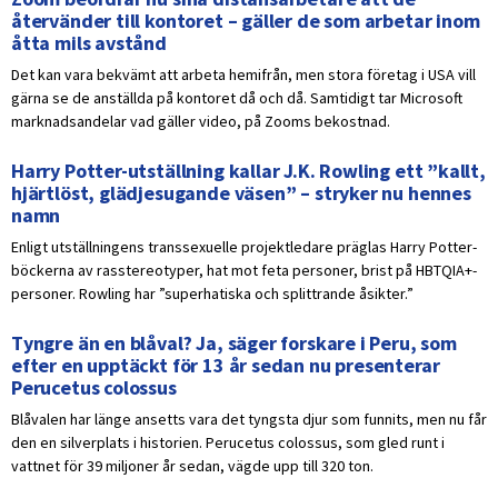
återvänder till kontoret – gäller de som arbetar inom
åtta mils avstånd
Det kan vara bekvämt att arbeta hemifrån, men stora företag i USA vill
gärna se de anställda på kontoret då och då. Samtidigt tar Microsoft
marknadsandelar vad gäller video, på Zooms bekostnad.
Harry Potter-utställning kallar J.K. Rowling ett ”kallt,
hjärtlöst, glädjesugande väsen” – stryker nu hennes
namn
Enligt utställningens transsexuelle projektledare präglas Harry Potter-
böckerna av rasstereotyper, hat mot feta personer, brist på HBTQIA+-
personer. Rowling har ”superhatiska och splittrande åsikter.”
Tyngre än en blåval? Ja, säger forskare i Peru, som
efter en upptäckt för 13 år sedan nu presenterar
Perucetus colossus
Blåvalen har länge ansetts vara det tyngsta djur som funnits, men nu får
den en silverplats i historien. Perucetus colossus, som gled runt i
vattnet för 39 miljoner år sedan, vägde upp till 320 ton.