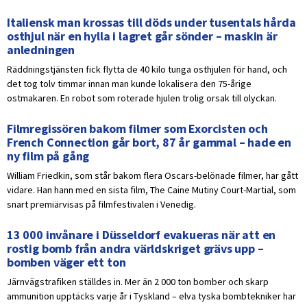
Italiensk man krossas till döds under tusentals hårda
osthjul när en hylla i lagret går sönder – maskin är
anledningen
Räddningstjänsten fick flytta de 40 kilo tunga osthjulen för hand, och
det tog tolv timmar innan man kunde lokalisera den 75-årige
ostmakaren. En robot som roterade hjulen trolig orsak till olyckan.
Filmregissören bakom filmer som Exorcisten och
French Connection går bort, 87 år gammal – hade en
ny film på gång
William Friedkin, som står bakom flera Oscars-belönade filmer, har gått
vidare. Han hann med en sista film, The Caine Mutiny Court-Martial, som
snart premiärvisas på filmfestivalen i Venedig.
13 000 invånare i Düsseldorf evakueras när att en
rostig bomb från andra världskriget grävs upp –
bomben väger ett ton
Järnvägstrafiken ställdes in. Mer än 2 000 ton bomber och skarp
ammunition upptäcks varje år i Tyskland – elva tyska bombtekniker har