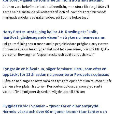
kontoret – gäller de som arbetar inom åtta mils avstånd
Det kan vara bekvämt att arbeta hemifrån, men stora företag i USA vill
gärna se de anställda på kontoret då och då. Samtidigt tar Microsoft
marknadsandelar vad gäller video, på Zooms bekostnad.
Harry Potter-utställning kallar J.K. Rowling ett ”kallt,
hjärtlöst, glädjesugande väsen” – stryker nu hennes namn
Enligt utställningens transsexuelle projektledare präglas Harry Potter-
böckerna av rasstereotyper, hat mot feta personer, brist på HBTQIA+-
personer. Rowling har ”superhatiska och splittrande åsikter.”
Tyngre än en blåval? Ja, säger forskare i Peru, som efter en
upptäckt för 13 år sedan nu presenterar Perucetus colossus
Blåvalen har länge ansetts vara det tyngsta djur som funnits, men nu får
den en silverplats i historien. Perucetus colossus, som gled runt i
vattnet för 39 miljoner år sedan, vägde upp till 320 ton.
Flygplatsstöld i Spanien – tjuvar tar en diamantprydd
Hermès-väska och över 90 miljoner kronor i kontanter och