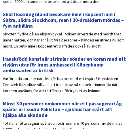
sedan 2000 omkommit i arbetet med att desarmera dem.
Skottlossning bland besökare inne i köpcentrum i
Sätra, södra Stockholm, man i 20-årsåldern mördas –
fyra anhållna
Skytten flydde på en elsparkcykel. Polisen arbetade med mordfallet
under natten, och har anhållit fyra personer – händelsen utreds nu som
mord. En butik inne i köpcentret träffades också av skott.
Iranskfödd konstnär strimlar sönder en koran med ett
rivjärn utanför Irans ambassad i Köpenhamn –
ambassaden är kritisk
Varför elda koraner när det går lika bra med ett rivjärn? Konstnären
Firoozeh Bazrafkan vill visa att Irans krav på respekt rimmar illa när
koranen används för att rättfärdiga förtrycket av kvinnor.
Minst 30 personer omkommer när ett passagerartåg
spårar ur i södra Pakistan – sjukhus har svårt att
hjälpa alla skadade
Totalt har åtta vagnar spårat ur, och närmare 70 personer av de minst