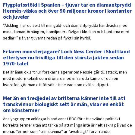
Flygplatsstöld i Spanien – tjuvar tar en diamantprydd
Hermès-väska och över 90 miljoner kronor i kontanter
och juveler
”Älskling, har du sett till min guld- och diamantprydda handväska med
mina diamantörhängen, tiomiljoners Bvlgari-klockan och buntarna med
sedlar?” Då var tjuvarna redan på flykt i sin hyrbil.
Erfaren monsterjägare? Loch Ness Center i Skottland
efterlyser nu frivilliga till den största jakten sedan
1970-talet
Det är ännu oklart hur forskarna agerar om Nessie går till attack, men
med modern teknik som drönare med infraröda kameror och en
hydrofon gör man ett försök att se vad som dväljs i djupet.
Mer än en tredjedel av britterna känner inte till att
transkvinnor biologiskt sett är män, visar en enkät
om könstermer
Analysgruppen anklagar bland annat BBC för att använda politiskt
korrekta termer utan att tänka på att många inte är helt säkra på vad de
menar. Termer som ”transkvinna” är ”avsiktligt” förvirrande.