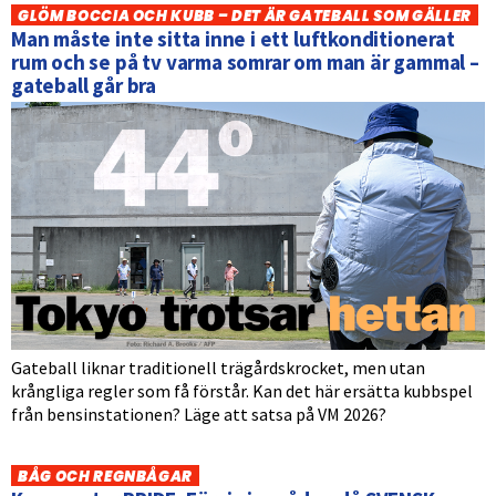
GLÖM BOCCIA OCH KUBB – DET ÄR GATEBALL SOM GÄLLER
Man måste inte sitta inne i ett luftkonditionerat
rum och se på tv varma somrar om man är gammal –
gateball går bra
Gateball liknar traditionell trägårdskrocket, men utan
krångliga regler som få förstår. Kan det här ersätta kubbspel
från bensinstationen? Läge att satsa på VM 2026?
BÅG OCH REGNBÅGAR