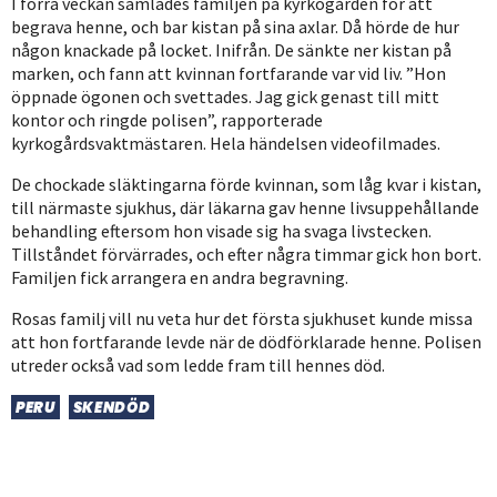
I förra veckan samlades familjen på kyrkogården för att
begrava henne, och bar kistan på sina axlar. Då hörde de hur
någon knackade på locket. Inifrån. De sänkte ner kistan på
marken, och fann att kvinnan fortfarande var vid liv. ”Hon
öppnade ögonen och svettades. Jag gick genast till mitt
kontor och ringde polisen”, rapporterade
kyrkogårdsvaktmästaren. Hela händelsen videofilmades.
De chockade släktingarna förde kvinnan, som låg kvar i kistan,
till närmaste sjukhus, där läkarna gav henne livsuppehållande
behandling eftersom hon visade sig ha svaga livstecken.
Tillståndet förvärrades, och efter några timmar gick hon bort.
Familjen fick arrangera en andra begravning.
Rosas familj vill nu veta hur det första sjukhuset kunde missa
att hon fortfarande levde när de dödförklarade henne. Polisen
utreder också vad som ledde fram till hennes död.
PERU
SKENDÖD