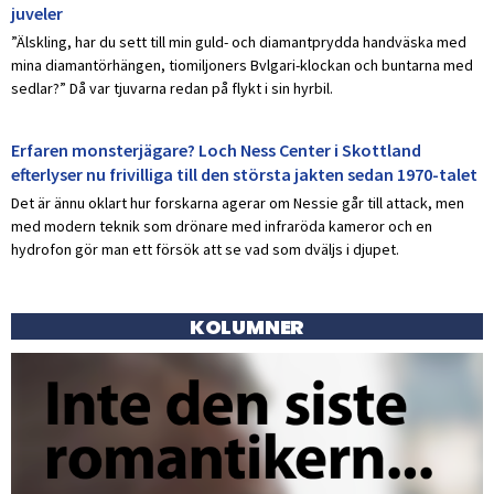
juveler
”Älskling, har du sett till min guld- och diamantprydda handväska med
mina diamantörhängen, tiomiljoners Bvlgari-klockan och buntarna med
sedlar?” Då var tjuvarna redan på flykt i sin hyrbil.
Erfaren monsterjägare? Loch Ness Center i Skottland
efterlyser nu frivilliga till den största jakten sedan 1970-talet
Det är ännu oklart hur forskarna agerar om Nessie går till attack, men
med modern teknik som drönare med infraröda kameror och en
hydrofon gör man ett försök att se vad som dväljs i djupet.
KOLUMNER