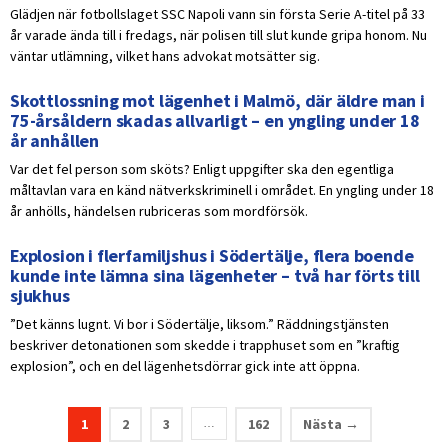
Glädjen när fotbollslaget SSC Napoli vann sin första Serie A-titel på 33
år varade ända till i fredags, när polisen till slut kunde gripa honom. Nu
väntar utlämning, vilket hans advokat motsätter sig.
Skottlossning mot lägenhet i Malmö, där äldre man i
75-årsåldern skadas allvarligt – en yngling under 18
år anhållen
Var det fel person som sköts? Enligt uppgifter ska den egentliga
måltavlan vara en känd nätverkskriminell i området. En yngling under 18
år anhölls, händelsen rubriceras som mordförsök.
Explosion i flerfamiljshus i Södertälje, flera boende
kunde inte lämna sina lägenheter – två har förts till
sjukhus
”Det känns lugnt. Vi bor i Södertälje, liksom.” Räddningstjänsten
beskriver detonationen som skedde i trapphuset som en ”kraftig
explosion”, och en del lägenhetsdörrar gick inte att öppna.
1
2
3
162
Nästa →
…