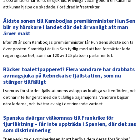
1 000 ombord har förts till sjukhus. Frivilliga vadar genom en kanal för
att kunna hjälpa de skadade. Föråldrad infrastruktur.
Äldste sonen till Kambodjas premiärminister Hun Sen
blir ny härskare i landet där det är vanligt att man
ärver makt
Efter 38 år som Kambodjas premiärminister får Hun Sens äldste son ta
över posten. Samtidigt är Hun Sen tydlig med att han fortsätter leda
regeringspartiet, som har 120 av 125 platser i parlamentet.
Räcker toalettpapperet? Flera vandrare har drabbats
av magsjuka på Kebnekaise fjällstation, som nu
stänger tillfälligt
I somras förstördes fjällstationens avlopp av kraftiga vattenflöden, och
det har inte fungerat med de tillfälliga bajamajorna. Vandrare bajsar
nära lederna, och tvättar av sig i det rinnande vattnet.
Spanska dvärgar välkomnas till Frankrike för
tjurfäktning – får inte uppträda i Spanien, där det ses
som diskriminering
”Den verkliga diskrimineringen är att beröva dem deras försörjning”,