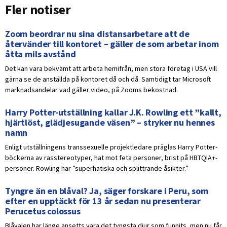
Fler notiser
Zoom beordrar nu sina distansarbetare att de
återvänder till kontoret – gäller de som arbetar inom
åtta mils avstånd
Det kan vara bekvämt att arbeta hemifrån, men stora företag i USA vill
gärna se de anställda på kontoret då och då. Samtidigt tar Microsoft
marknadsandelar vad gäller video, på Zooms bekostnad.
Harry Potter-utställning kallar J.K. Rowling ett ”kallt,
hjärtlöst, glädjesugande väsen” – stryker nu hennes
namn
Enligt utställningens transsexuelle projektledare präglas Harry Potter-
böckerna av rasstereotyper, hat mot feta personer, brist på HBTQIA+-
personer. Rowling har ”superhatiska och splittrande åsikter.”
Tyngre än en blåval? Ja, säger forskare i Peru, som
efter en upptäckt för 13 år sedan nu presenterar
Perucetus colossus
Blåvalen har länge ansetts vara det tyngsta djur som funnits, men nu får