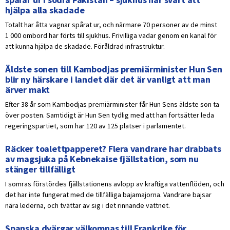
hjälpa alla skadade
Totalt har åtta vagnar spårat ur, och närmare 70 personer av de minst
1 000 ombord har förts till sjukhus. Frivilliga vadar genom en kanal för
att kunna hjälpa de skadade. Föråldrad infrastruktur.
Äldste sonen till Kambodjas premiärminister Hun Sen
blir ny härskare i landet där det är vanligt att man
ärver makt
Efter 38 år som Kambodjas premiärminister får Hun Sens äldste son ta
över posten. Samtidigt är Hun Sen tydlig med att han fortsätter leda
regeringspartiet, som har 120 av 125 platser i parlamentet.
Räcker toalettpapperet? Flera vandrare har drabbats
av magsjuka på Kebnekaise fjällstation, som nu
stänger tillfälligt
I somras förstördes fjällstationens avlopp av kraftiga vattenflöden, och
det har inte fungerat med de tillfälliga bajamajorna. Vandrare bajsar
nära lederna, och tvättar av sig i det rinnande vattnet.
Spanska dvärgar välkomnas till Frankrike för