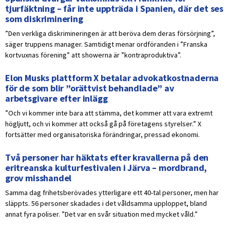
tjurfäktning – får inte uppträda i Spanien, där det ses
som diskriminering
”Den verkliga diskrimineringen är att beröva dem deras försörjning”,
säger truppens manager. Samtidigt menar ordföranden i ”Franska
kortvuxnas förening” att showerna är ”kontraproduktiva”.
Elon Musks plattform X betalar advokatkostnaderna
för de som blir ”orättvist behandlade” av
arbetsgivare efter inlägg
”Och vi kommer inte bara att stämma, det kommer att vara extremt
högljutt, och vi kommer att också gå på företagens styrelser.” X
fortsätter med organisatoriska förändringar, pressad ekonomi.
Två personer har häktats efter kravallerna på den
eritreanska kulturfestivalen i Järva – mordbrand,
grov misshandel
Samma dag frihetsberövades ytterligare ett 40-tal personer, men har
släppts. 56 personer skadades i det våldsamma upploppet, bland
annat fyra poliser. ”Det var en svår situation med mycket våld.”