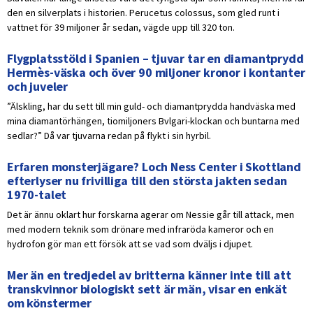
den en silverplats i historien. Perucetus colossus, som gled runt i
vattnet för 39 miljoner år sedan, vägde upp till 320 ton.
Flygplatsstöld i Spanien – tjuvar tar en diamantprydd
Hermès-väska och över 90 miljoner kronor i kontanter
och juveler
”Älskling, har du sett till min guld- och diamantprydda handväska med
mina diamantörhängen, tiomiljoners Bvlgari-klockan och buntarna med
sedlar?” Då var tjuvarna redan på flykt i sin hyrbil.
Erfaren monsterjägare? Loch Ness Center i Skottland
efterlyser nu frivilliga till den största jakten sedan
1970-talet
Det är ännu oklart hur forskarna agerar om Nessie går till attack, men
med modern teknik som drönare med infraröda kameror och en
hydrofon gör man ett försök att se vad som dväljs i djupet.
Mer än en tredjedel av britterna känner inte till att
transkvinnor biologiskt sett är män, visar en enkät
om könstermer