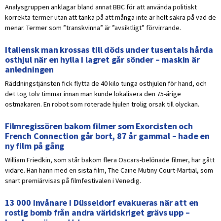
Analysgruppen anklagar bland annat BBC för att använda politiskt
korrekta termer utan att tänka på att många inte är helt säkra på vad de
menar. Termer som ”transkvinna” är ”avsiktligt” förvirrande.
Italiensk man krossas till döds under tusentals hårda
osthjul när en hylla i lagret går sönder – maskin är
anledningen
Räddningstjänsten fick flytta de 40 kilo tunga osthjulen för hand, och
det tog tolv timmar innan man kunde lokalisera den 75-årige
ostmakaren. En robot som roterade hjulen trolig orsak till olyckan.
Filmregissören bakom filmer som Exorcisten och
French Connection går bort, 87 år gammal – hade en
ny film på gång
William Friedkin, som står bakom flera Oscars-belönade filmer, har gått
vidare. Han hann med en sista film, The Caine Mutiny Court-Martial, som
snart premiärvisas på filmfestivalen i Venedig.
13 000 invånare i Düsseldorf evakueras när att en
rostig bomb från andra världskriget grävs upp –