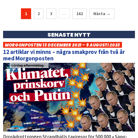
1
2
3
162
Nästa →
…
SENASTE NYTT
MORGONPOSTEN 13 DECEMBER 2021 – 9 AUGUSTI 2023
12 artiklar vi minns – några smakprov från två år
med Morgonposten
Droskdrottningen Strandhälls taxiresor för 500 000 • Säpo-