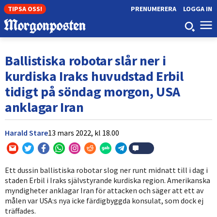
TIPSA OSS!
PRENUMERERA
LOGGA IN
Ballistiska robotar slår ner i
kurdiska Iraks huvudstad Erbil
tidigt på söndag morgon, USA
anklagar Iran
Harald Stare
13 mars 2022,
kl
18.00
Ett dussin ballistiska robotar slog ner runt midnatt till i dag i
staden Erbil i Iraks självstyrande kurdiska region. Amerikanska
myndigheter anklagar Iran för attacken och säger att ett av
målen var USA:s nya icke färdigbyggda konsulat, som dock ej
träffades.