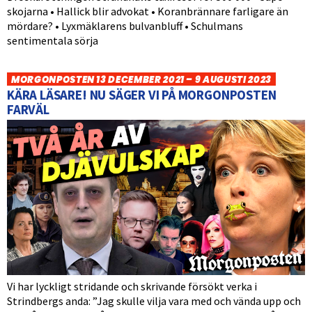
skojarna • Hallick blir advokat • Koranbrännare farligare än
mördare? • Lyxmäklarens bulvanbluff • Schulmans
sentimentala sörja
MORGONPOSTEN 13 DECEMBER 2021 – 9 AUGUSTI 2023
KÄRA LÄSARE! NU SÄGER VI PÅ MORGONPOSTEN
FARVÄL
Vi har lyckligt stridande och skrivande försökt verka i
Strindbergs anda: ”Jag skulle vilja vara med och vända upp och