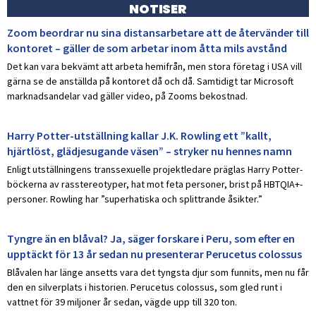
NOTISER
Zoom beordrar nu sina distansarbetare att de återvänder till
kontoret – gäller de som arbetar inom åtta mils avstånd
Det kan vara bekvämt att arbeta hemifrån, men stora företag i USA vill
gärna se de anställda på kontoret då och då. Samtidigt tar Microsoft
marknadsandelar vad gäller video, på Zooms bekostnad.
Harry Potter-utställning kallar J.K. Rowling ett ”kallt,
hjärtlöst, glädjesugande väsen” – stryker nu hennes namn
Enligt utställningens transsexuelle projektledare präglas Harry Potter-
böckerna av rasstereotyper, hat mot feta personer, brist på HBTQIA+-
personer. Rowling har ”superhatiska och splittrande åsikter.”
Tyngre än en blåval? Ja, säger forskare i Peru, som efter en
upptäckt för 13 år sedan nu presenterar Perucetus colossus
Blåvalen har länge ansetts vara det tyngsta djur som funnits, men nu får
den en silverplats i historien. Perucetus colossus, som gled runt i
vattnet för 39 miljoner år sedan, vägde upp till 320 ton.