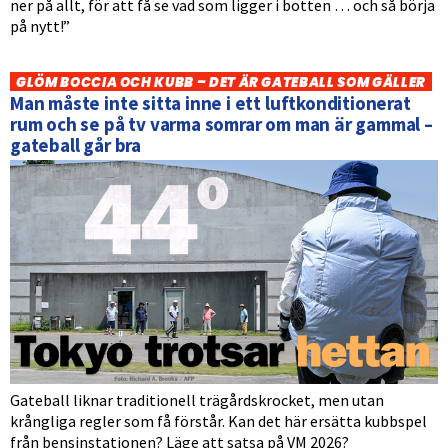
ner på allt, för att få se vad som ligger i botten … och så börja
på nytt!”
GLÖM BOCCIA OCH KUBB – DET ÄR GATEBALL SOM GÄLLER
Man måste inte sitta inne i ett luftkonditionerat
rum och se på tv varma somrar om man är gammal –
gateball går bra
Gateball liknar traditionell trägårdskrocket, men utan
krångliga regler som få förstår. Kan det här ersätta kubbspel
från bensinstationen? Läge att satsa på VM 2026?