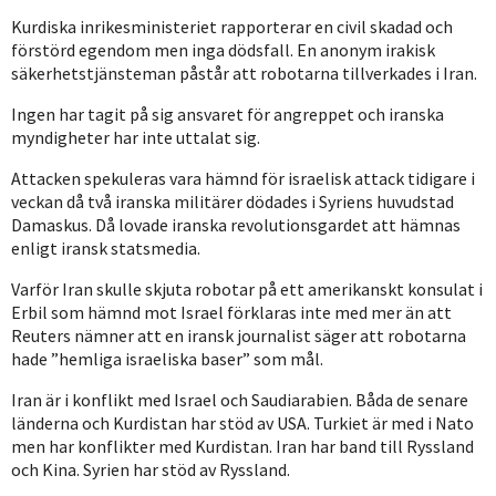
Kurdiska inrikesministeriet rapporterar en civil skadad och
förstörd egendom men inga dödsfall. En anonym irakisk
säkerhetstjänsteman påstår att robotarna tillverkades i Iran.
Ingen har tagit på sig ansvaret för angreppet och iranska
myndigheter har inte uttalat sig.
Attacken spekuleras vara hämnd för israelisk attack tidigare i
veckan då två iranska militärer dödades i Syriens huvudstad
Damaskus. Då lovade iranska revolutionsgardet att hämnas
enligt iransk statsmedia.
Varför Iran skulle skjuta robotar på ett amerikanskt konsulat i
Erbil som hämnd mot Israel förklaras inte med mer än att
Reuters nämner att en iransk journalist säger att robotarna
hade ”hemliga israeliska baser” som mål.
Iran är i konflikt med Israel och Saudiarabien. Båda de senare
länderna och Kurdistan har stöd av USA. Turkiet är med i Nato
men har konflikter med Kurdistan. Iran har band till Ryssland
och Kina. Syrien har stöd av Ryssland.