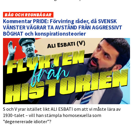
BÅG OCH REGNBÅGAR
Kommentar PRIDE: Förvirring råder, då SVENSK
VÄNSTER VÄGRAR TA AVSTÅND FRÅN AGGRESSIVT
BÖGHAT och konspirationsteorier
S och V yrar istället likt ALI ESBATI om att vi måste lära av
1930-talet – vill han stämpla homosexuella som
”degenererade idioter”?