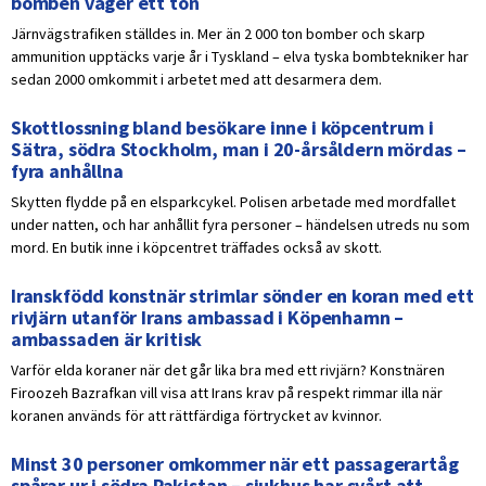
bomben väger ett ton
Järnvägstrafiken ställdes in. Mer än 2 000 ton bomber och skarp
ammunition upptäcks varje år i Tyskland – elva tyska bombtekniker har
sedan 2000 omkommit i arbetet med att desarmera dem.
Skottlossning bland besökare inne i köpcentrum i
Sätra, södra Stockholm, man i 20-årsåldern mördas –
fyra anhållna
Skytten flydde på en elsparkcykel. Polisen arbetade med mordfallet
under natten, och har anhållit fyra personer – händelsen utreds nu som
mord. En butik inne i köpcentret träffades också av skott.
Iranskfödd konstnär strimlar sönder en koran med ett
rivjärn utanför Irans ambassad i Köpenhamn –
ambassaden är kritisk
Varför elda koraner när det går lika bra med ett rivjärn? Konstnären
Firoozeh Bazrafkan vill visa att Irans krav på respekt rimmar illa när
koranen används för att rättfärdiga förtrycket av kvinnor.
Minst 30 personer omkommer när ett passagerartåg
spårar ur i södra Pakistan – sjukhus har svårt att