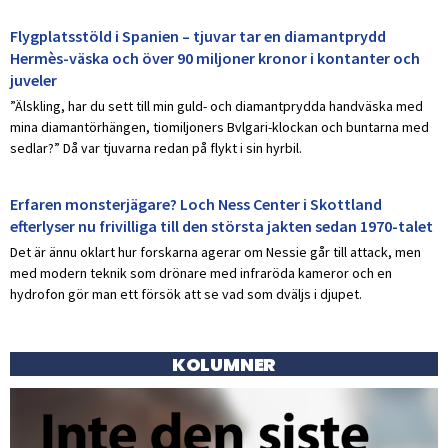
Flygplatsstöld i Spanien – tjuvar tar en diamantprydd
Hermès-väska och över 90 miljoner kronor i kontanter och
juveler
”Älskling, har du sett till min guld- och diamantprydda handväska med
mina diamantörhängen, tiomiljoners Bvlgari-klockan och buntarna med
sedlar?” Då var tjuvarna redan på flykt i sin hyrbil.
Erfaren monsterjägare? Loch Ness Center i Skottland
efterlyser nu frivilliga till den största jakten sedan 1970-talet
Det är ännu oklart hur forskarna agerar om Nessie går till attack, men
med modern teknik som drönare med infraröda kameror och en
hydrofon gör man ett försök att se vad som dväljs i djupet.
KOLUMNER