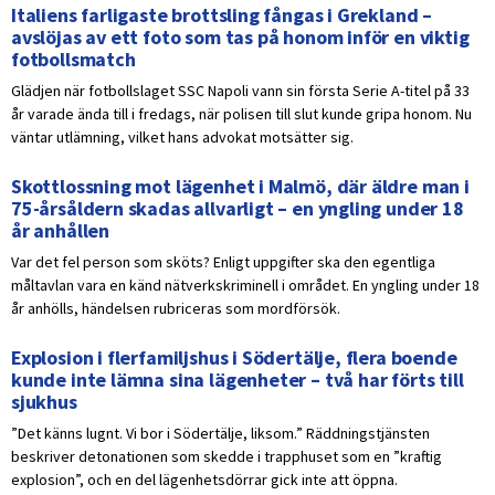
Italiens farligaste brottsling fångas i Grekland –
avslöjas av ett foto som tas på honom inför en viktig
fotbollsmatch
Glädjen när fotbollslaget SSC Napoli vann sin första Serie A-titel på 33
år varade ända till i fredags, när polisen till slut kunde gripa honom. Nu
väntar utlämning, vilket hans advokat motsätter sig.
Skottlossning mot lägenhet i Malmö, där äldre man i
75-årsåldern skadas allvarligt – en yngling under 18
år anhållen
Var det fel person som sköts? Enligt uppgifter ska den egentliga
måltavlan vara en känd nätverkskriminell i området. En yngling under 18
år anhölls, händelsen rubriceras som mordförsök.
Explosion i flerfamiljshus i Södertälje, flera boende
kunde inte lämna sina lägenheter – två har förts till
sjukhus
”Det känns lugnt. Vi bor i Södertälje, liksom.” Räddningstjänsten
beskriver detonationen som skedde i trapphuset som en ”kraftig
explosion”, och en del lägenhetsdörrar gick inte att öppna.