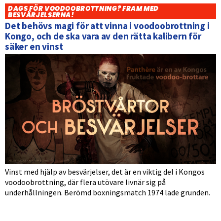
DAGS FÖR VOODOOBROTTNING? FRAM MED
BESVÄRJELSERNA!
Det behövs magi för att vinna i voodoobrottning i
Kongo, och de ska vara av den rätta kalibern för
säker en vinst
Vinst med hjälp av besvärjelser, det är en viktig del i Kongos
voodoobrottning, där flera utövare livnär sig på
underhållningen. Berömd boxningsmatch 1974 lade grunden.