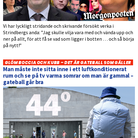
Vi har lyckligt stridande och skrivande försökt verka i
Strindbergs anda: ”Jag skulle vilja vara med och vända upp och
ner på allt, för att få se vad som ligger i botten … och så börja
på nytt!”
GLÖM BOCCIA OCH KUBB – DET ÄR GATEBALL SOM GÄLLER
Man måste inte sitta inne i ett luftkonditionerat
rum och se på tv varma somrar om man är gammal –
gateball går bra