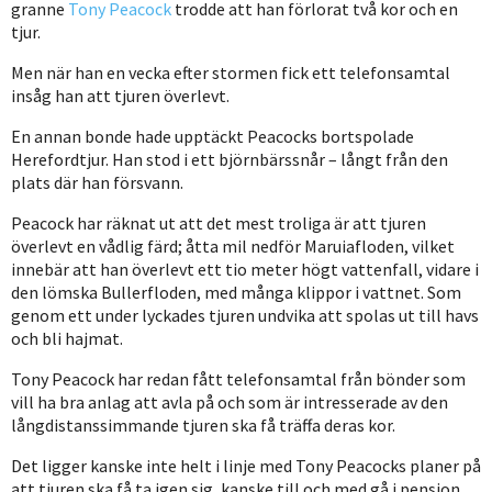
granne
Tony Peacock
trodde att han förlorat två kor och en
tjur.
Men när han en vecka efter stormen fick ett telefonsamtal
insåg han att tjuren överlevt.
En annan bonde hade upptäckt Peacocks bortspolade
Herefordtjur. Han stod i ett björnbärssnår – långt från den
plats där han försvann.
Peacock har räknat ut att det mest troliga är att tjuren
överlevt en vådlig färd; åtta mil nedför Maruiafloden, vilket
innebär att han överlevt ett tio meter högt vattenfall, vidare i
den lömska Bullerfloden, med många klippor i vattnet. Som
genom ett under lyckades tjuren undvika att spolas ut till havs
och bli hajmat.
Tony Peacock har redan fått telefonsamtal från bönder som
vill ha bra anlag att avla på och som är intresserade av den
långdistanssimmande tjuren ska få träffa deras kor.
Det ligger kanske inte helt i linje med Tony Peacocks planer på
att tjuren ska få ta igen sig, kanske till och med gå i pension.