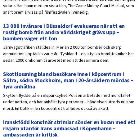
vidare. Han hann med en sista film, The Caine Mutiny Court-Martial, som
snart premiärvisas på filmfestivalen i Venedig.
13 000 invånare i Düsseldorf evakueras när att en
rostig bomb från andra världskriget grävs upp –
bomben väger ett ton
Järnvägstrafiken ställdes in. Mer än 2 000 ton bomber och skarp
ammunition upptäcks varje år i Tyskland – elva tyska bombtekniker har
sedan 2000 omkommit i arbetet med att desarmera dem.
Skottlossning bland besökare inne i köpcentrum i
Sätra, södra Stockholm, man i 20-årsåldern mördas –
fyra anhållna
Skytten flydde på en elsparkcykel. Polisen arbetade med mordfallet
under natten, och har anhållit fyra personer – händelsen utreds nu som
mord. En butik inne i köpcentret träffades också av skott.
Iranskfödd konstnär strimlar sönder en koran med ett
rivjärn utanför Irans ambassad i Köpenhamn –
ambassaden är kritisk