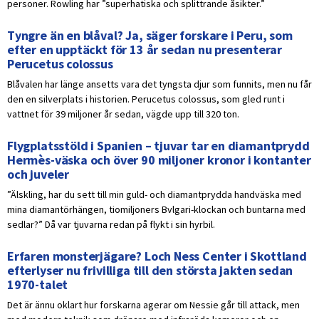
personer. Rowling har ”superhatiska och splittrande åsikter.”
Tyngre än en blåval? Ja, säger forskare i Peru, som
efter en upptäckt för 13 år sedan nu presenterar
Perucetus colossus
Blåvalen har länge ansetts vara det tyngsta djur som funnits, men nu får
den en silverplats i historien. Perucetus colossus, som gled runt i
vattnet för 39 miljoner år sedan, vägde upp till 320 ton.
Flygplatsstöld i Spanien – tjuvar tar en diamantprydd
Hermès-väska och över 90 miljoner kronor i kontanter
och juveler
”Älskling, har du sett till min guld- och diamantprydda handväska med
mina diamantörhängen, tiomiljoners Bvlgari-klockan och buntarna med
sedlar?” Då var tjuvarna redan på flykt i sin hyrbil.
Erfaren monsterjägare? Loch Ness Center i Skottland
efterlyser nu frivilliga till den största jakten sedan
1970-talet
Det är ännu oklart hur forskarna agerar om Nessie går till attack, men