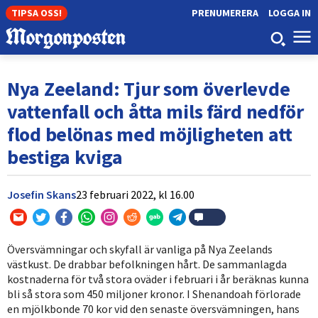
TIPSA OSS!
PRENUMERERA
LOGGA IN
Nya Zeeland: Tjur som överlevde
vattenfall och åtta mils färd nedför
flod belönas med möjligheten att
bestiga kviga
Josefin Skans
23 februari 2022,
kl
16.00
Översvämningar och skyfall är vanliga på Nya Zeelands
västkust. De drabbar befolkningen hårt. De sammanlagda
kostnaderna för två stora oväder i februari i år beräknas kunna
bli så stora som 450 miljoner kronor. I Shenandoah förlorade
en mjölkbonde 70 kor vid den senaste översvämningen, hans