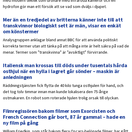
med modern teknik som drönare med infraröda kameror och en
hydrofon gör man ett försök att se vad som dväljs i djupet.
Mer än en tredjedel av britterna känner inte till att
transkvinnor biologiskt sett är män, visar en enkät
om könstermer
Analysgruppen anklagar bland annat BBC för att använda politiskt
korrekta termer utan att tänka på att många inte är helt säkra på vad de
menar. Termer som ”transkvinna” är ”avsiktligt” förvirrande.
Italiensk man krossas till döds under tusentals hårda
osthjul när en hylla i lagret går sönder – maskin är
anledningen
Räddningstjänsten fick flytta de 40 kilo tunga osthjulen för hand, och
det tog tolv timmar innan man kunde lokalisera den 75-årige
ostmakaren. En robot som roterade hjulen trolig orsak till olyckan.
Filmregissören bakom filmer som Exorcisten och
French Connection går bort, 87 år gammal – hade en
ny film på gång
William Friedkin, som står bakom flera Oscars-belönade filmer, har gått