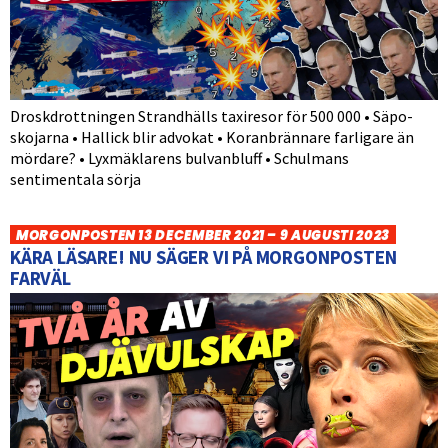
Droskdrottningen Strandhälls taxiresor för 500 000 • Säpo-
skojarna • Hallick blir advokat • Koranbrännare farligare än
mördare? • Lyxmäklarens bulvanbluff • Schulmans
sentimentala sörja
MORGONPOSTEN 13 DECEMBER 2021 – 9 AUGUSTI 2023
KÄRA LÄSARE! NU SÄGER VI PÅ MORGONPOSTEN
FARVÄL