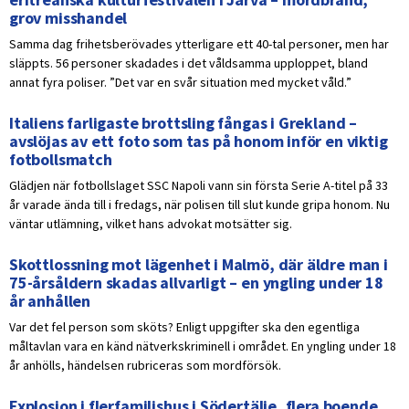
grov misshandel
Samma dag frihetsberövades ytterligare ett 40-tal personer, men har
släppts. 56 personer skadades i det våldsamma upploppet, bland
annat fyra poliser. ”Det var en svår situation med mycket våld.”
Italiens farligaste brottsling fångas i Grekland –
avslöjas av ett foto som tas på honom inför en viktig
fotbollsmatch
Glädjen när fotbollslaget SSC Napoli vann sin första Serie A-titel på 33
år varade ända till i fredags, när polisen till slut kunde gripa honom. Nu
väntar utlämning, vilket hans advokat motsätter sig.
Skottlossning mot lägenhet i Malmö, där äldre man i
75-årsåldern skadas allvarligt – en yngling under 18
år anhållen
Var det fel person som sköts? Enligt uppgifter ska den egentliga
måltavlan vara en känd nätverkskriminell i området. En yngling under 18
år anhölls, händelsen rubriceras som mordförsök.
Explosion i flerfamiljshus i Södertälje, flera boende