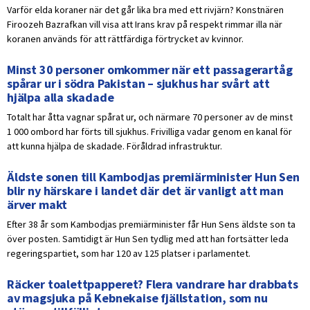
Varför elda koraner när det går lika bra med ett rivjärn? Konstnären
Firoozeh Bazrafkan vill visa att Irans krav på respekt rimmar illa när
koranen används för att rättfärdiga förtrycket av kvinnor.
Minst 30 personer omkommer när ett passagerartåg
spårar ur i södra Pakistan – sjukhus har svårt att
hjälpa alla skadade
Totalt har åtta vagnar spårat ur, och närmare 70 personer av de minst
1 000 ombord har förts till sjukhus. Frivilliga vadar genom en kanal för
att kunna hjälpa de skadade. Föråldrad infrastruktur.
Äldste sonen till Kambodjas premiärminister Hun Sen
blir ny härskare i landet där det är vanligt att man
ärver makt
Efter 38 år som Kambodjas premiärminister får Hun Sens äldste son ta
över posten. Samtidigt är Hun Sen tydlig med att han fortsätter leda
regeringspartiet, som har 120 av 125 platser i parlamentet.
Räcker toalettpapperet? Flera vandrare har drabbats
av magsjuka på Kebnekaise fjällstation, som nu