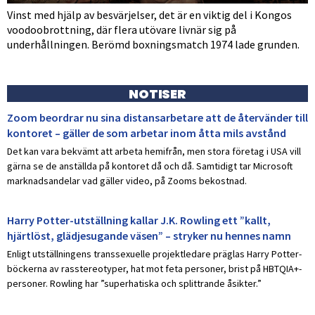
Vinst med hjälp av besvärjelser, det är en viktig del i Kongos
voodoobrottning, där flera utövare livnär sig på
underhållningen. Berömd boxningsmatch 1974 lade grunden.
NOTISER
Zoom beordrar nu sina distansarbetare att de återvänder till
kontoret – gäller de som arbetar inom åtta mils avstånd
Det kan vara bekvämt att arbeta hemifrån, men stora företag i USA vill
gärna se de anställda på kontoret då och då. Samtidigt tar Microsoft
marknadsandelar vad gäller video, på Zooms bekostnad.
Harry Potter-utställning kallar J.K. Rowling ett ”kallt,
hjärtlöst, glädjesugande väsen” – stryker nu hennes namn
Enligt utställningens transsexuelle projektledare präglas Harry Potter-
böckerna av rasstereotyper, hat mot feta personer, brist på HBTQIA+-
personer. Rowling har ”superhatiska och splittrande åsikter.”