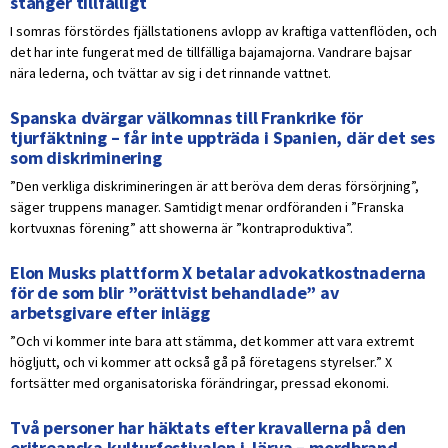
stänger tillfälligt
I somras förstördes fjällstationens avlopp av kraftiga vattenflöden, och
det har inte fungerat med de tillfälliga bajamajorna. Vandrare bajsar
nära lederna, och tvättar av sig i det rinnande vattnet.
Spanska dvärgar välkomnas till Frankrike för
tjurfäktning – får inte uppträda i Spanien, där det ses
som diskriminering
”Den verkliga diskrimineringen är att beröva dem deras försörjning”,
säger truppens manager. Samtidigt menar ordföranden i ”Franska
kortvuxnas förening” att showerna är ”kontraproduktiva”.
Elon Musks plattform X betalar advokatkostnaderna
för de som blir ”orättvist behandlade” av
arbetsgivare efter inlägg
”Och vi kommer inte bara att stämma, det kommer att vara extremt
högljutt, och vi kommer att också gå på företagens styrelser.” X
fortsätter med organisatoriska förändringar, pressad ekonomi.
Två personer har häktats efter kravallerna på den
eritreanska kulturfestivalen i Järva – mordbrand,