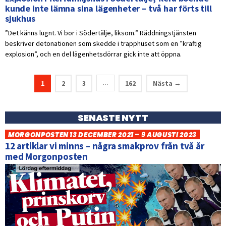
kunde inte lämna sina lägenheter – två har förts till
sjukhus
”Det känns lugnt. Vi bor i Södertälje, liksom.” Räddningstjänsten
beskriver detonationen som skedde i trapphuset som en ”kraftig
explosion”, och en del lägenhetsdörrar gick inte att öppna.
1
2
3
162
Nästa →
…
SENASTE NYTT
MORGONPOSTEN 13 DECEMBER 2021 – 9 AUGUSTI 2023
12 artiklar vi minns – några smakprov från två år
med Morgonposten