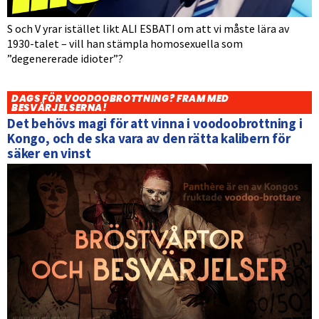
S och V yrar istället likt ALI ESBATI om att vi måste lära av
1930-talet – vill han stämpla homosexuella som
”degenererade idioter”?
DAGS FÖR VOODOOBROTTNING? FRAM MED
BESVÄRJELSERNA!
Det behövs magi för att vinna i voodoobrottning i
Kongo, och de ska vara av den rätta kalibern för
säker en vinst