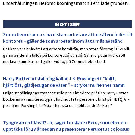
underhållningen. Berömd boxningsmatch 1974 lade grunden.
NOTISER
Zoom beordrar nu sina distansarbetare att de återvänder till
kontoret – gäller de som arbetar inom åtta mils avstånd
Det kan vara bekvämt att arbeta hemifrån, men stora företag i USA vill
gärna se de anställda på kontoret då och då. Samtidigt tar Microsoft
marknadsandelar vad gäller video, på Zooms bekostnad.
Harry Potter-utställning kallar J.K. Rowling ett ”kallt,
hjärtlöst, glädjesugande väsen” – stryker nu hennes namn
Enligt utställningens transsexuelle projektledare präglas Harry Potter-
böckerna av rasstereotyper, hat mot feta personer, brist på HBTQIA+-
personer. Rowling har ”superhatiska och splittrande åsikter.”
Tyngre än en blåval? Ja, säger forskare i Peru, som efter en
upptäckt för 13 år sedan nu presenterar Perucetus colossus