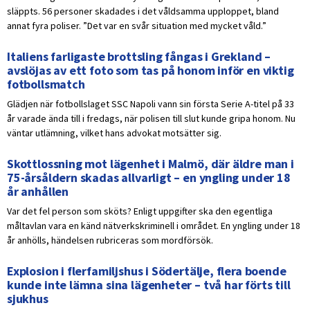
släppts. 56 personer skadades i det våldsamma upploppet, bland
annat fyra poliser. ”Det var en svår situation med mycket våld.”
Italiens farligaste brottsling fångas i Grekland –
avslöjas av ett foto som tas på honom inför en viktig
fotbollsmatch
Glädjen när fotbollslaget SSC Napoli vann sin första Serie A-titel på 33
år varade ända till i fredags, när polisen till slut kunde gripa honom. Nu
väntar utlämning, vilket hans advokat motsätter sig.
Skottlossning mot lägenhet i Malmö, där äldre man i
75-årsåldern skadas allvarligt – en yngling under 18
år anhållen
Var det fel person som sköts? Enligt uppgifter ska den egentliga
måltavlan vara en känd nätverkskriminell i området. En yngling under 18
år anhölls, händelsen rubriceras som mordförsök.
Explosion i flerfamiljshus i Södertälje, flera boende
kunde inte lämna sina lägenheter – två har förts till
sjukhus