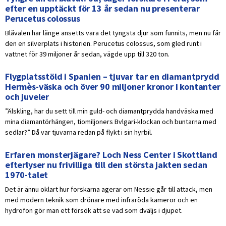
efter en upptäckt för 13 år sedan nu presenterar
Perucetus colossus
Blåvalen har länge ansetts vara det tyngsta djur som funnits, men nu får
den en silverplats i historien. Perucetus colossus, som gled runt i
vattnet för 39 miljoner år sedan, vägde upp till 320 ton.
Flygplatsstöld i Spanien – tjuvar tar en diamantprydd
Hermès-väska och över 90 miljoner kronor i kontanter
och juveler
”Älskling, har du sett till min guld- och diamantprydda handväska med
mina diamantörhängen, tiomiljoners Bvlgari-klockan och buntarna med
sedlar?” Då var tjuvarna redan på flykt i sin hyrbil.
Erfaren monsterjägare? Loch Ness Center i Skottland
efterlyser nu frivilliga till den största jakten sedan
1970-talet
Det är ännu oklart hur forskarna agerar om Nessie går till attack, men
med modern teknik som drönare med infraröda kameror och en
hydrofon gör man ett försök att se vad som dväljs i djupet.