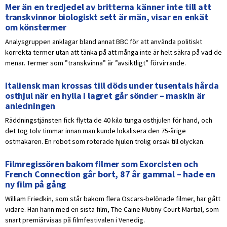
Mer än en tredjedel av britterna känner inte till att
transkvinnor biologiskt sett är män, visar en enkät
om könstermer
Analysgruppen anklagar bland annat BBC för att använda politiskt
korrekta termer utan att tänka på att många inte är helt säkra på vad de
menar. Termer som ”transkvinna” är ”avsiktligt” förvirrande.
Italiensk man krossas till döds under tusentals hårda
osthjul när en hylla i lagret går sönder – maskin är
anledningen
Räddningstjänsten fick flytta de 40 kilo tunga osthjulen för hand, och
det tog tolv timmar innan man kunde lokalisera den 75-årige
ostmakaren. En robot som roterade hjulen trolig orsak till olyckan.
Filmregissören bakom filmer som Exorcisten och
French Connection går bort, 87 år gammal – hade en
ny film på gång
William Friedkin, som står bakom flera Oscars-belönade filmer, har gått
vidare. Han hann med en sista film, The Caine Mutiny Court-Martial, som
snart premiärvisas på filmfestivalen i Venedig.