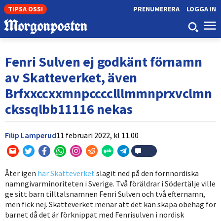
TIPSA OSS!
PRENUMERERA
LOGGA IN
Fenri Sulven ej godkänt förnamn
av Skatteverket, även
Brfxxccxxmnpcccclllmmnprxvclmn
ckssqlbb11116 nekas
Filip Lamperud
11 februari 2022,
kl
11.00
Åter igen
har Skatteverket
slagit ned på den fornnordiska
namngivarminoriteten i Sverige. Två föräldrar i Södertälje ville
ge sitt barn tilltalsnamnen Fenri Sulven och två efternamn,
men fick nej. Skatteverket menar att det kan skapa obehag för
barnet då det är förknippat med Fenrisulven i nordisk