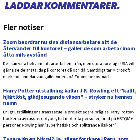
Fler notiser
Zoom beordrar nu sina distansarbetare att de
återvänder till kontoret – gäller de som arbetar inom
åtta mils avstånd
Det kan vara bekvämt att arbeta hemifrån, men stora företag i USA vill
gärna se de anställda på kontoret då och då. Samtidigt tar Microsoft
marknadsandelar vad gäller video, på Zooms bekostnad.
Harry Potter-utställning kallar J.K. Rowling ett ”kallt,
hjärtlöst, glädjesugande väsen” – stryker nu hennes
namn
Enligt utställningens transsexuelle projektledare präglas Harry Potter-
böckerna av rasstereotyper, hat mot feta personer, brist på HBTQIA+-
personer. Rowling har ”superhatiska och splittrande åsikter.”
Tyngre än en blåval? Ja, säger forskare i Peru, som