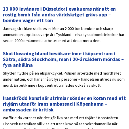
13 000 invånare i Düsseldorf evakueras när att en
rostig bomb från andra världskriget grävs upp –
bomben väger ett ton
Järnvägstrafiken ställdes in. Mer än 2 000 ton bomber och skarp
ammunition upptäcks varje år i Tyskland – elva tyska bombtekniker har
sedan 2000 omkommit i arbetet med att desarmera dem.
Skottlossning bland besökare inne i köpcentrum i
Sätra, södra Stockholm, man i 20-årsåldern mördas –
fyra anhållna
Skytten flydde på en elsparkcykel. Polisen arbetade med mordfallet
under natten, och har anhållit fyra personer – händelsen utreds nu som
mord. En butik inne i köpcentret träffades också av skott.
Iranskfödd konstnär strimlar sönder en koran med ett
rivjärn utanför Irans ambassad i Köpenhamn –
ambassaden är kritisk
Varför elda koraner när det går lika bra med ett rivjärn? Konstnären
Firoozeh Bazrafkan vill visa att Irans krav på respekt rimmar illa när