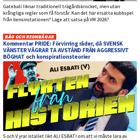
Gateball liknar traditionell trägårdskrocket, men utan
krångliga regler som få förstår. Kan det här ersätta kubbspel
från bensinstationen? Läge att satsa på VM 2026?
BÅG OCH REGNBÅGAR
Kommentar PRIDE: Förvirring råder, då SVENSK
VÄNSTER VÄGRAR TA AVSTÅND FRÅN AGGRESSIVT
BÖGHAT och konspirationsteorier
S och V yrar istället likt ALI ESBATI om att vi måste lära av