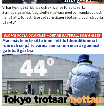
Vi har lyckligt stridande och skrivande försökt verka i
Strindbergs anda: ”Jag skulle vilja vara med och vända upp och
ner på allt, för att få se vad som ligger i botten … och så börja
på nytt!”
GLÖM BOCCIA OCH KUBB – DET ÄR GATEBALL SOM GÄLLER
Man måste inte sitta inne i ett luftkonditionerat
rum och se på tv varma somrar om man är gammal –
gateball går bra