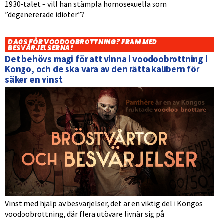
1930-talet – vill han stämpla homosexuella som
”degenererade idioter”?
DAGS FÖR VOODOOBROTTNING? FRAM MED
BESVÄRJELSERNA!
Det behövs magi för att vinna i voodoobrottning i
Kongo, och de ska vara av den rätta kalibern för
säker en vinst
Vinst med hjälp av besvärjelser, det är en viktig del i Kongos
voodoobrottning, där flera utövare livnär sig på