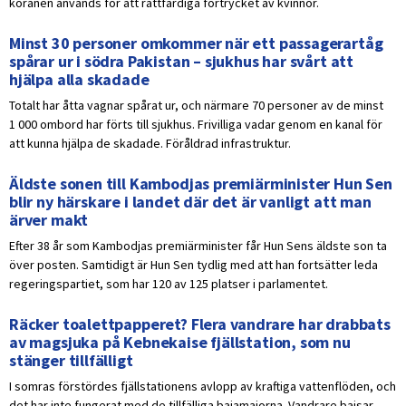
koranen används för att rättfärdiga förtrycket av kvinnor.
Minst 30 personer omkommer när ett passagerartåg
spårar ur i södra Pakistan – sjukhus har svårt att
hjälpa alla skadade
Totalt har åtta vagnar spårat ur, och närmare 70 personer av de minst
1 000 ombord har förts till sjukhus. Frivilliga vadar genom en kanal för
att kunna hjälpa de skadade. Föråldrad infrastruktur.
Äldste sonen till Kambodjas premiärminister Hun Sen
blir ny härskare i landet där det är vanligt att man
ärver makt
Efter 38 år som Kambodjas premiärminister får Hun Sens äldste son ta
över posten. Samtidigt är Hun Sen tydlig med att han fortsätter leda
regeringspartiet, som har 120 av 125 platser i parlamentet.
Räcker toalettpapperet? Flera vandrare har drabbats
av magsjuka på Kebnekaise fjällstation, som nu
stänger tillfälligt
I somras förstördes fjällstationens avlopp av kraftiga vattenflöden, och
det har inte fungerat med de tillfälliga bajamajorna. Vandrare bajsar