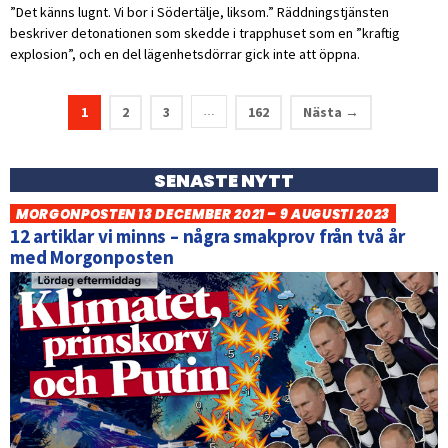
”Det känns lugnt. Vi bor i Södertälje, liksom.” Räddningstjänsten
beskriver detonationen som skedde i trapphuset som en ”kraftig
explosion”, och en del lägenhetsdörrar gick inte att öppna.
1
2
3
162
Nästa →
…
SENASTE NYTT
MORGONPOSTEN 13 DECEMBER 2021 – 9 AUGUSTI 2023
12 artiklar vi minns – några smakprov från två år
med Morgonposten