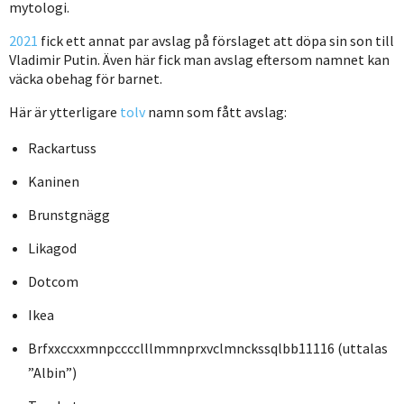
mytologi.
2021
fick ett annat par avslag på förslaget att döpa sin son till
Vladimir Putin. Även här fick man avslag eftersom namnet kan
väcka obehag för barnet.
Här är ytterligare
tolv
namn som fått avslag:
Rackartuss
Kaninen
Brunstgnägg
Likagod
Dotcom
Ikea
Brfxxccxxmnpcccclllmmnprxvclmnckssqlbb11116 (uttalas
”Albin”)