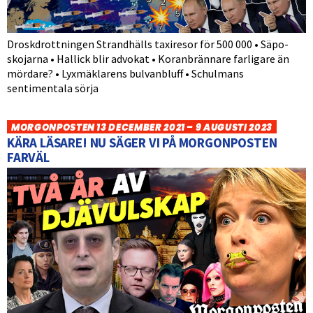
Droskdrottningen Strandhälls taxiresor för 500 000 • Säpo-
skojarna • Hallick blir advokat • Koranbrännare farligare än
mördare? • Lyxmäklarens bulvanbluff • Schulmans
sentimentala sörja
MORGONPOSTEN 13 DECEMBER 2021 – 9 AUGUSTI 2023
KÄRA LÄSARE! NU SÄGER VI PÅ MORGONPOSTEN
FARVÄL