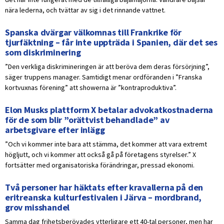
nära lederna, och tvättar av sig i det rinnande vattnet.
Spanska dvärgar välkomnas till Frankrike för
tjurfäktning – får inte uppträda i Spanien, där det ses
som diskriminering
”Den verkliga diskrimineringen är att beröva dem deras försörjning”,
säger truppens manager. Samtidigt menar ordföranden i ”Franska
kortvuxnas förening” att showerna är ”kontraproduktiva”.
Elon Musks plattform X betalar advokatkostnaderna
för de som blir ”orättvist behandlade” av
arbetsgivare efter inlägg
”Och vi kommer inte bara att stämma, det kommer att vara extremt
högljutt, och vi kommer att också gå på företagens styrelser.” X
fortsätter med organisatoriska förändringar, pressad ekonomi.
Två personer har häktats efter kravallerna på den
eritreanska kulturfestivalen i Järva – mordbrand,
grov misshandel
Samma dag frihetsberövades ytterligare ett 40-tal personer, men har