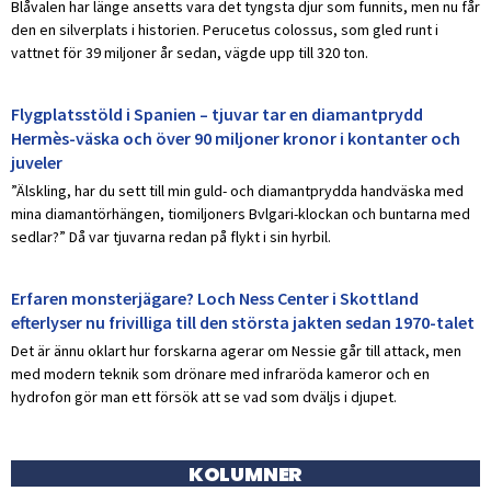
Blåvalen har länge ansetts vara det tyngsta djur som funnits, men nu får
den en silverplats i historien. Perucetus colossus, som gled runt i
vattnet för 39 miljoner år sedan, vägde upp till 320 ton.
Flygplatsstöld i Spanien – tjuvar tar en diamantprydd
Hermès-väska och över 90 miljoner kronor i kontanter och
juveler
”Älskling, har du sett till min guld- och diamantprydda handväska med
mina diamantörhängen, tiomiljoners Bvlgari-klockan och buntarna med
sedlar?” Då var tjuvarna redan på flykt i sin hyrbil.
Erfaren monsterjägare? Loch Ness Center i Skottland
efterlyser nu frivilliga till den största jakten sedan 1970-talet
Det är ännu oklart hur forskarna agerar om Nessie går till attack, men
med modern teknik som drönare med infraröda kameror och en
hydrofon gör man ett försök att se vad som dväljs i djupet.
KOLUMNER