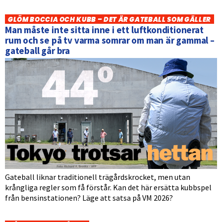
GLÖM BOCCIA OCH KUBB – DET ÄR GATEBALL SOM GÄLLER
Man måste inte sitta inne i ett luftkonditionerat
rum och se på tv varma somrar om man är gammal –
gateball går bra
Gateball liknar traditionell trägårdskrocket, men utan
krångliga regler som få förstår. Kan det här ersätta kubbspel
från bensinstationen? Läge att satsa på VM 2026?