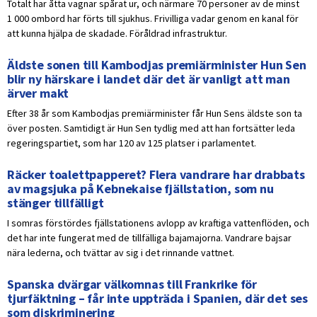
Totalt har åtta vagnar spårat ur, och närmare 70 personer av de minst
1 000 ombord har förts till sjukhus. Frivilliga vadar genom en kanal för
att kunna hjälpa de skadade. Föråldrad infrastruktur.
Äldste sonen till Kambodjas premiärminister Hun Sen
blir ny härskare i landet där det är vanligt att man
ärver makt
Efter 38 år som Kambodjas premiärminister får Hun Sens äldste son ta
över posten. Samtidigt är Hun Sen tydlig med att han fortsätter leda
regeringspartiet, som har 120 av 125 platser i parlamentet.
Räcker toalettpapperet? Flera vandrare har drabbats
av magsjuka på Kebnekaise fjällstation, som nu
stänger tillfälligt
I somras förstördes fjällstationens avlopp av kraftiga vattenflöden, och
det har inte fungerat med de tillfälliga bajamajorna. Vandrare bajsar
nära lederna, och tvättar av sig i det rinnande vattnet.
Spanska dvärgar välkomnas till Frankrike för
tjurfäktning – får inte uppträda i Spanien, där det ses
som diskriminering