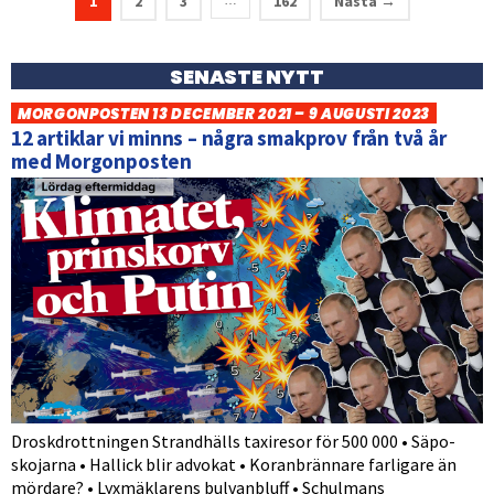
1
2
3
162
Nästa →
…
SENASTE NYTT
MORGONPOSTEN 13 DECEMBER 2021 – 9 AUGUSTI 2023
12 artiklar vi minns – några smakprov från två år
med Morgonposten
Droskdrottningen Strandhälls taxiresor för 500 000 • Säpo-
skojarna • Hallick blir advokat • Koranbrännare farligare än
mördare? • Lyxmäklarens bulvanbluff • Schulmans