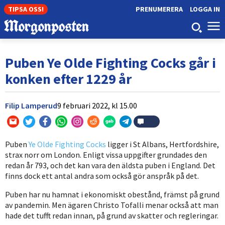
TIPSA OSS!
PRENUMERERA
LOGGA IN
Puben Ye Olde Fighting Cocks går i
konken efter 1229 år
Filip Lamperud
9 februari 2022,
kl
15.00
Puben
Ye Olde Fighting Cocks
ligger i St Albans, Hertfordshire,
strax norr om London. Enligt vissa uppgifter grundades den
redan år 793, och det kan vara den äldsta puben i England. Det
finns dock ett antal andra som också gör anspråk på det.
Puben har nu hamnat i ekonomiskt obestånd, främst på grund
av pandemin. Men ägaren Christo Tofalli menar också att man
hade det tufft redan innan, på grund av skatter och regleringar.