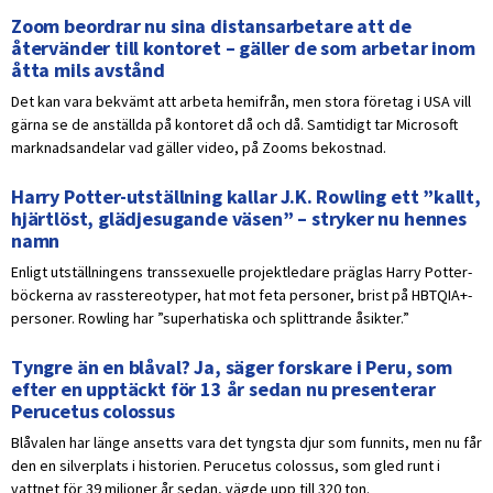
Zoom beordrar nu sina distansarbetare att de
återvänder till kontoret – gäller de som arbetar inom
åtta mils avstånd
Det kan vara bekvämt att arbeta hemifrån, men stora företag i USA vill
gärna se de anställda på kontoret då och då. Samtidigt tar Microsoft
marknadsandelar vad gäller video, på Zooms bekostnad.
Harry Potter-utställning kallar J.K. Rowling ett ”kallt,
hjärtlöst, glädjesugande väsen” – stryker nu hennes
namn
Enligt utställningens transsexuelle projektledare präglas Harry Potter-
böckerna av rasstereotyper, hat mot feta personer, brist på HBTQIA+-
personer. Rowling har ”superhatiska och splittrande åsikter.”
Tyngre än en blåval? Ja, säger forskare i Peru, som
efter en upptäckt för 13 år sedan nu presenterar
Perucetus colossus
Blåvalen har länge ansetts vara det tyngsta djur som funnits, men nu får
den en silverplats i historien. Perucetus colossus, som gled runt i
vattnet för 39 miljoner år sedan, vägde upp till 320 ton.