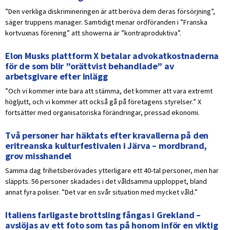
”Den verkliga diskrimineringen är att beröva dem deras försörjning”,
säger truppens manager. Samtidigt menar ordföranden i ”Franska
kortvuxnas förening” att showerna är ”kontraproduktiva”.
Elon Musks plattform X betalar advokatkostnaderna
för de som blir ”orättvist behandlade” av
arbetsgivare efter inlägg
”Och vi kommer inte bara att stämma, det kommer att vara extremt
högljutt, och vi kommer att också gå på företagens styrelser.” X
fortsätter med organisatoriska förändringar, pressad ekonomi.
Två personer har häktats efter kravallerna på den
eritreanska kulturfestivalen i Järva – mordbrand,
grov misshandel
Samma dag frihetsberövades ytterligare ett 40-tal personer, men har
släppts. 56 personer skadades i det våldsamma upploppet, bland
annat fyra poliser. ”Det var en svår situation med mycket våld.”
Italiens farligaste brottsling fångas i Grekland –
avslöjas av ett foto som tas på honom inför en viktig