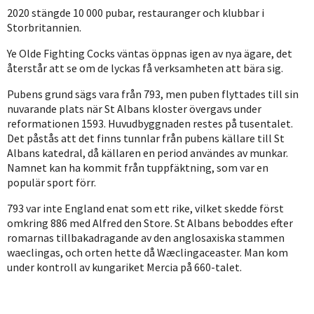
2020 stängde 10 000 pubar, restauranger och klubbar i
Storbritannien.
Ye Olde Fighting Cocks väntas öppnas igen av nya ägare, det
återstår att se om de lyckas få verksamheten att bära sig.
Pubens grund sägs vara från 793, men puben flyttades till sin
nuvarande plats när St Albans kloster övergavs under
reformationen 1593. Huvudbyggnaden restes på tusentalet.
Det påstås att det finns tunnlar från pubens källare till St
Albans katedral, då källaren en period användes av munkar.
Namnet kan ha kommit från tuppfäktning, som var en
populär sport förr.
793 var inte England enat som ett rike, vilket skedde först
omkring 886 med Alfred den Store. St Albans beboddes efter
romarnas tillbakadragande av den anglosaxiska stammen
waeclingas, och orten hette då Wæclingaceaster. Man kom
under kontroll av kungariket Mercia på 660-talet.