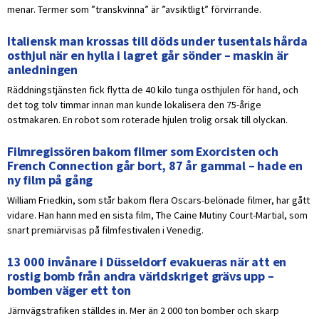
menar. Termer som ”transkvinna” är ”avsiktligt” förvirrande.
Italiensk man krossas till döds under tusentals hårda
osthjul när en hylla i lagret går sönder – maskin är
anledningen
Räddningstjänsten fick flytta de 40 kilo tunga osthjulen för hand, och
det tog tolv timmar innan man kunde lokalisera den 75-årige
ostmakaren. En robot som roterade hjulen trolig orsak till olyckan.
Filmregissören bakom filmer som Exorcisten och
French Connection går bort, 87 år gammal – hade en
ny film på gång
William Friedkin, som står bakom flera Oscars-belönade filmer, har gått
vidare. Han hann med en sista film, The Caine Mutiny Court-Martial, som
snart premiärvisas på filmfestivalen i Venedig.
13 000 invånare i Düsseldorf evakueras när att en
rostig bomb från andra världskriget grävs upp –
bomben väger ett ton
Järnvägstrafiken ställdes in. Mer än 2 000 ton bomber och skarp