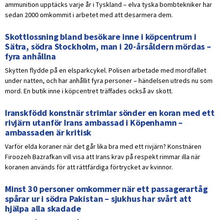
ammunition upptäcks varje år i Tyskland – elva tyska bombtekniker har
sedan 2000 omkommit i arbetet med att desarmera dem.
Skottlossning bland besökare inne i köpcentrum i
Sätra, södra Stockholm, man i 20-årsåldern mördas –
fyra anhållna
Skytten flydde på en elsparkcykel. Polisen arbetade med mordfallet
under natten, och har anhållit fyra personer – händelsen utreds nu som
mord. En butik inne i köpcentret träffades också av skott.
Iranskfödd konstnär strimlar sönder en koran med ett
rivjärn utanför Irans ambassad i Köpenhamn –
ambassaden är kritisk
Varför elda koraner när det går lika bra med ett rivjärn? Konstnären
Firoozeh Bazrafkan vill visa att Irans krav på respekt rimmar illa när
koranen används för att rättfärdiga förtrycket av kvinnor.
Minst 30 personer omkommer när ett passagerartåg
spårar ur i södra Pakistan – sjukhus har svårt att
hjälpa alla skadade