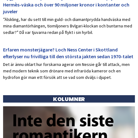
Hermès-väska och över 90 miljoner kronor i kontanter och
juveler
”Älskling, har du sett till min guld- och diamantprydda handväska med
mina diamantörhängen, tiomiljoners Bvlgari-klockan och buntarna med
sedlar?” Då var tjuvarna redan på flykt i sin hyrbil.
Erfaren monsterjägare? Loch Ness Center i Skottland
efterlyser nu frivilliga till den största jakten sedan 1970-talet
Det är ännu oklart hur forskarna agerar om Nessie går till attack, men
med modern teknik som drönare med infraröda kameror och en
hydrofon gör man ett försök att se vad som dväljs i djupet.
KOLUMNER