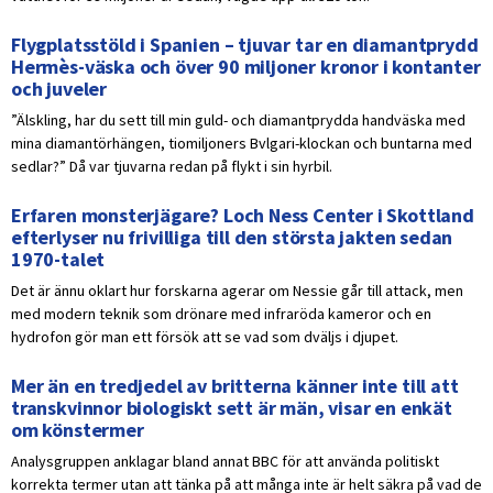
Flygplatsstöld i Spanien – tjuvar tar en diamantprydd
Hermès-väska och över 90 miljoner kronor i kontanter
och juveler
”Älskling, har du sett till min guld- och diamantprydda handväska med
mina diamantörhängen, tiomiljoners Bvlgari-klockan och buntarna med
sedlar?” Då var tjuvarna redan på flykt i sin hyrbil.
Erfaren monsterjägare? Loch Ness Center i Skottland
efterlyser nu frivilliga till den största jakten sedan
1970-talet
Det är ännu oklart hur forskarna agerar om Nessie går till attack, men
med modern teknik som drönare med infraröda kameror och en
hydrofon gör man ett försök att se vad som dväljs i djupet.
Mer än en tredjedel av britterna känner inte till att
transkvinnor biologiskt sett är män, visar en enkät
om könstermer
Analysgruppen anklagar bland annat BBC för att använda politiskt
korrekta termer utan att tänka på att många inte är helt säkra på vad de