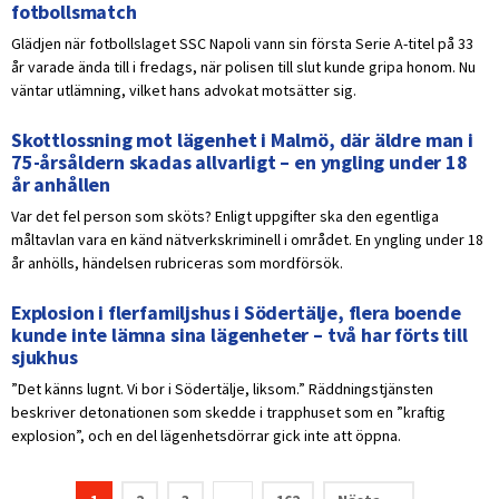
fotbollsmatch
Glädjen när fotbollslaget SSC Napoli vann sin första Serie A-titel på 33
år varade ända till i fredags, när polisen till slut kunde gripa honom. Nu
väntar utlämning, vilket hans advokat motsätter sig.
Skottlossning mot lägenhet i Malmö, där äldre man i
75-årsåldern skadas allvarligt – en yngling under 18
år anhållen
Var det fel person som sköts? Enligt uppgifter ska den egentliga
måltavlan vara en känd nätverkskriminell i området. En yngling under 18
år anhölls, händelsen rubriceras som mordförsök.
Explosion i flerfamiljshus i Södertälje, flera boende
kunde inte lämna sina lägenheter – två har förts till
sjukhus
”Det känns lugnt. Vi bor i Södertälje, liksom.” Räddningstjänsten
beskriver detonationen som skedde i trapphuset som en ”kraftig
explosion”, och en del lägenhetsdörrar gick inte att öppna.