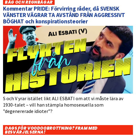
BÅG OCH REGNBÅGAR
Kommentar PRIDE: Förvirring råder, då SVENSK
VÄNSTER VÄGRAR TA AVSTÅND FRÅN AGGRESSIVT
BÖGHAT och konspirationsteorier
S och V yrar istället likt ALI ESBATI om att vi måste lära av
1930-talet – vill han stämpla homosexuella som
”degenererade idioter”?
DAGS FÖR VOODOOBROTTNING? FRAM MED
BESVÄRJELSERNA!