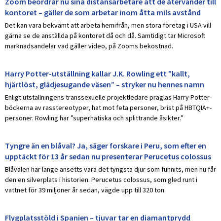
Zoom beordrar nu sina distansarbetare att de återvänder till
kontoret – gäller de som arbetar inom åtta mils avstånd
Det kan vara bekvämt att arbeta hemifrån, men stora företag i USA vill
gärna se de anställda på kontoret då och då. Samtidigt tar Microsoft
marknadsandelar vad gäller video, på Zooms bekostnad.
Harry Potter-utställning kallar J.K. Rowling ett ”kallt,
hjärtlöst, glädjesugande väsen” – stryker nu hennes namn
Enligt utställningens transsexuelle projektledare präglas Harry Potter-
böckerna av rasstereotyper, hat mot feta personer, brist på HBTQIA+-
personer. Rowling har ”superhatiska och splittrande åsikter.”
Tyngre än en blåval? Ja, säger forskare i Peru, som efter en
upptäckt för 13 år sedan nu presenterar Perucetus colossus
Blåvalen har länge ansetts vara det tyngsta djur som funnits, men nu får
den en silverplats i historien. Perucetus colossus, som gled runt i
vattnet för 39 miljoner år sedan, vägde upp till 320 ton.
Flygplatsstöld i Spanien – tjuvar tar en diamantprydd