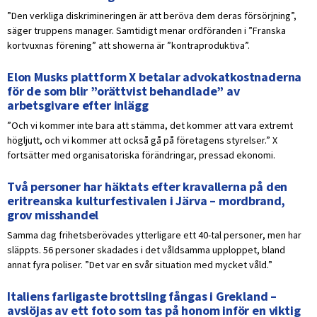
”Den verkliga diskrimineringen är att beröva dem deras försörjning”,
säger truppens manager. Samtidigt menar ordföranden i ”Franska
kortvuxnas förening” att showerna är ”kontraproduktiva”.
Elon Musks plattform X betalar advokatkostnaderna
för de som blir ”orättvist behandlade” av
arbetsgivare efter inlägg
”Och vi kommer inte bara att stämma, det kommer att vara extremt
högljutt, och vi kommer att också gå på företagens styrelser.” X
fortsätter med organisatoriska förändringar, pressad ekonomi.
Två personer har häktats efter kravallerna på den
eritreanska kulturfestivalen i Järva – mordbrand,
grov misshandel
Samma dag frihetsberövades ytterligare ett 40-tal personer, men har
släppts. 56 personer skadades i det våldsamma upploppet, bland
annat fyra poliser. ”Det var en svår situation med mycket våld.”
Italiens farligaste brottsling fångas i Grekland –
avslöjas av ett foto som tas på honom inför en viktig