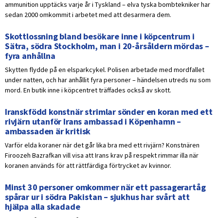
ammunition upptäcks varje år i Tyskland – elva tyska bombtekniker har
sedan 2000 omkommit i arbetet med att desarmera dem.
Skottlossning bland besökare inne i köpcentrum i
Sätra, södra Stockholm, man i 20-årsåldern mördas –
fyra anhållna
Skytten flydde på en elsparkcykel. Polisen arbetade med mordfallet
under natten, och har anhållit fyra personer – händelsen utreds nu som
mord. En butik inne i köpcentret träffades också av skott.
Iranskfödd konstnär strimlar sönder en koran med ett
rivjärn utanför Irans ambassad i Köpenhamn –
ambassaden är kritisk
Varför elda koraner när det går lika bra med ett rivjärn? Konstnären
Firoozeh Bazrafkan vill visa att Irans krav på respekt rimmar illa när
koranen används för att rättfärdiga förtrycket av kvinnor.
Minst 30 personer omkommer när ett passagerartåg
spårar ur i södra Pakistan – sjukhus har svårt att
hjälpa alla skadade