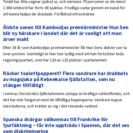
Totalt har åtta vagnar spårat ur, och närmare 70 personer av de minst
1 000 ombord har förts till sjukhus. Frivilliga vadar genom en kanal för
att kunna hjälpa de skadade. Föråldrad infrastruktur.
Äldste sonen till Kambodjas premiärminister Hun Sen
blir ny härskare i landet där det är vanligt att man
ärver makt
Efter 38 år som Kambodjas premiärminister får Hun Sens äldste son ta
över posten. Samtidigt är Hun Sen tydlig med att han fortsätter leda
regeringspartiet, som har 120 av 125 platser i parlamentet.
Räcker toalettpapperet? Flera vandrare har drabbats
av magsjuka på Kebnekaise fjällstation, som nu
stänger tillfälligt
I somras förstördes fjällstationens avlopp av kraftiga vattenflöden, och
det har inte fungerat med de tillfälliga bajamajorna. Vandrare bajsar
nära lederna, och tvättar av sig i det rinnande vattnet.
Spanska dvärgar välkomnas till Frankrike för
tjurfäktning – får inte uppträda i Spanien, där det ses
som diskriminering