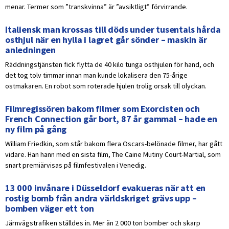
menar. Termer som ”transkvinna” är ”avsiktligt” förvirrande.
Italiensk man krossas till döds under tusentals hårda
osthjul när en hylla i lagret går sönder – maskin är
anledningen
Räddningstjänsten fick flytta de 40 kilo tunga osthjulen för hand, och
det tog tolv timmar innan man kunde lokalisera den 75-årige
ostmakaren. En robot som roterade hjulen trolig orsak till olyckan.
Filmregissören bakom filmer som Exorcisten och
French Connection går bort, 87 år gammal – hade en
ny film på gång
William Friedkin, som står bakom flera Oscars-belönade filmer, har gått
vidare. Han hann med en sista film, The Caine Mutiny Court-Martial, som
snart premiärvisas på filmfestivalen i Venedig.
13 000 invånare i Düsseldorf evakueras när att en
rostig bomb från andra världskriget grävs upp –
bomben väger ett ton
Järnvägstrafiken ställdes in. Mer än 2 000 ton bomber och skarp