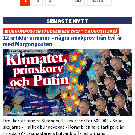
1
2
3
162
Nästa →
…
SENASTE NYTT
MORGONPOSTEN 13 DECEMBER 2021 – 9 AUGUSTI 2023
12 artiklar vi minns – några smakprov från två år
med Morgonposten
Droskdrottningen Strandhälls taxiresor för 500 000 • Säpo-
skojarna • Hallick blir advokat • Koranbrännare farligare än
mördare? • Lyxmäklarens bulvanbluff • Schulmans