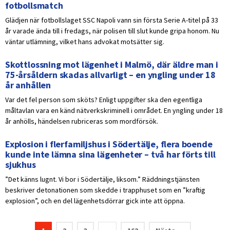
fotbollsmatch
Glädjen när fotbollslaget SSC Napoli vann sin första Serie A-titel på 33
år varade ända till i fredags, när polisen till slut kunde gripa honom. Nu
väntar utlämning, vilket hans advokat motsätter sig.
Skottlossning mot lägenhet i Malmö, där äldre man i
75-årsåldern skadas allvarligt – en yngling under 18
år anhållen
Var det fel person som sköts? Enligt uppgifter ska den egentliga
måltavlan vara en känd nätverkskriminell i området. En yngling under 18
år anhölls, händelsen rubriceras som mordförsök.
Explosion i flerfamiljshus i Södertälje, flera boende
kunde inte lämna sina lägenheter – två har förts till
sjukhus
”Det känns lugnt. Vi bor i Södertälje, liksom.” Räddningstjänsten
beskriver detonationen som skedde i trapphuset som en ”kraftig
explosion”, och en del lägenhetsdörrar gick inte att öppna.