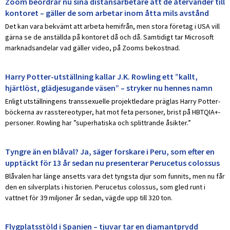
Zoom beordrar nu sina distansarbetare att de återvänder till
kontoret – gäller de som arbetar inom åtta mils avstånd
Det kan vara bekvämt att arbeta hemifrån, men stora företag i USA vill
gärna se de anställda på kontoret då och då. Samtidigt tar Microsoft
marknadsandelar vad gäller video, på Zooms bekostnad.
Harry Potter-utställning kallar J.K. Rowling ett ”kallt,
hjärtlöst, glädjesugande väsen” – stryker nu hennes namn
Enligt utställningens transsexuelle projektledare präglas Harry Potter-
böckerna av rasstereotyper, hat mot feta personer, brist på HBTQIA+-
personer. Rowling har ”superhatiska och splittrande åsikter.”
Tyngre än en blåval? Ja, säger forskare i Peru, som efter en
upptäckt för 13 år sedan nu presenterar Perucetus colossus
Blåvalen har länge ansetts vara det tyngsta djur som funnits, men nu får
den en silverplats i historien. Perucetus colossus, som gled runt i
vattnet för 39 miljoner år sedan, vägde upp till 320 ton.
Flygplatsstöld i Spanien – tjuvar tar en diamantprydd