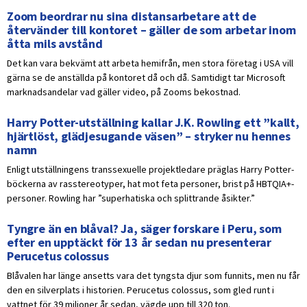
Zoom beordrar nu sina distansarbetare att de
återvänder till kontoret – gäller de som arbetar inom
åtta mils avstånd
Det kan vara bekvämt att arbeta hemifrån, men stora företag i USA vill
gärna se de anställda på kontoret då och då. Samtidigt tar Microsoft
marknadsandelar vad gäller video, på Zooms bekostnad.
Harry Potter-utställning kallar J.K. Rowling ett ”kallt,
hjärtlöst, glädjesugande väsen” – stryker nu hennes
namn
Enligt utställningens transsexuelle projektledare präglas Harry Potter-
böckerna av rasstereotyper, hat mot feta personer, brist på HBTQIA+-
personer. Rowling har ”superhatiska och splittrande åsikter.”
Tyngre än en blåval? Ja, säger forskare i Peru, som
efter en upptäckt för 13 år sedan nu presenterar
Perucetus colossus
Blåvalen har länge ansetts vara det tyngsta djur som funnits, men nu får
den en silverplats i historien. Perucetus colossus, som gled runt i
vattnet för 39 miljoner år sedan, vägde upp till 320 ton.