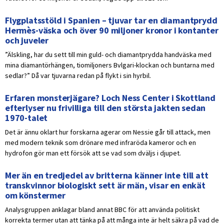
Flygplatsstöld i Spanien – tjuvar tar en diamantprydd
Hermès-väska och över 90 miljoner kronor i kontanter
och juveler
”Älskling, har du sett till min guld- och diamantprydda handväska med
mina diamantörhängen, tiomiljoners Bvlgari-klockan och buntarna med
sedlar?” Då var tjuvarna redan på flykt i sin hyrbil.
Erfaren monsterjägare? Loch Ness Center i Skottland
efterlyser nu frivilliga till den största jakten sedan
1970-talet
Det är ännu oklart hur forskarna agerar om Nessie går till attack, men
med modern teknik som drönare med infraröda kameror och en
hydrofon gör man ett försök att se vad som dväljs i djupet.
Mer än en tredjedel av britterna känner inte till att
transkvinnor biologiskt sett är män, visar en enkät
om könstermer
Analysgruppen anklagar bland annat BBC för att använda politiskt
korrekta termer utan att tänka på att många inte är helt säkra på vad de