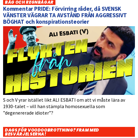
BÅG OCH REGNBÅGAR
Kommentar PRIDE: Förvirring råder, då SVENSK
VÄNSTER VÄGRAR TA AVSTÅND FRÅN AGGRESSIVT
BÖGHAT och konspirationsteorier
S och V yrar istället likt ALI ESBATI om att vi måste lära av
1930-talet – vill han stämpla homosexuella som
”degenererade idioter”?
DAGS FÖR VOODOOBROTTNING? FRAM MED
BESVÄRJELSERNA!