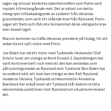
säger sig utlovat konkreta säkerhetslöften som Putin varit
mycket tillmötesgående mot. Det är oklart om detta
inbegriper tillbakadragande av soldater från Ukrainas
grannländer, som varit ett stående krav från Ryssland. Putin
säger att Nato och USA inte hörsammat deras viktigaste krav
över huvud taget.
Macron kommer nu träffa Ukrainas president på tisdag, för att
sedan ha ett nytt möte med Putin.
Joe Biden har vid ett möte med Tysklands rikskansler Olaf
Scholz lovat att stänga av Nord Stream 2. Gasledningen har
varit kontroversiell i och med att den kan användas som
påtryckningsmedel av Ryssland mot Tyskland. Men Biden har
nu understrukit att man kan stänga av den ifall Ryssland
invaderar Ukraina. Tysklands utrikesminister Annalena
Baerbock har också lovat att Tyskland står bakom strikta
ekonomiska sanktioner mot Ryssland om situationen kräver
det.