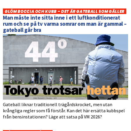
GLÖM BOCCIA OCH KUBB – DET ÄR GATEBALL SOM GÄLLER
Man måste inte sitta inne i ett luftkonditionerat
rum och se på tv varma somrar om man är gammal –
gateball går bra
Gateball liknar traditionell trägårdskrocket, men utan
krångliga regler som få förstår. Kan det här ersätta kubbspel
från bensinstationen? Läge att satsa på VM 2026?