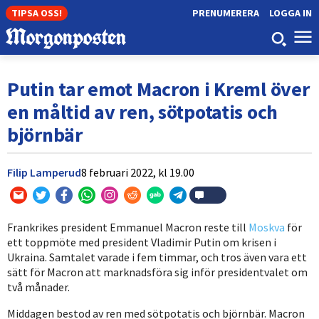
TIPSA OSS!
PRENUMERERA
LOGGA IN
Putin tar emot Macron i Kreml över
en måltid av ren, sötpotatis och
björnbär
Filip Lamperud
8 februari 2022,
kl
19.00
Frankrikes president Emmanuel Macron reste till
Moskva
för
ett toppmöte med president Vladimir Putin om krisen i
Ukraina. Samtalet varade i fem timmar, och tros även vara ett
sätt för Macron att marknadsföra sig inför presidentvalet om
två månader.
Middagen bestod av ren med sötpotatis och björnbär. Macron