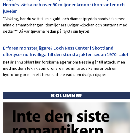
Hermès-väska och över 90 miljoner kronor i kontanter och
juveler
”Älskling, har du sett till min guld- och diamantprydda handväska med
mina diamantörhängen, tiomiljoners Bvlgari-klockan och buntarna med
sedlar?” Då var tjuvarna redan på flykt i sin hyrbil.
Erfaren monsterjägare? Loch Ness Center i Skottland
efterlyser nu frivilliga till den största jakten sedan 1970-talet
Det är ännu oklart hur forskarna agerar om Nessie går till attack, men
med modern teknik som drönare med infraröda kameror och en
hydrofon gör man ett försök att se vad som dväljs i djupet.
KOLUMNER