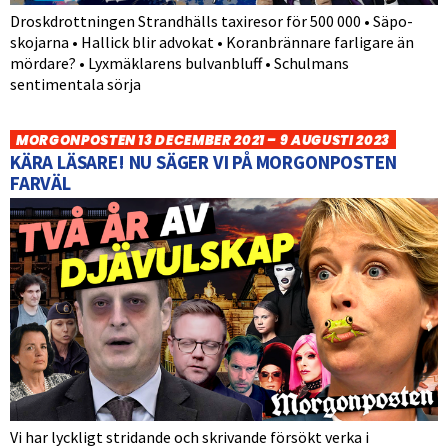
Droskdrottningen Strandhälls taxiresor för 500 000 • Säpo-
skojarna • Hallick blir advokat • Koranbrännare farligare än
mördare? • Lyxmäklarens bulvanbluff • Schulmans
sentimentala sörja
MORGONPOSTEN 13 DECEMBER 2021 – 9 AUGUSTI 2023
KÄRA LÄSARE! NU SÄGER VI PÅ MORGONPOSTEN
FARVÄL
Vi har lyckligt stridande och skrivande försökt verka i