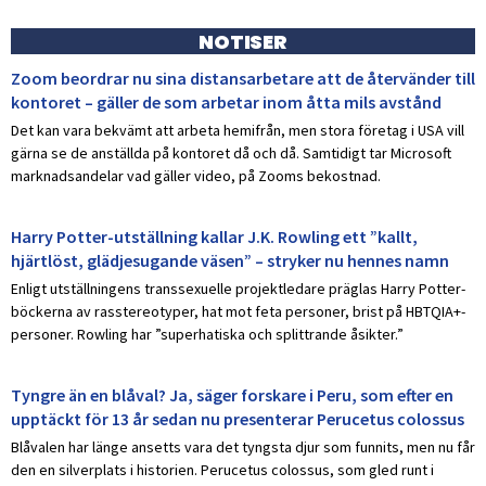
NOTISER
Zoom beordrar nu sina distansarbetare att de återvänder till
kontoret – gäller de som arbetar inom åtta mils avstånd
Det kan vara bekvämt att arbeta hemifrån, men stora företag i USA vill
gärna se de anställda på kontoret då och då. Samtidigt tar Microsoft
marknadsandelar vad gäller video, på Zooms bekostnad.
Harry Potter-utställning kallar J.K. Rowling ett ”kallt,
hjärtlöst, glädjesugande väsen” – stryker nu hennes namn
Enligt utställningens transsexuelle projektledare präglas Harry Potter-
böckerna av rasstereotyper, hat mot feta personer, brist på HBTQIA+-
personer. Rowling har ”superhatiska och splittrande åsikter.”
Tyngre än en blåval? Ja, säger forskare i Peru, som efter en
upptäckt för 13 år sedan nu presenterar Perucetus colossus
Blåvalen har länge ansetts vara det tyngsta djur som funnits, men nu får
den en silverplats i historien. Perucetus colossus, som gled runt i