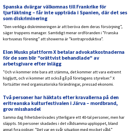
Spanska dvärgar välkomnas till Frankrike för
tjurfäktning – får inte uppträda i Spanien, där det ses
som diskriminering
”Den verkliga diskrimineringen är att beröva dem deras försörjning”,
säger truppens manager. Samtidigt menar ordföranden i ”Franska
kortvuxnas förening” att showerna är ”kontraproduktiva”.
Elon Musks plattform X betalar advokatkostnaderna
för de som blir ”orättvist behandlade” av
arbetsgivare efter inlägg
”Och vi kommer inte bara att stämma, det kommer att vara extremt
högljutt, och vi kommer att också gå på företagens styrelser.” X
fortsätter med organisatoriska förändringar, pressad ekonomi.
Två personer har häktats efter kravallerna på den
eritreanska kulturfestivalen i Järva – mordbrand,
grov misshandel
Samma dag frihetsberövades ytterligare ett 40-tal personer, men har
släppts. 56 personer skadades i det våldsamma upploppet, bland
annat fyra poliser. ”Det var en svår situation med mycket våld.”