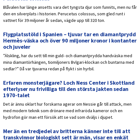
Blåvalen har länge ansetts vara det tyngsta djur som funnits, men nu får
den en silverplats i historien. Perucetus colossus, som gled runt i
vattnet för 39 miljoner år sedan, vägde upp till 320 ton.
Flygplatsstöld i Spanien – tjuvar tar en diamantprydd
Hermès-väska och över 90 miljoner kronor i kontanter
och juveler
”Älskling, har du sett till min guld- och diamantprydda handväska med
mina diamantörhängen, tiomiljoners Bvlgari-klockan och buntarna med
sedlar?” Då var tjuvarna redan på flykt i sin hyrbil.
Erfaren monsterjägare? Loch Ness Center i Skottland
efterlyser nu frivilliga till den största jakten sedan
1970-talet
Det är ännu oklart hur forskarna agerar om Nessie går till attack, men
med modern teknik som drönare med infraröda kameror och en
hydrofon gör man ett försök att se vad som dväljs i djupet.
Mer än en tredjedel av britterna känner inte till att
transkvinnor biologiskt sett är män, visar en enkät