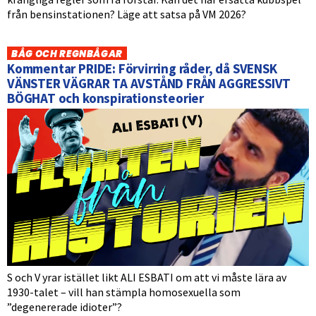
från bensinstationen? Läge att satsa på VM 2026?
BÅG OCH REGNBÅGAR
Kommentar PRIDE: Förvirring råder, då SVENSK
VÄNSTER VÄGRAR TA AVSTÅND FRÅN AGGRESSIVT
BÖGHAT och konspirationsteorier
S och V yrar istället likt ALI ESBATI om att vi måste lära av
1930-talet – vill han stämpla homosexuella som
”degenererade idioter”?