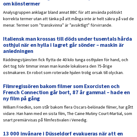
om könstermer
Analysgruppen anklagar bland annat BBC för att använda politiskt
korrekta termer utan att tänka på att många inte är helt säkra på vad de
menar. Termer som ”transkvinna” är ”avsiktligt” förvirrande.
Italiensk man krossas till döds under tusentals hårda
osthjul när en hylla i lagret går sönder – maskin är
anledningen
Räddningstjänsten fick flytta de 40 kilo tunga osthjulen för hand, och
det tog tolv timmar innan man kunde lokalisera den 75-årige
ostmakaren. En robot som roterade hjulen trolig orsak till olyckan.
Filmregissören bakom filmer som Exorcisten och
French Connection går bort, 87 år gammal – hade en
ny film på gång
William Friedkin, som står bakom flera Oscars-belönade filmer, har gått
vidare. Han hann med en sista film, The Caine Mutiny Court-Martial, som
snart premiärvisas på filmfestivalen i Venedig.
13 000 invånare i Düsseldorf evakueras när att en