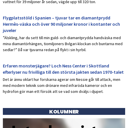
vattnet för 39 miljoner år sedan, vägde upp till 320 ton.
Flygplatsstöld i Spanien – tjuvar tar en diamantprydd
Hermès-väska och över 90 miljoner kronor i kontanter och
juveler
”Älskling, har du sett till min guld- och diamantprydda handväska med
mina diamantörhängen, tiomiljoners Bvlgari-klockan och buntarna med
sedlar?” Då var tjuvarna redan på flykt i sin hyrbil.
Erfaren monsterjägare? Loch Ness Center i Skottland
efterlyser nu frivilliga till den största jakten sedan 1970-talet
Det är ännu oklart hur forskarna agerar om Nessie går till attack, men
med modern teknik som drönare med infraröda kameror och en
hydrofon gör man ett försök att se vad som dväljs i djupet.
KOLUMNER