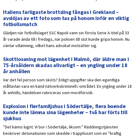
Italiens farligaste brottsling fångas i Grekland –
avslöjas av ett foto som tas på honom inför en viktig
fotbollsmatch
Glädjen när fotbollslaget SSC Napoli vann sin första Serie A-titel på 33
år varade ända till i fredags, när polisen till slut kunde gripa honom. Nu
väntar utlämning, vilket hans advokat motsätter sig.
Skottlossning mot lägenhet i Malmö, där äldre man i
75-årsåldern skadas allvarligt – en yngling under 18
år anhållen
Var det fel person som sköts? Enligt uppgifter ska den egentliga
måltavlan vara en känd nätverkskriminell i området. En yngling under 18
år anhölls, händelsen rubriceras som mordförsök.
Explosion i flerfamiljshus i Södertälje, flera boende
kunde inte lämna sina lägenheter – två har förts till
sjukhus
”Det känns lugnt. Vi bor i Södertälje, liksom.” Räddningstjänsten
beskriver detonationen som skedde i trapphuset som en ”kraftig