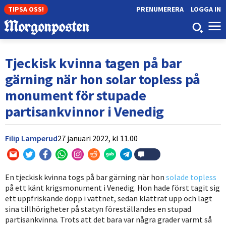
TIPSA OSS!
PRENUMERERA
LOGGA IN
Tjeckisk kvinna tagen på bar
gärning när hon solar topless på
monument för stupade
partisankvinnor i Venedig
Filip Lamperud
27 januari 2022,
kl
11.00
En tjeckisk kvinna togs på bar gärning när hon
solade topless
på ett känt krigsmonument i Venedig. Hon hade först tagit sig
ett uppfriskande dopp i vattnet, sedan klättrat upp och lagt
sina tillhörigheter på statyn föreställandes en stupad
partisankvinna. Trots att det bara var några grader varmt så