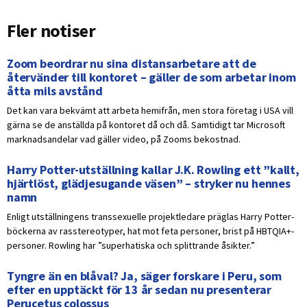
Fler notiser
Zoom beordrar nu sina distansarbetare att de
återvänder till kontoret – gäller de som arbetar inom
åtta mils avstånd
Det kan vara bekvämt att arbeta hemifrån, men stora företag i USA vill
gärna se de anställda på kontoret då och då. Samtidigt tar Microsoft
marknadsandelar vad gäller video, på Zooms bekostnad.
Harry Potter-utställning kallar J.K. Rowling ett ”kallt,
hjärtlöst, glädjesugande väsen” – stryker nu hennes
namn
Enligt utställningens transsexuelle projektledare präglas Harry Potter-
böckerna av rasstereotyper, hat mot feta personer, brist på HBTQIA+-
personer. Rowling har ”superhatiska och splittrande åsikter.”
Tyngre än en blåval? Ja, säger forskare i Peru, som
efter en upptäckt för 13 år sedan nu presenterar
Perucetus colossus