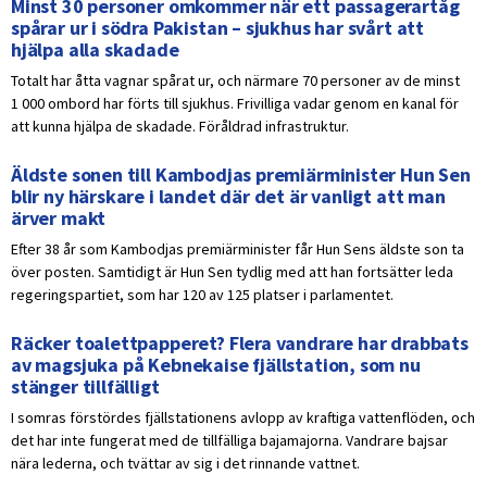
Minst 30 personer omkommer när ett passagerartåg
spårar ur i södra Pakistan – sjukhus har svårt att
hjälpa alla skadade
Totalt har åtta vagnar spårat ur, och närmare 70 personer av de minst
1 000 ombord har förts till sjukhus. Frivilliga vadar genom en kanal för
att kunna hjälpa de skadade. Föråldrad infrastruktur.
Äldste sonen till Kambodjas premiärminister Hun Sen
blir ny härskare i landet där det är vanligt att man
ärver makt
Efter 38 år som Kambodjas premiärminister får Hun Sens äldste son ta
över posten. Samtidigt är Hun Sen tydlig med att han fortsätter leda
regeringspartiet, som har 120 av 125 platser i parlamentet.
Räcker toalettpapperet? Flera vandrare har drabbats
av magsjuka på Kebnekaise fjällstation, som nu
stänger tillfälligt
I somras förstördes fjällstationens avlopp av kraftiga vattenflöden, och
det har inte fungerat med de tillfälliga bajamajorna. Vandrare bajsar
nära lederna, och tvättar av sig i det rinnande vattnet.