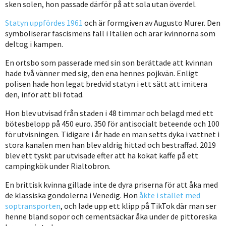
sken solen, hon passade därför på att sola utan överdel.
Statyn uppfördes 1961
och är formgiven av Augusto Murer. Den
symboliserar fascismens fall i Italien och ärar kvinnorna som
deltog i kampen.
En ortsbo som passerade med sin son berättade att kvinnan
hade två vänner med sig, den ena hennes pojkvän. Enligt
polisen hade hon legat bredvid statyn i ett sätt att imitera
den, inför att bli fotad.
Hon blev utvisad från staden i 48 timmar och belagd med ett
bötesbelopp på 450 euro. 350 för antisocialt beteende och 100
för utvisningen. Tidigare i år hade en man setts dyka i vattnet i
stora kanalen men han blev aldrig hittad och bestraffad. 2019
blev ett tyskt par utvisade efter att ha kokat kaffe på ett
campingkök under Rialtobron.
En brittisk kvinna gillade inte de dyra priserna för att åka med
de klassiska gondolerna i Venedig. Hon
åkte i stället med
soptransporten
, och lade upp ett klipp på TikTok där man ser
henne bland sopor och cementsäckar åka under de pittoreska