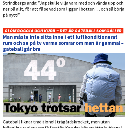
Strindbergs anda: ”Jag skulle vilja vara med och vända upp och
ner på allt, för att få se vad som ligger i botten … och så börja
på nytt!”
GLÖM BOCCIA OCH KUBB – DET ÄR GATEBALL SOM GÄLLER
Man måste inte sitta inne i ett luftkonditionerat
rum och se på tv varma somrar om man är gammal –
gateball går bra
Gateball liknar traditionell trägårdskrocket, men utan
krångliga regler som få förstår. Kan det här ersätta kubbspel