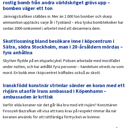
rostig bomb från andra världskriget grävs upp –
bomben väger ett ton
Järnvägstrafiken ställdes in. Mer än 2 000 ton bomber och skarp
ammunition upptäcks varje år i Tyskland – elva tyska bombtekniker har
sedan 2000 omkommit i arbetet med att desarmera dem.
Skottlossning bland besökare inne i köpcentrum i
Sätra, södra Stockholm, man i 20-årsåldern mördas –
fyra anhållna
Skytten flydde på en elsparkcykel. Polisen arbetade med mordfallet
under natten, och har anhållit fyra personer – händelsen utreds nu som
mord. En butik inne i köpcentret träffades också av skott.
Iranskfödd konstnär strimlar sönder en koran med ett
rivjärn utanför Irans ambassad i Köpenhamn –
ambassaden är kritisk
Varför elda koraner när det går lika bra med ett rivjärn? Konstnären
Firoozeh Bazrafkan vill visa att Irans krav på respekt rimmar illa när
koranen används för att rättfärdiga förtrycket av kvinnor.