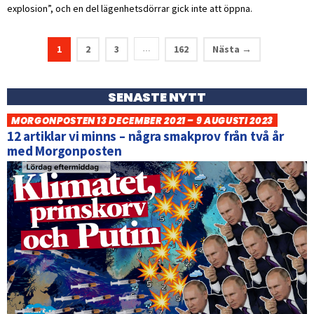
explosion”, och en del lägenhetsdörrar gick inte att öppna.
1
2
3
162
Nästa →
…
SENASTE NYTT
MORGONPOSTEN 13 DECEMBER 2021 – 9 AUGUSTI 2023
12 artiklar vi minns – några smakprov från två år
med Morgonposten