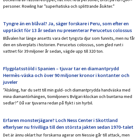
personer. Rowling har ”superhatiska och splittrande åsikter.”
Tyngre än en blåval? Ja, säger forskare i Peru, som efter en
upptäckt för 13 år sedan nu presenterar Perucetus colossus
Blåvalen har länge ansetts vara det tyngsta djur som funnits, men nu får
den en silverplats i historien. Perucetus colossus, som gled runt i
vattnet för 39 miljoner år sedan, vägde upp till 320 ton.
Flygplatsstöld i Spanien – tjuvar tar en diamantprydd
Hermès-väska och över 90 miljoner kronor i kontanter och
juveler
”Älskling, har du sett till min guld- och diamantprydda handväska med
mina diamantörhängen, tiomiljoners Bvlgari-klockan och buntarna med
sedlar?” Då var tjuvarna redan på flykt i sin hyrbil.
Erfaren monsterjägare? Loch Ness Center i Skottland
efterlyser nu frivilliga till den största jakten sedan 1970-talet
Det är ännu oklart hur forskarna agerar om Nessie går till attack, men