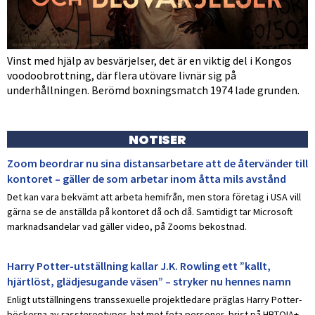
Vinst med hjälp av besvärjelser, det är en viktig del i Kongos
voodoobrottning, där flera utövare livnär sig på
underhållningen. Berömd boxningsmatch 1974 lade grunden.
NOTISER
Zoom beordrar nu sina distansarbetare att de återvänder till
kontoret – gäller de som arbetar inom åtta mils avstånd
Det kan vara bekvämt att arbeta hemifrån, men stora företag i USA vill
gärna se de anställda på kontoret då och då. Samtidigt tar Microsoft
marknadsandelar vad gäller video, på Zooms bekostnad.
Harry Potter-utställning kallar J.K. Rowling ett ”kallt,
hjärtlöst, glädjesugande väsen” – stryker nu hennes namn
Enligt utställningens transsexuelle projektledare präglas Harry Potter-
böckerna av rasstereotyper, hat mot feta personer, brist på HBTQIA+-