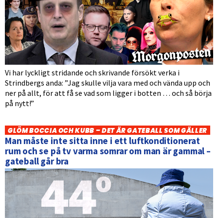
Vi har lyckligt stridande och skrivande försökt verka i
Strindbergs anda: ”Jag skulle vilja vara med och vända upp och
ner på allt, för att få se vad som ligger i botten … och så börja
på nytt!”
GLÖM BOCCIA OCH KUBB – DET ÄR GATEBALL SOM GÄLLER
Man måste inte sitta inne i ett luftkonditionerat
rum och se på tv varma somrar om man är gammal –
gateball går bra