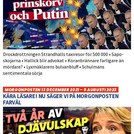
Droskdrottningen Strandhälls taxiresor för 500 000 • Säpo-
skojarna • Hallick blir advokat • Koranbrännare farligare än
mördare? • Lyxmäklarens bulvanbluff • Schulmans
sentimentala sörja
MORGONPOSTEN 13 DECEMBER 2021 – 9 AUGUSTI 2023
KÄRA LÄSARE! NU SÄGER VI PÅ MORGONPOSTEN
FARVÄL