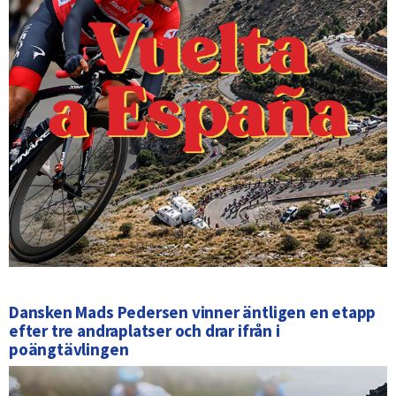
Dansken Mads Pedersen vinner äntligen en etapp
efter tre andraplatser och drar ifrån i
poängtävlingen