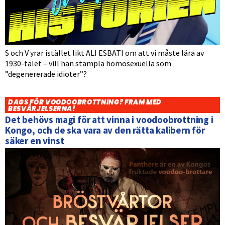
S och V yrar istället likt ALI ESBATI om att vi måste lära av
1930-talet – vill han stämpla homosexuella som
”degenererade idioter”?
DAGS FÖR VOODOOBROTTNING? FRAM MED
BESVÄRJELSERNA!
Det behövs magi för att vinna i voodoobrottning i
Kongo, och de ska vara av den rätta kalibern för
säker en vinst