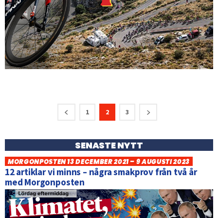
1
2
3
SENASTE NYTT
MORGONPOSTEN 13 DECEMBER 2021 – 9 AUGUSTI 2023
12 artiklar vi minns – några smakprov från två år
med Morgonposten