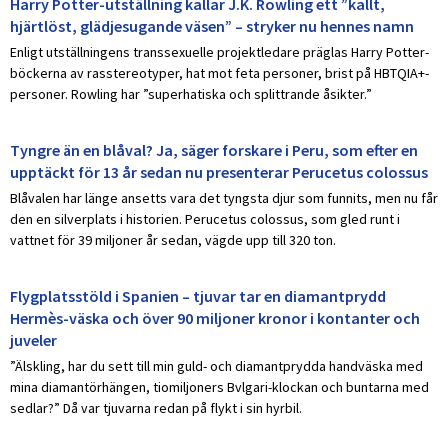
Harry Potter-utställning kallar J.K. Rowling ett ”kallt,
hjärtlöst, glädjesugande väsen” – stryker nu hennes namn
Enligt utställningens transsexuelle projektledare präglas Harry Potter-
böckerna av rasstereotyper, hat mot feta personer, brist på HBTQIA+-
personer. Rowling har ”superhatiska och splittrande åsikter.”
Tyngre än en blåval? Ja, säger forskare i Peru, som efter en
upptäckt för 13 år sedan nu presenterar Perucetus colossus
Blåvalen har länge ansetts vara det tyngsta djur som funnits, men nu får
den en silverplats i historien. Perucetus colossus, som gled runt i
vattnet för 39 miljoner år sedan, vägde upp till 320 ton.
Flygplatsstöld i Spanien – tjuvar tar en diamantprydd
Hermès-väska och över 90 miljoner kronor i kontanter och
juveler
”Älskling, har du sett till min guld- och diamantprydda handväska med
mina diamantörhängen, tiomiljoners Bvlgari-klockan och buntarna med
sedlar?” Då var tjuvarna redan på flykt i sin hyrbil.