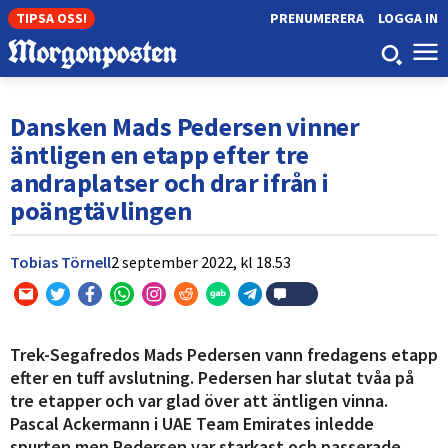
TIPSA OSS!
PRENUMERERA
LOGGA IN
Dansken Mads Pedersen vinner
äntligen en etapp efter tre
andraplatser och drar ifrån i
poängtävlingen
Tobias Törnell
2 september 2022,
kl
18.53
Trek-Segafredos Mads Pedersen vann fredagens etapp
efter en tuff avslutning. Pedersen har slutat tvåa på
tre etapper och var glad över att äntligen vinna.
Pascal Ackermann i UAE Team Emirates inledde
spurten men Pedersen var starkast och passerade