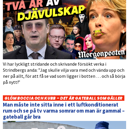
Vi har lyckligt stridande och skrivande försökt verka i
Strindbergs anda: ”Jag skulle vilja vara med och vända upp och
ner på allt, för att få se vad som ligger i botten … och så börja
på nytt!”
GLÖM BOCCIA OCH KUBB – DET ÄR GATEBALL SOM GÄLLER
Man måste inte sitta inne i ett luftkonditionerat
rum och se på tv varma somrar om man är gammal –
gateball går bra