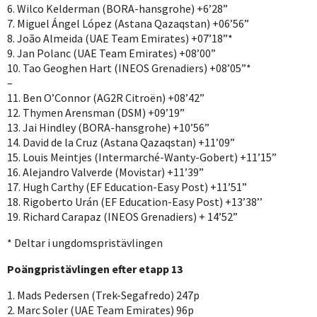
6. Wilco Kelderman (BORA-hansgrohe) +6’28”
7. Miguel Ángel López (Astana Qazaqstan) +06’56”
8. João Almeida (UAE Team Emirates) +07’18”*
9. Jan Polanc (UAE Team Emirates) +08’00”
10. Tao Geoghen Hart (INEOS Grenadiers) +08’05”*
–
11. Ben O’Connor (AG2R Citroën) +08’42”
12. Thymen Arensman (DSM) +09’19”
13. Jai Hindley (BORA-hansgrohe) +10’56”
14. David de la Cruz (Astana Qazaqstan) +11’09”
15. Louis Meintjes (Intermarché-Wanty-Gobert) +11’15”
16. Alejandro Valverde (Movistar) +11’39”
17. Hugh Carthy (EF Education-Easy Post) +11’51”
18. Rigoberto Urán (EF Education-Easy Post) +13’38’’
19. Richard Carapaz (INEOS Grenadiers) + 14’52”
* Deltar i ungdomspristävlingen
Poängpristävlingen efter etapp 13
1. Mads Pedersen (Trek-Segafredo) 247p
2. Marc Soler (UAE Team Emirates) 96p