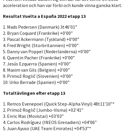
acceleration och han var förbi och kunde vinna ganska klart.
Resultat Vuelta a España 2022 etapp 13
1. Mads Pedersen (Danmark) 3t46’01”
2. Bryan Coquard (Frankrike) +0’00”
3. Pascal Ackermann (Tyskland) +0’00”
4. Fred Wright (Storbritannien) +0’00”
5. Danny van Poppel (Nederländerna) +0’00”
6. Quentin Pacher (Frankrike) +0’00”
7. Jesús Ezquerra (Spanien) +0’00”
8. Maxim van Gils (Belgien) +0’00”
9. Primož Roglič (Slovenien) +0’00”
10. Urko Berrade (Spanien) +0’00”
Totaltävlingen efter etapp 13
1. Remco Evenepoel (Quick Step-Alpha Vinyl) 48t11’10”*
2. Primož Roglič (Jumbo-Visma) +02’41”
3. Enric Mas (Movistar) +03’03”
4. Carlos Rodríguez (INEOS Grenadiers) +04’06”
5. Juan Ayuso (UAE Team Emirates) +04’53”*