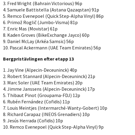
3. Fred Wright (Bahrain Victorious) 96p
4. Samuele Battistella (Astana Qazaqstan) 91p
5. Remco Evenepoel (Quick Step-Alpha Vinyl) 86p
6. Primož Roglič (Jumbo-Visma) 81p
7. Enric Mas (Movistar) 61p
8. Kaden Groves (BikeExchange Jayco) 60p
9. Daniel McLay (Arkéa Samsic) 56p
10. Pascal Ackermann (UAE Team Emirates) 56p
Bergpristävlingen efter etapp 13
1. Jay Vine (Alpecin-Deceuninck) 40p
2. Robert Stannard (Alpecin-Deceuninck) 21p
3. Marc Soler (UAE Team Emirates) 20p
4. Jimme Janssens (Alpecin-Deceuninck) 17p
5. Thibaut Pinot (Groupama-FDJ) 12p
6. Rubén Fernández (Cofidis) 11p
7. Louis Meintjes (Intermarché-Wanty-Gobert) 10p
8. Richard Carapaz (INEOS Grenadiers) 10p
9. Jesús Herrada (Cofidis) 10p
10. Remco Evenepoel (Quick Step-Alpha Vinyl) 9p