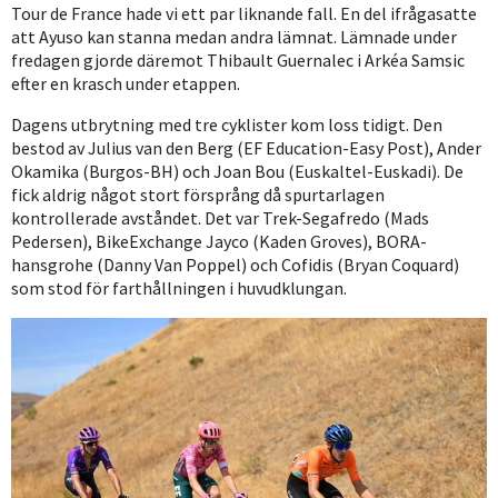
Tour de France hade vi ett par liknande fall. En del ifrågasatte
att Ayuso kan stanna medan andra lämnat. Lämnade under
fredagen gjorde däremot Thibault Guernalec i Arkéa Samsic
efter en krasch under etappen.
Dagens utbrytning med tre cyklister kom loss tidigt. Den
bestod av Julius van den Berg (EF Education-Easy Post), Ander
Okamika (Burgos-BH) och Joan Bou (Euskaltel-Euskadi). De
fick aldrig något stort försprång då spurtarlagen
kontrollerade avståndet. Det var Trek-Segafredo (Mads
Pedersen), BikeExchange Jayco (Kaden Groves), BORA-
hansgrohe (Danny Van Poppel) och Cofidis (Bryan Coquard)
som stod för farthållningen i huvudklungan.