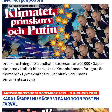
med Morgonposten
Droskdrottningen Strandhälls taxiresor för 500 000 • Säpo-
skojarna • Hallick blir advokat • Koranbrännare farligare än
mördare? • Lyxmäklarens bulvanbluff • Schulmans
sentimentala sörja
MORGONPOSTEN 13 DECEMBER 2021 – 9 AUGUSTI 2023
KÄRA LÄSARE! NU SÄGER VI PÅ MORGONPOSTEN
FARVÄL