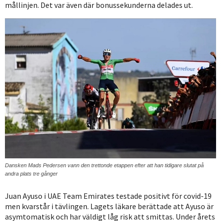
mållinjen. Det var även där bonussekunderna delades ut.
Dansken Mads Pedersen vann den trettonde etappen efter att han tidigare slutat på
andra plats tre gånger
Juan Ayuso i UAE Team Emirates testade positivt för covid-19
men kvarstår i tävlingen. Lagets läkare berättade att Ayuso är
asymtomatisk och har väldigt låg risk att smittas. Under årets