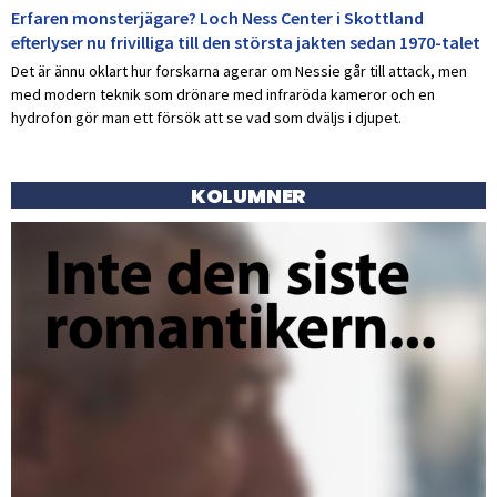
Erfaren monsterjägare? Loch Ness Center i Skottland
efterlyser nu frivilliga till den största jakten sedan 1970-talet
Det är ännu oklart hur forskarna agerar om Nessie går till attack, men
med modern teknik som drönare med infraröda kameror och en
hydrofon gör man ett försök att se vad som dväljs i djupet.
KOLUMNER