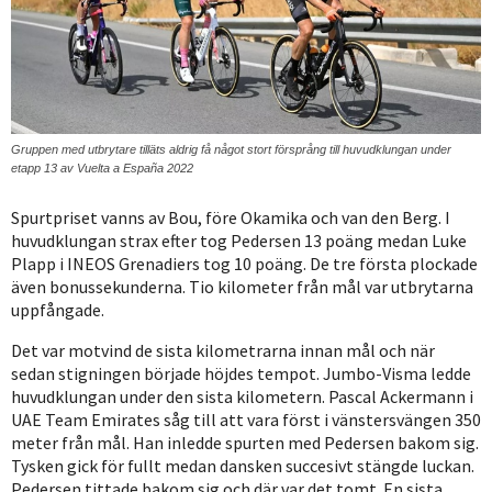
Gruppen med utbrytare tilläts aldrig få något stort försprång till huvudklungan under
etapp 13 av Vuelta a España 2022
Spurtpriset vanns av Bou, före Okamika och van den Berg. I
huvudklungan strax efter tog Pedersen 13 poäng medan Luke
Plapp i INEOS Grenadiers tog 10 poäng. De tre första plockade
även bonussekunderna. Tio kilometer från mål var utbrytarna
uppfångade.
Det var motvind de sista kilometrarna innan mål och när
sedan stigningen började höjdes tempot. Jumbo-Visma ledde
huvudklungan under den sista kilometern. Pascal Ackermann i
UAE Team Emirates såg till att vara först i vänstersvängen 350
meter från mål. Han inledde spurten med Pedersen bakom sig.
Tysken gick för fullt medan dansken succesivt stängde luckan.
Pedersen tittade bakom sig och där var det tomt. En sista