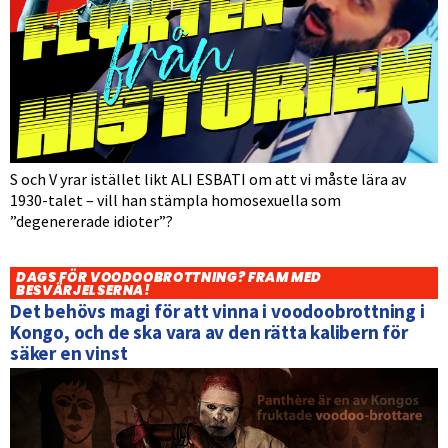
S och V yrar istället likt ALI ESBATI om att vi måste lära av
1930-talet – vill han stämpla homosexuella som
”degenererade idioter”?
DAGS FÖR VOODOOBROTTNING? FRAM MED
BESVÄRJELSERNA!
Det behövs magi för att vinna i voodoobrottning i
Kongo, och de ska vara av den rätta kalibern för
säker en vinst