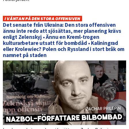
I VÄNTAN PÅ DEN STORA OFFENSIVEN
Det senaste från Ukraina: Den stora offensiven
ännu inte redo att sjösättas, mer planering krävs
enligt Zelenskyj • Ännu en Kreml-trogen
kulturarbetare utsatt för bombdåd • Kaliningrad
eller Krolewiec? Polen och Ryssland i stort bråk om
namnet på staden