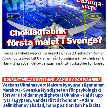
I veckans nyhetssvep kan vi berätta om de 23 miljarder Roman
Abramovitj lovat till Ukraina, från försäljningen av Chelsea FC.
Han vill nu att en del av pengarna går till ryska offer för kriget.
KONFLIKT MELLAN RYSSLAND, KADYROV OCH WAGNER?
Veckans Ukrainasvep: Malcom Kyeyune säger mmm
Marabou • Svenska Myndigheten för psykologiskt
försvar utbildar myndigheter i Ukraina • Haj åt upp
ryss i Egypten, var det rätt åt honom? • Adam
Delimkhanov skadad, hans position kan ha läckts