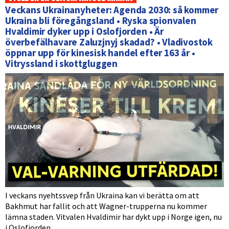
Veckans Ukrainanyheter: Agenda 2030: så kommer
Ukraina bli föregångsland • Ryska spionvalen
Hvaldimir dyker upp i Oslofjorden • Är
överbefälhavare Zaluzjnyj skadad? • Vladivostok
öppnar upp för kinesisk handel efter 163 år •
Vitryssland i skottgluggen
I veckans nyehtssvep från Ukraina kan vi berätta om att
Bakhmut har fallit och att Wagner-trupperna nu kommer
lämna staden. Vitvalen Hvaldimir har dykt upp i Norge igen, nu
i Oslofjorden.