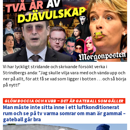
Vi har lyckligt stridande och skrivande försökt verka i
Strindbergs anda: ”Jag skulle vilja vara med och vända upp och
ner på allt, för att få se vad som ligger i botten … och så börja
på nytt!”
GLÖM BOCCIA OCH KUBB – DET ÄR GATEBALL SOM GÄLLER
Man måste inte sitta inne i ett luftkonditionerat
rum och se på tv varma somrar om man är gammal –
gateball går bra