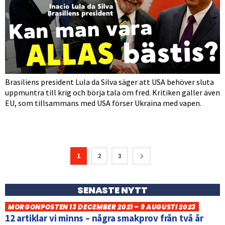
Brasiliens president Lula da Silva säger att USA behöver sluta
uppmuntra till krig och börja tala om fred. Kritiken gäller även
EU, som tillsammans med USA förser Ukraina med vapen.
1
2
3
SENASTE NYTT
MORGONPOSTEN 13 DECEMBER 2021 – 9 AUGUSTI 2023
12 artiklar vi minns – några smakprov från två år