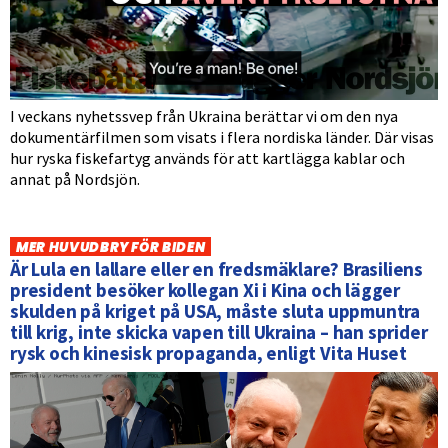
I veckans nyhetssvep från Ukraina berättar vi om den nya
dokumentärfilmen som visats i flera nordiska länder. Där visas
hur ryska fiskefartyg används för att kartlägga kablar och
annat på Nordsjön.
MER HUVUDBRY FÖR BIDEN
Är Lula en lallare eller en fredsmäklare? Brasiliens
president besöker kollegan Xi i Kina och lägger
skulden på kriget på USA, måste sluta uppmuntra
till krig, inte skicka vapen till Ukraina – han sprider
rysk och kinesisk propaganda, enligt Vita Huset