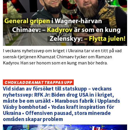
I veckans nyhetssvep om kriget i Ukraina tar vi en titt på vad
svensk-tjetjenen Khamzat Chimaev tycker om Ramzan
Kadyrov. Han ser honom som en kung man bör hedra.
CHOKLADDRAMAT TRAPPAS UPP
Vid sidan av försöket till statskupp – veckans
nyhetssvep: RFK Jr: Biden drog USA in i kriget,
måste be om ursäkt • Marabous fabrik i Upplands
Väsby bombhotad • Yodas kraft inspiration för
Ukraina • Offensiven pausad, stora minerade
områden skapar problem