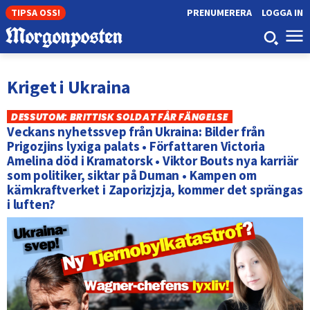
TIPSA OSS!
PRENUMERERA
LOGGA IN
Kriget i Ukraina
DESSUTOM: BRITTISK SOLDAT FÅR FÄNGELSE
Veckans nyhetssvep från Ukraina: Bilder från
Prigozjins lyxiga palats • Författaren Victoria
Amelina död i Kramatorsk • Viktor Bouts nya karriär
som politiker, siktar på Duman • Kampen om
kärnkraftverket i Zaporizjzja, kommer det sprängas
i luften?