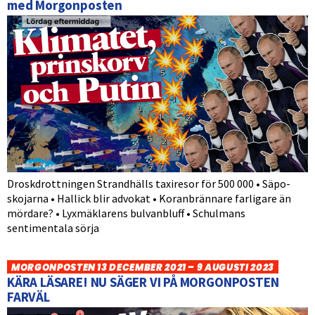
med Morgonposten
Droskdrottningen Strandhälls taxiresor för 500 000 • Säpo-
skojarna • Hallick blir advokat • Koranbrännare farligare än
mördare? • Lyxmäklarens bulvanbluff • Schulmans
sentimentala sörja
MORGONPOSTEN 13 DECEMBER 2021 – 9 AUGUSTI 2023
KÄRA LÄSARE! NU SÄGER VI PÅ MORGONPOSTEN
FARVÄL