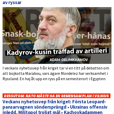
av ryssar
I veckans nyhetssvep från kriget tar vi en titt på debatten om
att bojkotta Marabou, vars ägare Mondelez har verksamhet i
Ryssland. En haj åt upp en ryss på en semesterort i Egypten.
DESSUTOM: NATO MÅSTE HA EN GEMENSAM PLAN I VILNIUS
Veckans nyhetssvep från kriget: Första Leopard-
pansarvagnen söndersprängd • Ukrainas offensiv
inledd, Militopol troligt mål • Kachovkadammen