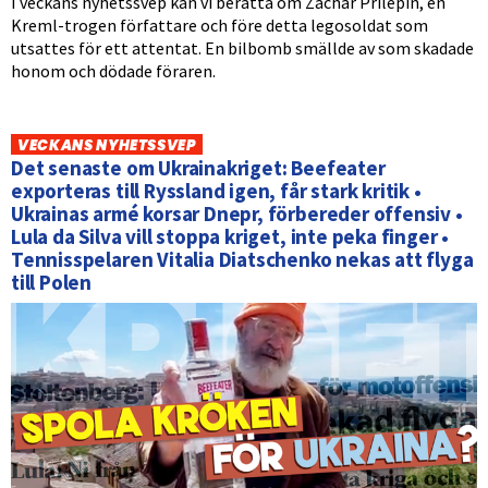
I veckans nyhetssvep kan vi berätta om Zachar Prilepin, en
Kreml-trogen författare och före detta legosoldat som
utsattes för ett attentat. En bilbomb smällde av som skadade
honom och dödade föraren.
VECKANS NYHETSSVEP
Det senaste om Ukrainakriget: Beefeater
exporteras till Ryssland igen, får stark kritik •
Ukrainas armé korsar Dnepr, förbereder offensiv •
Lula da Silva vill stoppa kriget, inte peka finger •
Tennisspelaren Vitalia Diatschenko nekas att flyga
till Polen