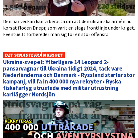
Den här veckan kan vi berätta om att den ukrainska armén nu
korsat floden Dnepr, som varit en slags frontlinje under kriget.
Eventuellt förbereder man sig för en stor offensiv.
DET SENASTE FRÅN KRIGET
Ukraina-svepet: Ytterligare 14 Leopard 2-
pansarvagnar till Ukraina tidigt 2024, tack vare
Nederländerna och Danmark • Ryssland startar stor
kampanj, vill få in 400 000 nya rekryter • Ryska
fiskefartyg utrustade med militär utrustning
kartlägger Nordsjön