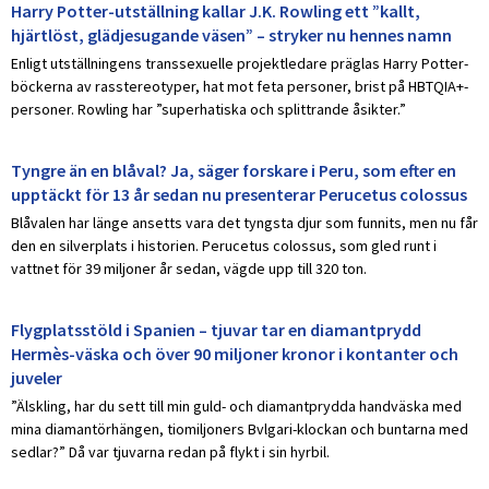
Harry Potter-utställning kallar J.K. Rowling ett ”kallt,
hjärtlöst, glädjesugande väsen” – stryker nu hennes namn
Enligt utställningens transsexuelle projektledare präglas Harry Potter-
böckerna av rasstereotyper, hat mot feta personer, brist på HBTQIA+-
personer. Rowling har ”superhatiska och splittrande åsikter.”
Tyngre än en blåval? Ja, säger forskare i Peru, som efter en
upptäckt för 13 år sedan nu presenterar Perucetus colossus
Blåvalen har länge ansetts vara det tyngsta djur som funnits, men nu får
den en silverplats i historien. Perucetus colossus, som gled runt i
vattnet för 39 miljoner år sedan, vägde upp till 320 ton.
Flygplatsstöld i Spanien – tjuvar tar en diamantprydd
Hermès-väska och över 90 miljoner kronor i kontanter och
juveler
”Älskling, har du sett till min guld- och diamantprydda handväska med
mina diamantörhängen, tiomiljoners Bvlgari-klockan och buntarna med
sedlar?” Då var tjuvarna redan på flykt i sin hyrbil.