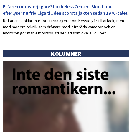
Erfaren monsterjägare? Loch Ness Center i Skottland
efterlyser nu frivilliga till den största jakten sedan 1970-talet
Det är ännu oklart hur forskarna agerar om Nessie går till attack, men
med modern teknik som drönare med infraröda kameror och en
hydrofon gör man ett försök att se vad som dväljs i djupet.
KOLUMNER