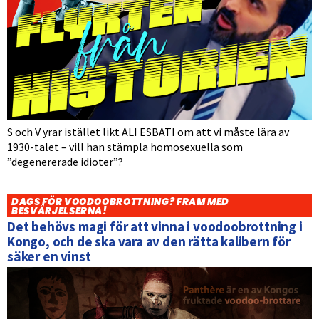
S och V yrar istället likt ALI ESBATI om att vi måste lära av
1930-talet – vill han stämpla homosexuella som
”degenererade idioter”?
DAGS FÖR VOODOOBROTTNING? FRAM MED
BESVÄRJELSERNA!
Det behövs magi för att vinna i voodoobrottning i
Kongo, och de ska vara av den rätta kalibern för
säker en vinst