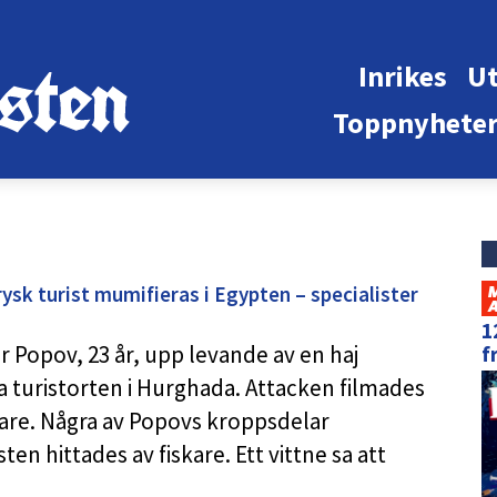
Inrikes
Ut
Toppnyhete
ysk turist mumifieras i Egypten – specialister
1
ir Popov, 23 år, upp levande av en haj
f
a turistorten i Hurghada. Attacken filmades
dare. Några av Popovs kroppsdelar
en hittades av fiskare. Ett vittne sa att