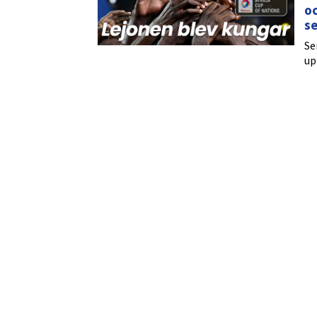
oc
se
Se
up