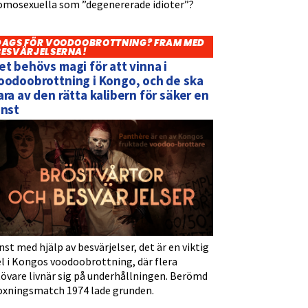
omosexuella som ”degenererade idioter”?
DAGS FÖR VOODOOBROTTNING? FRAM MED
BESVÄRJELSERNA!
et behövs magi för att vinna i
oodoobrottning i Kongo, och de ska
ara av den rätta kalibern för säker en
inst
nst med hjälp av besvärjelser, det är en viktig
l i Kongos voodoobrottning, där flera
tövare livnär sig på underhållningen. Berömd
oxningsmatch 1974 lade grunden.