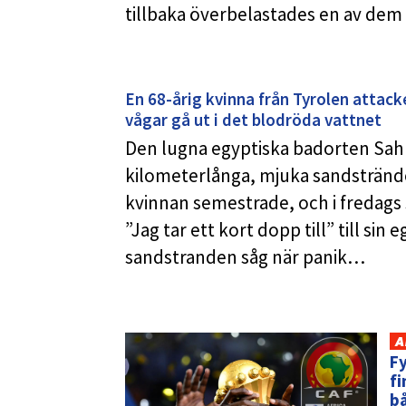
tillbaka överbelastades en av de
En 68-årig kvinna från Tyrolen attack
vågar gå ut i det blodröda vattnet
Den lugna egyptiska badorten Sah
kilometerlånga, mjuka sandstränder
kvinnan semestrade, och i fredags 
”Jag tar ett kort dopp till” till si
sandstranden såg när panik…
A
Fy
fi
bå