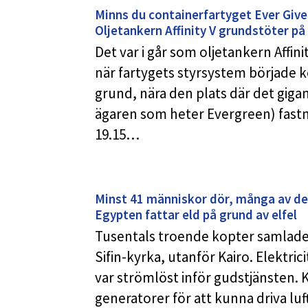
Minns du containerfartyget Ever Giv
Oljetankern Affinity V grundstöter p
Det var i går som oljetankern Affi
när fartygets styrsystem började k
grund, nära den plats där det gigan
ägaren som heter Evergreen) fastna
19.15…
Minst 41 människor dör, många av dem
Egypten fattar eld på grund av elfel
Tusentals troende kopter samlades 
Sifin-kyrka, utanför Kairo. Elektr
var strömlöst inför gudstjänsten.
generatorer för att kunna driva l