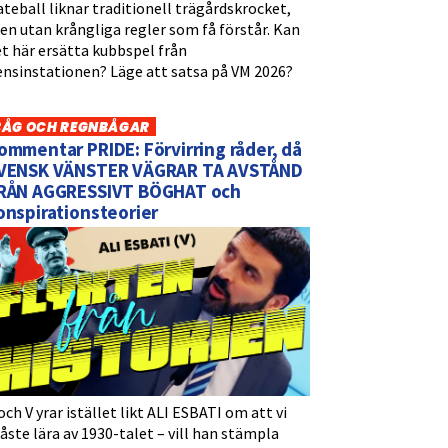
teball liknar traditionell trägårdskrocket,
n utan krångliga regler som få förstår. Kan
t här ersätta kubbspel från
ensinstationen? Läge att satsa på VM 2026?
BÅG OCH REGNBÅGAR
ommentar PRIDE: Förvirring råder, då
VENSK VÄNSTER VÄGRAR TA AVSTÅND
RÅN AGGRESSIVT BÖGHAT och
onspirationsteorier
och V yrar istället likt ALI ESBATI om att vi
ste lära av 1930-talet – vill han stämpla