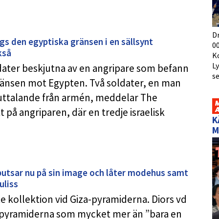
D
ängs den egyptiska gränsen i en sällsynt
00
kså
K
L
ldater beskjutna av en angripare som befann
s
 gränsen mot Egypten. Två soldater, en man
 uttalande från armén, meddelar The
t på angriparen, där en tredje israelisk
K
M
putsar nu på sin image och låter modehus samt
uliss
te kollektion vid Giza-pyramiderna. Diors vd
ser pyramiderna som mycket mer än ”bara en