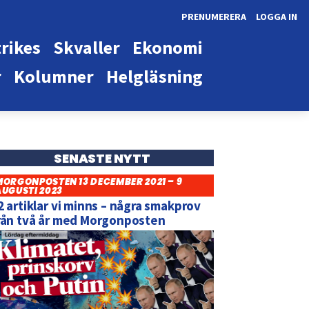
PRENUMERERA
LOGGA IN
rikes
Skvaller
Ekonomi
r
Kolumner
Helgläsning
SENASTE NYTT
MORGONPOSTEN 13 DECEMBER 2021 – 9
AUGUSTI 2023
2 artiklar vi minns – några smakprov
rån två år med Morgonposten