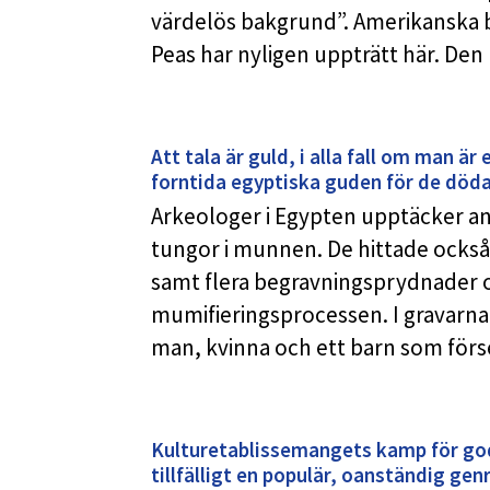
värdelös bakgrund”. Amerikanska
Peas har nyligen uppträtt här. De
Att tala är guld, i alla fall om man 
forntida egyptiska guden för de död
Arkeologer i Egypten upptäcker a
tungor i munnen. De hittade ocks
samt flera begravningsprydnader 
mumifieringsprocessen. I gravarna
man, kvinna och ett barn som för
Kulturetablissemangets kamp för god
tillfälligt en populär, oanständig gen