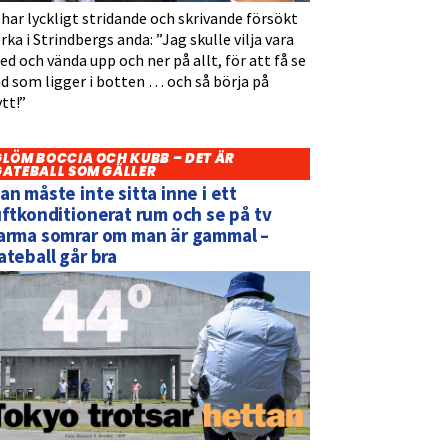
 har lyckligt stridande och skrivande försökt
rka i Strindbergs anda: ”Jag skulle vilja vara
d och vända upp och ner på allt, för att få se
d som ligger i botten … och så börja på
tt!”
GLÖM BOCCIA OCH KUBB – DET ÄR
GATEBALL SOM GÄLLER
an måste inte sitta inne i ett
uftkonditionerat rum och se på tv
arma somrar om man är gammal –
ateball går bra