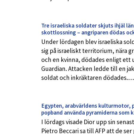
Tre israeliska soldater skjuts ihjäl l
skottlossning – angriparen dödas oc
Under lördagen blev israeliska so
sig på israeliskt territorium, nära
och en kvinna, dödades enligt ett
Guardian. Attacken ledde till en jak
soldat och inkräktaren dödades.…
Egypten, arabvärldens kulturmotor, 
popband använda pyramiderna som k
I lördags visade Dior upp sin senas
Pietro Beccari sa till AFP att de 