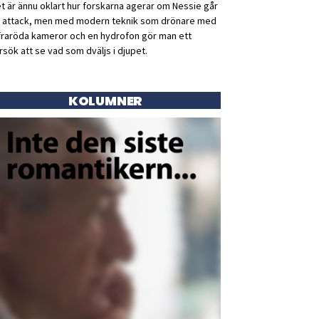
t är ännu oklart hur forskarna agerar om Nessie går
ll attack, men med modern teknik som drönare med
fraröda kameror och en hydrofon gör man ett
rsök att se vad som dväljs i djupet.
KOLUMNER