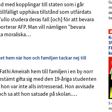
Ga
d med kopplingar till staten som i går
me
tillfälligt upphäva tillstånd som utfärdats
de
b
 fullo studera deras fall [och] för att bevara
orterar AFP. Man vill nämligen ”bevara
ga moraliska…
K
S
F
k
get hem när hon och familjen tackar nej till
athi Ameirah hem till familjen i en by norr
estämt gifta sig med den 19-åriga studenten
on var inte alls intresserad. Hon avvisade
ch sa att hon satsade på skolan.…
S 
må