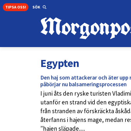
TIPSA OSS!
SÖK
Egypten
Den haj som attackerar och äter upp r
påbörjar nu balsameringsprocessen
I juni åts den ryske turisten Vladim
utanför en strand vid den egyptisk
från stranden av förskräckta åskå
återfanns i hajens mage, medan rest
”hajen släpade…