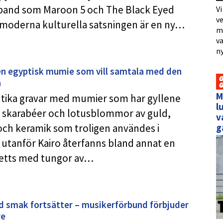
 band som Maroon 5 och The Black Eyed
Vi
ve
n moderna kulturella satsningen är en ny…
me
va
ny
är en egyptisk mumie som vill samtala med den
a
M
ntika gravar med mumier som har gyllene
l
å skarabéer och lotusblommor av guld,
v
g
och keramik som troligen användes i
 utanför Kairo återfanns bland annat en
setts med tungor av…
 smak fortsätter – musikerförbund förbjuder
re