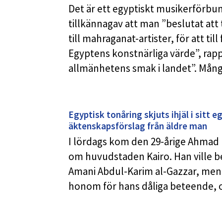
Det är ett egyptiskt musikerförbun
tillkännagav att man ”beslutat att 
till mahraganat-artister, för att till
Egyptens konstnärliga värde”, rapp
allmänhetens smak i landet”. Mån
Egyptisk tonåring skjuts ihjäl i sitt e
äktenskapsförslag från äldre man
I lördags kom den 29-årige Ahmad F
om huvudstaden Kairo. Han ville b
Amani Abdul-Karim al-Gazzar, men h
honom för hans dåliga beteende, o