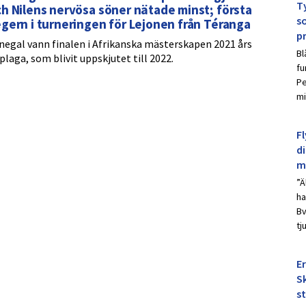
Ty
h Nilens nervösa söner nätade minst; första
s
gern i turneringen för Lejonen från Téranga
p
negal vann finalen i Afrikanska mästerskapen 2021 års
Bl
plaga, som blivit uppskjutet till 2022.
fu
Pe
mi
Fl
d
m
”Ä
ha
Bv
tj
E
Sk
s