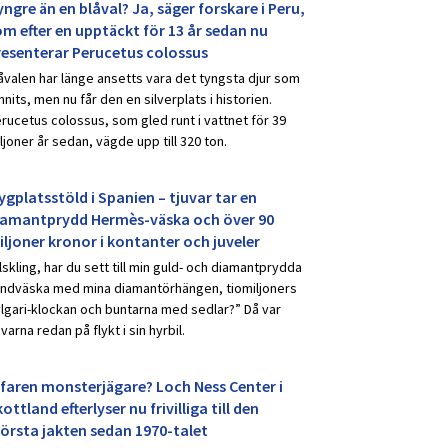
ngre än en blåval? Ja, säger forskare i Peru,
om efter en upptäckt för 13 år sedan nu
resenterar Perucetus colossus
åvalen har länge ansetts vara det tyngsta djur som
nnits, men nu får den en silverplats i historien.
rucetus colossus, som gled runt i vattnet för 39
ljoner år sedan, vägde upp till 320 ton.
ygplatsstöld i Spanien – tjuvar tar en
iamantprydd Hermès-väska och över 90
iljoner kronor i kontanter och juveler
lskling, har du sett till min guld- och diamantprydda
ndväska med mina diamantörhängen, tiomiljoners
lgari-klockan och buntarna med sedlar?” Då var
uvarna redan på flykt i sin hyrbil.
rfaren monsterjägare? Loch Ness Center i
ottland efterlyser nu frivilliga till den
törsta jakten sedan 1970-talet