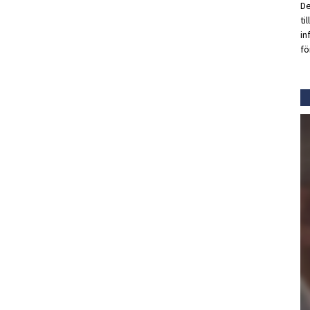
De
ti
in
fö