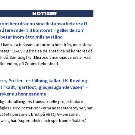
NOTISER
oom beordrar nu sina distansarbetare att
 återvänder till kontoret – gäller de som
rbetar inom åtta mils avstånd
t kan vara bekvämt att arbeta hemifrån, men stora
retag i USA vill gärna se de anställda på kontoret då
h då. Samtidigt tar Microsoft marknadsandelar vad
ller video, på Zooms bekostnad.
rry Potter-utställning kallar J.K. Rowling
t ”kallt, hjärtlöst, glädjesugande väsen” –
tryker nu hennes namn
ligt utställningens transsexuelle projektledare
äglas Harry Potter-böckerna av rasstereotyper, hat
t feta personer, brist på HBTQIA+-personer.
wling har ”superhatiska och splittrande åsikter.”