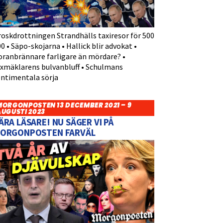
roskdrottningen Strandhälls taxiresor för 500
0 • Säpo-skojarna • Hallick blir advokat •
oranbrännare farligare än mördare? •
yxmäklarens bulvanbluff • Schulmans
entimentala sörja
MORGONPOSTEN 13 DECEMBER 2021 – 9
AUGUSTI 2023
ÄRA LÄSARE! NU SÄGER VI PÅ
ORGONPOSTEN FARVÄL