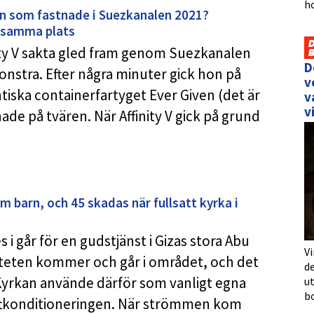
h
en som fastnade i Suezkanalen 2021?
å samma plats
nity V sakta gled fram genom Suezkanalen
D
onstra. Efter några minuter gick hon på
v
tiska containerfartyget Ever Given (det är
v
v
de på tvären. När Affinity V gick på grund
 barn, och 45 skadas när fullsatt kyrka i
i går för en gudstjänst i Gizas stora Abu
Vi
iciteten kommer och går i området, och det
de
 Kyrkan använde därför som vanligt egna
u
b
uftkonditioneringen. När strömmen kom