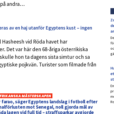
m på andra…
Z
de
eras av en haj utanför Egyptens kust – ingen
a
De
l Hasheesh vid Röda havet har
fö
. Det var här den 68-åriga österrikiska
oc
gä
skulle hon ta dagens sista simtur och sa
n egyptiske pojkvän. Turister som filmade från
Ha
et
s
En
pr
FRIKANSKA MÄSTERSKAPEN
mo
 farao, säger Egyptens landslag i fotboll efter
Ro
nalförlusten mot Senegal, noll gjorda mål av
da lagen vid full tid – straffsparkar avgjorde