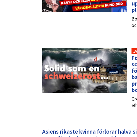
up
pl
Bo
oc
J
Fö
sc
fö
ba
pr
b
Cr
ef
Asiens rikaste kvinna förlorar halva 