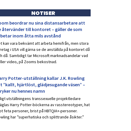
NOTISER
oom beordrar nu sina distansarbetare att
 återvänder till kontoret – gäller de som
rbetar inom åtta mils avstånd
t kan vara bekvämt att arbeta hemifrån, men stora
retag i USA vill gärna se de anställda på kontoret då
h då. Samtidigt tar Microsoft marknadsandelar vad
ller video, på Zooms bekostnad.
rry Potter-utställning kallar J.K. Rowling
t ”kallt, hjärtlöst, glädjesugande väsen” –
tryker nu hennes namn
ligt utställningens transsexuelle projektledare
äglas Harry Potter-böckerna av rasstereotyper, hat
t feta personer, brist på HBTQIA+-personer.
wling har ”superhatiska och splittrande åsikter.”