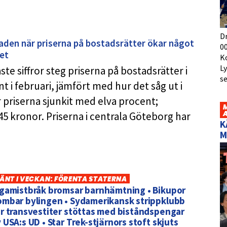
D
den när priserna på bostadsrätter ökar något
00
ret
K
L
te siffror steg priserna på bostadsrätter i
s
i februari, jämfört med hur det såg ut i
r priserna sjunkit med elva procent;
45 kronor. Priserna i centrala Göteborg har
K
M
ÄNT I VECKAN: FÖRENTA STATERNA
igamistbråk bromsar barnhämtning • Bikupor
ombar bylingen • Sydamerikansk strippklubb
r transvestiter stöttas med biståndspengar
 USA:s UD • Star Trek-stjärnors stoft skjuts