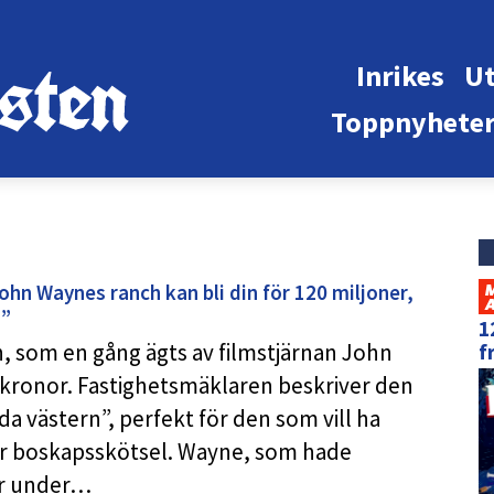
Inrikes
Ut
Toppnyhete
ohn Waynes ranch kan bli din för 120 miljoner,
n”
1
n, som en gång ägts av filmstjärnan John
f
r kronor. Fastighetsmäklaren beskriver den
 västern”, perfekt för den som vill ha
er boskapsskötsel. Wayne, som hade
er under…