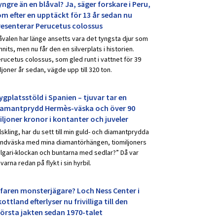
ngre än en blåval? Ja, säger forskare i Peru,
om efter en upptäckt för 13 år sedan nu
resenterar Perucetus colossus
åvalen har länge ansetts vara det tyngsta djur som
nnits, men nu får den en silverplats i historien.
rucetus colossus, som gled runt i vattnet för 39
ljoner år sedan, vägde upp till 320 ton.
ygplatsstöld i Spanien – tjuvar tar en
iamantprydd Hermès-väska och över 90
iljoner kronor i kontanter och juveler
lskling, har du sett till min guld- och diamantprydda
ndväska med mina diamantörhängen, tiomiljoners
lgari-klockan och buntarna med sedlar?” Då var
uvarna redan på flykt i sin hyrbil.
rfaren monsterjägare? Loch Ness Center i
ottland efterlyser nu frivilliga till den
törsta jakten sedan 1970-talet