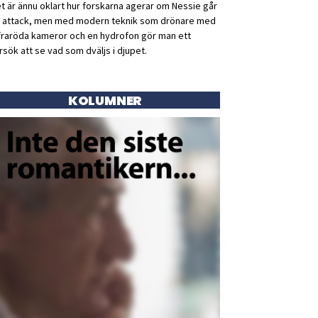
t är ännu oklart hur forskarna agerar om Nessie går
ll attack, men med modern teknik som drönare med
fraröda kameror och en hydrofon gör man ett
rsök att se vad som dväljs i djupet.
KOLUMNER