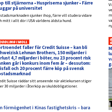
p till stjärnorna • Huspriserna sjunker • Färre
Vi
uggar på universitet
ve
me
stadsmarknaden sjunker ihop, färre vill studera vidare
va
h mitt i allt dör i USA världens äldsta hund.
ny
ODDLING I MOLL
rtroendet faller för Credit Suisse – kan bli
M
hweizisk Lehman Brothers, 150 miljarder i
l
rlust 4,7 miljarder i böter, nu 23 procent risk
v
nken går i konkurs inom fem år – dessutom:
g
isfall och 20 procent färre köp på svensk
ostadsmarknad
edit Suisse räddar sitt anseende när aktiekursen stiger
ter 30 miljarder i återköp av skuldobligationer.
sin förmögenhet i Kinas fastighetskris – bara