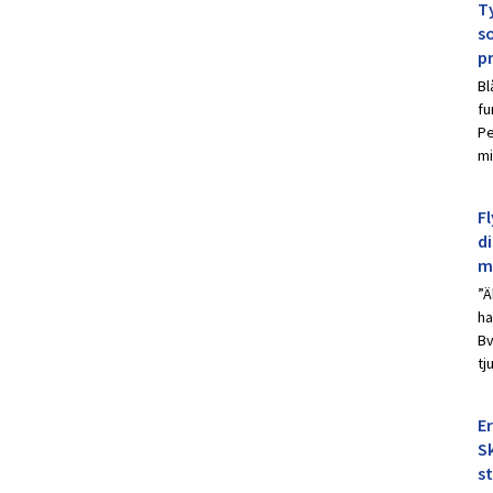
Ty
s
p
Bl
fu
Pe
mi
Fl
d
m
”Ä
ha
Bv
tj
E
Sk
s