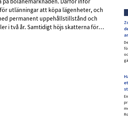
na på bolånemarknaden. Därför inför
för utlänningar att köpa lägenheter, och
med permanent uppehållstillstånd och
Z
er i två år. Samtidigt höjs skatterna för…
de
a
De
fö
oc
gä
Ha
et
s
En
pr
mo
Ro