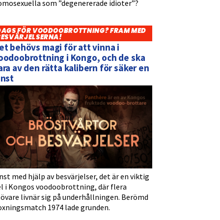
omosexuella som ”degenererade idioter”?
DAGS FÖR VOODOOBROTTNING? FRAM MED
BESVÄRJELSERNA!
et behövs magi för att vinna i
oodoobrottning i Kongo, och de ska
ara av den rätta kalibern för säker en
inst
nst med hjälp av besvärjelser, det är en viktig
l i Kongos voodoobrottning, där flera
tövare livnär sig på underhållningen. Berömd
oxningsmatch 1974 lade grunden.