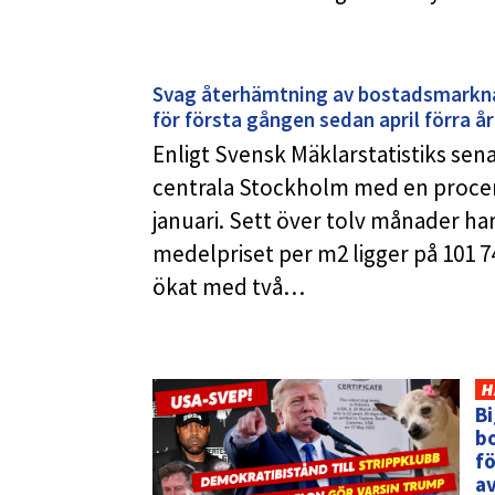
Svag återhämtning av bostadsmarkna
för första gången sedan april förra å
Enligt Svensk Mäklarstatistiks senas
centrala Stockholm med en procent 
januari. Sett över tolv månader ha
medelpriset per m2 ligger på 101 7
ökat med två…
H
B
b
fö
av