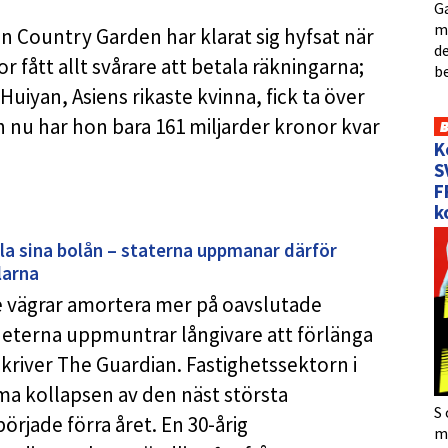
Ga
me
n Country Garden har klarat sig hyfsat när
de
r fått allt svårare att betala räkningarna;
b
Huiyan, Asiens rikaste kvinna, fick ta över
ch nu har hon bara 161 miljarder kronor kvar
K
S
F
k
la sina bolån – staterna uppmanar därför
larna
e vägrar amortera mer på oavslutade
eterna uppmuntrar långivare att förlänga
 skriver The Guardian. Fastighetssektorn i
ma kollapsen av den näst största
S 
rjade förra året. En 30-årig
må