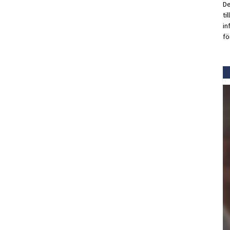
De
ti
in
fö