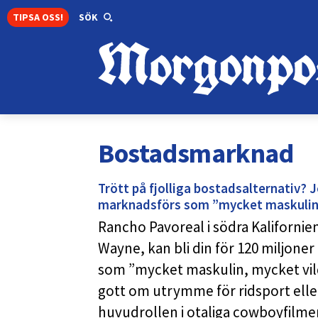
TIPSA OSS!
SÖK
Bostadsmarknad
Trött på fjolliga bostadsalternativ? J
marknadsförs som ”mycket maskuli
Rancho Pavoreal i södra Kalifornie
Wayne, kan bli din för 120 miljone
som ”mycket maskulin, mycket vilda
gott om utrymme för ridsport ell
huvudrollen i otaliga cowboyfilm