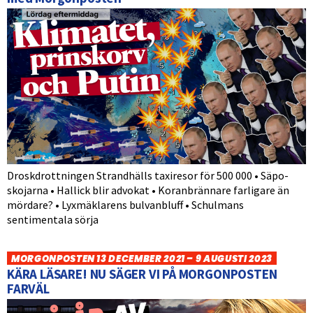
Droskdrottningen Strandhälls taxiresor för 500 000 • Säpo-
skojarna • Hallick blir advokat • Koranbrännare farligare än
mördare? • Lyxmäklarens bulvanbluff • Schulmans
sentimentala sörja
MORGONPOSTEN 13 DECEMBER 2021 – 9 AUGUSTI 2023
KÄRA LÄSARE! NU SÄGER VI PÅ MORGONPOSTEN
FARVÄL