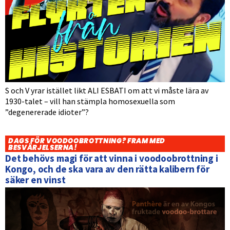
S och V yrar istället likt ALI ESBATI om att vi måste lära av
1930-talet – vill han stämpla homosexuella som
”degenererade idioter”?
DAGS FÖR VOODOOBROTTNING? FRAM MED
BESVÄRJELSERNA!
Det behövs magi för att vinna i voodoobrottning i
Kongo, och de ska vara av den rätta kalibern för
säker en vinst