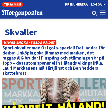
TIPSA OSS!
PRENUMERERA
LOGGA IN
Skvaller
VI HAR SNOKA-T REDA PÅ DET
Sport-skvaller med Östgöta-special! Det laddas för
derby: Linköping ska jämnas med marken, det
raggas AIK-brudar i Finspång och stämningen är på
topp – dessutom spanar vi in Hålands vikingafrilla,
Lauri Markkanens militärtjänst och Ben Yedders
skattebrott