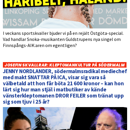
I veckans sportskvaller bjuder vi på en rejält Östgöta-special.
Vad handlar Snoka-musikanten Guldstrupens nya singel om
Finnspångs-AIK:aren om egentligen?
JOSEFIN SKVALLRAR: KLEPTOMANKULTUR PÅ SÖDERMALM
JENNY NORDLANDER, södermalmsradikal mediechef
med makt SNATTAR PÅ ICA, visar sig vara så
välbetald att hon får böta 21 600 kronor – kan hon
lärt sig hur man stjäl i matbutiker av kände
vänsterkleptomanen DROR FEILER som tränat upp
sig som tjuv i 25 år?