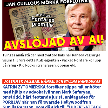
Tvingas ändå stå där med tvättad hals när Kanada vägrar ge
visum till före detta KGB-agenten • Packad Pontare kör upp
på refug • Kid Rocks i transraseri, öppnar eld.
JOSEFIN SKVALLRAR: HÅNGEL OCH STULNA HANDDUKAR
KATRIN ZYTOMIERSKA försöker slippa miljonböter
med hjälp av advokatvännen Mark Safaryan,
omstridd, hårt festande jurist, anklagades för
PORRJÄV när han försvarade Hollywoodfrun
Gunilla Persson, som då gick till ”LUDER”-ATTACK