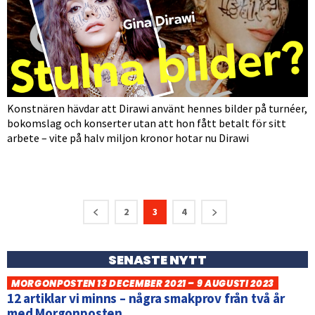
Konstnären hävdar att Dirawi använt hennes bilder på turnéer,
bokomslag och konserter utan att hon fått betalt för sitt
arbete – vite på halv miljon kronor hotar nu Dirawi
2
3
4
SENASTE NYTT
MORGONPOSTEN 13 DECEMBER 2021 – 9 AUGUSTI 2023
12 artiklar vi minns – några smakprov från två år
med Morgonposten