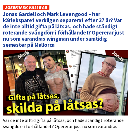
JOSEFIN SKVALLRAR
Jonas Gardell och Mark Levengood – har
kärleksparet verkligen separerat efter 37 år? Var
de inte alltid gifta på låtsas, och hade ständigt
roterande svängdörr i förhållandet? Opererar just
nu som varandras wingman under samtidig
semester på Mallorca
Var de inte alltid gifta på låtsas, och hade ständigt roterande
svängdörr i förhållandet? Opererar just nu som varandras