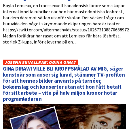
Kayla Lemieux, en transsexuell kanadensisk lärare som skapar
internationella rubriker när hon bär mastodontiska lösbröst,
har dem däremot sällan utanför skolan. Det väcker frågor om
huruvida den något skrymmande ekiperingen bara är teater.
https://twitter.com/aftermathvids/status/16267313887068897
Medan föräldrar har rasat om att Lemieux får bära lösbröst,
storlek Z-kupa, inför eleverna på en…
JOSEFIN SKVALLRAR: OGINA GINA?
GINA DIRAWI VILLE BLI KROPPSMÅLAD AV MIG, säger
konstnär som anser sig lurad, stämmer TV-profilen
för att hennes bilder använts på turnéer,
bokomslag och konserter utan att hon fått betalt
för sitt arbete – vite på halv miljon kronor hotar
programledaren