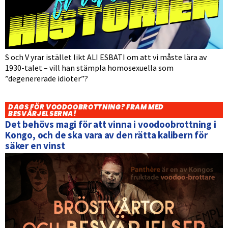
S och V yrar istället likt ALI ESBATI om att vi måste lära av
1930-talet – vill han stämpla homosexuella som
”degenererade idioter”?
DAGS FÖR VOODOOBROTTNING? FRAM MED
BESVÄRJELSERNA!
Det behövs magi för att vinna i voodoobrottning i
Kongo, och de ska vara av den rätta kalibern för
säker en vinst