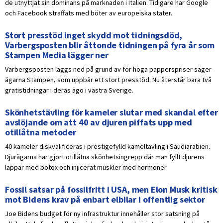
de utnyttjat sin dominans på marknaden i Italien. Tidigare har Google
och Facebook straffats med böter av europeiska stater.
Stort presstöd inget skydd mot tidningsdöd,
Varbergsposten blir åttonde tidningen på fyra år som
Stampen Media lägger ner
Varbergsposten läggs ned på grund av för höga papperspriser säger
ägarna Stampen, som uppbär ett stort presstöd. Nu återstår bara två
gratistidningar i deras ägo i västra Sverige.
Skönhetstävling för kameler slutar med skandal efter
avslöjande om att 40 av djuren piffats upp med
otillåtna metoder
40 kameler diskvalificeras i prestigefylld kameltävling i Saudiarabien.
Djurägarna har gjort otillåtna skönhetsingrepp där man fyllt djurens
läppar med botox och injicerat muskler med hormoner.
Fossil satsar på fossilfritt i USA, men Elon Musk kritisk
mot Bidens krav på enbart elbilar i offentlig sektor
Joe Bidens budget för ny infrastruktur innehåller stor satsning på