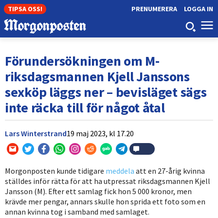
TIPSA OSS!
PRENUMERERA
LOGGA IN
Förundersökningen om M-
riksdagsmannen Kjell Janssons
sexköp läggs ner – bevisläget sägs
inte räcka till för något åtal
Lars Winterstrand
19 maj 2023,
kl
17.20
Morgonposten kunde tidigare
meddela
att en 27-årig kvinna
ställdes inför rätta för att ha utpressat riksdagsmannen Kjell
Jansson (M). Efter ett samlag fick hon 5 000 kronor, men
krävde mer pengar, annars skulle hon sprida ett foto som en
annan kvinna tog i samband med samlaget.