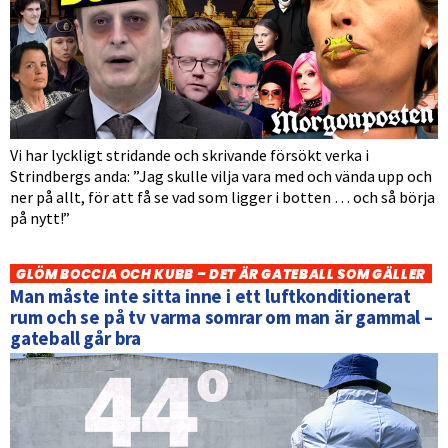
Vi har lyckligt stridande och skrivande försökt verka i
Strindbergs anda: ”Jag skulle vilja vara med och vända upp och
ner på allt, för att få se vad som ligger i botten … och så börja
på nytt!”
GLÖM BOCCIA OCH KUBB – DET ÄR GATEBALL SOM GÄLLER
Man måste inte sitta inne i ett luftkonditionerat
rum och se på tv varma somrar om man är gammal –
gateball går bra