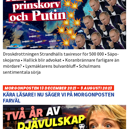
Droskdrottningen Strandhälls taxiresor för 500 000 • Säpo-
skojarna • Hallick blir advokat • Koranbrännare farligare än
mördare? • Lyxmäklarens bulvanbluff • Schulmans
sentimentala sörja
MORGONPOSTEN 13 DECEMBER 2021 – 9 AUGUSTI 2023
KÄRA LÄSARE! NU SÄGER VI PÅ MORGONPOSTEN
FARVÄL