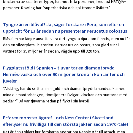
böckerna av rasstereotyper, hat mot feta personer, brist på HBTQIA+-
personer. Rowling har ”superhatiska och splittrande åsikter.”
Tyngre än en blåval? Ja, säger forskare i Peru, som efter en
upptäckt för 13 år sedan nu presenterar Perucetus colossus
Blåvalen har länge ansetts vara det tyngsta djur som funnits, men nu får
den en silverplats i historien. Perucetus colossus, som gled runt i
vattnet för 39 miljoner år sedan, vägde upp till 320 ton.
Flygplatsstöld i Spanien – tjuvar tar en diamantprydd
Hermès-väska och över 90 miljoner kronor i kontanter och
juveler
”Älskling, har du sett till min guld- och diamantprydda handväska med
mina diamantörhängen, tiomiljoners Bvlgari-klockan och buntarna med
sedlar?” Då var tjuvarna redan på flykt i sin hyrbil.
Erfaren monsterjägare? Loch Ness Center i Skottland
efterlyser nu frivilliga till den största jakten sedan 1970-talet
Det är ännu oklart hur forskarna agerar om Nessie går till attack, men