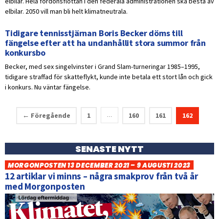
elbilar. Hela fordonsflottan i den federala administrationen ska bestå av
elbilar. 2050 vill man bli helt klimatneutrala.
Tidigare tennisstjärnan Boris Becker döms till
fängelse efter att ha undanhållit stora summor från
konkursbo
Becker, med sex singelvinster i Grand Slam-turneringar 1985–1995,
tidigare straffad för skatteflykt, kunde inte betala ett stort lån och gick
i konkurs. Nu väntar fängelse.
← Föregående
1
160
161
162
…
SENASTE NYTT
MORGONPOSTEN 13 DECEMBER 2021 – 9 AUGUSTI 2023
12 artiklar vi minns – några smakprov från två år
med Morgonposten