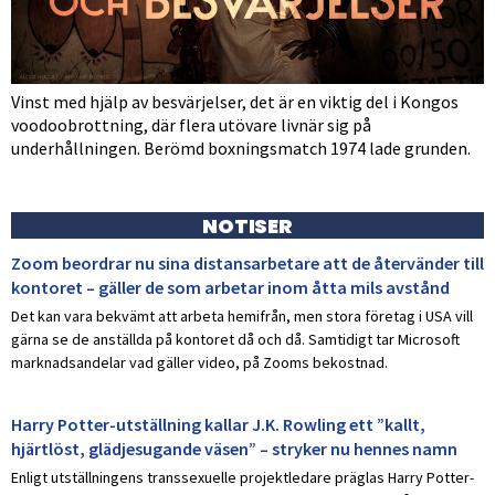
Vinst med hjälp av besvärjelser, det är en viktig del i Kongos
voodoobrottning, där flera utövare livnär sig på
underhållningen. Berömd boxningsmatch 1974 lade grunden.
NOTISER
Zoom beordrar nu sina distansarbetare att de återvänder till
kontoret – gäller de som arbetar inom åtta mils avstånd
Det kan vara bekvämt att arbeta hemifrån, men stora företag i USA vill
gärna se de anställda på kontoret då och då. Samtidigt tar Microsoft
marknadsandelar vad gäller video, på Zooms bekostnad.
Harry Potter-utställning kallar J.K. Rowling ett ”kallt,
hjärtlöst, glädjesugande väsen” – stryker nu hennes namn
Enligt utställningens transsexuelle projektledare präglas Harry Potter-