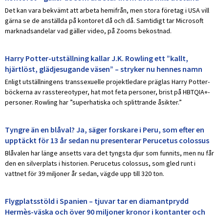
Det kan vara bekvämt att arbeta hemifrån, men stora företag i USA vill
gärna se de anställda på kontoret då och då. Samtidigt tar Microsoft
marknadsandelar vad gäller video, på Zooms bekostnad.
Harry Potter-utställning kallar J.K. Rowling ett ”kallt,
hjärtlöst, glädjesugande väsen” – stryker nu hennes namn
Enligt utställningens transsexuelle projektledare präglas Harry Potter-
böckerna av rasstereotyper, hat mot feta personer, brist på HBTQIA+-
personer. Rowling har ”superhatiska och splittrande åsikter.”
Tyngre än en blåval? Ja, säger forskare i Peru, som efter en
upptäckt för 13 år sedan nu presenterar Perucetus colossus
Blåvalen har länge ansetts vara det tyngsta djur som funnits, men nu får
den en silverplats i historien. Perucetus colossus, som gled runt i
vattnet för 39 miljoner år sedan, vägde upp till 320 ton.
Flygplatsstöld i Spanien – tjuvar tar en diamantprydd
Hermès-väska och över 90 miljoner kronor i kontanter och