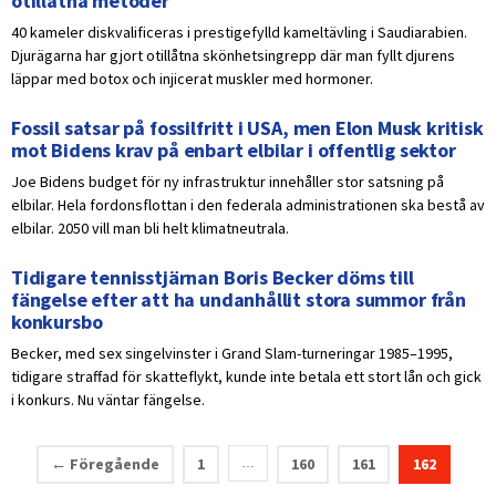
otillåtna metoder
40 kameler diskvalificeras i prestigefylld kameltävling i Saudiarabien.
Djurägarna har gjort otillåtna skönhetsingrepp där man fyllt djurens
läppar med botox och injicerat muskler med hormoner.
Fossil satsar på fossilfritt i USA, men Elon Musk kritisk
mot Bidens krav på enbart elbilar i offentlig sektor
Joe Bidens budget för ny infrastruktur innehåller stor satsning på
elbilar. Hela fordonsflottan i den federala administrationen ska bestå av
elbilar. 2050 vill man bli helt klimatneutrala.
Tidigare tennisstjärnan Boris Becker döms till
fängelse efter att ha undanhållit stora summor från
konkursbo
Becker, med sex singelvinster i Grand Slam-turneringar 1985–1995,
tidigare straffad för skatteflykt, kunde inte betala ett stort lån och gick
i konkurs. Nu väntar fängelse.
← Föregående
1
160
161
162
…