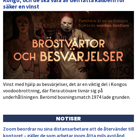
Kongo, och de ska vara av den rätta kalibern för
säker en vinst
Vinst med hjälp av besvärjelser, det är en viktig del i Kongos
voodoobrottning, där flera utövare livnär sig på
underhållningen. Berömd boxningsmatch 1974 lade grunden.
NOTISER
Zoom beordrar nu sina distansarbetare att de återvänder till
kontoret – gäller de som arbetar inom åtta mils avstånd