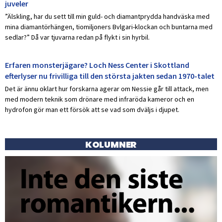
juveler
”Älskling, har du sett till min guld- och diamantprydda handväska med
mina diamantörhängen, tiomiljoners Bvlgari-klockan och buntarna med
sedlar?” Då var tjuvarna redan på flykt i sin hyrbil.
Erfaren monsterjägare? Loch Ness Center i Skottland
efterlyser nu frivilliga till den största jakten sedan 1970-talet
Det är ännu oklart hur forskarna agerar om Nessie går till attack, men
med modern teknik som drönare med infraröda kameror och en
hydrofon gör man ett försök att se vad som dväljs i djupet.
KOLUMNER