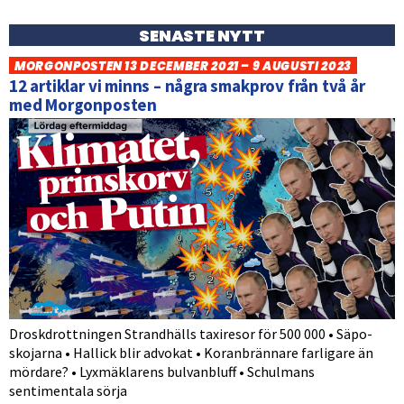
SENASTE NYTT
MORGONPOSTEN 13 DECEMBER 2021 – 9 AUGUSTI 2023
12 artiklar vi minns – några smakprov från två år
med Morgonposten
Droskdrottningen Strandhälls taxiresor för 500 000 • Säpo-
skojarna • Hallick blir advokat • Koranbrännare farligare än
mördare? • Lyxmäklarens bulvanbluff • Schulmans
sentimentala sörja