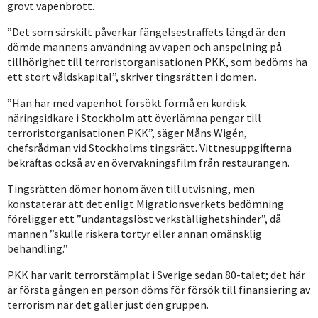
grovt vapenbrott.
”Det som särskilt påverkar fängelsestraffets längd är den
dömde mannens användning av vapen och anspelning på
tillhörighet till terroristorganisationen PKK, som bedöms ha
ett stort våldskapital”, skriver tingsrätten i domen.
”Han har med vapenhot försökt förmå en kurdisk
näringsidkare i Stockholm att överlämna pengar till
terroristorganisationen PKK”, säger Måns Wigén,
chefsrådman vid Stockholms tingsrätt. Vittnesuppgifterna
bekräftas också av en övervakningsfilm från restaurangen.
Tingsrätten dömer honom även till utvisning, men
konstaterar att det enligt Migrationsverkets bedömning
föreligger ett ”undantagslöst verkställighetshinder”, då
mannen ”skulle riskera tortyr eller annan omänsklig
behandling.”
PKK har varit terrorstämplat i Sverige sedan 80-talet; det här
är första gången en person döms för försök till finansiering av
terrorism när det gäller just den gruppen.