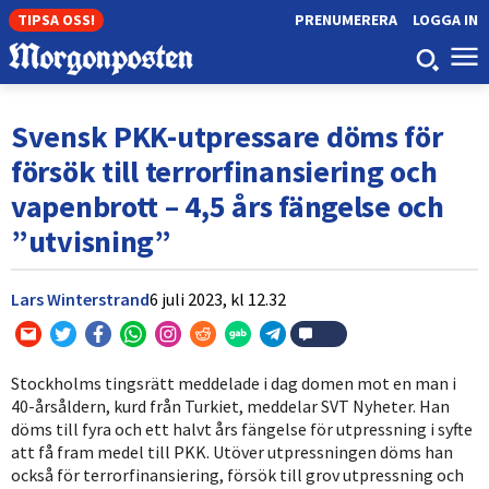
TIPSA OSS!
PRENUMERERA
LOGGA IN
Svensk PKK-utpressare döms för
försök till terrorfinansiering och
vapenbrott – 4,5 års fängelse och
”utvisning”
Lars Winterstrand
6 juli 2023,
kl
12.32
Stockholms tingsrätt meddelade i dag domen mot en man i
40-årsåldern, kurd från Turkiet, meddelar SVT Nyheter. Han
döms till fyra och ett halvt års fängelse för utpressning i syfte
att få fram medel till PKK. Utöver utpressningen döms han
också för terrorfinansiering, försök till grov utpressning och