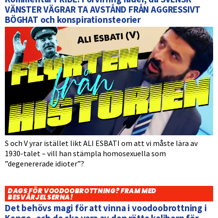
VÄNSTER VÄGRAR TA AVSTÅND FRÅN AGGRESSIVT
BÖGHAT och konspirationsteorier
S och V yrar istället likt ALI ESBATI om att vi måste lära av
1930-talet – vill han stämpla homosexuella som
”degenererade idioter”?
DAGS FÖR VOODOOBROTTNING? FRAM MED
BESVÄRJELSERNA!
Det behövs magi för att vinna i voodoobrottning i