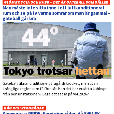
GLÖM BOCCIA OCH KUBB – DET ÄR GATEBALL SOM GÄLLER
Man måste inte sitta inne i ett luftkonditionerat
rum och se på tv varma somrar om man är gammal –
gateball går bra
Gateball liknar traditionell trägårdskrocket, men utan
krångliga regler som få förstår. Kan det här ersätta kubbspel
från bensinstationen? Läge att satsa på VM 2026?
BÅG OCH REGNBÅGAR
Kommentar PRIDE: Förvirring råder, då SVENSK