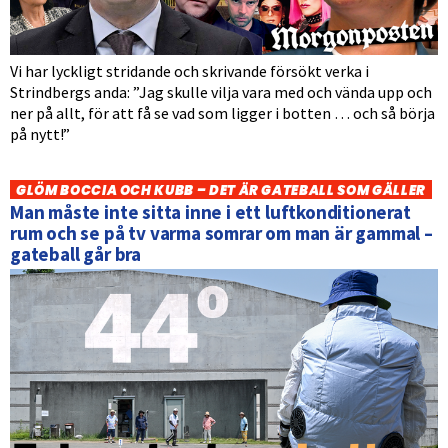
Vi har lyckligt stridande och skrivande försökt verka i
Strindbergs anda: ”Jag skulle vilja vara med och vända upp och
ner på allt, för att få se vad som ligger i botten … och så börja
på nytt!”
GLÖM BOCCIA OCH KUBB – DET ÄR GATEBALL SOM GÄLLER
Man måste inte sitta inne i ett luftkonditionerat
rum och se på tv varma somrar om man är gammal –
gateball går bra