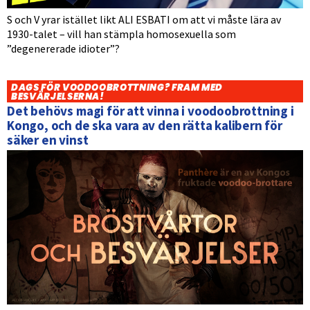
S och V yrar istället likt ALI ESBATI om att vi måste lära av
1930-talet – vill han stämpla homosexuella som
”degenererade idioter”?
DAGS FÖR VOODOOBROTTNING? FRAM MED
BESVÄRJELSERNA!
Det behövs magi för att vinna i voodoobrottning i
Kongo, och de ska vara av den rätta kalibern för
säker en vinst