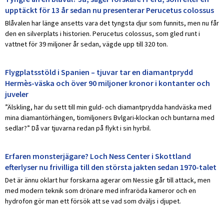
upptäckt för 13 år sedan nu presenterar Perucetus colossus
Blåvalen har länge ansetts vara det tyngsta djur som funnits, men nu får
den en silverplats i historien. Perucetus colossus, som gled runt i
vattnet för 39 miljoner år sedan, vägde upp till 320 ton.
Flygplatsstöld i Spanien – tjuvar tar en diamantprydd
Hermès-väska och över 90 miljoner kronor i kontanter och
juveler
”Älskling, har du sett till min guld- och diamantprydda handväska med
mina diamantörhängen, tiomiljoners Bvlgari-klockan och buntarna med
sedlar?” Då var tjuvarna redan på flykt i sin hyrbil.
Erfaren monsterjägare? Loch Ness Center i Skottland
efterlyser nu frivilliga till den största jakten sedan 1970-talet
Det är ännu oklart hur forskarna agerar om Nessie går till attack, men
med modern teknik som drönare med infraröda kameror och en
hydrofon gör man ett försök att se vad som dväljs i djupet.