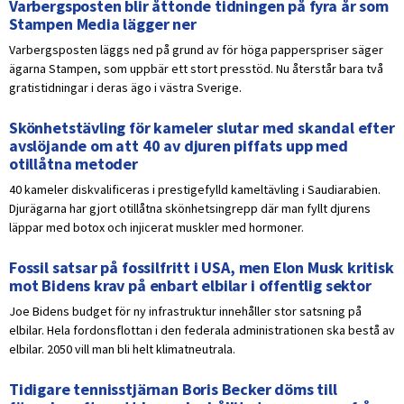
Varbergsposten blir åttonde tidningen på fyra år som
Stampen Media lägger ner
Varbergsposten läggs ned på grund av för höga papperspriser säger
ägarna Stampen, som uppbär ett stort presstöd. Nu återstår bara två
gratistidningar i deras ägo i västra Sverige.
Skönhetstävling för kameler slutar med skandal efter
avslöjande om att 40 av djuren piffats upp med
otillåtna metoder
40 kameler diskvalificeras i prestigefylld kameltävling i Saudiarabien.
Djurägarna har gjort otillåtna skönhetsingrepp där man fyllt djurens
läppar med botox och injicerat muskler med hormoner.
Fossil satsar på fossilfritt i USA, men Elon Musk kritisk
mot Bidens krav på enbart elbilar i offentlig sektor
Joe Bidens budget för ny infrastruktur innehåller stor satsning på
elbilar. Hela fordonsflottan i den federala administrationen ska bestå av
elbilar. 2050 vill man bli helt klimatneutrala.
Tidigare tennisstjärnan Boris Becker döms till