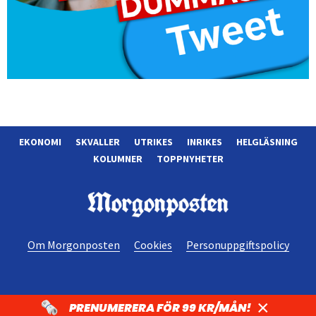
EKONOMI
SKVALLER
UTRIKES
INRIKES
HELGLÄSNING
KOLUMNER
TOPPNYHETER
Morgonposten
Om Morgonposten
Cookies
Personuppgiftspolicy
×
PRENUMERERA FÖR 99 KR/MÅN!