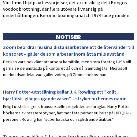
Vinst med hjälp av besvärjelser, det är en viktig del i Kongos
voodoobrottning, där flera utövare livnär sig på
underhållningen. Berömd boxningsmatch 1974 lade grunden.
NOTISER
Zoom beordrar nu sina distansarbetare att de återvänder till
kontoret – gäller de som arbetar inom åtta mils avstånd
Det kan vara bekvämt att arbeta hemifrån, men stora företag i USA vill
gärna se de anställda på kontoret då och då. Samtidigt tar Microsoft
marknadsandelar vad gäller video, på Zooms bekostnad.
Harry Potter-utställning kallar J.K. Rowling ett ”kallt,
hjärtlöst, glädjesugande väsen” – stryker nu hennes namn
Enligt utställningens transsexuelle projektledare präglas Harry Potter-
böckerna av rasstereotyper, hat mot feta personer, brist på HBTQIA+-
personer. Rowling har ”superhatiska och splittrande åsikter.”
Tyngre än en blåval? Ja, säger forskare i Peru, som efter en