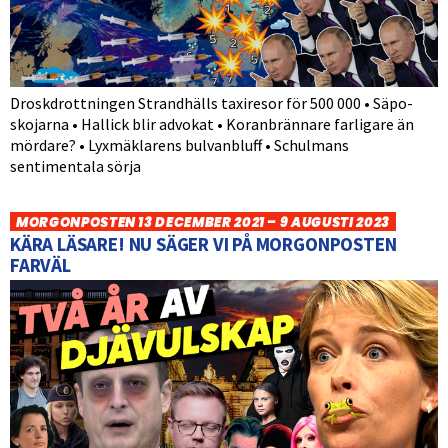
Droskdrottningen Strandhälls taxiresor för 500 000 • Säpo-
skojarna • Hallick blir advokat • Koranbrännare farligare än
mördare? • Lyxmäklarens bulvanbluff • Schulmans
sentimentala sörja
MORGONPOSTEN 13 DECEMBER 2021 – 9 AUGUSTI 2023
KÄRA LÄSARE! NU SÄGER VI PÅ MORGONPOSTEN
FARVÄL