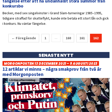
fängelse efter att ha undanhållit stora summor från
konkursbo
Becker, med sex singelvinster i Grand Slam-turneringar 1985–1995,
tidigare straffad för skatteflykt, kunde inte betala ett stort lån och gick
i konkurs. Nu väntar fängelse.
← Föregående
1
160
161
162
…
SENASTE NYTT
MORGONPOSTEN 13 DECEMBER 2021 – 9 AUGUSTI 2023
12 artiklar vi minns – några smakprov från två år
med Morgonposten