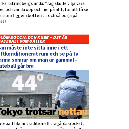
rka i Strindbergs anda: ”Jag skulle vilja vara
d och vända upp och ner på allt, för att få se
d som ligger i botten … och så börja på
tt!”
GLÖM BOCCIA OCH KUBB – DET ÄR
GATEBALL SOM GÄLLER
an måste inte sitta inne i ett
uftkonditionerat rum och se på tv
arma somrar om man är gammal –
ateball går bra
teball liknar traditionell trägårdskrocket,