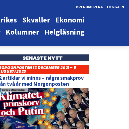
PRENUMERERA
LOGGA IN
rikes
Skvaller
Ekonomi
r
Kolumner
Helgläsning
SENASTE NYTT
MORGONPOSTEN 13 DECEMBER 2021 – 9
AUGUSTI 2023
2 artiklar vi minns – några smakprov
rån två år med Morgonposten