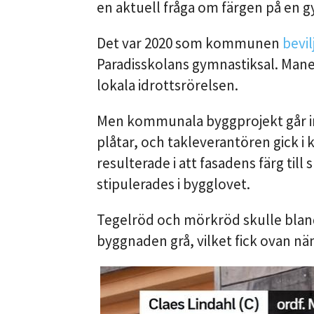
en aktuell fråga om färgen på en 
Det var 2020 som kommunen
bevil
Paradisskolans gymnastiksal. Maneg
lokala idrottsrörelsen.
Men kommunala byggprojekt går int
plåtar, och takleverantören gick i
resulterade i att fasadens färg ti
stipulerades i bygglovet.
Tegelröd och mörkröd skulle bland
byggnaden grå, vilket fick ovan nä