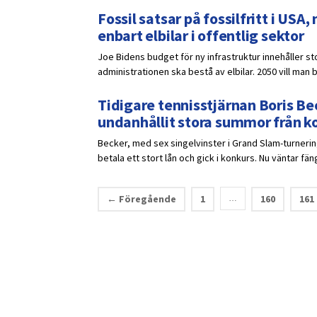
Fossil satsar på fossilfritt i US
enbart elbilar i offentlig sektor
Joe Bidens budget för ny infrastruktur innehåller sto
administrationen ska bestå av elbilar. 2050 vill man bl
Tidigare tennisstjärnan Boris Bec
undanhållit stora summor från 
Becker, med sex singelvinster i Grand Slam-turnering
betala ett stort lån och gick i konkurs. Nu väntar fän
← Föregående
1
160
161
…