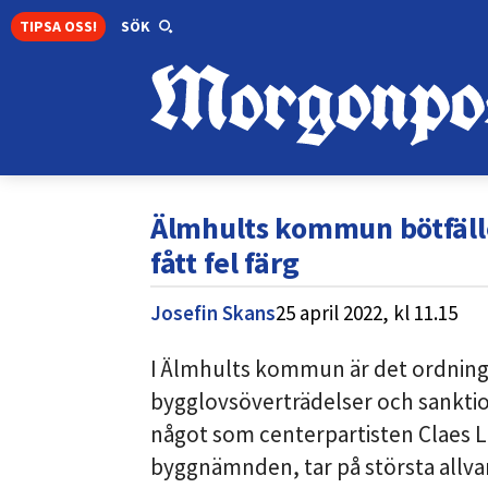
TIPSA OSS!
SÖK
Älmhults kommun bötfälle
fått fel färg
Josefin Skans
25 april 2022,
kl
11.15
I Älmhults kommun är det ordning
bygglovsöverträdelser och sanktionsa
något som centerpartisten Claes L
byggnämnden, tar på största allvar. 