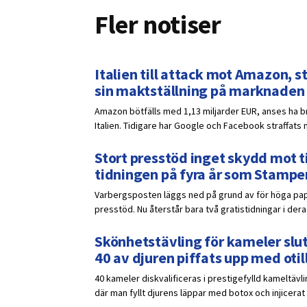
Fler notiser
Italien till attack mot Amazon, 
sin maktställning på marknaden
Amazon bötfälls med 1,13 miljarder EUR, anses ha br
Italien. Tidigare har Google och Facebook straffats
Stort presstöd inget skydd mot 
tidningen på fyra år som Stampe
Varbergsposten läggs ned på grund av för höga pa
presstöd. Nu återstår bara två gratistidningar i dera
Skönhetstävling för kameler slu
40 av djuren piffats upp med oti
40 kameler diskvalificeras i prestigefylld kameltävl
där man fyllt djurens läppar med botox och injicer