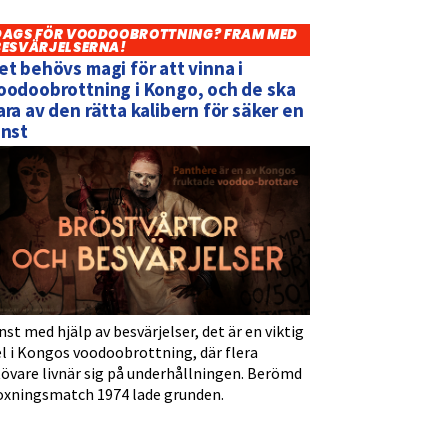
DAGS FÖR VOODOOBROTTNING? FRAM MED
BESVÄRJELSERNA!
et behövs magi för att vinna i
oodoobrottning i Kongo, och de ska
ara av den rätta kalibern för säker en
inst
nst med hjälp av besvärjelser, det är en viktig
l i Kongos voodoobrottning, där flera
tövare livnär sig på underhållningen. Berömd
oxningsmatch 1974 lade grunden.