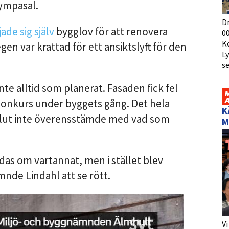
gympasal.
D
jade sig själv
bygglov för att renovera
00
K
en var krattad för ett ansiktslyft för den
L
s
e alltid som planerat. Fasaden fick fel
 konkurs under byggets gång. Det hela
K
ll slut inte överensstämde med vad som
M
as om vartannat, men i stället blev
mnde Lindahl att se rött.
Vi