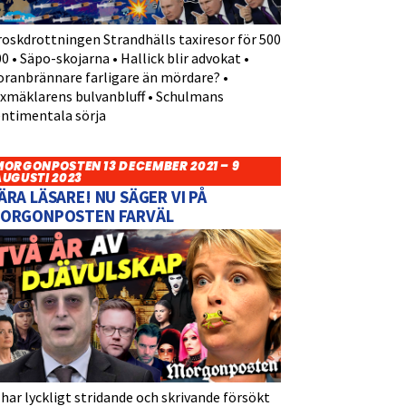
roskdrottningen Strandhälls taxiresor för 500
0 • Säpo-skojarna • Hallick blir advokat •
oranbrännare farligare än mördare? •
yxmäklarens bulvanbluff • Schulmans
entimentala sörja
MORGONPOSTEN 13 DECEMBER 2021 – 9
AUGUSTI 2023
ÄRA LÄSARE! NU SÄGER VI PÅ
ORGONPOSTEN FARVÄL
 har lyckligt stridande och skrivande försökt