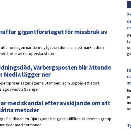
Z
de
a
straffar gigantföretaget för missbruk av
De
fö
utit mot lagen när de utnyttjat sin dominans på marknaden i
oc
 med böter av europeiska stater.
gä
tidningsdöd, Varbergsposten blir åttonde
Ha
n Media lägger ner
et
s
pperspriser säger ägarna Stampen, som uppbär ett stort
s ägo i västra Sverige.
En
pr
tar med skandal efter avslöjande om att
mo
llåtna metoder
Ro
ing i Saudiarabien. Djurägarna har gjort otillåtna skönhetsingrepp
at muskler med hormoner.
Ty