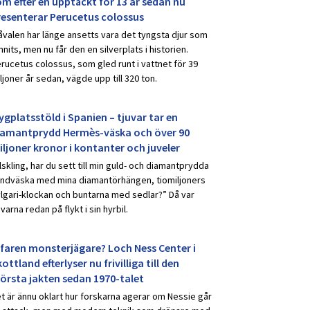
om efter en upptäckt för 13 år sedan nu
resenterar Perucetus colossus
åvalen har länge ansetts vara det tyngsta djur som
nnits, men nu får den en silverplats i historien.
rucetus colossus, som gled runt i vattnet för 39
ljoner år sedan, vägde upp till 320 ton.
ygplatsstöld i Spanien – tjuvar tar en
iamantprydd Hermès-väska och över 90
iljoner kronor i kontanter och juveler
lskling, har du sett till min guld- och diamantprydda
ndväska med mina diamantörhängen, tiomiljoners
lgari-klockan och buntarna med sedlar?” Då var
uvarna redan på flykt i sin hyrbil.
rfaren monsterjägare? Loch Ness Center i
ottland efterlyser nu frivilliga till den
törsta jakten sedan 1970-talet
t är ännu oklart hur forskarna agerar om Nessie går