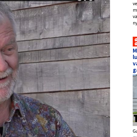
ve
me
va
ny
M
l
v
g
Ga