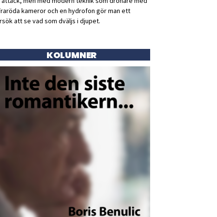
ll attack, men med modern teknik som drönare med
fraröda kameror och en hydrofon gör man ett
rsök att se vad som dväljs i djupet.
KOLUMNER