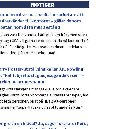
NOTISER
oom beordrar nu sina distansarbetare att
 återvänder till kontoret – gäller de som
rbetar inom åtta mils avstånd
t kan vara bekvämt att arbeta hemifrån, men stora
retag i USA vill gärna se de anställda på kontoret då
h då. Samtidigt tar Microsoft marknadsandelar vad
ller video, på Zooms bekostnad.
rry Potter-utställning kallar J.K. Rowling
t ”kallt, hjärtlöst, glädjesugande väsen” –
tryker nu hennes namn
ligt utställningens transsexuelle projektledare
äglas Harry Potter-böckerna av rasstereotyper, hat
t feta personer, brist på HBTQIA+-personer.
wling har ”superhatiska och splittrande åsikter.”
ngre än en blåval? Ja, säger forskare i Peru,