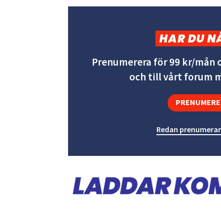
HAR DU N
Prenumerera för 99 kr/mån o
och till vårt forum
PRENUMERE
Redan prenumeran