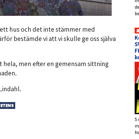
me
de
b
 ett hus och det inte stämmer med
K
ärför bestämde vi att vi skulle ge oss själva
S
F
k
t hela, men efter en gemensam sittning
naden.
Lindahl.
ETENS
S 
må
h