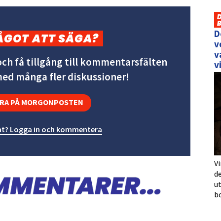
D
ÅGOT ATT SÄGA?
v
v
ch få tillgång till kommentarsfälten
v
 med många fler diskussioner!
RA PÅ MORGONPOSTEN
t? Logga in och kommentera
Vi
de
u
b