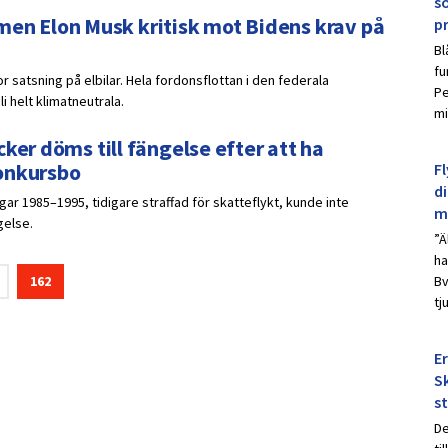
s
A, men Elon Musk kritisk mot Bidens krav på
p
Bl
fu
r satsning på elbilar. Hela fordonsflottan i den federala
Pe
i helt klimatneutrala.
mi
ker döms till fängelse efter att ha
konkursbo
Fl
d
ar 1985–1995, tidigare straffad för skatteflykt, kunde inte
m
gelse.
”Ä
ha
162
Bv
tj
E
Sk
s
De