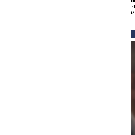
ti
in
fö