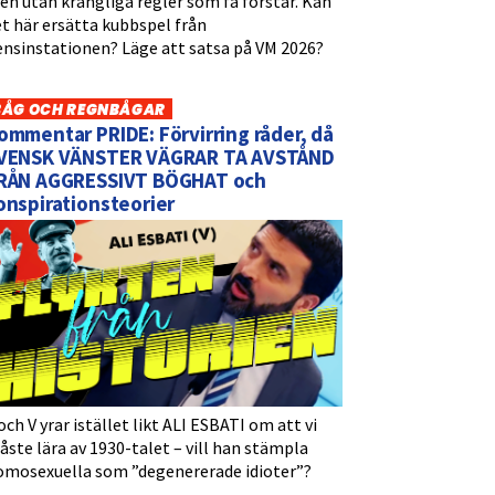
n utan krångliga regler som få förstår. Kan
t här ersätta kubbspel från
ensinstationen? Läge att satsa på VM 2026?
BÅG OCH REGNBÅGAR
ommentar PRIDE: Förvirring råder, då
VENSK VÄNSTER VÄGRAR TA AVSTÅND
RÅN AGGRESSIVT BÖGHAT och
onspirationsteorier
och V yrar istället likt ALI ESBATI om att vi
ste lära av 1930-talet – vill han stämpla
omosexuella som ”degenererade idioter”?