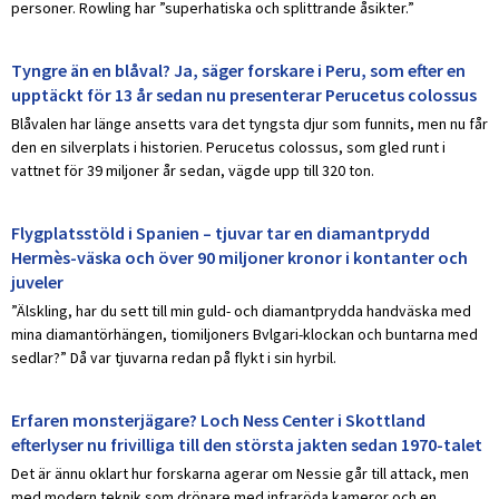
personer. Rowling har ”superhatiska och splittrande åsikter.”
Tyngre än en blåval? Ja, säger forskare i Peru, som efter en
upptäckt för 13 år sedan nu presenterar Perucetus colossus
Blåvalen har länge ansetts vara det tyngsta djur som funnits, men nu får
den en silverplats i historien. Perucetus colossus, som gled runt i
vattnet för 39 miljoner år sedan, vägde upp till 320 ton.
Flygplatsstöld i Spanien – tjuvar tar en diamantprydd
Hermès-väska och över 90 miljoner kronor i kontanter och
juveler
”Älskling, har du sett till min guld- och diamantprydda handväska med
mina diamantörhängen, tiomiljoners Bvlgari-klockan och buntarna med
sedlar?” Då var tjuvarna redan på flykt i sin hyrbil.
Erfaren monsterjägare? Loch Ness Center i Skottland
efterlyser nu frivilliga till den största jakten sedan 1970-talet
Det är ännu oklart hur forskarna agerar om Nessie går till attack, men
med modern teknik som drönare med infraröda kameror och en