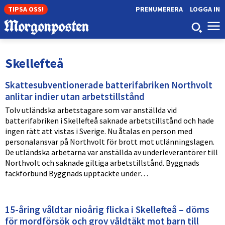
TIPSA OSS!
PRENUMERERA
LOGGA IN
Skellefteå
Skattesubventionerade batterifabriken Northvolt
anlitar indier utan arbetstillstånd
Tolv utländska arbetstagare som var anställda vid
batterifabriken i Skellefteå saknade arbetstillstånd och hade
ingen rätt att vistas i Sverige. Nu åtalas en person med
personalansvar på Northvolt för brott mot utlänningslagen.
De utländska arbetarna var anställda av underleverantörer till
Northvolt och saknade giltiga arbetstillstånd. Byggnads
fackförbund Byggnads upptäckte under…
15-åring våldtar nioårig flicka i Skellefteå – döms
för mordförsök och grov våldtäkt mot barn till