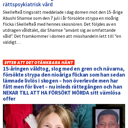
rättspsykiatrisk vård
Skellefteå tingsrätt meddelade i dag domen mot den 15-årige
Abushi Shamse som den 7 juli i år försökte strypa en nioårig
flicka i Skellefteå med hennes skosnören. Det följdes av en
utdragen våldtäkt, där Shamse ”använt sig av omfattande
våld”. Det framkommer i domen att misshandeln lett till ”en
väldigt…
EFTER ATT DET OTÄNKBARA HÄNT
15-åringen våldtog, slog med en gren och nävarna,
försökte strypa den nioåriga flickan som han sedan
lämnade livlös i skogen – hon överlevde men har
fått men för livet – nu inleds rättegången och han
NEKAR TILL ATT HA FÖRSÖKT MÖRDA sitt värnlösa
offer