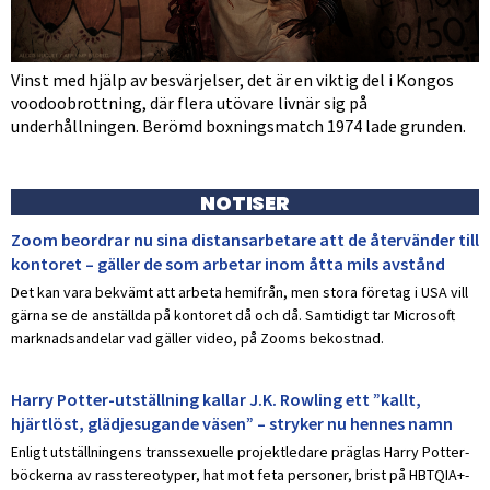
Vinst med hjälp av besvärjelser, det är en viktig del i Kongos
voodoobrottning, där flera utövare livnär sig på
underhållningen. Berömd boxningsmatch 1974 lade grunden.
NOTISER
Zoom beordrar nu sina distansarbetare att de återvänder till
kontoret – gäller de som arbetar inom åtta mils avstånd
Det kan vara bekvämt att arbeta hemifrån, men stora företag i USA vill
gärna se de anställda på kontoret då och då. Samtidigt tar Microsoft
marknadsandelar vad gäller video, på Zooms bekostnad.
Harry Potter-utställning kallar J.K. Rowling ett ”kallt,
hjärtlöst, glädjesugande väsen” – stryker nu hennes namn
Enligt utställningens transsexuelle projektledare präglas Harry Potter-
böckerna av rasstereotyper, hat mot feta personer, brist på HBTQIA+-