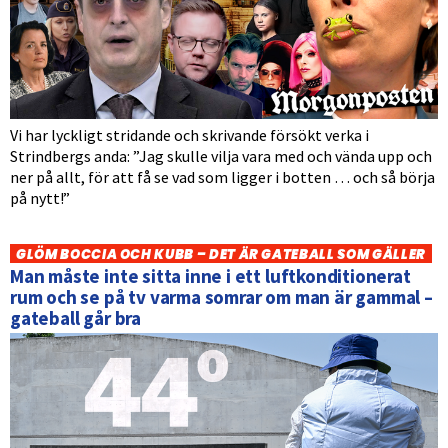
Vi har lyckligt stridande och skrivande försökt verka i
Strindbergs anda: ”Jag skulle vilja vara med och vända upp och
ner på allt, för att få se vad som ligger i botten … och så börja
på nytt!”
GLÖM BOCCIA OCH KUBB – DET ÄR GATEBALL SOM GÄLLER
Man måste inte sitta inne i ett luftkonditionerat
rum och se på tv varma somrar om man är gammal –
gateball går bra