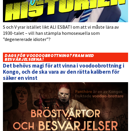
S och V yrar istället likt ALI ESBATI om att vi måste lära av
1930-talet – vill han stämpla homosexuella som
”degenererade idioter”?
DAGS FÖR VOODOOBROTTNING? FRAM MED
BESVÄRJELSERNA!
Det behövs magi för att vinna i voodoobrottning i
Kongo, och de ska vara av den rätta kalibern för
säker en vinst