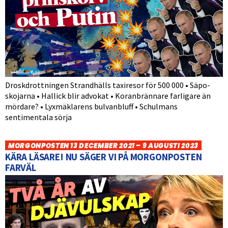
Droskdrottningen Strandhälls taxiresor för 500 000 • Säpo-
skojarna • Hallick blir advokat • Koranbrännare farligare än
mördare? • Lyxmäklarens bulvanbluff • Schulmans
sentimentala sörja
MORGONPOSTEN 13 DECEMBER 2021 – 9 AUGUSTI 2023
KÄRA LÄSARE! NU SÄGER VI PÅ MORGONPOSTEN
FARVÄL