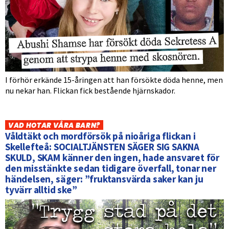
I förhör erkände 15-åringen att han försökte döda henne, men
nu nekar han. Flickan fick bestående hjärnskador.
VAD HOTAR VÅRA BARN?
Våldtäkt och mordförsök på nioåriga flickan i
Skellefteå: SOCIALTJÄNSTEN SÄGER SIG SAKNA
SKULD, SKAM känner den ingen, hade ansvaret för
den misstänkte sedan tidigare överfall, tonar ner
händelsen, säger: ”fruktansvärda saker kan ju
tyvärr alltid ske”