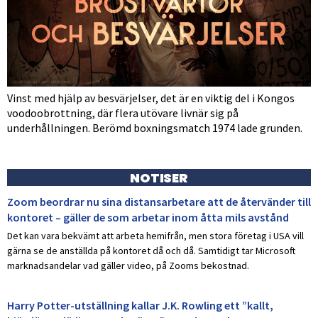
Vinst med hjälp av besvärjelser, det är en viktig del i Kongos
voodoobrottning, där flera utövare livnär sig på
underhållningen. Berömd boxningsmatch 1974 lade grunden.
NOTISER
Zoom beordrar nu sina distansarbetare att de återvänder till
kontoret – gäller de som arbetar inom åtta mils avstånd
Det kan vara bekvämt att arbeta hemifrån, men stora företag i USA vill
gärna se de anställda på kontoret då och då. Samtidigt tar Microsoft
marknadsandelar vad gäller video, på Zooms bekostnad.
Harry Potter-utställning kallar J.K. Rowling ett ”kallt,