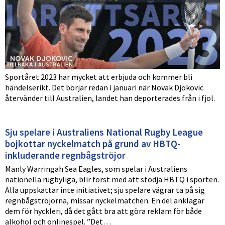
Sportåret 2023 har mycket att erbjuda och kommer bli
händelserikt. Det börjar redan i januari när Novak Djokovic
återvänder till Australien, landet han deporterades från i fjol.
Sju spelare i Australiens National Rugby League
bojkottar nyckelmatch på grund av HBTQ-
inkluderande regnbågströjor
Manly Warringah Sea Eagles, som spelar i Australiens
nationella rugbyliga, blir först med att stödja HBTQ i sporten.
Alla uppskattar inte initiativet; sju spelare vägrar ta på sig
regnbågströjorna, missar nyckelmatchen. En del anklagar
dem för hyckleri, då det gått bra att göra reklam för både
alkohol och onlinespel. ”Det…