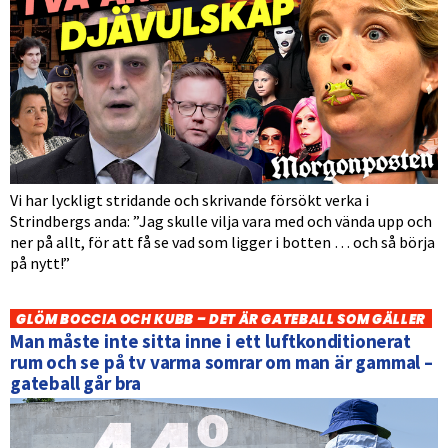
Vi har lyckligt stridande och skrivande försökt verka i
Strindbergs anda: ”Jag skulle vilja vara med och vända upp och
ner på allt, för att få se vad som ligger i botten … och så börja
på nytt!”
GLÖM BOCCIA OCH KUBB – DET ÄR GATEBALL SOM GÄLLER
Man måste inte sitta inne i ett luftkonditionerat
rum och se på tv varma somrar om man är gammal –
gateball går bra