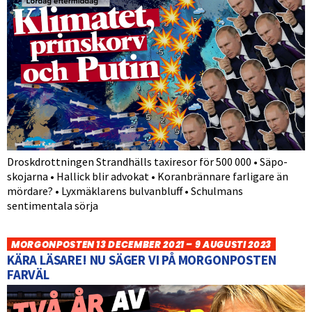
Droskdrottningen Strandhälls taxiresor för 500 000 • Säpo-
skojarna • Hallick blir advokat • Koranbrännare farligare än
mördare? • Lyxmäklarens bulvanbluff • Schulmans
sentimentala sörja
MORGONPOSTEN 13 DECEMBER 2021 – 9 AUGUSTI 2023
KÄRA LÄSARE! NU SÄGER VI PÅ MORGONPOSTEN
FARVÄL