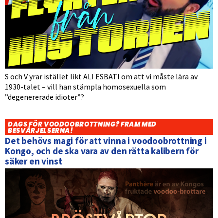
S och V yrar istället likt ALI ESBATI om att vi måste lära av
1930-talet – vill han stämpla homosexuella som
”degenererade idioter”?
DAGS FÖR VOODOOBROTTNING? FRAM MED
BESVÄRJELSERNA!
Det behövs magi för att vinna i voodoobrottning i
Kongo, och de ska vara av den rätta kalibern för
säker en vinst