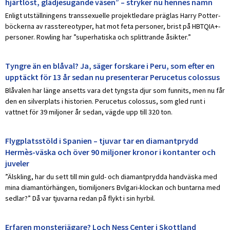
hjärtlöst, glädjesugande väsen” – stryker nu hennes namn
Enligt utställningens transsexuelle projektledare präglas Harry Potter-
böckerna av rasstereotyper, hat mot feta personer, brist på HBTQIA+-
personer. Rowling har ”superhatiska och splittrande åsikter.”
Tyngre än en blåval? Ja, säger forskare i Peru, som efter en
upptäckt för 13 år sedan nu presenterar Perucetus colossus
Blåvalen har länge ansetts vara det tyngsta djur som funnits, men nu får
den en silverplats i historien. Perucetus colossus, som gled runt i
vattnet för 39 miljoner år sedan, vägde upp till 320 ton.
Flygplatsstöld i Spanien – tjuvar tar en diamantprydd
Hermès-väska och över 90 miljoner kronor i kontanter och
juveler
”Älskling, har du sett till min guld- och diamantprydda handväska med
mina diamantörhängen, tiomiljoners Bvlgari-klockan och buntarna med
sedlar?” Då var tjuvarna redan på flykt i sin hyrbil.
Erfaren monsterjägare? Loch Ness Center i Skottland