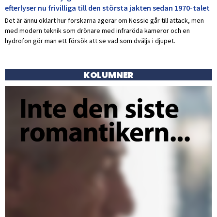
efterlyser nu frivilliga till den största jakten sedan 1970-talet
Det är ännu oklart hur forskarna agerar om Nessie går till attack, men
med modern teknik som drönare med infraröda kameror och en
hydrofon gör man ett försök att se vad som dväljs i djupet.
KOLUMNER