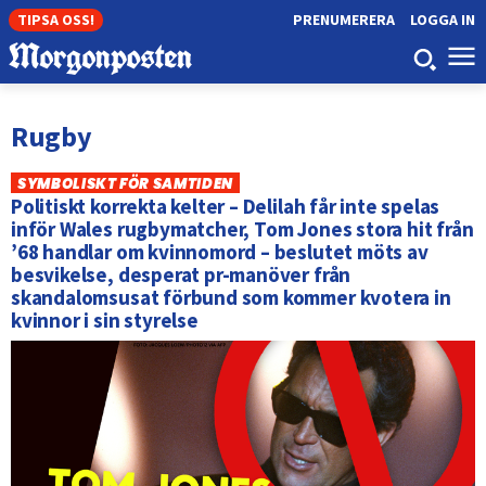
TIPSA OSS!
PRENUMERERA
LOGGA IN
Rugby
SYMBOLISKT FÖR SAMTIDEN
Politiskt korrekta kelter – Delilah får inte spelas
inför Wales rugbymatcher, Tom Jones stora hit från
’68 handlar om kvinnomord – beslutet möts av
besvikelse, desperat pr-manöver från
skandalomsusat förbund som kommer kvotera in
kvinnor i sin styrelse