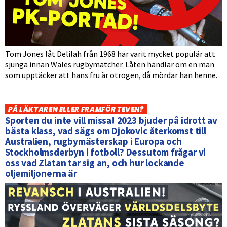
Tom Jones låt Delilah från 1968 har varit mycket populär att
sjunga innan Wales rugbymatcher. Låten handlar om en man
som upptäcker att hans fru är otrogen, då mördar han henne.
PÅ LÄKTAREN ELLER FRAMFÖR TEVEN?
Sporten du inte vill missa! 2023 bjuder på idrott av
bästa klass, vad sägs om Djokovic återkomst till
Australien, rugbymästerskap i Europa och
Stockholmsderbyn i fotboll? Dessutom frågar vi
oss vad Zlatan tar sig an, och hur lockande
oljemiljonerna är