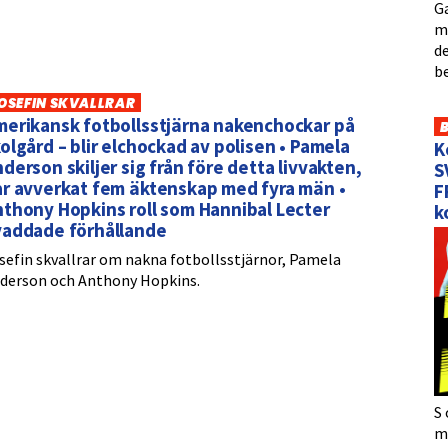
Ga
me
de
b
OSEFIN SKVALLRAR
merikansk fotbollsstjärna nakenchockar på
olgård – blir elchockad av polisen • Pamela
K
derson skiljer sig från före detta livvakten,
S
ar avverkat fem äktenskap med fyra män •
F
thony Hopkins roll som Hannibal Lecter
k
vaddade förhållande
sefin skvallrar om nakna fotbollsstjärnor, Pamela
derson och Anthony Hopkins.
S 
må