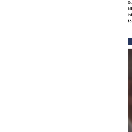
De
ti
in
fö