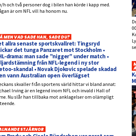
/h och två personer dog i bilen han körde i kapp med.
ågan är om NFL vill ha honom nu.
D
00
K
Ä MEN VAD SADE HAN, SADE DU?
L
t allra senaste sportskvallret: Tingsryd
s
ickar det tunga Panzaret mot Stockholm •
HL-drama: man sade ”nigger” under match •
ljardstämning från NFL-legend i ny stor
etoo-skandal • Novak Djokovic spelade skadad
K
en vann Australian open överlägset
M
veckans skvaller från sportens värld hittar vi bland annat:
chael Irving är en legend inom NFL och invald i Hall of
me. Nu slår han tillbaka mot anklagelser om olämpligt
teende.
ALNANDE STJÄRNOR