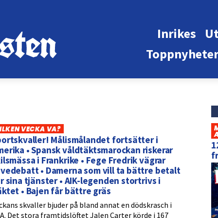
Inrikes
Ut
Toppnyhete
ILKEN VECKA VA?
ortskvaller! Målismålandet fortsätter i
1
erika • Spansk våldtäktsmarockan riskerar
f
ilsmässa i Frankrike • Fege Fredrik vägrar
vedebatt • Damerna som vill ta bättre betalt
r sina tjänster • AIK-legenden stortrivs i
ktet • Bajen får bättre gräs
ckans skvaller bjuder på bland annat en dödskrasch i
A. Det stora framtidslöftet Jalen Carter körde i 167