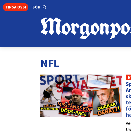
TIPSA OSS!
SÖK
NFL
V
Sp
Am
sk
te
fö
hä
Ve
US