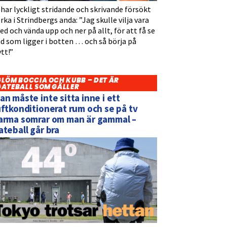
 har lyckligt stridande och skrivande försökt
rka i Strindbergs anda: ”Jag skulle vilja vara
d och vända upp och ner på allt, för att få se
d som ligger i botten … och så börja på
tt!”
GLÖM BOCCIA OCH KUBB – DET ÄR
GATEBALL SOM GÄLLER
an måste inte sitta inne i ett
uftkonditionerat rum och se på tv
arma somrar om man är gammal –
ateball går bra