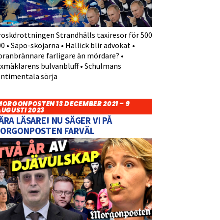
roskdrottningen Strandhälls taxiresor för 500
0 • Säpo-skojarna • Hallick blir advokat •
oranbrännare farligare än mördare? •
yxmäklarens bulvanbluff • Schulmans
entimentala sörja
MORGONPOSTEN 13 DECEMBER 2021 – 9
AUGUSTI 2023
ÄRA LÄSARE! NU SÄGER VI PÅ
ORGONPOSTEN FARVÄL