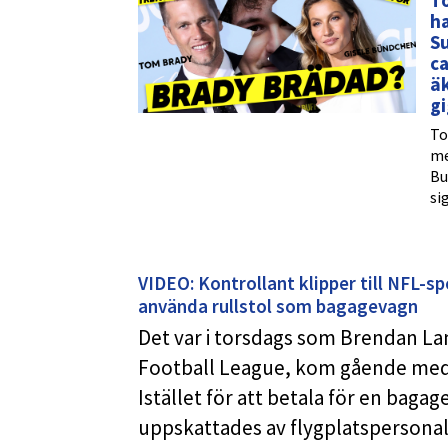
T
ha
S
ca
ä
gi
To
me
Bu
sig
VIDEO: Kontrollant klipper till NFL-sp
använda rullstol som bagagevagn
Det var i torsdags som Brendan Lan
Football League, kom gående med 
Istället för att betala för en baga
uppskattades av flygplatspersonalen