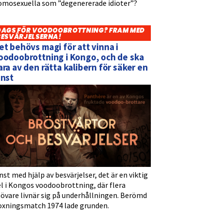
omosexuella som ”degenererade idioter”?
DAGS FÖR VOODOOBROTTNING? FRAM MED
BESVÄRJELSERNA!
et behövs magi för att vinna i
oodoobrottning i Kongo, och de ska
ara av den rätta kalibern för säker en
inst
nst med hjälp av besvärjelser, det är en viktig
l i Kongos voodoobrottning, där flera
tövare livnär sig på underhållningen. Berömd
oxningsmatch 1974 lade grunden.