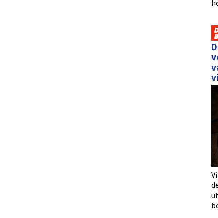
h
D
v
v
v
Vi
de
u
b