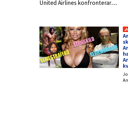
United Airlines konfronterar…
J
A
sk
An
h
An
k
Jo
An