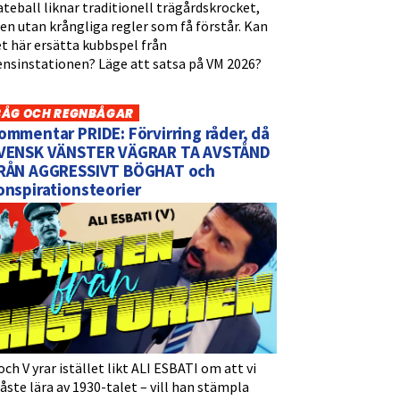
teball liknar traditionell trägårdskrocket,
n utan krångliga regler som få förstår. Kan
t här ersätta kubbspel från
ensinstationen? Läge att satsa på VM 2026?
BÅG OCH REGNBÅGAR
ommentar PRIDE: Förvirring råder, då
VENSK VÄNSTER VÄGRAR TA AVSTÅND
RÅN AGGRESSIVT BÖGHAT och
onspirationsteorier
och V yrar istället likt ALI ESBATI om att vi
ste lära av 1930-talet – vill han stämpla