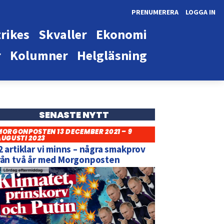
PRENUMERERA
LOGGA IN
rikes
Skvaller
Ekonomi
r
Kolumner
Helgläsning
SENASTE NYTT
MORGONPOSTEN 13 DECEMBER 2021 – 9
AUGUSTI 2023
2 artiklar vi minns – några smakprov
rån två år med Morgonposten