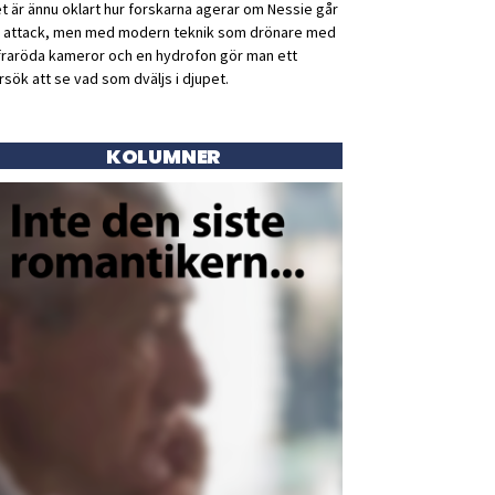
t är ännu oklart hur forskarna agerar om Nessie går
ll attack, men med modern teknik som drönare med
fraröda kameror och en hydrofon gör man ett
rsök att se vad som dväljs i djupet.
KOLUMNER