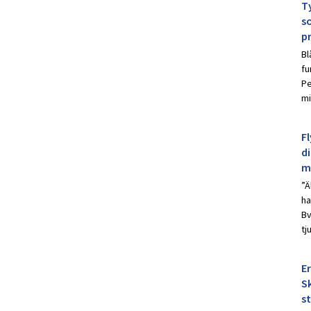
Ty
s
p
Bl
fu
Pe
mi
Fl
d
m
”Ä
ha
Bv
tj
E
Sk
s