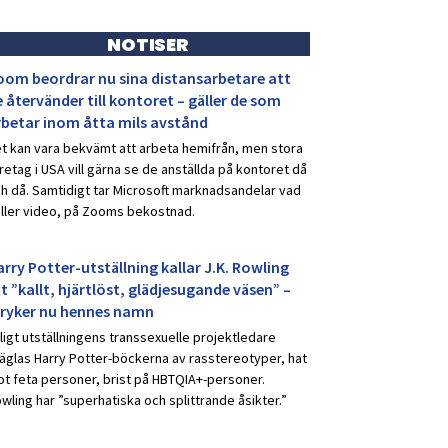
NOTISER
oom beordrar nu sina distansarbetare att
 återvänder till kontoret – gäller de som
rbetar inom åtta mils avstånd
t kan vara bekvämt att arbeta hemifrån, men stora
retag i USA vill gärna se de anställda på kontoret då
h då. Samtidigt tar Microsoft marknadsandelar vad
ller video, på Zooms bekostnad.
rry Potter-utställning kallar J.K. Rowling
t ”kallt, hjärtlöst, glädjesugande väsen” –
tryker nu hennes namn
ligt utställningens transsexuelle projektledare
äglas Harry Potter-böckerna av rasstereotyper, hat
t feta personer, brist på HBTQIA+-personer.
wling har ”superhatiska och splittrande åsikter.”