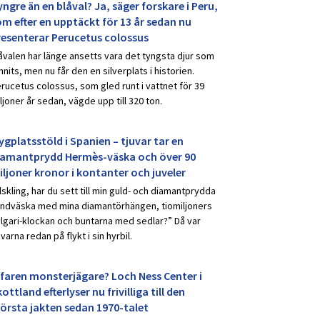
ngre än en blåval? Ja, säger forskare i Peru,
om efter en upptäckt för 13 år sedan nu
resenterar Perucetus colossus
åvalen har länge ansetts vara det tyngsta djur som
nnits, men nu får den en silverplats i historien.
rucetus colossus, som gled runt i vattnet för 39
ljoner år sedan, vägde upp till 320 ton.
ygplatsstöld i Spanien – tjuvar tar en
iamantprydd Hermès-väska och över 90
iljoner kronor i kontanter och juveler
lskling, har du sett till min guld- och diamantprydda
ndväska med mina diamantörhängen, tiomiljoners
lgari-klockan och buntarna med sedlar?” Då var
uvarna redan på flykt i sin hyrbil.
rfaren monsterjägare? Loch Ness Center i
ottland efterlyser nu frivilliga till den
törsta jakten sedan 1970-talet