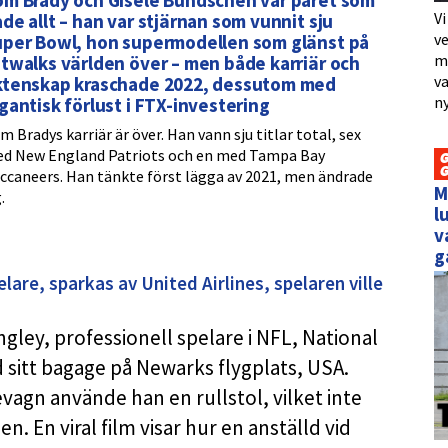
om Brady och Gisele Bündschen var paret som
Vi
de allt – han var stjärnan som vunnit sju
ve
uper Bowl, hon supermodellen som glänst på
me
twalks världen över – men både karriär och
va
ktenskap kraschade 2022, dessutom med
ny
gantisk förlust i FTX-investering
m Bradys karriär är över. Han vann sju titlar total, sex
d New England Patriots och en med Tampa Bay
ccaneers. Han tänkte först lägga av 2021, men ändrade
M
.
l
v
g
elare, sparkas av United Airlines, spelaren ville
gley, professionell spelare i NFL, National
sitt bagage på Newarks flygplats, USA.
gevagn använde han en rullstol, vilket inte
. En viral film visar hur en anställd vid