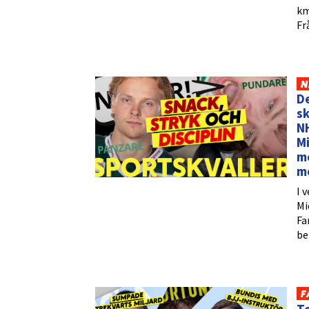
km
Fr
N
De
sk
N
Mi
m
m
I 
Mi
Fa
be
F