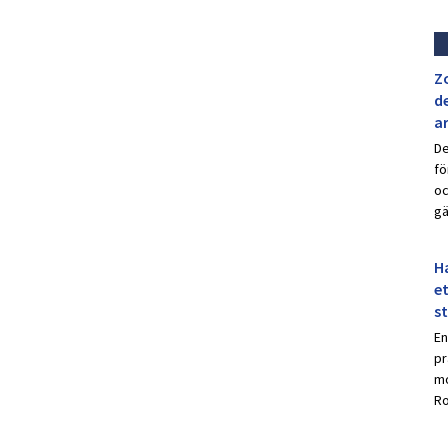
Z
de
a
De
fö
oc
gä
Ha
et
s
En
pr
mo
Ro