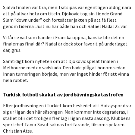
Själva finalen var bra, men Tsitsipas var egentligen aldrig nära
att på allvar hota om titeln. Djokovic tog sin tionde Grand
Slam ”down under” och fortsätter jakten på att få flest
genom tiderna. Just nu har både han och Rafael Nadal 22 var.
Vi får se vad som händer i Franska öppna, kanske blir det en
finalernas final där? Nadal är dock stor favorit på underlaget
där, grus.
Samtidigt kom nyheten om att Djokovic spelat finalen i
Melbourne med en vadskada. Den hade plågat honom sedan
innan turneringen började, men var inget hinder för att vinna
hela rubbet.
Turkisk fotboll skakat av jordbävningskatastrofen
Efter jordbävningen i Turkiet kom beskedet att Hatayspor drar
sig ur ligan den här säsongen. Man kommer inte degraderas, i
stället blir det troligen fler lag i ligan nästa säsong. Klubbens
sportchef Tanur Savut saknas fortfarande, liksom spelaren
Christian Atsu.