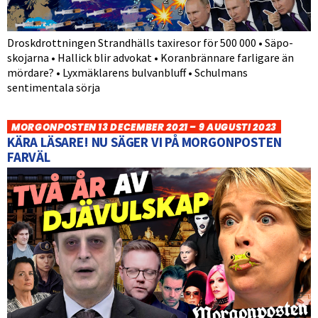
Droskdrottningen Strandhälls taxiresor för 500 000 • Säpo-
skojarna • Hallick blir advokat • Koranbrännare farligare än
mördare? • Lyxmäklarens bulvanbluff • Schulmans
sentimentala sörja
MORGONPOSTEN 13 DECEMBER 2021 – 9 AUGUSTI 2023
KÄRA LÄSARE! NU SÄGER VI PÅ MORGONPOSTEN
FARVÄL