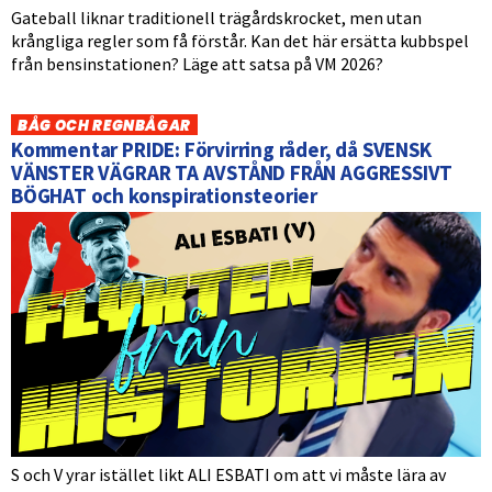
Gateball liknar traditionell trägårdskrocket, men utan
krångliga regler som få förstår. Kan det här ersätta kubbspel
från bensinstationen? Läge att satsa på VM 2026?
BÅG OCH REGNBÅGAR
Kommentar PRIDE: Förvirring råder, då SVENSK
VÄNSTER VÄGRAR TA AVSTÅND FRÅN AGGRESSIVT
BÖGHAT och konspirationsteorier
S och V yrar istället likt ALI ESBATI om att vi måste lära av