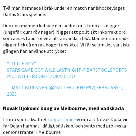
Två män hamnade i bråk under en match när ishockeylaget
Dallas Stars spelade.
Den ena mannen kallade den andre för ”dumb ass nigger”
(ungefär: dum röv neger). Nigger ett politiskt inkorrekt ord
som anses tabu för vita att använda, i USA. Mannen som sade
nigger fick då en rak höger i ansiktet. Vi får se om det var sista
gången han använde uttrycket.
“LITTLE BOY”
STARS GAME GOT WILD LASTNIGHT
@BARSTOOLSPORTS
PIC.TWITTER.COM/LZOKYZC1ZO
— MATT FAULKNER (@MATTFAULKNER92)
FEBRUARY 9,
2023
Novak Djokovic kung av Melbourne, med vadskada
I förra sportskvallret
rapporterade
vi om att Novak Djokovic
far Dejan hamnat i dåligt sällskap, och synts med pro-ryska
demonstranter i Melbourne.