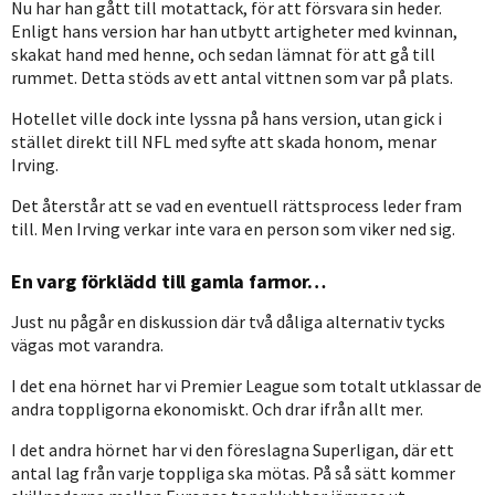
Nu har han gått till motattack, för att försvara sin heder.
Enligt hans version har han utbytt artigheter med kvinnan,
skakat hand med henne, och sedan lämnat för att gå till
rummet. Detta stöds av ett antal vittnen som var på plats.
Hotellet ville dock inte lyssna på hans version, utan gick i
stället direkt till NFL med syfte att skada honom, menar
Irving.
Det återstår att se vad en eventuell rättsprocess leder fram
till. Men Irving verkar inte vara en person som viker ned sig.
En varg förklädd till gamla farmor…
Just nu pågår en diskussion där två dåliga alternativ tycks
vägas mot varandra.
I det ena hörnet har vi Premier League som totalt utklassar de
andra toppligorna ekonomiskt. Och drar ifrån allt mer.
I det andra hörnet har vi den föreslagna Superligan, där ett
antal lag från varje toppliga ska mötas. På så sätt kommer