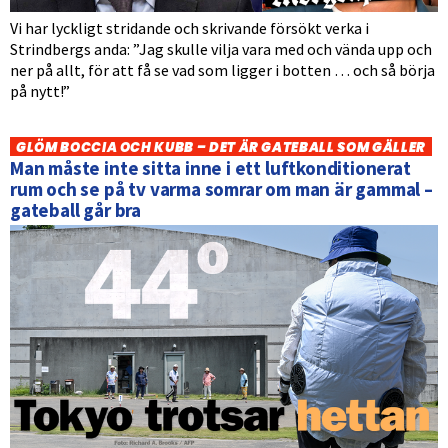
Vi har lyckligt stridande och skrivande försökt verka i
Strindbergs anda: ”Jag skulle vilja vara med och vända upp och
ner på allt, för att få se vad som ligger i botten … och så börja
på nytt!”
GLÖM BOCCIA OCH KUBB – DET ÄR GATEBALL SOM GÄLLER
Man måste inte sitta inne i ett luftkonditionerat
rum och se på tv varma somrar om man är gammal –
gateball går bra