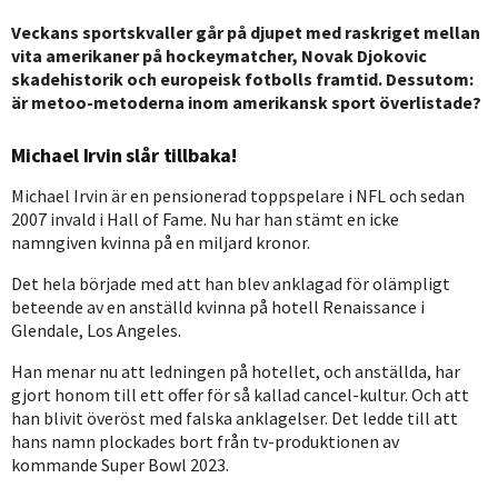
Veckans sportskvaller går på djupet med raskriget mellan
vita amerikaner på hockeymatcher, Novak Djokovic
skadehistorik och europeisk fotbolls framtid. Dessutom:
är metoo-metoderna inom amerikansk sport överlistade?
Michael Irvin slår tillbaka!
Michael Irvin är en pensionerad toppspelare i NFL och sedan
2007 invald i Hall of Fame. Nu har han stämt en icke
namngiven kvinna på en miljard kronor.
Det hela började med att han blev anklagad för olämpligt
beteende av en anställd kvinna på hotell Renaissance i
Glendale, Los Angeles.
Han menar nu att ledningen på hotellet, och anställda, har
gjort honom till ett offer för så kallad cancel-kultur. Och att
han blivit överöst med falska anklagelser. Det ledde till att
hans namn plockades bort från tv-produktionen av
kommande Super Bowl 2023.