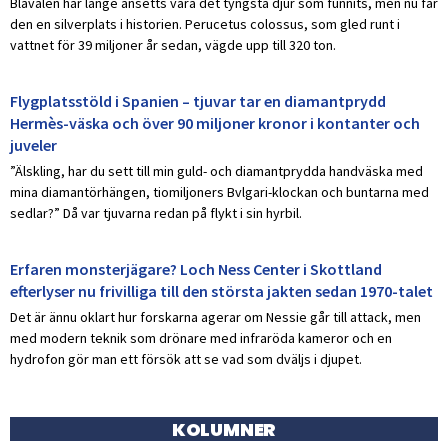
Blåvalen har länge ansetts vara det tyngsta djur som funnits, men nu får
den en silverplats i historien. Perucetus colossus, som gled runt i
vattnet för 39 miljoner år sedan, vägde upp till 320 ton.
Flygplatsstöld i Spanien – tjuvar tar en diamantprydd
Hermès-väska och över 90 miljoner kronor i kontanter och
juveler
”Älskling, har du sett till min guld- och diamantprydda handväska med
mina diamantörhängen, tiomiljoners Bvlgari-klockan och buntarna med
sedlar?” Då var tjuvarna redan på flykt i sin hyrbil.
Erfaren monsterjägare? Loch Ness Center i Skottland
efterlyser nu frivilliga till den största jakten sedan 1970-talet
Det är ännu oklart hur forskarna agerar om Nessie går till attack, men
med modern teknik som drönare med infraröda kameror och en
hydrofon gör man ett försök att se vad som dväljs i djupet.
KOLUMNER