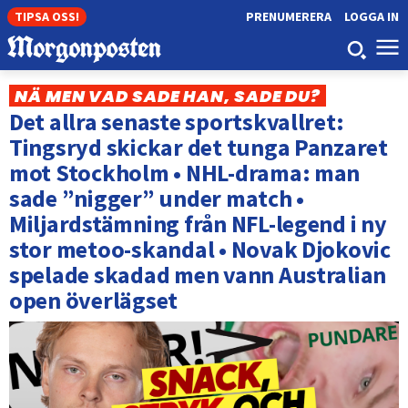
TIPSA OSS!
PRENUMERERA
LOGGA IN
NÄ MEN VAD SADE HAN, SADE DU?
Det allra senaste sportskvallret:
Tingsryd skickar det tunga Panzaret
mot Stockholm • NHL-drama: man
sade ”nigger” under match •
Miljardstämning från NFL-legend i ny
stor metoo-skandal • Novak Djokovic
spelade skadad men vann Australian
open överlägset