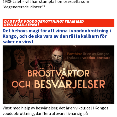
1930-talet – vill han stämpla homosexuella som
”degenererade idioter”?
DAGS FÖR VOODOOBROTTNING? FRAM MED
BESVÄRJELSERNA!
Det behövs magi för att vinna i voodoobrottning i
Kongo, och de ska vara av den rätta kalibern för
säker en vinst
Vinst med hjälp av besvärjelser, det är en viktig del i Kongos
voodoobrottning, där flera utövare livnär sig på