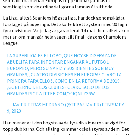
skillnaderna mellan Europas toppklubbar jämnas ut,
samtidigt som de ordinarieligorna lämnas åt sitt öde.
La Liga, alltså Spaniens högsta liga, har dock genomskådat
förslaget på Superliga. Det skulle bli ett system med 80 lag i
fyra divisioner. Varje lag är garanterat 14 matcher, vilket är en
mer än om man går hela vägen till final i dagens Champions
League.
LA SUPERLIGA ES EL LOBO, QUE HOY SE DISFRAZA DE
ABUELITA PARA INTENTAR ENGAÑAR AL FÚTBOL
EUROPEO, PERO SU NARIZ Y SUS DIENTES SON MUY
GRANDES, ¿CUATRO DIVISIONES EN EUROPA? CLARO LA
PRIMERA PARA ELLOS, COMO EN LA REFORMA DE 2019.
¿GOBIERNO DE LOS CLUBES? CLARO SOLO DE LOS
GRANDES
PIC.TWITTER.COM/Y0IQMLZS6W
— JAVIER TEBAS MEDRANO (@TEBASJAVIER)
FEBRUARY
9, 2023
Han menar att den högsta av de fyra divisionerna är vigd för
toppklubbarna. Och allting kommer också styras av dem. Det