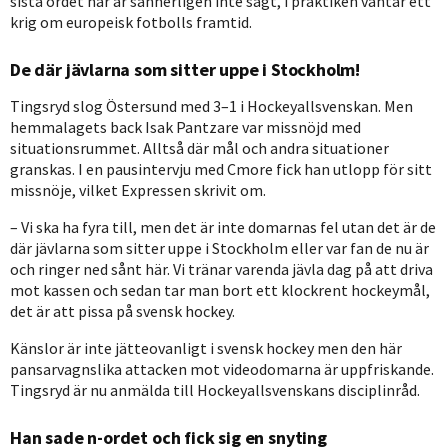
sista ordet här är sannerligen inte sagt, i praktiken väntar ett
krig om europeisk fotbolls framtid.
De där jävlarna som sitter uppe i Stockholm!
Tingsryd slog Östersund med 3–1 i Hockeyallsvenskan. Men
hemmalagets back Isak Pantzare var missnöjd med
situationsrummet. Alltså där mål och andra situationer
granskas. I en pausintervju med Cmore fick han utlopp för sitt
missnöje, vilket Expressen skrivit om.
Vi ska ha fyra till, men det är inte domarnas fel utan det är de
där jävlarna som sitter uppe i Stockholm eller var fan de nu är
och ringer ned sånt här. Vi tränar varenda jävla dag på att driva
mot kassen och sedan tar man bort ett klockrent hockeymål,
det är att pissa på svensk hockey.
Känslor är inte jätteovanligt i svensk hockey men den här
pansarvagnslika attacken mot videodomarna är uppfriskande.
Tingsryd är nu anmälda till Hockeyallsvenskans disciplinråd.
Han sade n-ordet och fick sig en snyting