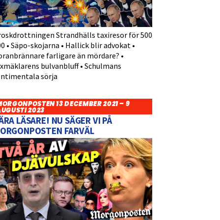
roskdrottningen Strandhälls taxiresor för 500
0 • Säpo-skojarna • Hallick blir advokat •
oranbrännare farligare än mördare? •
yxmäklarens bulvanbluff • Schulmans
entimentala sörja
MORGONPOSTEN 13 DECEMBER 2021 – 9
AUGUSTI 2023
ÄRA LÄSARE! NU SÄGER VI PÅ
ORGONPOSTEN FARVÄL