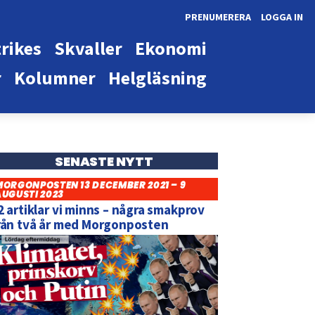
PRENUMERERA
LOGGA IN
rikes
Skvaller
Ekonomi
r
Kolumner
Helgläsning
SENASTE NYTT
MORGONPOSTEN 13 DECEMBER 2021 – 9
AUGUSTI 2023
2 artiklar vi minns – några smakprov
rån två år med Morgonposten