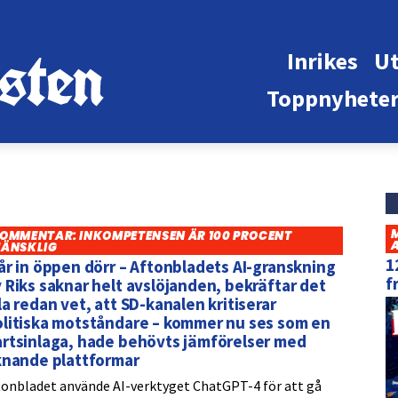
Inrikes
Ut
Toppnyhete
OMMENTAR: INKOMPETENSEN ÄR 100 PROCENT
ÄNSKLIG
1
år in öppen dörr – Aftonbladets AI-granskning
f
 Riks saknar helt avslöjanden, bekräftar det
la redan vet, att SD-kanalen kritiserar
olitiska motståndare – kommer nu ses som en
rtsinlaga, hade behövts jämförelser med
knande plattformar
tonbladet använde AI-verktyget ChatGPT-4 för att gå