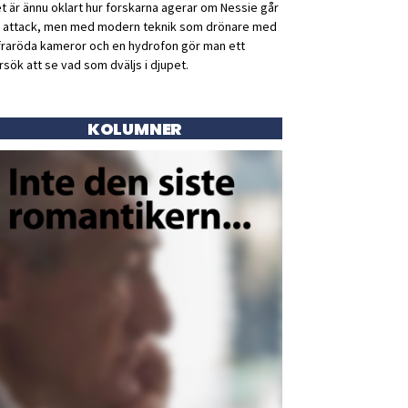
t är ännu oklart hur forskarna agerar om Nessie går
ll attack, men med modern teknik som drönare med
fraröda kameror och en hydrofon gör man ett
rsök att se vad som dväljs i djupet.
KOLUMNER