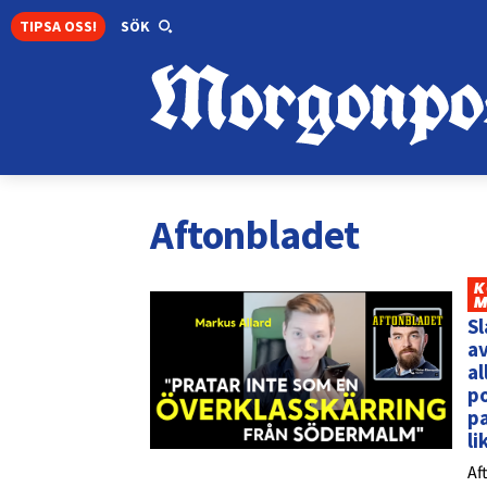
TIPSA OSS!
SÖK
Aftonbladet
K
M
Sl
av
al
p
pa
li
Af