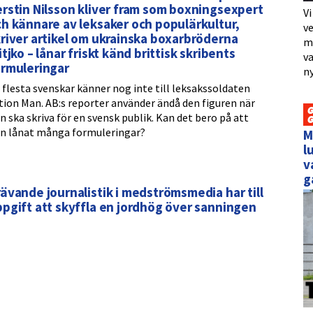
rstin Nilsson kliver fram som boxningsexpert
Vi
h kännare av leksaker och populärkultur,
ve
river artikel om ukrainska boxarbröderna
me
itjko – lånar friskt känd brittisk skribents
va
ormuleringar
ny
 flesta svenskar känner nog inte till leksakssoldaten
tion Man. AB:s reporter använder ändå den figuren när
n ska skriva för en svensk publik. Kan det bero på att
n lånat många formuleringar?
M
l
v
g
ävande journalistik i medströmsmedia har till
pgift att skyffla en jordhög över sanningen