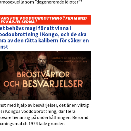
omosexuella som ”degenererade idioter”?
DAGS FÖR VOODOOBROTTNING? FRAM MED
BESVÄRJELSERNA!
et behövs magi för att vinna i
oodoobrottning i Kongo, och de ska
ara av den rätta kalibern för säker en
inst
nst med hjälp av besvärjelser, det är en viktig
l i Kongos voodoobrottning, där flera
tövare livnär sig på underhållningen. Berömd
oxningsmatch 1974 lade grunden.