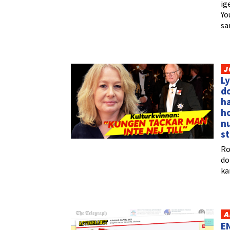
ig
Yo
sa
J
Ly
do
ha
ho
nu
s
Ro
do
ka
A
E