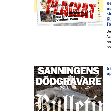
Ke
oc
sk
Kl
f
De
Ac
ho
ho
Gr
up