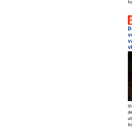
h
D
v
v
v
Vi
de
u
b