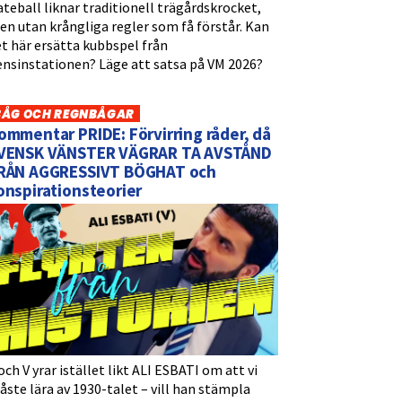
teball liknar traditionell trägårdskrocket,
n utan krångliga regler som få förstår. Kan
t här ersätta kubbspel från
ensinstationen? Läge att satsa på VM 2026?
BÅG OCH REGNBÅGAR
ommentar PRIDE: Förvirring råder, då
VENSK VÄNSTER VÄGRAR TA AVSTÅND
RÅN AGGRESSIVT BÖGHAT och
onspirationsteorier
och V yrar istället likt ALI ESBATI om att vi
ste lära av 1930-talet – vill han stämpla