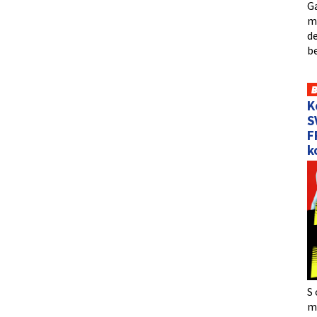
Ga
me
de
b
K
S
F
k
S 
må