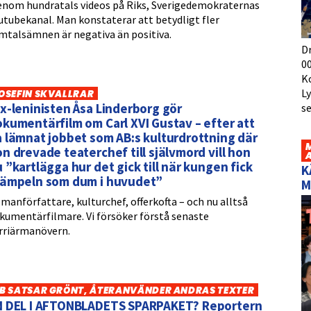
enom hundratals videos på Riks, Sverigedemokraternas
utubekanal. Man konstaterar att betydligt fler
mtalsämnen är negativa än positiva.
D
00
K
L
OSEFIN SKVALLRAR
x-leninisten Åsa Linderborg gör
s
kumentärfilm om Carl XVI Gustav – efter att
 lämnat jobbet som AB:s kulturdrottning där
n drevade teaterchef till självmord vill hon
 ”kartlägga hur det gick till när kungen fick
K
tämpeln som dum i huvudet”
M
manförfattare, kulturchef, offerkofta – och nu alltså
kumentärfilmare. Vi försöker förstå senaste
rriärmanövern.
B SATSAR GRÖNT, ÅTERANVÄNDER ANDRAS TEXTER
N DEL I AFTONBLADETS SPARPAKET? Reportern