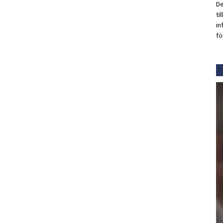
De
ti
in
fö