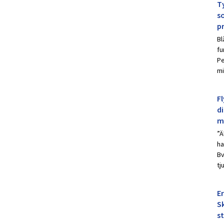
Ty
s
p
Bl
fu
Pe
mi
Fl
d
m
”Ä
ha
Bv
tj
E
Sk
s