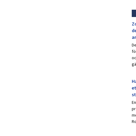
Z
de
a
De
fö
oc
gä
Ha
et
s
En
pr
mo
Ro