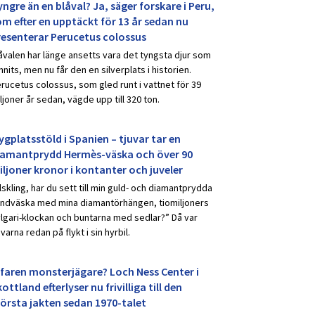
ngre än en blåval? Ja, säger forskare i Peru,
om efter en upptäckt för 13 år sedan nu
resenterar Perucetus colossus
åvalen har länge ansetts vara det tyngsta djur som
nnits, men nu får den en silverplats i historien.
rucetus colossus, som gled runt i vattnet för 39
ljoner år sedan, vägde upp till 320 ton.
ygplatsstöld i Spanien – tjuvar tar en
iamantprydd Hermès-väska och över 90
iljoner kronor i kontanter och juveler
lskling, har du sett till min guld- och diamantprydda
ndväska med mina diamantörhängen, tiomiljoners
lgari-klockan och buntarna med sedlar?” Då var
uvarna redan på flykt i sin hyrbil.
rfaren monsterjägare? Loch Ness Center i
ottland efterlyser nu frivilliga till den
törsta jakten sedan 1970-talet