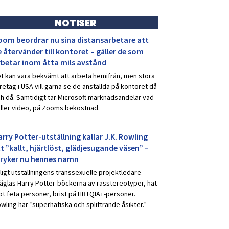
NOTISER
oom beordrar nu sina distansarbetare att
 återvänder till kontoret – gäller de som
rbetar inom åtta mils avstånd
t kan vara bekvämt att arbeta hemifrån, men stora
retag i USA vill gärna se de anställda på kontoret då
h då. Samtidigt tar Microsoft marknadsandelar vad
ller video, på Zooms bekostnad.
rry Potter-utställning kallar J.K. Rowling
t ”kallt, hjärtlöst, glädjesugande väsen” –
tryker nu hennes namn
ligt utställningens transsexuelle projektledare
äglas Harry Potter-böckerna av rasstereotyper, hat
t feta personer, brist på HBTQIA+-personer.
wling har ”superhatiska och splittrande åsikter.”