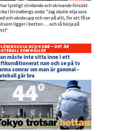
 har lyckligt stridande och skrivande försökt
rka i Strindbergs anda: ”Jag skulle vilja vara
d och vända upp och ner på allt, för att få se
d som ligger i botten … och så börja på
tt!”
GLÖM BOCCIA OCH KUBB – DET ÄR
GATEBALL SOM GÄLLER
an måste inte sitta inne i ett
uftkonditionerat rum och se på tv
arma somrar om man är gammal –
ateball går bra