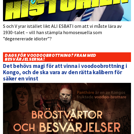
S och V yrar istället likt ALI ESBATI om att vi måste lära av
1930-talet – vill han stämpla homosexuella som
”degenererade idioter”?
DAGS FÖR VOODOOBROTTNING? FRAM MED
BESVÄRJELSERNA!
Det behövs magi för att vinna i voodoobrottning i
Kongo, och de ska vara av den rätta kalibern för
säker en vinst