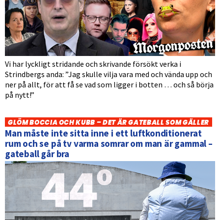
Vi har lyckligt stridande och skrivande försökt verka i
Strindbergs anda: ”Jag skulle vilja vara med och vända upp och
ner på allt, för att få se vad som ligger i botten … och så börja
på nytt!”
GLÖM BOCCIA OCH KUBB – DET ÄR GATEBALL SOM GÄLLER
Man måste inte sitta inne i ett luftkonditionerat
rum och se på tv varma somrar om man är gammal –
gateball går bra