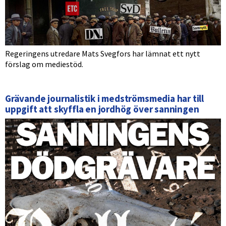
Regeringens utredare Mats Svegfors har lämnat ett nytt
förslag om mediestöd.
Grävande journalistik i medströmsmedia har till
uppgift att skyffla en jordhög över sanningen