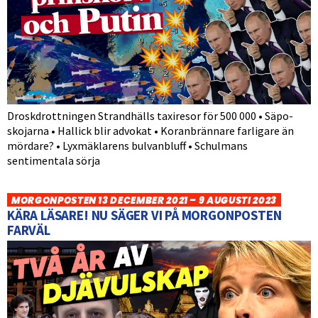
Droskdrottningen Strandhälls taxiresor för 500 000 • Säpo-
skojarna • Hallick blir advokat • Koranbrännare farligare än
mördare? • Lyxmäklarens bulvanbluff • Schulmans
sentimentala sörja
MORGONPOSTEN 13 DECEMBER 2021 – 9 AUGUSTI 2023
KÄRA LÄSARE! NU SÄGER VI PÅ MORGONPOSTEN
FARVÄL