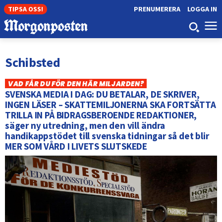
TIPSA OSS!
PRENUMERERA
LOGGA IN
Schibsted
VAD FÅR DU FÖR DEN HÄR MILJARDEN?
SVENSKA MEDIA I DAG: DU BETALAR, DE SKRIVER,
INGEN LÄSER – SKATTEMILJONERNA SKA FORTSÄTTA
TRILLA IN PÅ BIDRAGSBEROENDE REDAKTIONER,
säger ny utredning, men den vill ändra
handikappstödet till svenska tidningar så det blir
MER SOM VÅRD I LIVETS SLUTSKEDE