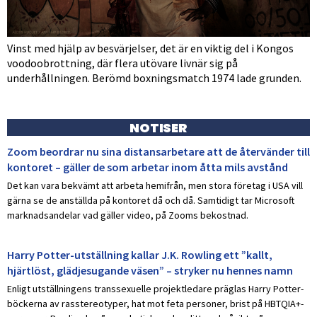
Vinst med hjälp av besvärjelser, det är en viktig del i Kongos
voodoobrottning, där flera utövare livnär sig på
underhållningen. Berömd boxningsmatch 1974 lade grunden.
NOTISER
Zoom beordrar nu sina distansarbetare att de återvänder till
kontoret – gäller de som arbetar inom åtta mils avstånd
Det kan vara bekvämt att arbeta hemifrån, men stora företag i USA vill
gärna se de anställda på kontoret då och då. Samtidigt tar Microsoft
marknadsandelar vad gäller video, på Zooms bekostnad.
Harry Potter-utställning kallar J.K. Rowling ett ”kallt,
hjärtlöst, glädjesugande väsen” – stryker nu hennes namn
Enligt utställningens transsexuelle projektledare präglas Harry Potter-
böckerna av rasstereotyper, hat mot feta personer, brist på HBTQIA+-