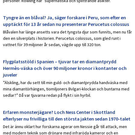
personer. Rowling har ”superhatiska och splittrande åsikter.”
Tyngre än en blåval? Ja, säger forskare i Peru, som efter en
upptäckt för 13 år sedan nu presenterar Perucetus colossus
Blåvalen har länge ansetts vara det tyngsta djur som funnits, men nu får
den en silverplats i historien. Perucetus colossus, som gled runt i
vattnet för 39 miljoner år sedan, vägde upp till 320 ton.
Flygplatsstöld i Spanien – tjuvar tar en diamantprydd
Hermès-väska och över 90 miljoner kronor i kontanter och
juveler
”Älskling, har du sett till min guld- och diamantprydda handväska med
mina diamantörhängen, tiomiljoners Bvlgari-klockan och buntarna med
sedlar?” Då var tjuvarna redan på flykt i sin hyrbil.
Erfaren monsterjägare? Loch Ness Center i Skottland
efterlyser nu frivilliga till den största jakten sedan 1970-talet
Det är ännu oklart hur forskarna agerar om Nessie går till attack, men
med modern teknik som drönare med infraröda kameror och en