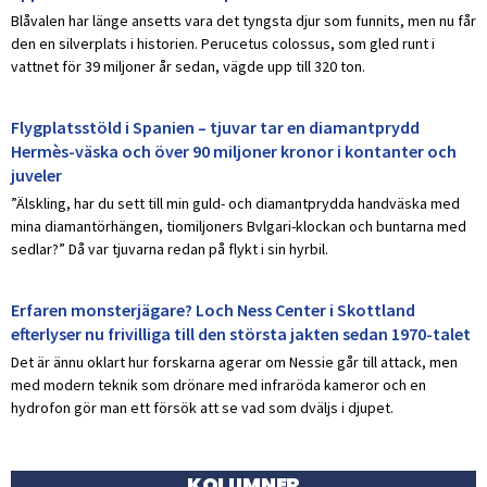
Blåvalen har länge ansetts vara det tyngsta djur som funnits, men nu får
den en silverplats i historien. Perucetus colossus, som gled runt i
vattnet för 39 miljoner år sedan, vägde upp till 320 ton.
Flygplatsstöld i Spanien – tjuvar tar en diamantprydd
Hermès-väska och över 90 miljoner kronor i kontanter och
juveler
”Älskling, har du sett till min guld- och diamantprydda handväska med
mina diamantörhängen, tiomiljoners Bvlgari-klockan och buntarna med
sedlar?” Då var tjuvarna redan på flykt i sin hyrbil.
Erfaren monsterjägare? Loch Ness Center i Skottland
efterlyser nu frivilliga till den största jakten sedan 1970-talet
Det är ännu oklart hur forskarna agerar om Nessie går till attack, men
med modern teknik som drönare med infraröda kameror och en
hydrofon gör man ett försök att se vad som dväljs i djupet.
KOLUMNER