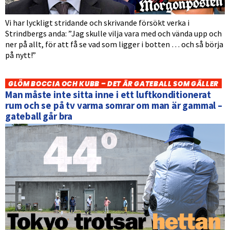
Vi har lyckligt stridande och skrivande försökt verka i
Strindbergs anda: ”Jag skulle vilja vara med och vända upp och
ner på allt, för att få se vad som ligger i botten … och så börja
på nytt!”
GLÖM BOCCIA OCH KUBB – DET ÄR GATEBALL SOM GÄLLER
Man måste inte sitta inne i ett luftkonditionerat
rum och se på tv varma somrar om man är gammal –
gateball går bra