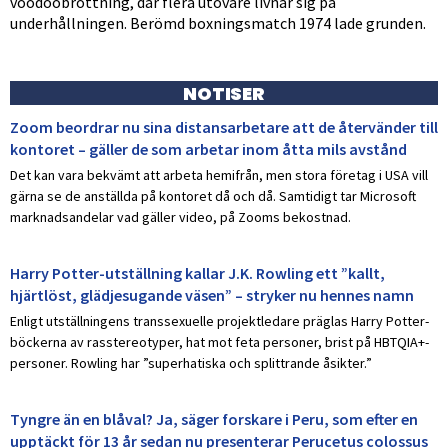
voodoobrottning, där flera utövare livnär sig på
underhållningen. Berömd boxningsmatch 1974 lade grunden.
NOTISER
Zoom beordrar nu sina distansarbetare att de återvänder till
kontoret – gäller de som arbetar inom åtta mils avstånd
Det kan vara bekvämt att arbeta hemifrån, men stora företag i USA vill
gärna se de anställda på kontoret då och då. Samtidigt tar Microsoft
marknadsandelar vad gäller video, på Zooms bekostnad.
Harry Potter-utställning kallar J.K. Rowling ett ”kallt,
hjärtlöst, glädjesugande väsen” – stryker nu hennes namn
Enligt utställningens transsexuelle projektledare präglas Harry Potter-
böckerna av rasstereotyper, hat mot feta personer, brist på HBTQIA+-
personer. Rowling har ”superhatiska och splittrande åsikter.”
Tyngre än en blåval? Ja, säger forskare i Peru, som efter en
upptäckt för 13 år sedan nu presenterar Perucetus colossus