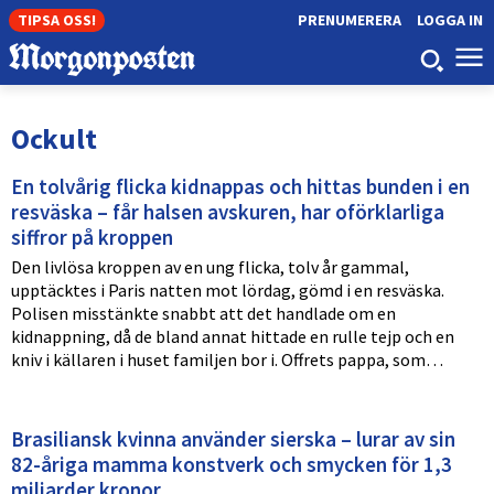
TIPSA OSS!
PRENUMERERA
LOGGA IN
Ockult
En tolvårig flicka kidnappas och hittas bunden i en
resväska – får halsen avskuren, har oförklarliga
siffror på kroppen
Den livlösa kroppen av en ung flicka, tolv år gammal,
upptäcktes i Paris natten mot lördag, gömd i en resväska.
Polisen misstänkte snabbt att det handlade om en
kidnappning, då de bland annat hittade en rulle tejp och en
kniv i källaren i huset familjen bor i. Offrets pappa, som…
Brasiliansk kvinna använder sierska – lurar av sin
82-åriga mamma konstverk och smycken för 1,3
miljarder kronor