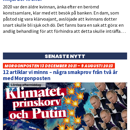
2020 var den äldre kvinnan, änka efter en berömd
konstsamlare, klar med ett besök på banken. En dam, som
påstod sig vara klärvoajant, avslöjade att kvinnans dotter
snart skulle bli sjuk och dö. Det fanns bara en sak att göra: en
andlig behandling för att förhindra att detta skulle inträffa.…
SENASTE NYTT
MORGONPOSTEN 13 DECEMBER 2021 – 9 AUGUSTI 2023
12 artiklar vi minns – några smakprov från två år
med Morgonposten