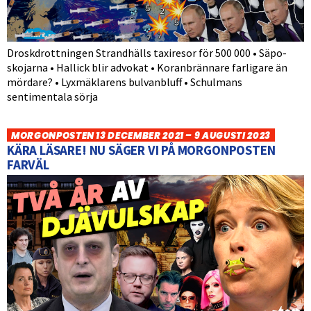
Droskdrottningen Strandhälls taxiresor för 500 000 • Säpo-
skojarna • Hallick blir advokat • Koranbrännare farligare än
mördare? • Lyxmäklarens bulvanbluff • Schulmans
sentimentala sörja
MORGONPOSTEN 13 DECEMBER 2021 – 9 AUGUSTI 2023
KÄRA LÄSARE! NU SÄGER VI PÅ MORGONPOSTEN
FARVÄL