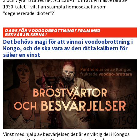
S och V yrar istället likt ALI ESBATI om att vi måste lära av
1930-talet – vill han stämpla homosexuella som
”degenererade idioter”?
DAGS FÖR VOODOOBROTTNING? FRAM MED
BESVÄRJELSERNA!
Det behövs magi för att vinna i voodoobrottning i
Kongo, och de ska vara av den rätta kalibern för
säker en vinst
Vinst med hjälp av besvärjelser, det är en viktig del i Kongos