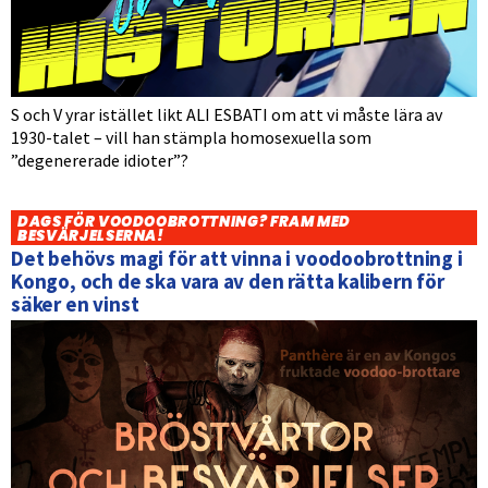
S och V yrar istället likt ALI ESBATI om att vi måste lära av
1930-talet – vill han stämpla homosexuella som
”degenererade idioter”?
DAGS FÖR VOODOOBROTTNING? FRAM MED
BESVÄRJELSERNA!
Det behövs magi för att vinna i voodoobrottning i
Kongo, och de ska vara av den rätta kalibern för
säker en vinst