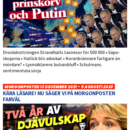
Droskdrottningen Strandhälls taxiresor för 500 000 • Säpo-
skojarna • Hallick blir advokat • Koranbrännare farligare än
mördare? • Lyxmäklarens bulvanbluff • Schulmans
sentimentala sörja
MORGONPOSTEN 13 DECEMBER 2021 – 9 AUGUSTI 2023
KÄRA LÄSARE! NU SÄGER VI PÅ MORGONPOSTEN
FARVÄL