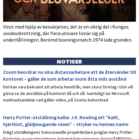
Vinst med hjälp av besvärjelser, det är en viktig del i Kongos
voodoobrottning, där flera utövare livnär sig på
underhållningen. Berömd boxningsmatch 1974 lade grunden.
NOTISER
Zoom beordrar nu sina distansarbetare att de återvänder till
kontoret – gäller de som arbetar inom åtta mils avstånd
Det kan vara bekvämt att arbeta hemifrån, men stora företag i USA vill
gärna se de anställda på kontoret då och då. Samtidigt tar Microsoft
marknadsandelar vad gäller video, på Zooms bekostnad.
Harry Potter-utställning kallar J.K. Rowling ett ”kallt,
hjärtlöst, glädjesugande väsen” – stryker nu hennes namn
Enligt utställningens transsexuelle projektledare präglas Harry Potter-
böckerna av rasstereotyper, hat mot feta personer, brist på HBTQIA+-