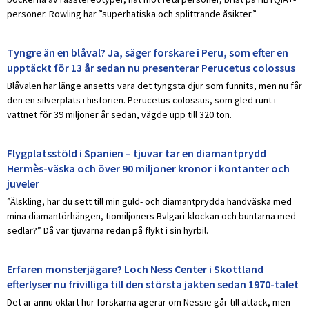
personer. Rowling har ”superhatiska och splittrande åsikter.”
Tyngre än en blåval? Ja, säger forskare i Peru, som efter en
upptäckt för 13 år sedan nu presenterar Perucetus colossus
Blåvalen har länge ansetts vara det tyngsta djur som funnits, men nu får
den en silverplats i historien. Perucetus colossus, som gled runt i
vattnet för 39 miljoner år sedan, vägde upp till 320 ton.
Flygplatsstöld i Spanien – tjuvar tar en diamantprydd
Hermès-väska och över 90 miljoner kronor i kontanter och
juveler
”Älskling, har du sett till min guld- och diamantprydda handväska med
mina diamantörhängen, tiomiljoners Bvlgari-klockan och buntarna med
sedlar?” Då var tjuvarna redan på flykt i sin hyrbil.
Erfaren monsterjägare? Loch Ness Center i Skottland
efterlyser nu frivilliga till den största jakten sedan 1970-talet
Det är ännu oklart hur forskarna agerar om Nessie går till attack, men