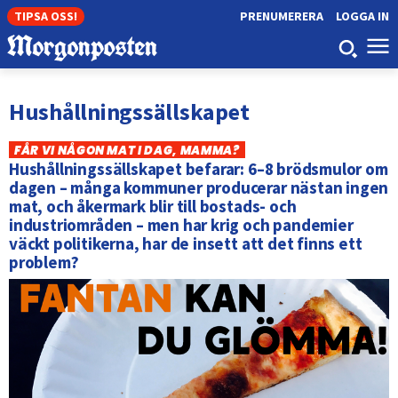
TIPSA OSS!
PRENUMERERA
LOGGA IN
Hushållningssällskapet
FÅR VI NÅGON MAT I DAG, MAMMA?
Hushållningssällskapet befarar: 6–8 brödsmulor om
dagen – många kommuner producerar nästan ingen
mat, och åkermark blir till bostads- och
industriområden – men har krig och pandemier
väckt politikerna, har de insett att det finns ett
problem?