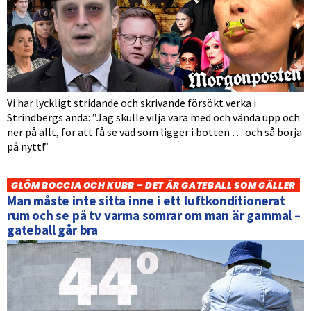
Vi har lyckligt stridande och skrivande försökt verka i
Strindbergs anda: ”Jag skulle vilja vara med och vända upp och
ner på allt, för att få se vad som ligger i botten … och så börja
på nytt!”
GLÖM BOCCIA OCH KUBB – DET ÄR GATEBALL SOM GÄLLER
Man måste inte sitta inne i ett luftkonditionerat
rum och se på tv varma somrar om man är gammal –
gateball går bra