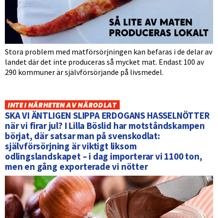
Stora problem med matförsörjningen kan befaras i de delar av
landet där det inte produceras så mycket mat. Endast 100 av
290 kommuner är självförsörjande på livsmedel.
INTE I NÄRHETEN AV NÄRODLAT
SKA VI ÄNTLIGEN SLIPPA ERDOGANS HASSELNÖTTER
när vi firar jul? I Lilla Böslid har motståndskampen
börjat, där satsar man på svenskodlat:
självförsörjning är viktigt liksom
odlingslandskapet – i dag importerar vi 1100 ton,
men en gång exporterade vi nötter