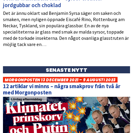
jordgubbar och choklad
Det är ännu oklart vad Benjamin Syrsa säger om saken och
smaken, men nyligen öppnade Eiscafé Rino, Rottenburg am
Neckar, Tyskland, sin populära glassbar. En av de nya
specialiteterna är glass med smak av malda syrsor, toppade
med de torkade insekterna. Den något ovanliga glasstruten är
möjlig tack vare en…
SENASTE NYTT
MORGONPOSTEN 13 DECEMBER 2021 – 9 AUGUSTI 2023
12 artiklar vi minns – några smakprov från två år
med Morgonposten