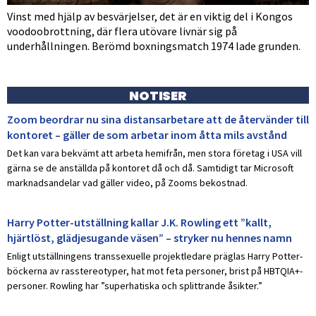
Vinst med hjälp av besvärjelser, det är en viktig del i Kongos
voodoobrottning, där flera utövare livnär sig på
underhållningen. Berömd boxningsmatch 1974 lade grunden.
NOTISER
Zoom beordrar nu sina distansarbetare att de återvänder till
kontoret – gäller de som arbetar inom åtta mils avstånd
Det kan vara bekvämt att arbeta hemifrån, men stora företag i USA vill
gärna se de anställda på kontoret då och då. Samtidigt tar Microsoft
marknadsandelar vad gäller video, på Zooms bekostnad.
Harry Potter-utställning kallar J.K. Rowling ett ”kallt,
hjärtlöst, glädjesugande väsen” – stryker nu hennes namn
Enligt utställningens transsexuelle projektledare präglas Harry Potter-
böckerna av rasstereotyper, hat mot feta personer, brist på HBTQIA+-
personer. Rowling har ”superhatiska och splittrande åsikter.”