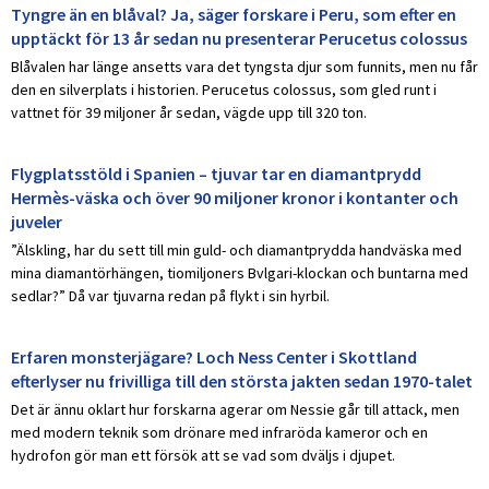
Tyngre än en blåval? Ja, säger forskare i Peru, som efter en
upptäckt för 13 år sedan nu presenterar Perucetus colossus
Blåvalen har länge ansetts vara det tyngsta djur som funnits, men nu får
den en silverplats i historien. Perucetus colossus, som gled runt i
vattnet för 39 miljoner år sedan, vägde upp till 320 ton.
Flygplatsstöld i Spanien – tjuvar tar en diamantprydd
Hermès-väska och över 90 miljoner kronor i kontanter och
juveler
”Älskling, har du sett till min guld- och diamantprydda handväska med
mina diamantörhängen, tiomiljoners Bvlgari-klockan och buntarna med
sedlar?” Då var tjuvarna redan på flykt i sin hyrbil.
Erfaren monsterjägare? Loch Ness Center i Skottland
efterlyser nu frivilliga till den största jakten sedan 1970-talet
Det är ännu oklart hur forskarna agerar om Nessie går till attack, men
med modern teknik som drönare med infraröda kameror och en
hydrofon gör man ett försök att se vad som dväljs i djupet.