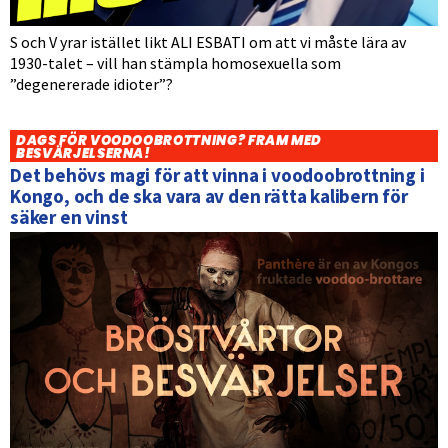
S och V yrar istället likt ALI ESBATI om att vi måste lära av
1930-talet – vill han stämpla homosexuella som
”degenererade idioter”?
DAGS FÖR VOODOOBROTTNING? FRAM MED
BESVÄRJELSERNA!
Det behövs magi för att vinna i voodoobrottning i
Kongo, och de ska vara av den rätta kalibern för
säker en vinst