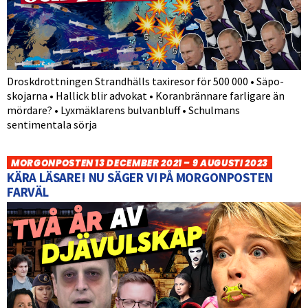
Droskdrottningen Strandhälls taxiresor för 500 000 • Säpo-
skojarna • Hallick blir advokat • Koranbrännare farligare än
mördare? • Lyxmäklarens bulvanbluff • Schulmans
sentimentala sörja
MORGONPOSTEN 13 DECEMBER 2021 – 9 AUGUSTI 2023
KÄRA LÄSARE! NU SÄGER VI PÅ MORGONPOSTEN
FARVÄL