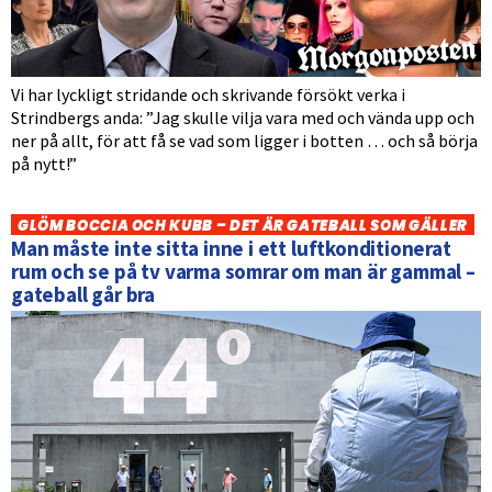
Vi har lyckligt stridande och skrivande försökt verka i
Strindbergs anda: ”Jag skulle vilja vara med och vända upp och
ner på allt, för att få se vad som ligger i botten … och så börja
på nytt!”
GLÖM BOCCIA OCH KUBB – DET ÄR GATEBALL SOM GÄLLER
Man måste inte sitta inne i ett luftkonditionerat
rum och se på tv varma somrar om man är gammal –
gateball går bra