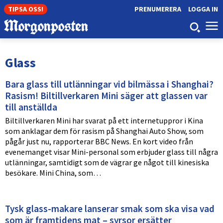
TIPSA OSS!
PRENUMERERA
LOGGA IN
Glass
Bara glass till utlänningar vid bilmässa i Shanghai?
Rasism! Biltillverkaren Mini säger att glassen var
till anställda
Biltillverkaren Mini har svarat på ett internetuppror i Kina
som anklagar dem för rasism på Shanghai Auto Show, som
pågår just nu, rapporterar BBC News. En kort video från
evenemanget visar Mini-personal som erbjuder glass till några
utlänningar, samtidigt som de vägrar ge något till kinesiska
besökare. Mini China, som…
Tysk glass-makare lanserar smak som ska visa vad
som är framtidens mat – syrsor ersätter