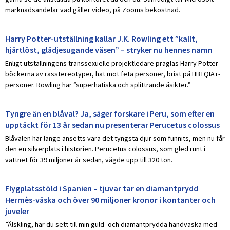
marknadsandelar vad gäller video, på Zooms bekostnad.
Harry Potter-utställning kallar J.K. Rowling ett ”kallt,
hjärtlöst, glädjesugande väsen” – stryker nu hennes namn
Enligt utställningens transsexuelle projektledare präglas Harry Potter-
böckerna av rasstereotyper, hat mot feta personer, brist på HBTQIA+-
personer. Rowling har ”superhatiska och splittrande åsikter.”
Tyngre än en blåval? Ja, säger forskare i Peru, som efter en
upptäckt för 13 år sedan nu presenterar Perucetus colossus
Blåvalen har länge ansetts vara det tyngsta djur som funnits, men nu får
den en silverplats i historien. Perucetus colossus, som gled runt i
vattnet för 39 miljoner år sedan, vägde upp till 320 ton.
Flygplatsstöld i Spanien – tjuvar tar en diamantprydd
Hermès-väska och över 90 miljoner kronor i kontanter och
juveler
”Älskling, har du sett till min guld- och diamantprydda handväska med