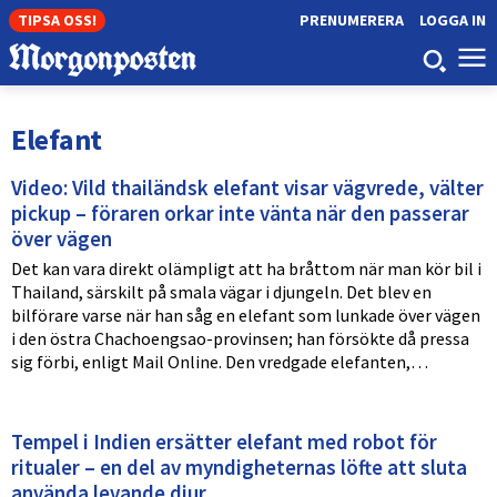
TIPSA OSS!
PRENUMERERA
LOGGA IN
Elefant
Video: Vild thailändsk elefant visar vägvrede, välter
pickup – föraren orkar inte vänta när den passerar
över vägen
Det kan vara direkt olämpligt att ha bråttom när man kör bil i
Thailand, särskilt på smala vägar i djungeln. Det blev en
bilförare varse när han såg en elefant som lunkade över vägen
i den östra Chachoengsao-provinsen; han försökte då pressa
sig förbi, enligt Mail Online. Den vredgade elefanten,…
Tempel i Indien ersätter elefant med robot för
ritualer – en del av myndigheternas löfte att sluta
använda levande djur