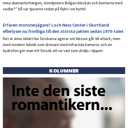
mina diamantörhängen, tiomiljoners Bvlgari-klockan och buntarna med
sedlar?” Då var tjuvarna redan på flykt i sin hyrbil.
Erfaren monsterjägare? Loch Ness Center i Skottland
efterlyser nu frivilliga till den största jakten sedan 1970-talet
Det är ännu oklart hur forskarna agerar om Nessie går till attack, men
med modern teknik som drönare med infraröda kameror och en
hydrofon gör man ett försök att se vad som dväljs i djupet.
KOLUMNER