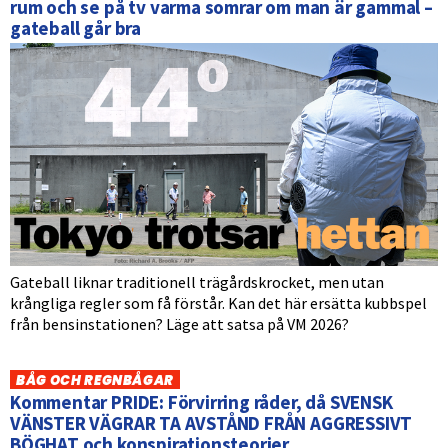
rum och se på tv varma somrar om man är gammal –
gateball går bra
Gateball liknar traditionell trägårdskrocket, men utan
krångliga regler som få förstår. Kan det här ersätta kubbspel
från bensinstationen? Läge att satsa på VM 2026?
BÅG OCH REGNBÅGAR
Kommentar PRIDE: Förvirring råder, då SVENSK
VÄNSTER VÄGRAR TA AVSTÅND FRÅN AGGRESSIVT
BÖGHAT och konspirationsteorier