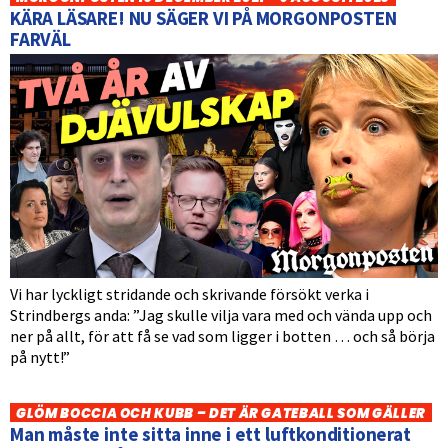
KÄRA LÄSARE! NU SÄGER VI PÅ MORGONPOSTEN
FARVÄL
Vi har lyckligt stridande och skrivande försökt verka i
Strindbergs anda: ”Jag skulle vilja vara med och vända upp och
ner på allt, för att få se vad som ligger i botten … och så börja
på nytt!”
GLÖM BOCCIA OCH KUBB – DET ÄR GATEBALL SOM GÄLLER
Man måste inte sitta inne i ett luftkonditionerat