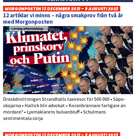
MORGONPOSTEN 13 DECEMBER 2021 – 9 AUGUSTI 2023
12 artiklar vi minns – några smakprov från två år
med Morgonposten
Droskdrottningen Strandhälls taxiresor för 500 000 • Säpo-
skojarna • Hallick blir advokat • Koranbrännare farligare än
mördare? • Lyxmäklarens bulvanbluff • Schulmans
sentimentala sörja
MORGONPOSTEN 13 DECEMBER 2021 – 9 AUGUSTI 2023