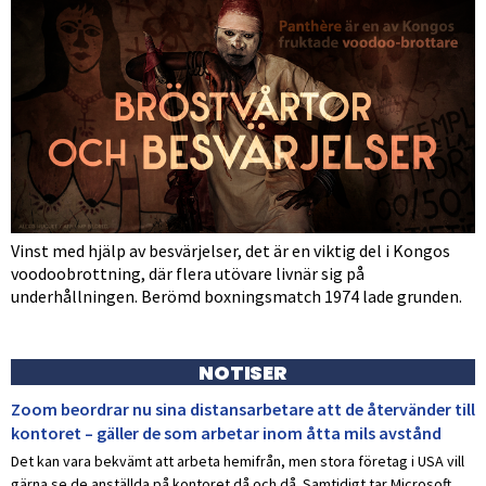
Vinst med hjälp av besvärjelser, det är en viktig del i Kongos
voodoobrottning, där flera utövare livnär sig på
underhållningen. Berömd boxningsmatch 1974 lade grunden.
NOTISER
Zoom beordrar nu sina distansarbetare att de återvänder till
kontoret – gäller de som arbetar inom åtta mils avstånd
Det kan vara bekvämt att arbeta hemifrån, men stora företag i USA vill
gärna se de anställda på kontoret då och då. Samtidigt tar Microsoft