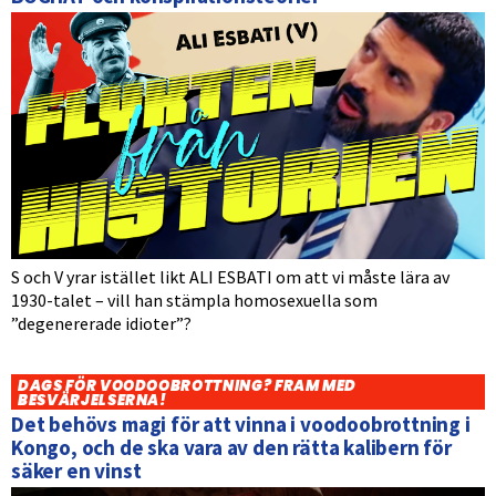
S och V yrar istället likt ALI ESBATI om att vi måste lära av
1930-talet – vill han stämpla homosexuella som
”degenererade idioter”?
DAGS FÖR VOODOOBROTTNING? FRAM MED
BESVÄRJELSERNA!
Det behövs magi för att vinna i voodoobrottning i
Kongo, och de ska vara av den rätta kalibern för
säker en vinst