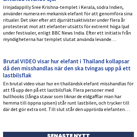
Irinjadappilly Sree Krishna-templet i Kerala, södra Indien,
använder numera en mekanisk elefant för att genomföra sina
ritualer. Det sker efter att djurrättsaktivister under flera år
protesterat mot att elefanter utsätts för extremt höga ljud
under festivaler, enligt BBC News India. Efter ett initiativ från
myndigheterna har templet slutat använda levande…
Brutal VIDEO visar hur elefant i Thailand kollapsar
då den misshandlas när den ska tvingas upp på ett
lastbilsflak
En brutal video visar hur en thailändsk elefant misshandlas för
att få upp den på ett lastbilsflak. Flera personer med
bullhooks (långa stavar som liknar de eldgafflar man har
hemma till öppna spisen) står runt lastbilen, och trycker till
där det gör extra ont. Till slut står den upprörda elefanten…
SENASTE NYTT