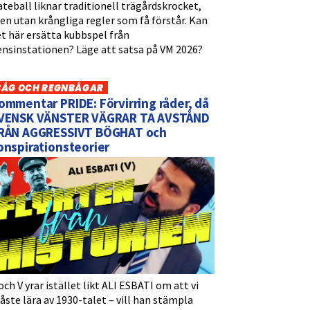
teball liknar traditionell trägårdskrocket,
n utan krångliga regler som få förstår. Kan
t här ersätta kubbspel från
ensinstationen? Läge att satsa på VM 2026?
BÅG OCH REGNBÅGAR
ommentar PRIDE: Förvirring råder, då
VENSK VÄNSTER VÄGRAR TA AVSTÅND
RÅN AGGRESSIVT BÖGHAT och
onspirationsteorier
och V yrar istället likt ALI ESBATI om att vi
ste lära av 1930-talet – vill han stämpla