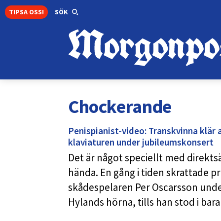
TIPSA OSS!
SÖK
Chockerande
Penispianist-video: Transkvinna klär a
klaviaturen under jubileumskonsert
Det är något speciellt med direkts
hända. En gång i tiden skrattade 
skådespelaren Per Oscarsson under 
Hylands hörna, tills han stod i bar