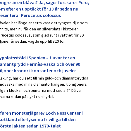
ngre än en blåval? Ja, säger forskare i Peru,
om efter en upptäckt för 13 år sedan nu
resenterar Perucetus colossus
åvalen har länge ansetts vara det tyngsta djur som
nnits, men nu får den en silverplats i historien.
rucetus colossus, som gled runt i vattnet för 39
ljoner år sedan, vägde upp till 320 ton.
ygplatsstöld i Spanien – tjuvar tar en
iamantprydd Hermès-väska och över 90
iljoner kronor i kontanter och juveler
lskling, har du sett till min guld- och diamantprydda
ndväska med mina diamantörhängen, tiomiljoners
lgari-klockan och buntarna med sedlar?” Då var
uvarna redan på flykt i sin hyrbil.
rfaren monsterjägare? Loch Ness Center i
ottland efterlyser nu frivilliga till den
törsta jakten sedan 1970-talet