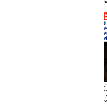
h
D
v
v
v
Vi
de
u
b