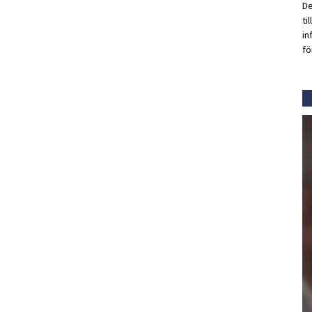
De
ti
in
fö