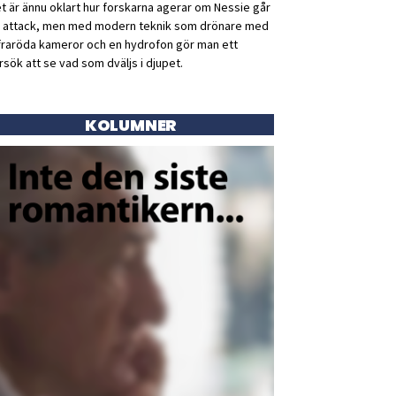
t är ännu oklart hur forskarna agerar om Nessie går
ll attack, men med modern teknik som drönare med
fraröda kameror och en hydrofon gör man ett
rsök att se vad som dväljs i djupet.
KOLUMNER