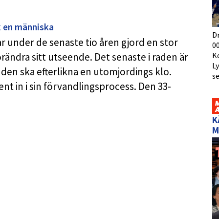
k en människa
D
under de senaste tio åren gjord en stor
00
K
rändra sitt utseende. Det senaste i raden är
L
nden ska efterlikna en utomjordings klo.
s
ent in i sin förvandlingsprocess. Den 33-
K
M