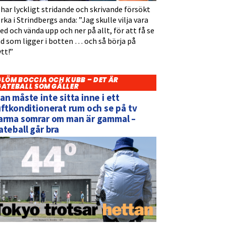
 har lyckligt stridande och skrivande försökt
rka i Strindbergs anda: ”Jag skulle vilja vara
d och vända upp och ner på allt, för att få se
d som ligger i botten … och så börja på
tt!”
GLÖM BOCCIA OCH KUBB – DET ÄR
GATEBALL SOM GÄLLER
an måste inte sitta inne i ett
uftkonditionerat rum och se på tv
arma somrar om man är gammal –
ateball går bra