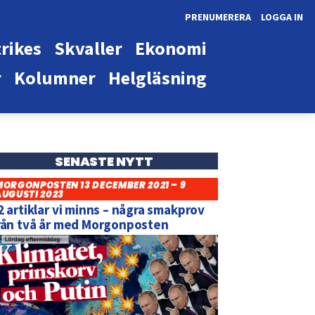
PRENUMERERA
LOGGA IN
rikes
Skvaller
Ekonomi
r
Kolumner
Helgläsning
SENASTE NYTT
MORGONPOSTEN 13 DECEMBER 2021 – 9
AUGUSTI 2023
2 artiklar vi minns – några smakprov
rån två år med Morgonposten