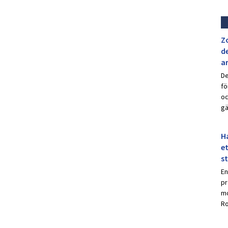
Z
de
a
De
fö
oc
gä
Ha
et
s
En
pr
mo
Ro