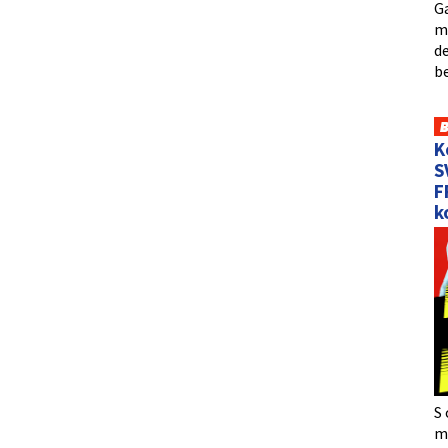
Ga
me
de
b
K
S
F
k
S 
må