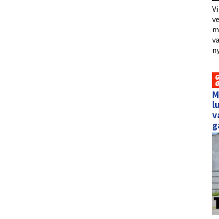
Vi
ve
me
va
ny
M
l
v
g