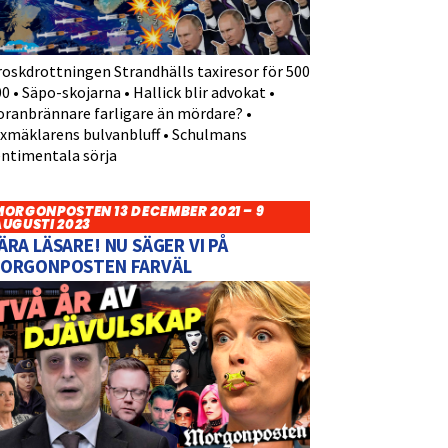
roskdrottningen Strandhälls taxiresor för 500
0 • Säpo-skojarna • Hallick blir advokat •
oranbrännare farligare än mördare? •
yxmäklarens bulvanbluff • Schulmans
entimentala sörja
MORGONPOSTEN 13 DECEMBER 2021 – 9
AUGUSTI 2023
ÄRA LÄSARE! NU SÄGER VI PÅ
ORGONPOSTEN FARVÄL