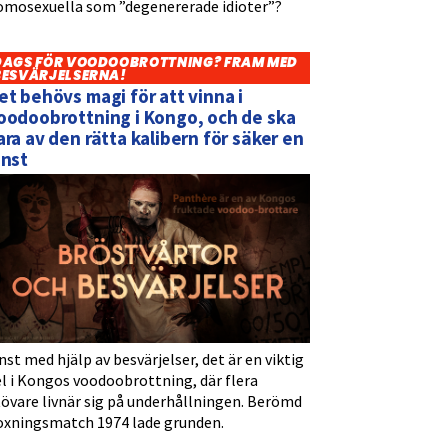
omosexuella som ”degenererade idioter”?
DAGS FÖR VOODOOBROTTNING? FRAM MED
BESVÄRJELSERNA!
et behövs magi för att vinna i
oodoobrottning i Kongo, och de ska
ara av den rätta kalibern för säker en
inst
nst med hjälp av besvärjelser, det är en viktig
l i Kongos voodoobrottning, där flera
tövare livnär sig på underhållningen. Berömd
oxningsmatch 1974 lade grunden.