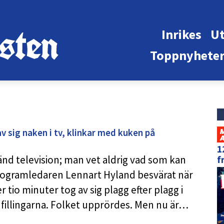
Inrikes
Ut
Toppnyhete
v sig naken i tv, klinkar med kuken på
1
änd television; man vet aldrig vad som kan
f
programledaren Lennart Hyland besvärat när
tio minuter tog av sig plagg efter plagg i
a fillingarna. Folket upprördes. Men nu är…