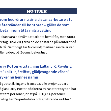
NOTISER
oom beordrar nu sina distansarbetare att
 återvänder till kontoret – gäller de som
rbetar inom åtta mils avstånd
t kan vara bekvämt att arbeta hemifrån, men stora
retag i USA vill gärna se de anställda på kontoret då
h då. Samtidigt tar Microsoft marknadsandelar vad
ller video, på Zooms bekostnad.
rry Potter-utställning kallar J.K. Rowling
t ”kallt, hjärtlöst, glädjesugande väsen” –
tryker nu hennes namn
ligt utställningens transsexuelle projektledare
äglas Harry Potter-böckerna av rasstereotyper, hat
t feta personer, brist på HBTQIA+-personer.
wling har ”superhatiska och splittrande åsikter.”