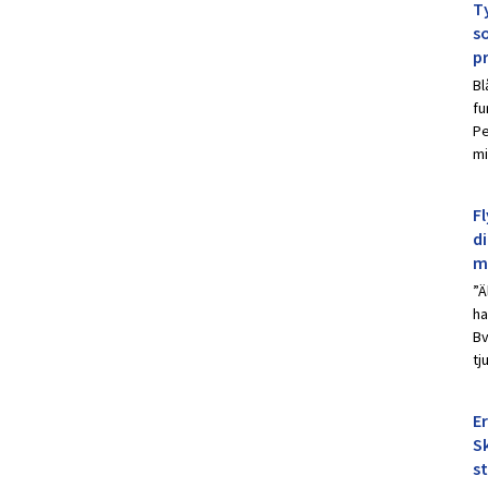
Ty
s
p
Bl
fu
Pe
mi
Fl
d
m
”Ä
ha
Bv
tj
E
Sk
s