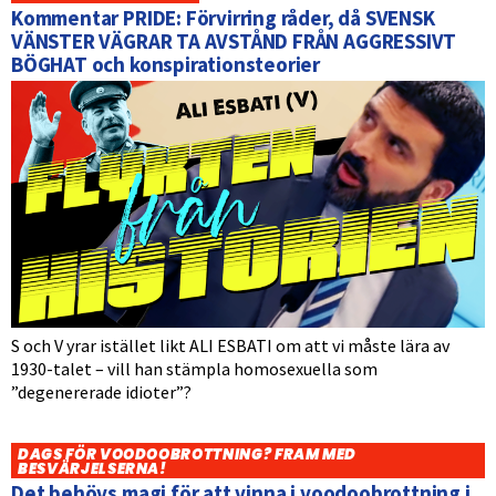
Kommentar PRIDE: Förvirring råder, då SVENSK
VÄNSTER VÄGRAR TA AVSTÅND FRÅN AGGRESSIVT
BÖGHAT och konspirationsteorier
S och V yrar istället likt ALI ESBATI om att vi måste lära av
1930-talet – vill han stämpla homosexuella som
”degenererade idioter”?
DAGS FÖR VOODOOBROTTNING? FRAM MED
BESVÄRJELSERNA!
Det behövs magi för att vinna i voodoobrottning i