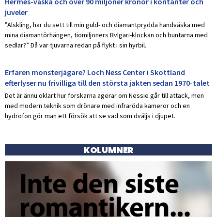
Hermès-väska och över 90 miljoner kronor i kontanter och
juveler
”Älskling, har du sett till min guld- och diamantprydda handväska med
mina diamantörhängen, tiomiljoners Bvlgari-klockan och buntarna med
sedlar?” Då var tjuvarna redan på flykt i sin hyrbil.
Erfaren monsterjägare? Loch Ness Center i Skottland
efterlyser nu frivilliga till den största jakten sedan 1970-talet
Det är ännu oklart hur forskarna agerar om Nessie går till attack, men
med modern teknik som drönare med infraröda kameror och en
hydrofon gör man ett försök att se vad som dväljs i djupet.
KOLUMNER