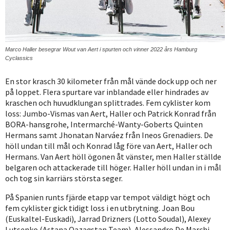
Marco Haller besegrar Wout van Aert i spurten och vinner 2022 års Hamburg
Cyclassics
En stor krasch 30 kilometer från mål vände dock upp och ner
på loppet. Flera spurtare var inblandade eller hindrades av
kraschen och huvudklungan splittrades. Fem cyklister kom
loss: Jumbo-Vismas van Aert, Haller och Patrick Konrad från
BORA-hansgrohe, Intermarché-Wanty-Goberts Quinten
Hermans samt Jhonatan Narváez från Ineos Grenadiers. De
höll undan till mål och Konrad låg före van Aert, Haller och
Hermans. Van Aert höll ögonen åt vänster, men Haller ställde
belgaren och attackerade till höger. Haller höll undan in i mål
och tog sin karriärs största seger.
På Spanien runts fjärde etapp var tempot väldigt högt och
fem cyklister gick tidigt loss i en utbrytning. Joan Bou
(Euskaltel-Euskadi), Jarrad Drizners (Lotto Soudal), Alexey
Lutsenko (Astana Qazaqstan Team), Alessandro De Marchi