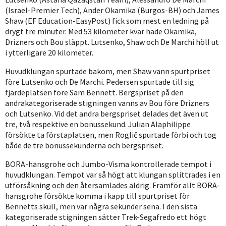
(Israel-Premier Tech), Ander Okamika (Burgos-BH) och James
Shaw (EF Education-EasyPost) fick som mest en ledning på
drygt tre minuter. Med 53 kilometer kvar hade Okamika,
Drizners och Bou släppt. Lutsenko, Shaw och De Marchi höll ut
i ytterligare 20 kilometer.
Huvudklungan spurtade bakom, men Shaw vann spurtpriset
före Lutsenko och De Marchi. Pedersen spurtade till sig
fjärdeplatsen före Sam Bennett. Bergspriset på den
andrakategoriserade stigningen vanns av Bou före Drizners
och Lutsenko. Vid det andra bergspriset delades det även ut
tre, två respektive en bonussekund. Julian Alaphilippe
försökte ta förstaplatsen, men Roglič spurtade förbi och tog
både de tre bonussekunderna och bergspriset.
BORA-hansgrohe och Jumbo-Visma kontrollerade tempot i
huvudklungan. Tempot var så högt att klungan splittrades i en
utförsåkning och den återsamlades aldrig. Framför allt BORA-
hansgrohe försökte komma i kapp till spurtpriset för
Bennetts skull, men var några sekunder sena. I den sista
kategoriserade stigningen sätter Trek-Segafredo ett högt