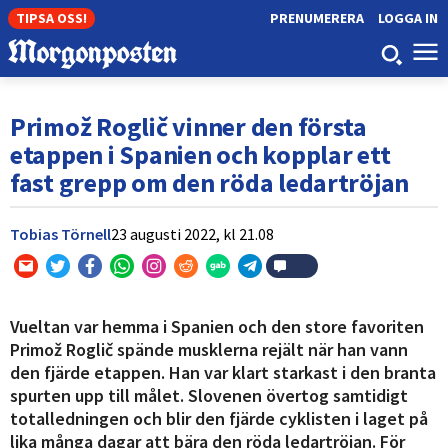
TIPSA OSS!
PRENUMERERA
LOGGA IN
Primož Roglič vinner den första
etappen i Spanien och kopplar ett
fast grepp om den röda ledartröjan
Tobias Törnell
23 augusti 2022,
kl
21.08
Vueltan var hemma i Spanien och den store favoriten
Primož Roglič spände musklerna rejält när han vann
den fjärde etappen. Han var klart starkast i den branta
spurten upp till målet. Slovenen övertog samtidigt
totalledningen och blir den fjärde cyklisten i laget på
lika många dagar att bära den röda ledartröjan. För