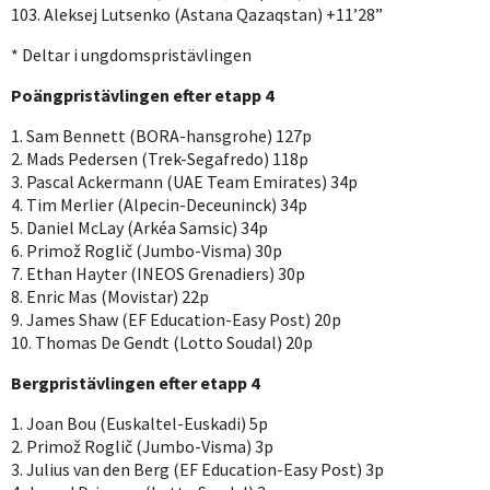
103. Aleksej Lutsenko (Astana Qazaqstan) +11’28”
* Deltar i ungdomspristävlingen
Poängpristävlingen efter etapp 4
1. Sam Bennett (BORA-hansgrohe) 127p
2. Mads Pedersen (Trek-Segafredo) 118p
3. Pascal Ackermann (UAE Team Emirates) 34p
4. Tim Merlier (Alpecin-Deceuninck) 34p
5. Daniel McLay (Arkéa Samsic) 34p
6. Primož Roglič (Jumbo-Visma) 30p
7. Ethan Hayter (INEOS Grenadiers) 30p
8. Enric Mas (Movistar) 22p
9. James Shaw (EF Education-Easy Post) 20p
10. Thomas De Gendt (Lotto Soudal) 20p
Bergpristävlingen efter etapp 4
1. Joan Bou (Euskaltel-Euskadi) 5p
2. Primož Roglič (Jumbo-Visma) 3p
3. Julius van den Berg (EF Education-Easy Post) 3p