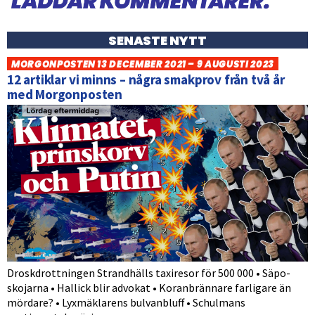
SENASTE NYTT
MORGONPOSTEN 13 DECEMBER 2021 – 9 AUGUSTI 2023
12 artiklar vi minns – några smakprov från två år
med Morgonposten
Droskdrottningen Strandhälls taxiresor för 500 000 • Säpo-
skojarna • Hallick blir advokat • Koranbrännare farligare än
mördare? • Lyxmäklarens bulvanbluff • Schulmans