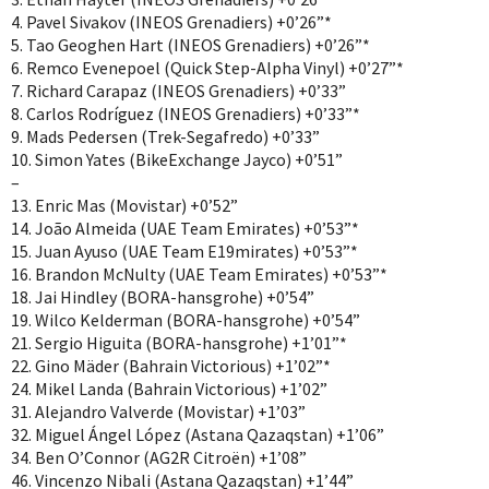
4. Pavel Sivakov (INEOS Grenadiers) +0’26”*
5. Tao Geoghen Hart (INEOS Grenadiers) +0’26”*
6. Remco Evenepoel (Quick Step-Alpha Vinyl) +0’27”*
7. Richard Carapaz (INEOS Grenadiers) +0’33”
8. Carlos Rodríguez (INEOS Grenadiers) +0’33”*
9. Mads Pedersen (Trek-Segafredo) +0’33”
10. Simon Yates (BikeExchange Jayco) +0’51”
–
13. Enric Mas (Movistar) +0’52”
14. João Almeida (UAE Team Emirates) +0’53”*
15. Juan Ayuso (UAE Team E19mirates) +0’53”*
16. Brandon McNulty (UAE Team Emirates) +0’53”*
18. Jai Hindley (BORA-hansgrohe) +0’54”
19. Wilco Kelderman (BORA-hansgrohe) +0’54”
21. Sergio Higuita (BORA-hansgrohe) +1’01”*
22. Gino Mäder (Bahrain Victorious) +1’02”*
24. Mikel Landa (Bahrain Victorious) +1’02”
31. Alejandro Valverde (Movistar) +1’03”
32. Miguel Ángel López (Astana Qazaqstan) +1’06”
34. Ben O’Connor (AG2R Citroën) +1’08”
46. Vincenzo Nibali (Astana Qazaqstan) +1’44”