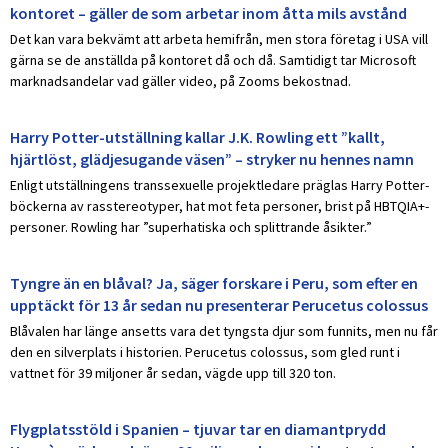
kontoret – gäller de som arbetar inom åtta mils avstånd
Det kan vara bekvämt att arbeta hemifrån, men stora företag i USA vill
gärna se de anställda på kontoret då och då. Samtidigt tar Microsoft
marknadsandelar vad gäller video, på Zooms bekostnad.
Harry Potter-utställning kallar J.K. Rowling ett ”kallt,
hjärtlöst, glädjesugande väsen” – stryker nu hennes namn
Enligt utställningens transsexuelle projektledare präglas Harry Potter-
böckerna av rasstereotyper, hat mot feta personer, brist på HBTQIA+-
personer. Rowling har ”superhatiska och splittrande åsikter.”
Tyngre än en blåval? Ja, säger forskare i Peru, som efter en
upptäckt för 13 år sedan nu presenterar Perucetus colossus
Blåvalen har länge ansetts vara det tyngsta djur som funnits, men nu får
den en silverplats i historien. Perucetus colossus, som gled runt i
vattnet för 39 miljoner år sedan, vägde upp till 320 ton.
Flygplatsstöld i Spanien – tjuvar tar en diamantprydd