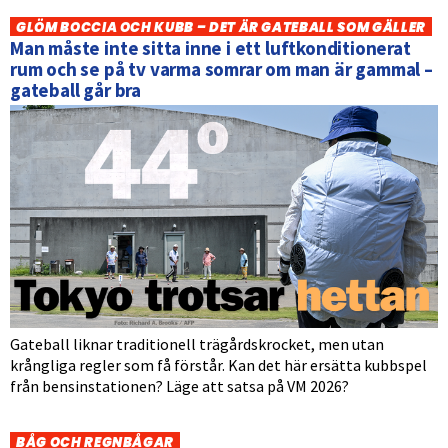
GLÖM BOCCIA OCH KUBB – DET ÄR GATEBALL SOM GÄLLER
Man måste inte sitta inne i ett luftkonditionerat
rum och se på tv varma somrar om man är gammal –
gateball går bra
Gateball liknar traditionell trägårdskrocket, men utan
krångliga regler som få förstår. Kan det här ersätta kubbspel
från bensinstationen? Läge att satsa på VM 2026?
BÅG OCH REGNBÅGAR