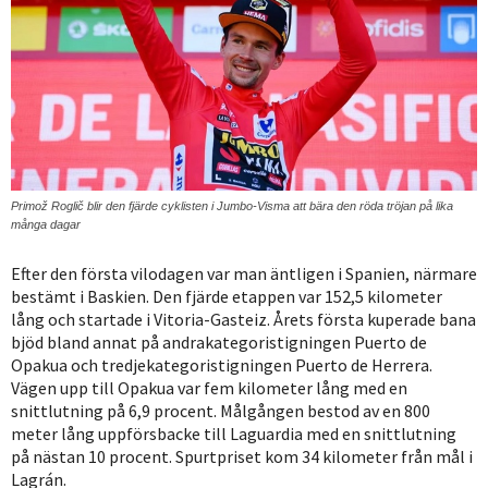
Primož Roglič blir den fjärde cyklisten i Jumbo-Visma att bära den röda tröjan på lika
många dagar
Efter den första vilodagen var man äntligen i Spanien, närmare
bestämt i Baskien. Den fjärde etappen var 152,5 kilometer
lång och startade i Vitoria-Gasteiz. Årets första kuperade bana
bjöd bland annat på andrakategoristigningen Puerto de
Opakua och tredjekategoristigningen Puerto de Herrera.
Vägen upp till Opakua var fem kilometer lång med en
snittlutning på 6,9 procent. Målgången bestod av en 800
meter lång uppförsbacke till Laguardia med en snittlutning
på nästan 10 procent. Spurtpriset kom 34 kilometer från mål i
Lagrán.