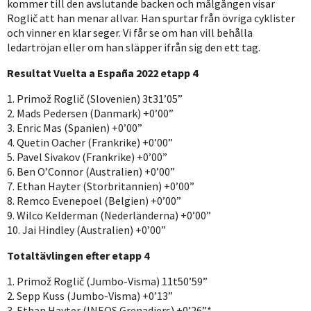
kommer till den avslutande backen och målgången visar
Roglič att han menar allvar. Han spurtar från övriga cyklister
och vinner en klar seger. Vi får se om han vill behålla
ledartröjan eller om han släpper ifrån sig den ett tag.
Resultat Vuelta a España 2022 etapp 4
1. Primož Roglič (Slovenien) 3t31’05”
2. Mads Pedersen (Danmark) +0’00”
3. Enric Mas (Spanien) +0’00”
4. Quetin Oacher (Frankrike) +0’00”
5. Pavel Sivakov (Frankrike) +0’00”
6. Ben O’Connor (Australien) +0’00”
7. Ethan Hayter (Storbritannien) +0’00”
8. Remco Evenepoel (Belgien) +0’00”
9. Wilco Kelderman (Nederländerna) +0’00”
10. Jai Hindley (Australien) +0’00”
Totaltävlingen efter etapp 4
1. Primož Roglič (Jumbo-Visma) 11t50’59”
2. Sepp Kuss (Jumbo-Visma) +0’13”
3. Ethan Hayter (INEOS Grenadiers) +0’26”*