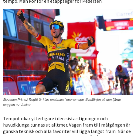
tempo. Man kör för en etappseger för Pedersen.
Slovenen Primož Roglič är klart snabbast i spurten upp till mållinjen på den fjärde
etappen av Vueltan
Tempot ökar ytterligare i den sista stigningen och
huvudklunga tunnas ut alltmer. Vägen fram till målgången är
ganska teknisk och alla favoriter vill ligga längst fram. När de