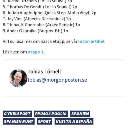
4. Jarrad Drizners (Lotto Soudal) 3p
5. Thomas De Gendt (Lotto Soudal) 2p
6. Julian Alaphilippe (Quick Step-Alpha Vinyl) 2p
7. Jay Vine (Alpecin-Deceuninck) 1p
8. Thibault Guernalec (Arkéa Samsic) 1p
9. Ander Okamika (Burgos-BH) 1p
Vill du läsa mer om nästa etapp, se vår
Inför-artikel
.
Läs även om
etapp 3
.
Tobias Törnell
tobias@morgonposten.se
CYKELSPORT
PRIMOŽ ROGLIČ
SPANIEN
SPANIEN RUNT
SPORT
VUELTA A ESPAÑA