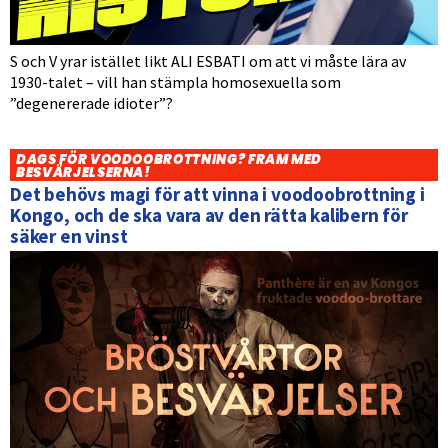
S och V yrar istället likt ALI ESBATI om att vi måste lära av
1930-talet – vill han stämpla homosexuella som
”degenererade idioter”?
DAGS FÖR VOODOOBROTTNING? FRAM MED
BESVÄRJELSERNA!
Det behövs magi för att vinna i voodoobrottning i
Kongo, och de ska vara av den rätta kalibern för
säker en vinst