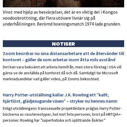
Vinst med hjälp av besvärjelser, det är en viktig del i Kongos
voodoobrottning, där flera utövare livnär sig på
underhållningen. Berömd boxningsmatch 1974 lade grunden.
NOTISER
Zoom beordrar nu sina distansarbetare att de återvänder till
kontoret – gäller de som arbetar inom åtta mils avstånd
Det kan vara bekvämt att arbeta hemifrån, men stora företag i USA vill
gärna se de anställda på kontoret då och då. Samtidigt tar Microsoft
marknadsandelar vad gäller video, på Zooms bekostnad.
Harry Potter-utställning kallar J.K. Rowling ett ”kallt,
hjärtlöst, glädjesugande väsen” – stryker nu hennes namn
Enligt utställningens transsexuelle projektledare präglas Harry Potter-
böckerna av rasstereotyper, hat mot feta personer, brist på HBTQIA+-
personer. Rowling har ”superhatiska och splittrande åsikter.”