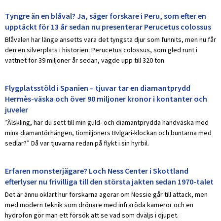
Tyngre än en blåval? Ja, säger forskare i Peru, som efter en
upptäckt för 13 år sedan nu presenterar Perucetus colossus
Blåvalen har länge ansetts vara det tyngsta djur som funnits, men nu får
den en silverplats i historien. Perucetus colossus, som gled runt i
vattnet för 39 miljoner år sedan, vägde upp till 320 ton.
Flygplatsstöld i Spanien – tjuvar tar en diamantprydd
Hermès-väska och över 90 miljoner kronor i kontanter och
juveler
”Älskling, har du sett till min guld- och diamantprydda handväska med
mina diamantörhängen, tiomiljoners Bvlgari-klockan och buntarna med
sedlar?” Då var tjuvarna redan på flykt i sin hyrbil.
Erfaren monsterjägare? Loch Ness Center i Skottland
efterlyser nu frivilliga till den största jakten sedan 1970-talet
Det är ännu oklart hur forskarna agerar om Nessie går till attack, men
med modern teknik som drönare med infraröda kameror och en
hydrofon gör man ett försök att se vad som dväljs i djupet.