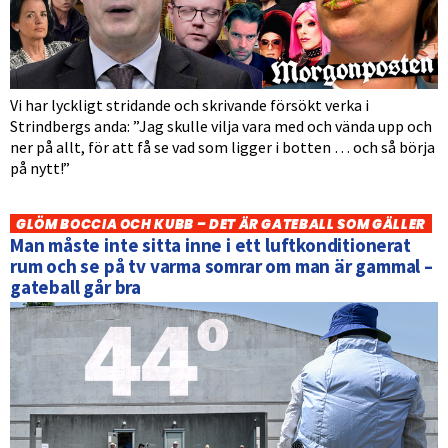
Vi har lyckligt stridande och skrivande försökt verka i
Strindbergs anda: ”Jag skulle vilja vara med och vända upp och
ner på allt, för att få se vad som ligger i botten … och så börja
på nytt!”
GLÖM BOCCIA OCH KUBB – DET ÄR GATEBALL SOM GÄLLER
Man måste inte sitta inne i ett luftkonditionerat
rum och se på tv varma somrar om man är gammal –
gateball går bra