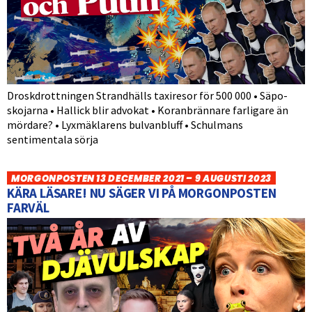
Droskdrottningen Strandhälls taxiresor för 500 000 • Säpo-
skojarna • Hallick blir advokat • Koranbrännare farligare än
mördare? • Lyxmäklarens bulvanbluff • Schulmans
sentimentala sörja
MORGONPOSTEN 13 DECEMBER 2021 – 9 AUGUSTI 2023
KÄRA LÄSARE! NU SÄGER VI PÅ MORGONPOSTEN
FARVÄL