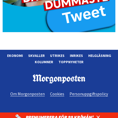
EKONOMI
SKVALLER
UTRIKES
INRIKES
HELGLÄSNING
KOLUMNER
TOPPNYHETER
Morgonposten
Om Morgonposten
Cookies
Personuppgiftspolicy
×
PRENUMERERA FÖR 99 KR/MÅN!