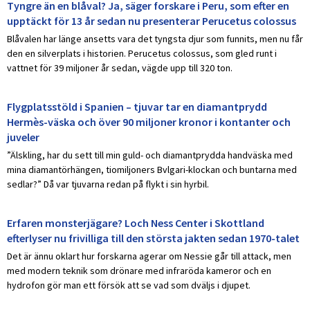
Tyngre än en blåval? Ja, säger forskare i Peru, som efter en
upptäckt för 13 år sedan nu presenterar Perucetus colossus
Blåvalen har länge ansetts vara det tyngsta djur som funnits, men nu får
den en silverplats i historien. Perucetus colossus, som gled runt i
vattnet för 39 miljoner år sedan, vägde upp till 320 ton.
Flygplatsstöld i Spanien – tjuvar tar en diamantprydd
Hermès-väska och över 90 miljoner kronor i kontanter och
juveler
”Älskling, har du sett till min guld- och diamantprydda handväska med
mina diamantörhängen, tiomiljoners Bvlgari-klockan och buntarna med
sedlar?” Då var tjuvarna redan på flykt i sin hyrbil.
Erfaren monsterjägare? Loch Ness Center i Skottland
efterlyser nu frivilliga till den största jakten sedan 1970-talet
Det är ännu oklart hur forskarna agerar om Nessie går till attack, men
med modern teknik som drönare med infraröda kameror och en
hydrofon gör man ett försök att se vad som dväljs i djupet.