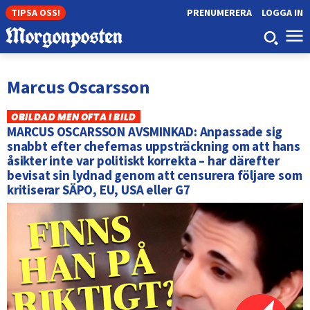
TIPSA OSS!
PRENUMERERA
LOGGA IN
Marcus Oscarsson
OBILDAD MEN OFTA I BILD
MARCUS OSCARSSON AVSMINKAD: Anpassade sig
snabbt efter chefernas uppsträckning om att hans
åsikter inte var politiskt korrekta – har därefter
bevisat sin lydnad genom att censurera följare som
kritiserar SÄPO, EU, USA eller G7