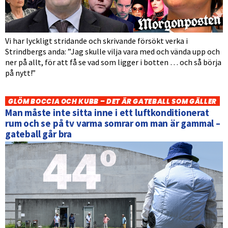
Vi har lyckligt stridande och skrivande försökt verka i
Strindbergs anda: ”Jag skulle vilja vara med och vända upp och
ner på allt, för att få se vad som ligger i botten … och så börja
på nytt!”
GLÖM BOCCIA OCH KUBB – DET ÄR GATEBALL SOM GÄLLER
Man måste inte sitta inne i ett luftkonditionerat
rum och se på tv varma somrar om man är gammal –
gateball går bra