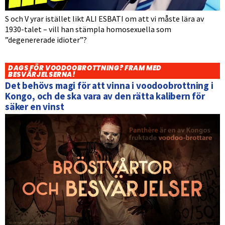
S och V yrar istället likt ALI ESBATI om att vi måste lära av
1930-talet – vill han stämpla homosexuella som
”degenererade idioter”?
DAGS FÖR VOODOOBROTTNING? FRAM MED
BESVÄRJELSERNA!
Det behövs magi för att vinna i voodoobrottning i
Kongo, och de ska vara av den rätta kalibern för
säker en vinst