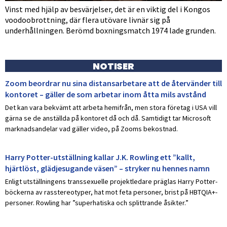
Vinst med hjälp av besvärjelser, det är en viktig del i Kongos
voodoobrottning, där flera utövare livnär sig på
underhållningen. Berömd boxningsmatch 1974 lade grunden.
NOTISER
Zoom beordrar nu sina distansarbetare att de återvänder till
kontoret – gäller de som arbetar inom åtta mils avstånd
Det kan vara bekvämt att arbeta hemifrån, men stora företag i USA vill
gärna se de anställda på kontoret då och då. Samtidigt tar Microsoft
marknadsandelar vad gäller video, på Zooms bekostnad.
Harry Potter-utställning kallar J.K. Rowling ett ”kallt,
hjärtlöst, glädjesugande väsen” – stryker nu hennes namn
Enligt utställningens transsexuelle projektledare präglas Harry Potter-
böckerna av rasstereotyper, hat mot feta personer, brist på HBTQIA+-
personer. Rowling har ”superhatiska och splittrande åsikter.”