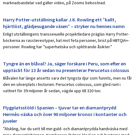
marknadsandelar vad gäller video, på Zooms bekostnad.
Harry Potter-utställning kallar J.K. Rowling ett ”kallt,
hjärtlöst, glädjesugande väsen” – stryker nu hennes namn
Enligt utställningens transsexuelle projektledare präglas Harry Potter-
böckerna av rasstereotyper, hat mot feta personer, brist på HBTQIA+-
personer. Rowling har ”superhatiska och splittrande åsikter.”
Tyngre än en blåval? Ja, säger forskare i Peru, som efter en
upptäckt för 13 år sedan nu presenterar Perucetus colossus
Blåvalen har länge ansetts vara det tyngsta djur som funnits, men nu får
den en silverplats i historien. Perucetus colossus, som gled runt i
vattnet för 39 miljoner år sedan, vägde upp till 320 ton.
Flygplatsstöld i Spanien – tjuvar tar en diamantprydd
Hermès-väska och över 90 miljoner kronor i kontanter och
juveler
”Älskling, har du sett till min guld- och diamantprydda handväska med
mina diamantörhängen, tiomiljoners Bvlgari-klockan och buntarna med