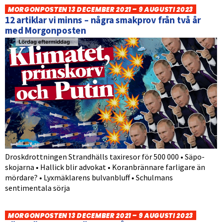
MORGONPOSTEN 13 DECEMBER 2021 – 9 AUGUSTI 2023
12 artiklar vi minns – några smakprov från två år
med Morgonposten
Droskdrottningen Strandhälls taxiresor för 500 000 • Säpo-
skojarna • Hallick blir advokat • Koranbrännare farligare än
mördare? • Lyxmäklarens bulvanbluff • Schulmans
sentimentala sörja
MORGONPOSTEN 13 DECEMBER 2021 – 9 AUGUSTI 2023