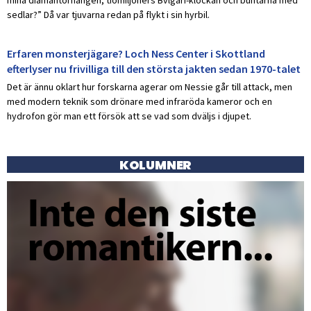
sedlar?” Då var tjuvarna redan på flykt i sin hyrbil.
Erfaren monsterjägare? Loch Ness Center i Skottland
efterlyser nu frivilliga till den största jakten sedan 1970-talet
Det är ännu oklart hur forskarna agerar om Nessie går till attack, men
med modern teknik som drönare med infraröda kameror och en
hydrofon gör man ett försök att se vad som dväljs i djupet.
KOLUMNER