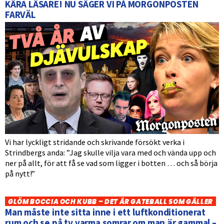
KÄRA LÄSARE! NU SÄGER VI PÅ MORGONPOSTEN
FARVÄL
Vi har lyckligt stridande och skrivande försökt verka i
Strindbergs anda: ”Jag skulle vilja vara med och vända upp och
ner på allt, för att få se vad som ligger i botten … och så börja
på nytt!”
GLÖM BOCCIA OCH KUBB – DET ÄR GATEBALL SOM GÄLLER
Man måste inte sitta inne i ett luftkonditionerat
rum och se på tv varma somrar om man är gammal –