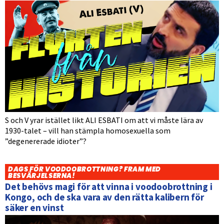
S och V yrar istället likt ALI ESBATI om att vi måste lära av
1930-talet – vill han stämpla homosexuella som
”degenererade idioter”?
DAGS FÖR VOODOOBROTTNING? FRAM MED
BESVÄRJELSERNA!
Det behövs magi för att vinna i voodoobrottning i
Kongo, och de ska vara av den rätta kalibern för
säker en vinst