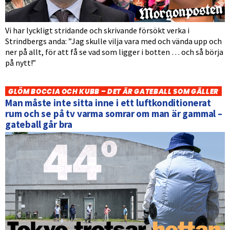
Vi har lyckligt stridande och skrivande försökt verka i
Strindbergs anda: ”Jag skulle vilja vara med och vända upp och
ner på allt, för att få se vad som ligger i botten … och så börja
på nytt!”
GLÖM BOCCIA OCH KUBB – DET ÄR GATEBALL SOM GÄLLER
Man måste inte sitta inne i ett luftkonditionerat
rum och se på tv varma somrar om man är gammal –
gateball går bra