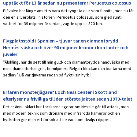
upptäckt för 13 år sedan nu presenterar Perucetus colossus
Blåvalen har länge ansetts vara det tyngsta djur som funnits, men nu får
den en silverplats i historien. Perucetus colossus, som gled runt i
vattnet för 39 miljoner år sedan, vägde upp till 320 ton.
Flygplatsstöld i Spanien – tjuvar tar en diamantprydd
Hermès-väska och över 90 miljoner kronor i kontanter och
juveler
”Älskling, har du sett till min guld- och diamantprydda handväska med
mina diamantörhängen, tiomiljoners Bvlgari-klockan och buntarna med
sedlar?” Då var tjuvarna redan på flykt i sin hyrbil.
Erfaren monsterjägare? Loch Ness Center i Skottland
efterlyser nu frivilliga till den största jakten sedan 1970-talet
Det är ännu oklart hur forskarna agerar om Nessie går till attack, men
med modern teknik som drönare med infraröda kameror och en
hydrofon gör man ett försök att se vad som dväljs i djupet.