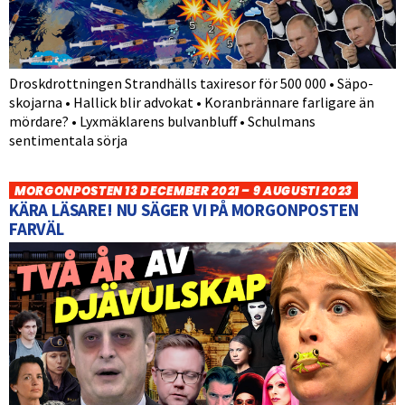
Droskdrottningen Strandhälls taxiresor för 500 000 • Säpo-
skojarna • Hallick blir advokat • Koranbrännare farligare än
mördare? • Lyxmäklarens bulvanbluff • Schulmans
sentimentala sörja
MORGONPOSTEN 13 DECEMBER 2021 – 9 AUGUSTI 2023
KÄRA LÄSARE! NU SÄGER VI PÅ MORGONPOSTEN
FARVÄL