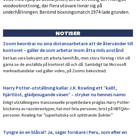
voodoobrottning, där flera utövare livnär sig på
underhållningen. Berömd boxningsmatch 1974 lade grunden.
NOTISER
Zoom beordrar nu sina distansarbetare att de återvänder till
kontoret – gäller de som arbetar inom åtta mils avstånd
Det kan vara bekvämt att arbeta hemifrån, men stora företag i USA vill
gärna se de anställda på kontoret då och då. Samtidigt tar Microsoft
marknadsandelar vad gäller video, på Zooms bekostnad.
Harry Potter-utställning kallar J.K. Rowling ett ”kallt,
hjärtlöst, glädjesugande väsen” – stryker nu hennes namn
Enligt utställningens transsexuelle projektledare präglas Harry Potter-
böckerna av rasstereotyper, hat mot feta personer, brist på HBTQIA+-
personer. Rowling har ”superhatiska och splittrande åsikter.”
Tyngre än en blåval? Ja, säger forskare i Peru, som efter en