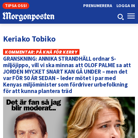
TIPSA OSS!
PRENUMERERA
LOGGA IN
Keriako Tobiko
KOMMENTAR: PÅ KNÄ FÖR KERRY
GRANSKNING: ANNIKA STRANDHÄLL ordnar S-
miljöjippo, vill vi ska minnas att OLOF PALME sa att
JORDEN MYCKET SNART KAN GÅ UNDER – men det
var FÖR 50 ÅR SEDAN – leder mötet i par med
Kenyas miljöminister som fördriver urbefolkning
för att kunna plantera träd