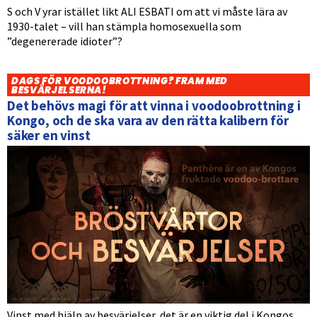
S och V yrar istället likt ALI ESBATI om att vi måste lära av
1930-talet – vill han stämpla homosexuella som
”degenererade idioter”?
DAGS FÖR VOODOOBROTTNING? FRAM MED
BESVÄRJELSERNA!
Det behövs magi för att vinna i voodoobrottning i
Kongo, och de ska vara av den rätta kalibern för
säker en vinst
Vinst med hjälp av besvärjelser, det är en viktig del i Kongos