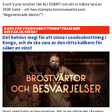
S och V yrar istället likt ALI ESBATI om att vi måste lära av
1930-talet – vill han stämpla homosexuella som
”degenererade idioter”?
DAGS FÖR VOODOOBROTTNING? FRAM MED
BESVÄRJELSERNA!
Det behövs magi för att vinna i voodoobrottning i
Kongo, och de ska vara av den rätta kalibern för
säker en vinst
Vinst med hjälp av besvärjelser, det är en viktig del i Kongos