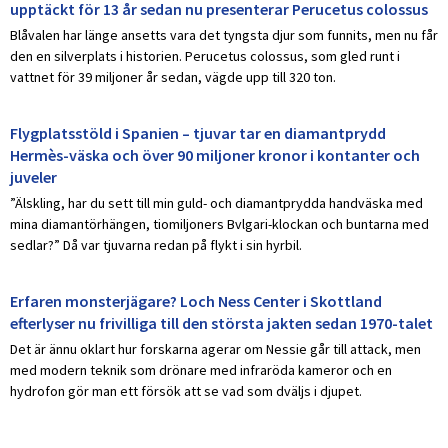
upptäckt för 13 år sedan nu presenterar Perucetus colossus
Blåvalen har länge ansetts vara det tyngsta djur som funnits, men nu får
den en silverplats i historien. Perucetus colossus, som gled runt i
vattnet för 39 miljoner år sedan, vägde upp till 320 ton.
Flygplatsstöld i Spanien – tjuvar tar en diamantprydd
Hermès-väska och över 90 miljoner kronor i kontanter och
juveler
”Älskling, har du sett till min guld- och diamantprydda handväska med
mina diamantörhängen, tiomiljoners Bvlgari-klockan och buntarna med
sedlar?” Då var tjuvarna redan på flykt i sin hyrbil.
Erfaren monsterjägare? Loch Ness Center i Skottland
efterlyser nu frivilliga till den största jakten sedan 1970-talet
Det är ännu oklart hur forskarna agerar om Nessie går till attack, men
med modern teknik som drönare med infraröda kameror och en
hydrofon gör man ett försök att se vad som dväljs i djupet.