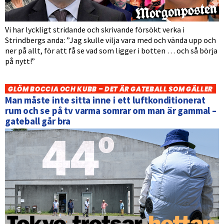
Vi har lyckligt stridande och skrivande försökt verka i
Strindbergs anda: ”Jag skulle vilja vara med och vända upp och
ner på allt, för att få se vad som ligger i botten … och så börja
på nytt!”
GLÖM BOCCIA OCH KUBB – DET ÄR GATEBALL SOM GÄLLER
Man måste inte sitta inne i ett luftkonditionerat
rum och se på tv varma somrar om man är gammal –
gateball går bra