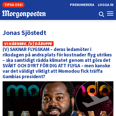
TIPSA OSS!
PRENUMERERA
LOGGA IN
Jonas Sjöstedt
VI HÄRNERE, (V) DÄRUPPE
(V) SAKNAR FLYGSKAM – deras ledamöter i
riksdagen på andra plats för kostnader flyg utrikes
– ska samtidigt rädda klimatet genom att göra det
SVÅRT OCH DYRT FÖR DIG ATT FLYGA – men kanske
var det väldigt viktigt att Momodou fick träffa
Gambias president?