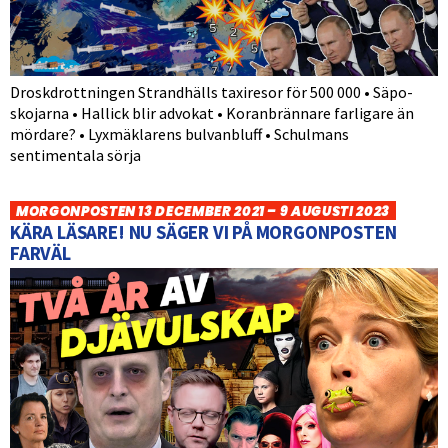
Droskdrottningen Strandhälls taxiresor för 500 000 • Säpo-
skojarna • Hallick blir advokat • Koranbrännare farligare än
mördare? • Lyxmäklarens bulvanbluff • Schulmans
sentimentala sörja
MORGONPOSTEN 13 DECEMBER 2021 – 9 AUGUSTI 2023
KÄRA LÄSARE! NU SÄGER VI PÅ MORGONPOSTEN
FARVÄL