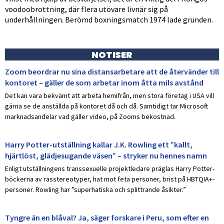
voodoobrottning, där flera utövare livnär sig på
underhållningen. Berömd boxningsmatch 1974 lade grunden.
NOTISER
Zoom beordrar nu sina distansarbetare att de återvänder till
kontoret – gäller de som arbetar inom åtta mils avstånd
Det kan vara bekvämt att arbeta hemifrån, men stora företag i USA vill
gärna se de anställda på kontoret då och då. Samtidigt tar Microsoft
marknadsandelar vad gäller video, på Zooms bekostnad.
Harry Potter-utställning kallar J.K. Rowling ett ”kallt,
hjärtlöst, glädjesugande väsen” – stryker nu hennes namn
Enligt utställningens transsexuelle projektledare präglas Harry Potter-
böckerna av rasstereotyper, hat mot feta personer, brist på HBTQIA+-
personer. Rowling har ”superhatiska och splittrande åsikter.”
Tyngre än en blåval? Ja, säger forskare i Peru, som efter en