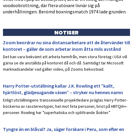
voodoobrottning, där flera utövare livnär sig på
underhållningen. Berömd boxningsmatch 1974 lade grunden.
NOTISER
Zoom beordrar nu sina distansarbetare att de återvänder till
kontoret – gäller de som arbetar inom åtta mils avstånd
Det kan vara bekvämt att arbeta hemifrån, men stora företag i USA vill
gärna se de anställda på kontoret då och då. Samtidigt tar Microsoft
marknadsandelar vad gäller video, på Zooms bekostnad.
Harry Potter-utställning kallar J.K. Rowling ett ”kallt,
hjärtlöst, glädjesugande väsen” – stryker nu hennes namn
Enligt utställningens transsexuelle projektledare präglas Harry Potter-
böckerna av rasstereotyper, hat mot feta personer, brist på HBTQIA+-
personer. Rowling har ”superhatiska och splittrande åsikter.”
Tyngre än en blåval? Ja, säger forskare i Peru, som efter en