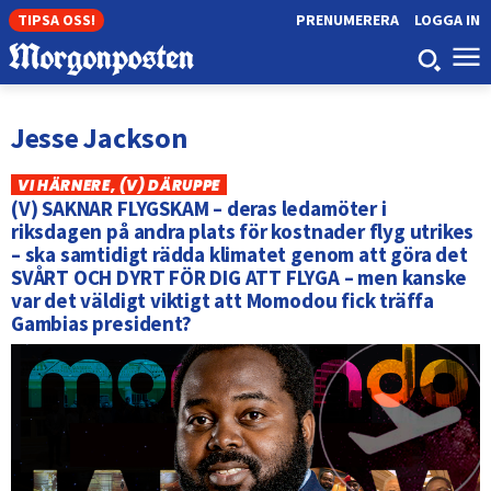
TIPSA OSS!
PRENUMERERA
LOGGA IN
Jesse Jackson
VI HÄRNERE, (V) DÄRUPPE
(V) SAKNAR FLYGSKAM – deras ledamöter i
riksdagen på andra plats för kostnader flyg utrikes
– ska samtidigt rädda klimatet genom att göra det
SVÅRT OCH DYRT FÖR DIG ATT FLYGA – men kanske
var det väldigt viktigt att Momodou fick träffa
Gambias president?