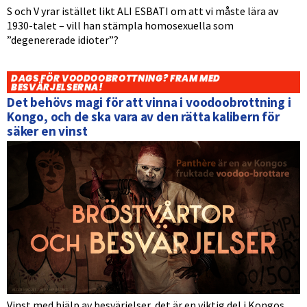
S och V yrar istället likt ALI ESBATI om att vi måste lära av
1930-talet – vill han stämpla homosexuella som
”degenererade idioter”?
DAGS FÖR VOODOOBROTTNING? FRAM MED
BESVÄRJELSERNA!
Det behövs magi för att vinna i voodoobrottning i
Kongo, och de ska vara av den rätta kalibern för
säker en vinst
Vinst med hjälp av besvärjelser, det är en viktig del i Kongos