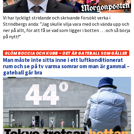
Vi har lyckligt stridande och skrivande försökt verka i
Strindbergs anda: ”Jag skulle vilja vara med och vända upp och
ner på allt, för att få se vad som ligger i botten … och så börja
på nytt!”
GLÖM BOCCIA OCH KUBB – DET ÄR GATEBALL SOM GÄLLER
Man måste inte sitta inne i ett luftkonditionerat
rum och se på tv varma somrar om man är gammal –
gateball går bra