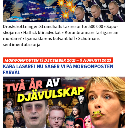
Droskdrottningen Strandhälls taxiresor för 500 000 • Säpo-
skojarna • Hallick blir advokat • Koranbrännare farligare än
mördare? • Lyxmäklarens bulvanbluff • Schulmans
sentimentala sörja
MORGONPOSTEN 13 DECEMBER 2021 – 9 AUGUSTI 2023
KÄRA LÄSARE! NU SÄGER VI PÅ MORGONPOSTEN
FARVÄL