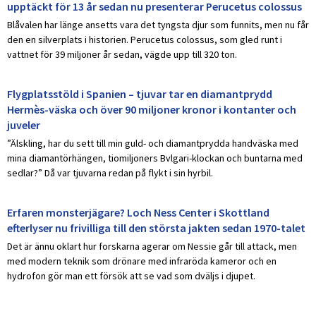
upptäckt för 13 år sedan nu presenterar Perucetus colossus
Blåvalen har länge ansetts vara det tyngsta djur som funnits, men nu får
den en silverplats i historien. Perucetus colossus, som gled runt i
vattnet för 39 miljoner år sedan, vägde upp till 320 ton.
Flygplatsstöld i Spanien – tjuvar tar en diamantprydd
Hermès-väska och över 90 miljoner kronor i kontanter och
juveler
”Älskling, har du sett till min guld- och diamantprydda handväska med
mina diamantörhängen, tiomiljoners Bvlgari-klockan och buntarna med
sedlar?” Då var tjuvarna redan på flykt i sin hyrbil.
Erfaren monsterjägare? Loch Ness Center i Skottland
efterlyser nu frivilliga till den största jakten sedan 1970-talet
Det är ännu oklart hur forskarna agerar om Nessie går till attack, men
med modern teknik som drönare med infraröda kameror och en
hydrofon gör man ett försök att se vad som dväljs i djupet.