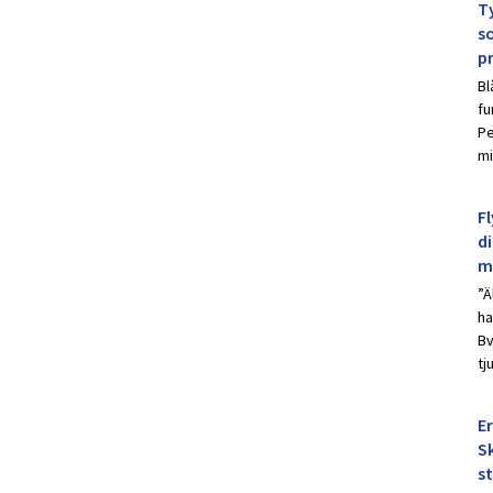
Ty
s
p
Bl
fu
Pe
mi
Fl
d
m
”Ä
ha
Bv
tj
E
Sk
s