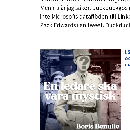
Men nu är jag säker. Duckduckgos 
inte Microsofts dataflöden till Lin
Zack Edwards i en tweet. Duckdu
Lå
oc
m