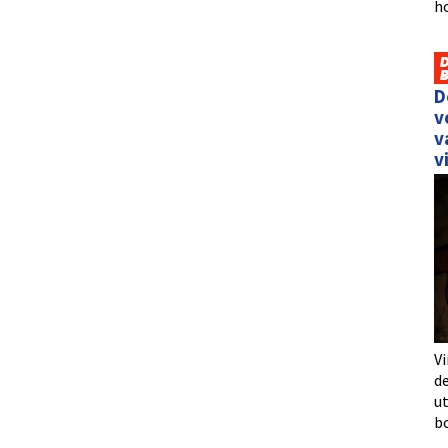
h
D
v
v
v
Vi
de
u
b