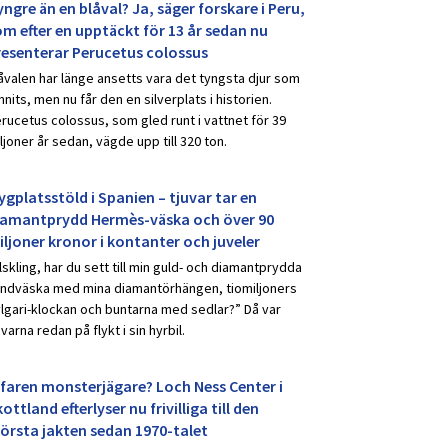
ngre än en blåval? Ja, säger forskare i Peru,
om efter en upptäckt för 13 år sedan nu
resenterar Perucetus colossus
åvalen har länge ansetts vara det tyngsta djur som
nnits, men nu får den en silverplats i historien.
rucetus colossus, som gled runt i vattnet för 39
ljoner år sedan, vägde upp till 320 ton.
ygplatsstöld i Spanien – tjuvar tar en
iamantprydd Hermès-väska och över 90
iljoner kronor i kontanter och juveler
lskling, har du sett till min guld- och diamantprydda
ndväska med mina diamantörhängen, tiomiljoners
lgari-klockan och buntarna med sedlar?” Då var
uvarna redan på flykt i sin hyrbil.
rfaren monsterjägare? Loch Ness Center i
ottland efterlyser nu frivilliga till den
törsta jakten sedan 1970-talet