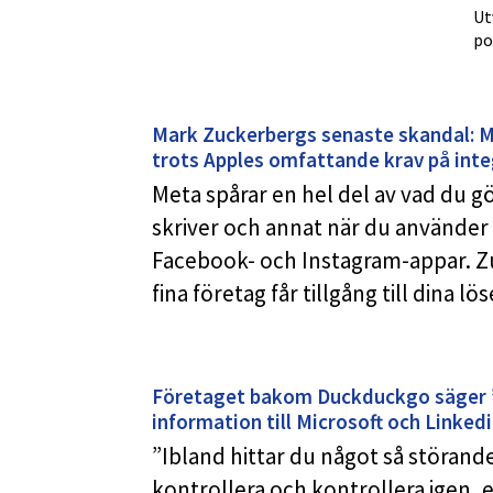
Ut
po
Mark Zuckerbergs senaste skandal: M
trots Apples omfattande krav på inte
Meta spårar en hel del av vad du gö
skriver och annat när du använde
Facebook- och Instagram-appar. Z
fina företag får tillgång till dina
Företaget bakom Duckduckgo säger ”Vi
information till Microsoft och Linked
”Ibland hittar du något så störan
kontrollera och kontrollera igen, e