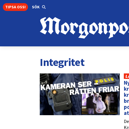
TIPSA OSS!
SÖK
Integritet
L
Ny
kr
kr
br
po
at
De
Kr