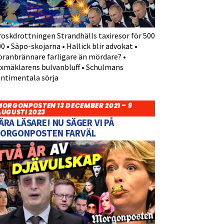
roskdrottningen Strandhälls taxiresor för 500
0 • Säpo-skojarna • Hallick blir advokat •
oranbrännare farligare än mördare? •
yxmäklarens bulvanbluff • Schulmans
entimentala sörja
MORGONPOSTEN 13 DECEMBER 2021 – 9
AUGUSTI 2023
ÄRA LÄSARE! NU SÄGER VI PÅ
ORGONPOSTEN FARVÄL