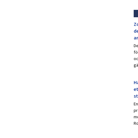
Z
de
a
De
fö
oc
gä
Ha
et
s
En
pr
mo
Ro