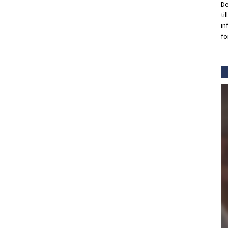
De
ti
in
fö