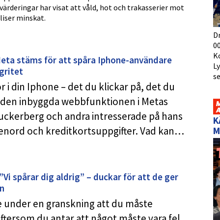
värderingar har visat att våld, hot och trakasserier mot
liser minskat.
D
00
K
eta stäms för att spåra Iphone-användare
L
gritet
s
r i din Iphone – det du klickar på, det du
r den inbyggda webbfunktionen i Metas
uckerberg och andra intresserade på hans
K
 lösenord och kreditkortsuppgifter. Vad kan…
M
 spårar dig aldrig” – duckar för att de ger
in
de under en granskning att du måste
ftersom du antar att något måste vara fel.