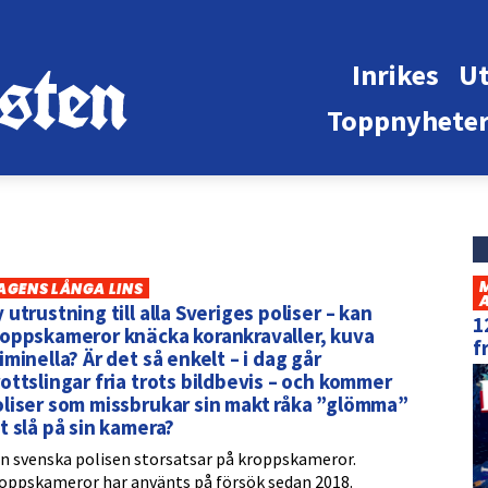
Inrikes
Ut
Toppnyhete
AGENS LÅNGA LINS
 utrustning till alla Sveriges poliser – kan
1
oppskameror knäcka korankravaller, kuva
f
iminella? Är det så enkelt – i dag går
ottslingar fria trots bildbevis – och kommer
liser som missbrukar sin makt råka ”glömma”
t slå på sin kamera?
n svenska polisen storsatsar på kroppskameror.
oppskameror har använts på försök sedan 2018.