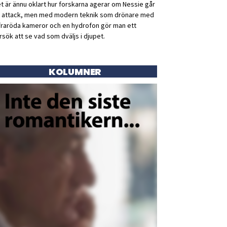
t är ännu oklart hur forskarna agerar om Nessie går
ll attack, men med modern teknik som drönare med
fraröda kameror och en hydrofon gör man ett
rsök att se vad som dväljs i djupet.
KOLUMNER