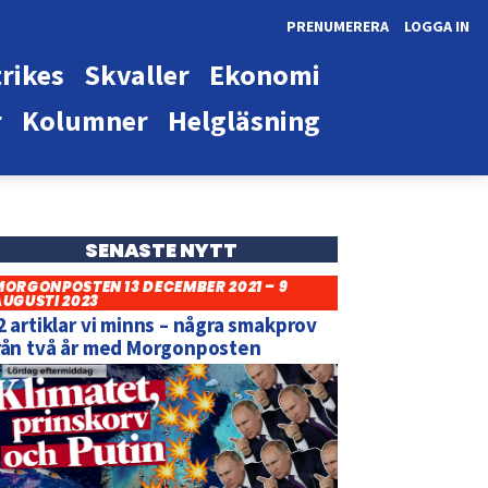
PRENUMERERA
LOGGA IN
rikes
Skvaller
Ekonomi
r
Kolumner
Helgläsning
SENASTE NYTT
MORGONPOSTEN 13 DECEMBER 2021 – 9
AUGUSTI 2023
2 artiklar vi minns – några smakprov
rån två år med Morgonposten