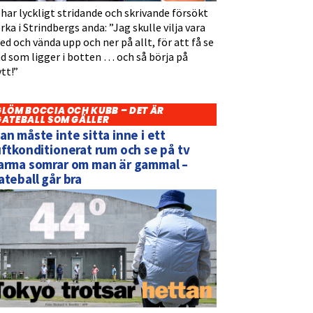
 har lyckligt stridande och skrivande försökt
rka i Strindbergs anda: ”Jag skulle vilja vara
d och vända upp och ner på allt, för att få se
d som ligger i botten … och så börja på
tt!”
GLÖM BOCCIA OCH KUBB – DET ÄR
GATEBALL SOM GÄLLER
an måste inte sitta inne i ett
uftkonditionerat rum och se på tv
arma somrar om man är gammal –
ateball går bra