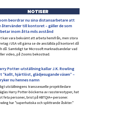
NOTISER
oom beordrar nu sina distansarbetare att
 återvänder till kontoret – gäller de som
rbetar inom åtta mils avstånd
t kan vara bekvämt att arbeta hemifrån, men stora
retag i USA vill gärna se de anställda på kontoret då
h då. Samtidigt tar Microsoft marknadsandelar vad
ller video, på Zooms bekostnad.
rry Potter-utställning kallar J.K. Rowling
t ”kallt, hjärtlöst, glädjesugande väsen” –
tryker nu hennes namn
ligt utställningens transsexuelle projektledare
äglas Harry Potter-böckerna av rasstereotyper, hat
t feta personer, brist på HBTQIA+-personer.
wling har ”superhatiska och splittrande åsikter.”