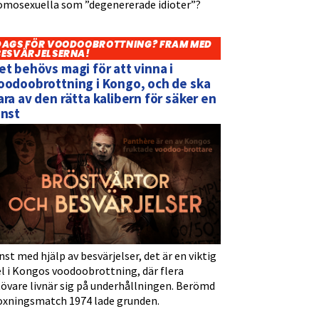
omosexuella som ”degenererade idioter”?
DAGS FÖR VOODOOBROTTNING? FRAM MED
BESVÄRJELSERNA!
et behövs magi för att vinna i
oodoobrottning i Kongo, och de ska
ara av den rätta kalibern för säker en
inst
nst med hjälp av besvärjelser, det är en viktig
l i Kongos voodoobrottning, där flera
tövare livnär sig på underhållningen. Berömd
oxningsmatch 1974 lade grunden.