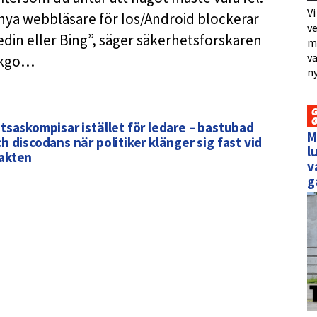
Vi
nya webbläsare för Ios/Android blockerar
ve
kedin eller Bing”, säger säkerhetsforskaren
me
va
ckgo…
ny
tsaskompisar istället för ledare – bastubad
M
h discodans när politiker klänger sig fast vid
l
akten
v
g