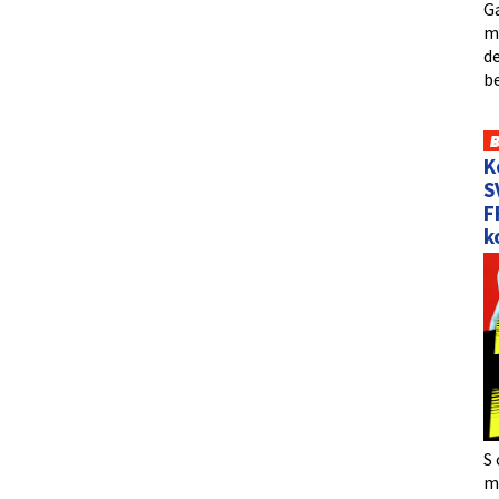
Ga
me
de
b
K
S
F
k
S 
må