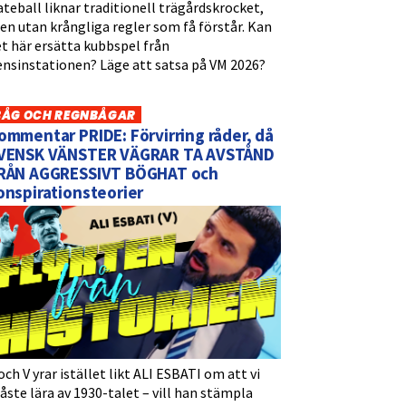
teball liknar traditionell trägårdskrocket,
n utan krångliga regler som få förstår. Kan
t här ersätta kubbspel från
ensinstationen? Läge att satsa på VM 2026?
BÅG OCH REGNBÅGAR
ommentar PRIDE: Förvirring råder, då
VENSK VÄNSTER VÄGRAR TA AVSTÅND
RÅN AGGRESSIVT BÖGHAT och
onspirationsteorier
och V yrar istället likt ALI ESBATI om att vi
ste lära av 1930-talet – vill han stämpla